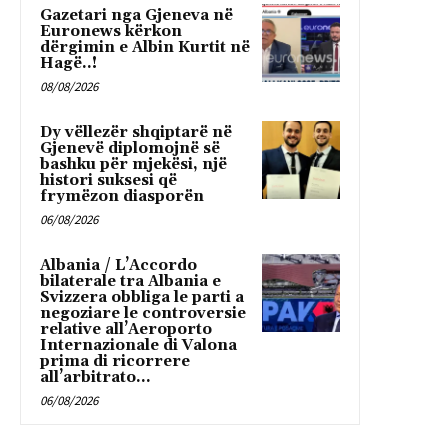
Gazetari nga Gjeneva në
Euronews kërkon
dërgimin e Albin Kurtit në
Hagë..!
08/08/2026
Dy vëllezër shqiptarë në
Gjenevë diplomojnë së
bashku për mjekësi, një
histori suksesi që
frymëzon diasporën
06/08/2026
Albania / L’Accordo
bilaterale tra Albania e
Svizzera obbliga le parti a
negoziare le controversie
relative all’Aeroporto
Internazionale di Valona
prima di ricorrere
all’arbitrato...
06/08/2026