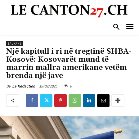
BALKANS
Një kapitull i ri në tregtinë SHBA-
Kosovë: Kosovarët mund të
marrin mallra amerikane vetëm
brenda një jave
19/09/2025
0
By
La Rédaction