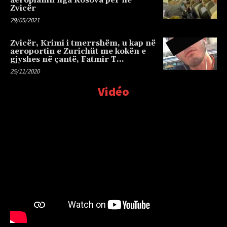
aeroplanin nga Kosova për në
Zvicër
29/05/2021
Zvicër, Krimi i tmerrshëm, u kap në
aeroportin e Zurichüt me kokën e
gjyshes në çantë, Fatmir T…
25/11/2020
Vidéo