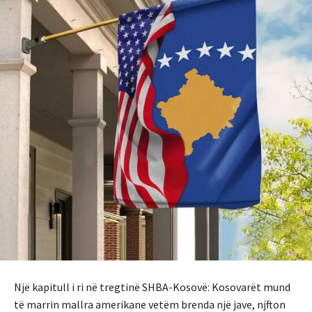
Një kapitull i ri në tregtinë SHBA-Kosovë: Kosovarët mund
të marrin mallra amerikane vetëm brenda një jave, njfton