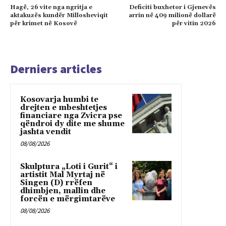
Hagë, 26 vite nga ngritja e
Deficiti buxhetor i Gjenevës
aktakuzës kundër Millosheviqit
arrin në 409 milionë dollarë
për krimet në Kosovë
për vitin 2026
Derniers articles
Kosovarja humbi te
drejten e mbeshtetjes
financiare nga Zvicra pse
qëndroi dy dite me shume
jashta vendit
08/08/2026
Skulptura „Loti i Gurit“ i
artistit Mal Myrtaj në
Singen (D) rrëfen
dhimbjen, mallin dhe
forcën e mërgimtarëve
08/08/2026