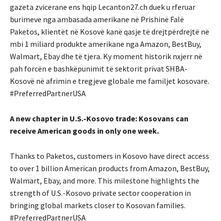
gazeta zvicerane ens hqip Lecanton27.ch duek u rferuar
burimeve nga ambasada amerikane në Prishinë Falë
Paketos, klientët në Kosovë kanë qasje të drejtpërdrejtë në
mbi 1 miliard produkte amerikane nga Amazon, BestBuy,
Walmart, Ebay dhe të tjera. Ky moment historik nxjerr në
pah forcën e bashkëpunimit të sektorit privat SHBA-
Kosovë në afrimin e tregjeve globale me familjet kosovare.
#PreferredPartnerUSA
A new chapter in U.S.-Kosovo trade: Kosovans can
receive American goods in only one week.
Thanks to Paketos, customers in Kosovo have direct access
to over 1 billion American products from Amazon, BestBuy,
Walmart, Ebay, and more. This milestone highlights the
strength of U.S.-Kosovo private sector cooperation in
bringing global markets closer to Kosovan families.
#PreferredPartnerUSA