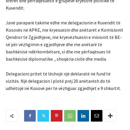
krerët dhe përfaqësuesit e grupeve kryesore politike të
Kuvendit.
Janë paraparë takime edhe me delegacionin e Kuvendit të
Kosovës në APKE, me kryesuesin dhe anëtarët e Komisionit
Qendror të Zgjedhjeve, me kryevëzhuesin e misionit të BE-
së për vëzhgimin e zgjedhjeve dhe me anëtarë të
bashkësisë ndërkombëtare, si dhe me përfaqësues të
bashkësisë diplomatike. , shoqëria civile dhe media.
Delegacioni pritet të lëshojë një deklaratë në fund të
vizitës. Një delegacion i plotë prej 20 anëtarësh do të
udhëtojë në Kosovë për të vëzhguar zgjedhjet e 9 shkurtit.