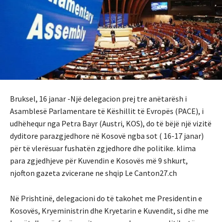
Bruksel, 16 janar -Një delegacion prej tre anëtarësh i
Asamblesë Parlamentare të Këshillit të Evropës (PACE), i
udhëhequr nga Petra Bayr (Austri, KOS), do të bëjë një vizitë
dyditore parazgjedhore në Kosovë ngba sot ( 16-17 janar)
për të vlerësuar fushatën zgjedhore dhe politike. klima
para zgjedhjeve për Kuvendin e Kosovës më 9 shkurt,
njofton gazeta zvicerane ne shqip Le Canton27.ch
Në Prishtinë, delegacioni do të takohet me Presidentin e
Kosovës, Kryeministrin dhe Kryetarin e Kuvendit, si dhe me