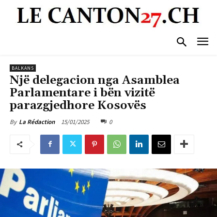
BALKANS
Një delegacion nga Asamblea
Parlamentare i bën vizitë
parazgjedhore Kosovës
15/01/2025
0
By
La Rédaction