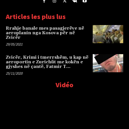
Articles les plus lus
Rrahje banale mes pasagjerëve në
aeroplanin nga Kosova për në
Zvicër
29/05/2021
Zvicër, Krimi i tmerrshëm, u kap në
aeroportin e Zurichüt me kokën e
gjyshes në çantë, Fatmir T…
25/11/2020
Vidéo