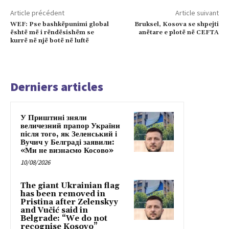
Article précédent
Article suivant
WEF: Pse bashkëpunimi global
Bruksel, Kosova se shpejti
është më i rëndësishëm se
anëtare e plotë në CEFTA
kurrë në një botë në luftë
Derniers articles
У Приштині зняли
величезний прапор України
після того, як Зеленський і
Вучич у Белграді заявили:
«Ми не визнаємо Косово»
10/08/2026
The giant Ukrainian flag
has been removed in
Pristina after Zelenskyy
and Vučić said in
Belgrade: “We do not
recognise Kosovo”