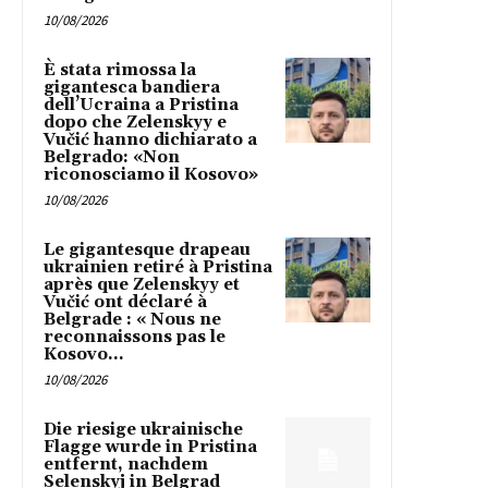
10/08/2026
È stata rimossa la
gigantesca bandiera
dell’Ucraina a Pristina
dopo che Zelenskyy e
Vučić hanno dichiarato a
Belgrado: «Non
riconosciamo il Kosovo»
10/08/2026
Le gigantesque drapeau
ukrainien retiré à Pristina
après que Zelenskyy et
Vučić ont déclaré à
Belgrade : « Nous ne
reconnaissons pas le
Kosovo...
10/08/2026
Die riesige ukrainische
Flagge wurde in Pristina
entfernt, nachdem
Selenskyj in Belgrad