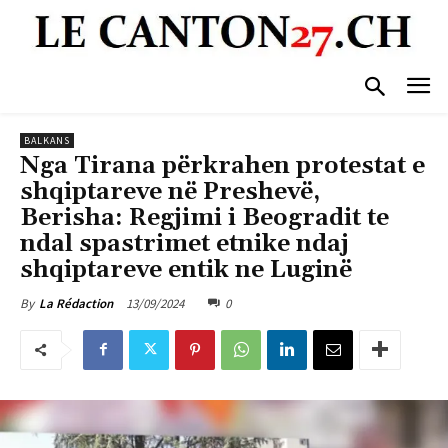
BALKANS
Nga Tirana përkrahen protestat e
shqiptareve në Preshevë,
Berisha: Regjimi i Beogradit te
ndal spastrimet etnike ndaj
shqiptareve entik ne Luginë
13/09/2024
0
By
La Rédaction