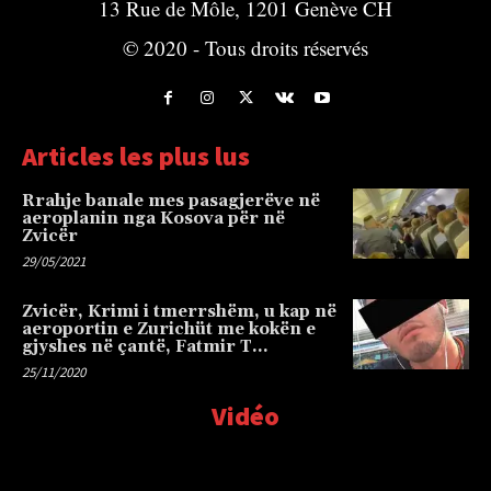
13 Rue de Môle, 1201 Genève CH
© 2020 - Tous droits réservés
Articles les plus lus
Rrahje banale mes pasagjerëve në
aeroplanin nga Kosova për në
Zvicër
29/05/2021
Zvicër, Krimi i tmerrshëm, u kap në
aeroportin e Zurichüt me kokën e
gjyshes në çantë, Fatmir T…
25/11/2020
Vidéo