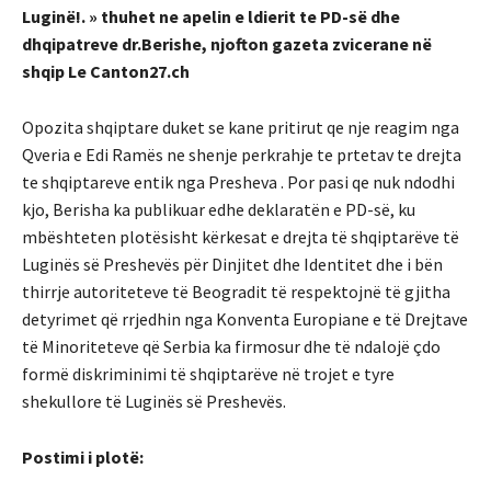
Luginë!. » thuhet ne apelin e ldierit te PD-së dhe
dhqipatreve dr.Berishe, njofton gazeta zvicerane në
shqip Le Canton27.ch
Opozita shqiptare duket se kane pritirut qe nje reagim nga
Qveria e Edi Ramës ne shenje perkrahje te prtetav te drejta
te shqiptareve entik nga Presheva . Por pasi qe nuk ndodhi
kjo, Berisha ka publikuar edhe deklaratën e PD-së, ku
mbështeten plotësisht kërkesat e drejta të shqiptarëve të
Luginës së Preshevës për Dinjitet dhe Identitet dhe i bën
thirrje autoriteteve të Beogradit të respektojnë të gjitha
detyrimet që rrjedhin nga Konventa Europiane e të Drejtave
të Minoriteteve që Serbia ka firmosur dhe të ndalojë çdo
formë diskriminimi të shqiptarëve në trojet e tyre
shekullore të Luginës së Preshevës.
Postimi i plotë: