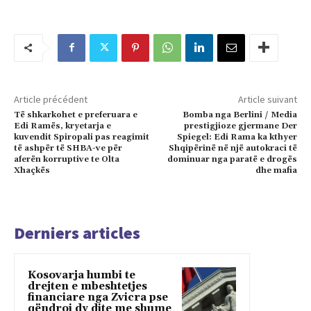
Article précédent
Article suivant
Të shkarkohet e preferuara e
Bomba nga Berlini / Media
Edi Ramës, kryetarja e
prestigjioze gjermane Der
kuvendit Spiropali pas reagimit
Spiegel: Edi Rama ka kthyer
të ashpër të SHBA-ve për
Shqipërinë në një autokraci të
aferën korruptive te Olta
dominuar nga paratë e drogës
Xhaçkës
dhe mafia
Derniers articles
Kosovarja humbi te
drejten e mbeshtetjes
financiare nga Zvicra pse
qëndroi dy dite me shume