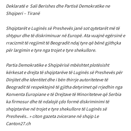
Deklaratë e Sali Berishes dhe Partisë Demokratike ne
Shqiperi – Tiranë
Shqiptarët e Luginës së Preshevës janë sot qytetarët më të
shtypur dhe të diskriminuar në Europë. Ata vuajnë egërsinë e
rracizmit të regjimit të Beogradit ndaj tyre që bënë gjithçka
për largimin e tyre nga trojet e tyre shekullore.
Partia Demokratike e Shqipërisë mbështet plotësisht
kërkesat e drejta të shqiptarëve të Luginës së Preshevës për
Dinjitet dhe Identitet dhe i bën thirrje autoriteteve të
Beogradit të respektojnë të gjitha detyrimet që rrjedhin nga
Konventa Europiane e të Drejtave të Minoriteteve që Serbia
ka firmosur dhe të ndalojë çdo formë diskriminimi të
shqiptarëve në trojet e tyre shekullore të Luginës së
Preshevës.. » citon gazeta zvicerane në shqip Le
Canton27.ch