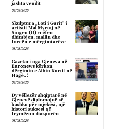
jashta vendit
08/08/2026
Skulptura „Loti i Gurit“ i
artistit Mal Myrtaj në
Singen (D) rrëfen
dhimbjen, mallin dhe
forcën e mërgimtarëve
08/08/2026
Gazetari nga Gjeneva në
Euronews kërkon
dërgimin e Albin Kurtit në
Hagë..!
08/08/2026
Dy vëllezër shqiptarë në
Gjenevë diplomojnë së
bashku për mjekësi, një
histori suksesi që
frymëzon diasporën
06/08/2026