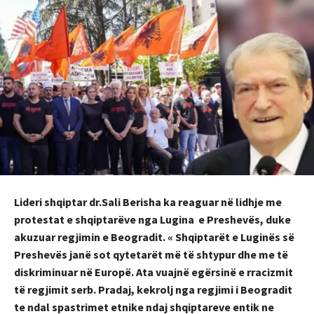
Lideri shqiptar dr.Sali Berisha ka reaguar në lidhje me
protestat e shqiptarëve nga Lugina e Preshevës, duke
akuzuar regjimin e Beogradit. « Shqiptarët e Luginës së
Preshevës janë sot qytetarët më të shtypur dhe me të
diskriminuar në Europë. Ata vuajnë egërsinë e rracizmit
të regjimit serb. Pradaj, kekrolj nga regjimi i Beogradit
te ndal spastrimet etnike ndaj shqiptareve entik ne