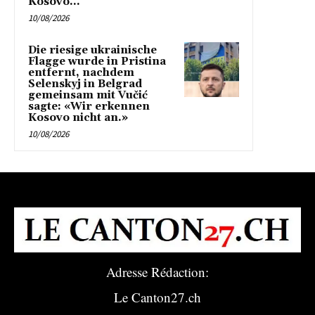
Kosovo...
10/08/2026
Die riesige ukrainische
Flagge wurde in Pristina
entfernt, nachdem
Selenskyj in Belgrad
gemeinsam mit Vučić
sagte: «Wir erkennen
Kosovo nicht an.»
10/08/2026
Adresse Rédaction:
Le Canton27.ch