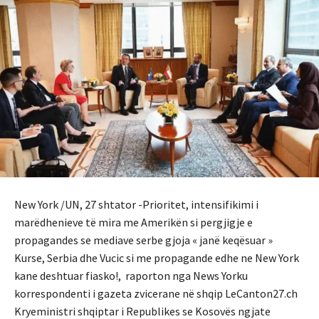
New York /UN, 27 shtator -Prioritet, intensifikimi i
marëdhenieve të mira me Amerikën si pergjigje e
propagandes se mediave serbe gjoja « janë keqësuar »
Kurse, Serbia dhe Vucic si me propagande edhe ne New York
kane deshtuar fiasko!, raporton nga News Yorku
korrespondenti i gazeta zvicerane në shqip LeCanton27.ch
Kryeministri shqiptar i Republikes se Kosovës ngjate