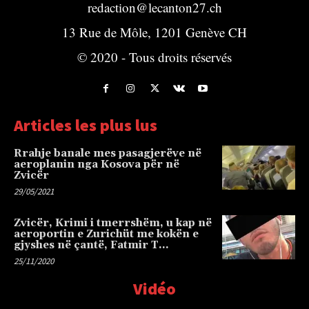
redaction@lecanton27.ch
13 Rue de Môle, 1201 Genève CH
© 2020 - Tous droits réservés
Articles les plus lus
Rrahje banale mes pasagjerëve në
aeroplanin nga Kosova për në
Zvicër
29/05/2021
Zvicër, Krimi i tmerrshëm, u kap në
aeroportin e Zurichüt me kokën e
gjyshes në çantë, Fatmir T…
25/11/2020
Vidéo