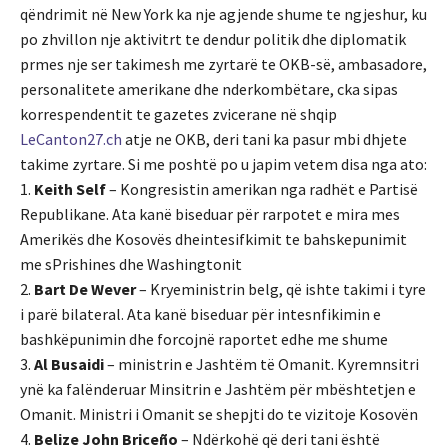
qëndrimit në New York ka nje agjende shume te ngjeshur, ku
po zhvillon nje aktivitrt te dendur politik dhe diplomatik
prmes nje ser takimesh me zyrtarë te OKB-së, ambasadore,
personalitete amerikane dhe nderkombëtare, cka sipas
korrespendentit te gazetes zvicerane në shqip
LeCanton27.ch
atje ne OKB, deri tani ka pasur mbi dhjete
takime zyrtare. Si me poshtë po u japim vetem disa nga ato:
1.
Keith Self
– Kongresistin amerikan nga radhët e Partisë
Republikane. Ata kanë biseduar për rarpotet e mira mes
Amerikës dhe Kosovës dheintesifkimit te bahskepunimit
me sPrishines dhe Washingtonit
2.
Bart De Wever
– Kryeministrin belg, që ishte takimi i tyre
i parë bilateral. Ata kanë biseduar për intesnfikimin e
bashkëpunimin dhe forcojnë raportet edhe me shume
3.
Al Busaidi
– ministrin e Jashtëm të Omanit. Kyremnsitri
ynë ka falënderuar Minsitrin e Jashtëm për mbështetjen e
Omanit. Ministri i Omanit se shepjti do te vizitoje Kosovën
4.
Belize John Briceño
– Ndërkohë që deri tani është