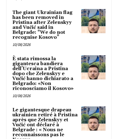
The giant Ukrainian flag
has been removed in
Pristina after Zelenskyy
and Vučić said in
Belgrade: “We do not
recognise Kosovo”
10/08/2026
È stata rimossa la
gigantesca bandiera
dell’Ucraina a Pristina
dopo che Zelenskyy e
Vučić hanno dichiarato a
Belgrado: «Non
riconosciamo il Kosovo»
10/08/2026
Le gigantesque drapeau
ukrainien retiré à Pristina
après que Zelenskyy et
Vučić ont déclaré à
Belgrade : « Nous ne
reconnaissons pas le