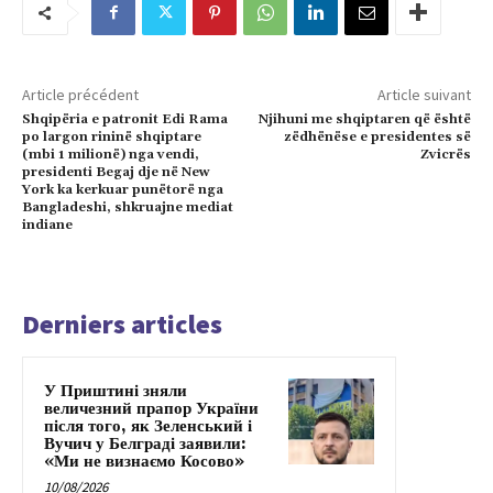
Article précédent
Article suivant
Shqipëria e patronit Edi Rama
Njihuni me shqiptaren që është
po largon rininë shqiptare
zëdhënëse e presidentes së
(mbi 1 milionë) nga vendi,
Zvicrës
presidenti Begaj dje në New
York ka kerkuar punëtorë nga
Bangladeshi, shkruajne mediat
indiane
Derniers articles
У Приштині зняли
величезний прапор України
після того, як Зеленський і
Вучич у Белграді заявили:
«Ми не визнаємо Косово»
10/08/2026