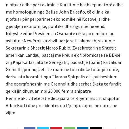
njoftuar edhe për takimin e Kurtit me bashkëpunëtorë edhe
me homologun nga Belize John Briceño, të cilin e ka
njoftuar për përparimet ekonomike në Kosovë, si dhe
gjendjen ekonomike, politike dhe sigurinë në vend.
Ndryshe edhe Presidentja Osmani e cikla po qendorn po
ashut ne New Yrok ka zhvilluar je set takimesh, sikur me
Sekretarin e Shtetit Marco Rubio, Zv.sekretarin e Shtetit
amerikan Landau, pastaj me kreun e dfiplomicase se BE-së
znj.Kaja Kallas, ata te Senegalit, padashje (pahir) ka takuar
Grenelli, por nujk ehste rpare ne foto diuke folur për dore,
derisa ata kosmhit nga Tiarana Spirpalis etj..putheshinm
dhe eperqfoheshin me Grennelit dhe serbet (keta te fundit
qe kisjin dhunuar mbi 20.000 femra shipatre
Për me aktivitetetet e detajuara të Kryeministrit shqiptar
Albin Kurti dhe presidentes do t’ju njfotojme ne dotet ne
vijim