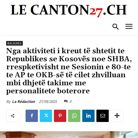
BALKANS
Nga aktiviteti i kreut të shtetit te
Republikes se Kosovës noe SHBA,
rrespketivisht ne Sesionin e 80-te
te AP te OKB-së të cilet zhvilluan
mbi dhjetë takime me
personalitete boterore
27/09/2025
0
By
La Rédaction