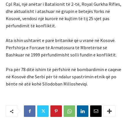
Cpl Rai, një anëtar i Batalionit të 2-të, Royal Gurkha Rifles,
dhe aktualisht i atashuar në grupin e betejës Yorks në
Kosovë, vendosi një kurorë në kujtim të tij 25 vjet pas
përfundimit të konfliktit.
Ata ishin ushtarët e parë britanikë që u vranë në Kosovë.
Përfshirja e Forcave të Armatosura të Mbretërisë së
Bashkuar në 1999 përfundimisht solli fundin e konfliktit.
Pra për 78 ditë ishim të përfshirë në bombardimin e caqeve
në Kosovë dhe Serbi për të ndalur spastrimin etnik që po
bënte në atë kohë Sllodoban Millosheviqi.