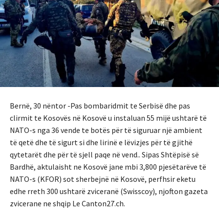
Bernë, 30 nëntor -Pas bombaridmit te Serbisë dhe pas
clirmit te Kosovës në Kosovë u instaluan 55 mijë ushtarë të
NATO-s nga 36 vende te botës për të siguruar një ambient
të qetë dhe të sigurt si dhe lirinë e lëvizjes për të gjithë
qytetarët dhe për të sjell paqe në vend.. Sipas Shtëpisë së
Bardhë, aktulaisht ne Kosovë jane mbi 3,800 pjesëtarëve të
NATO-s (KFOR) sot sherbejnë në Kosovë, perfhsir eketu
edhe rreth 300 ushtarë zviceranë (Swisscoy), njofton gazeta
zvicerane ne shqip Le Canton27.ch.