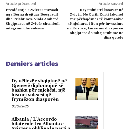
Article précédent
Article suivant
Presidentja e Zvicres mesazh
Kryeministri kosovar në
nga Berna drejtuar Beogradit
Zvicër. Ne Cyrih Kurti takohet
dhe Prishtines. Viola Amherd:
me përfaqësues të kompanive
Shqiptaret në Zvicër shembull
të njohura, i fton për investime
integrimi dhe suksesi
në Kosovë, kurse me diasporën
shqiptare do mbaje tubime ne
disa qytete
Derniers articles
Dy vëllezër shqiptarë në
Gjenevë diplomojnë së
bashku për mjekësi, një
histori suksesi që
frymëzon diasporën
06/08/2026
Albania / L’Accordo
bilaterale tra Albania e
Svizzera obbliga le parti a