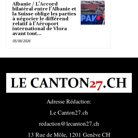
Albanie / L’Accord
bilatéral entre l’Albanie et
la Suisse oblige les parties
à négocier le différend
relatif à l’Aéroport
international de Vlora
avant tout...
05/08/2026
Adresse Rédaction:
Le Canton27.ch
redaction@lecanton27.ch
13 Rue de Môle, 1201 Genève CH