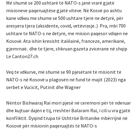
Më shumë se 200 ushtarë të NATO-s janë vrarë gjatë
misioneve paqeruajtëse gjatë viteve. Në Kosvë po ashtu
kane vdkeu me shume se 500 ushtare tjere ne detyrë, për
aresyera tjera (aksidente, covid, vetëvrasje..) Pra, mbi 700
ushtare te NATO-s ne detyre, me mision paqesor vdiqen ne
Kosovë. Ata ishin kresisht italéainë, franceze, amerikanë,
gjemrnaë.. dhe te tjere, shkruan gazeta zvicerane në shqip
Le Canton27.ch
Veq te vdkurve, më shumë se 90 pjesëtarë të misionit të
NATO-s në Kosovë u plagosën në fund të majit (2023) nga
serbet e Vucicit, Putinit dhe Wagner
Nëntor Bishwaraj Rai mori pjesë në ceremoni për të nderuar
dhe kujtuar dajën e tij, rreshter Balaram Rai, i cili u vra gjatë
konfliktit. Dyqind trupa të Ushtrisë Britanike mbërrijnë në
Kosovë për misionin paqeruajtës të NATO-s