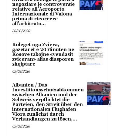
negoziare le controversie
relative all’Aeroporto
Internazionale di Valona
prima di ricorrere
all’arbitrato...
06/08/2026
Koleget nga Zvicra,
gazetaret e 20Minuten ne
Kosove takojne «vendasit
zviceran» alias diasporen
shqiptare
05/08/2026
Albanien / Das
Investitionsschutzabkommen
zwischen Albanien und der
Schweiz verpflichtet die
Parteien, den Streit über den
internationalen Flughafen
Vlora zunächst durch
Verhandlungen zu lösen,...
05/08/2026