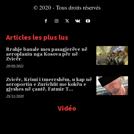
© 2020 - Tous droits réservés
Articles les plus lus
Rrahje banale mes pasagjerëve në
aeroplanin nga Kosova për në
Zvicër
29/05/2021
Zvicër, Krimi i tmerrshëm, u kap në
aeroportin e Zurichüt me kokën e
gjyshes në çantë, Fatmir T…
25/11/2020
Vidéo