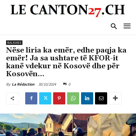
BALKANS
Nëse liria ka emër, edhe paqja ka
emër! Ja sa ushtare të KFOR-it
kanë vdekur në Kosovë dhe për
Kosovën…
30/10/2024
0
By
La Rédaction