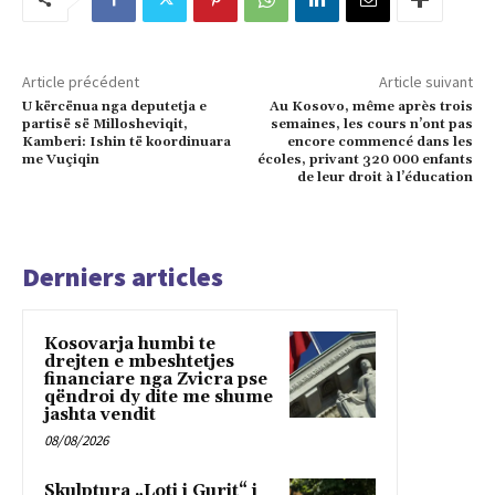
Article précédent
Article suivant
U kërcënua nga deputetja e
Au Kosovo, même après trois
partisë së Millosheviqit,
semaines, les cours n’ont pas
Kamberi: Ishin të koordinuara
encore commencé dans les
me Vuçiqin
écoles, privant 320 000 enfants
de leur droit à l’éducation
Derniers articles
Kosovarja humbi te
drejten e mbeshtetjes
financiare nga Zvicra pse
qëndroi dy dite me shume
jashta vendit
08/08/2026
Skulptura „Loti i Gurit“ i