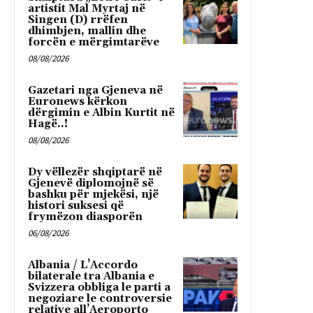
artistit Mal Myrtaj në
Singen (D) rrëfen
dhimbjen, mallin dhe
forcën e mërgimtarëve
08/08/2026
Gazetari nga Gjeneva në
Euronews kërkon
dërgimin e Albin Kurtit në
Hagë..!
08/08/2026
Dy vëllezër shqiptarë në
Gjenevë diplomojnë së
bashku për mjekësi, një
histori suksesi që
frymëzon diasporën
06/08/2026
Albania / L’Accordo
bilaterale tra Albania e
Svizzera obbliga le parti a
negoziare le controversie
relative all’Aeroporto