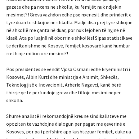
gazete dhe pa nxens ne shkolla, ku fëmijët nuk ndjekin
mësimet?! Greva vazhdon edhe pse nxënësit dhe prindërit e
tyre duan të shkojnë në shkolla. Madje disa prej tyre shkojnë
në shkollë me çanta në duar, por nuk lejohen të hyjnë në
klasë. Ata po luajnë në oborrin e shkollës! Sipas statistikave
të deritanishme në Kosovë, fëmijët kosovarë kanë humbur
rreth nje milion orë mësimi?!
Pos presidentes se vendit Vjosa Osmani edhe kryeministri i
Kosovës, Albin Kurti dhe ministrja e Arsimit, Shkecës,
Teknologjisë e Inovacionit, Arbërie Nagavci, kanë bërë
thirrje që të përfundojë greva dhe fillojë mësimi nëpër
shkolla.
Shumë analistë i rekomandojnë kreune sindikalisteve me
opoziten te vazhdojne dialogun per pagat me qeverinë e
Kosovës, por pa i përfshirë apo kushtëzuar fëmijët, duke ua