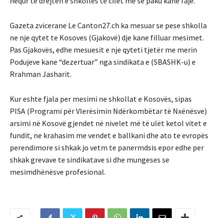
hequr të drejtën e shkollës te cilet me se paku kane fajë.
Gazeta zvicerane Le Canton27.ch ka mesuar se pese shkolla
ne nje qytet te Kosoves (Gjakovë) dje kane filluar mesimet.
Pas Gjakovës, edhe mesuesit e nje qyteti tjetër me merin
Podujeve kane “dezertuar” nga sindikata e (SBASHK-u) e
Rrahman Jasharit.
Kur eshte fjala per mesimi ne shkollat e Kosovës, sipas
PISA (Programi për Vlerësimin Ndërkombëtar të Nxënësve)
arsimi në Kosovë gjendet në nivelet më të ulët ketol vitet e
fundit, ne krahasim me vendet e ballkani dhe ato te evropës
perendimore si shkak jo vetm te panermdsis epor edhe per
shkak grevave te sindikatave si dhe mungeses se
mesimdhënësve profesional.