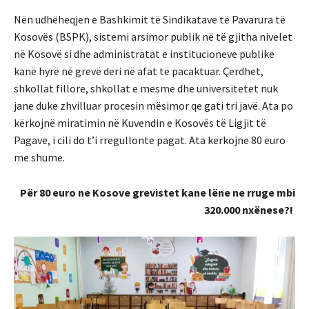
Nën udhëheqjen e Bashkimit të Sindikatave të Pavarura të
Kosovës (BSPK), sistemi arsimor publik në të gjitha nivelet
në Kosovë si dhe administratat e institucioneve publike
kanë hyrë në grevë deri në afat të pacaktuar. Çerdhet,
shkollat fillore, shkollat e mesme dhe universitetet nuk
jane duke zhvilluar procesin mësimor qe gati tri javë. Ata po
kërkojnë miratimin në Kuvendin e Kosovës të Ligjit të
Pagave, i cili do t’i rregullonte pagat. Ata kerkojne 80 euro
me shume.
Për 80 euro ne Kosove grevistet kane lëne ne rruge mbi
320.000 nxënese?!