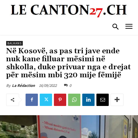
BALKANS
Në Kosovë, as pas tri jave ende
nuk kane filluar mësimi në
shkolla, duke privuar nga e drejat
për mësim mbi 320 mije fëmijë
16/09/2022
0
By
La Rédaction