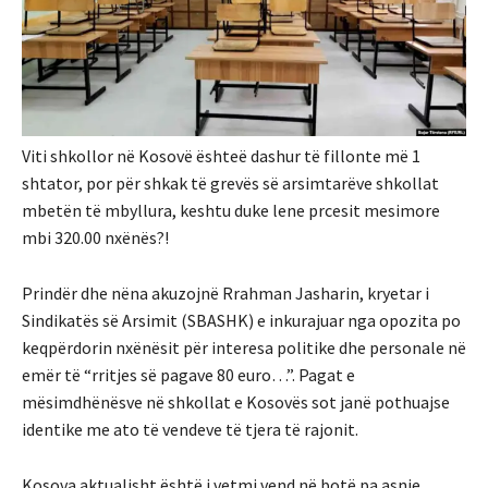
Viti shkollor në Kosovë ështeë dashur të fillonte më 1
shtator, por për shkak të grevës së arsimtarëve shkollat ​​
mbetën të mbyllura, keshtu duke lene prcesit mesimore
mbi 320.00 nxënës?!
Prindër dhe nëna akuzojnë Rrahman Jasharin, kryetar i
Sindikatës së Arsimit (SBASHK) e inkurajuar nga opozita po
keqpërdorin nxënësit për interesa politike dhe personale në
emër të “rritjes së pagave 80 euro…”. Pagat e
mësimdhënësve në shkollat ​​e Kosovës sot janë pothuajse
identike me ato të vendeve të tjera të rajonit.
Kosova aktualisht është i vetmi vend në botë pa asnje