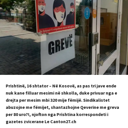
Prishtinë, 16 shtator – Në Kosovë, as pas tri jave ende
nuk kane filluar mesimi në shkolla, duke privuar nga e
drejta per mesim mbi 320 mije fëmijë. Sindikalistet
abuzojne me fëmijet, shantazhojne Qeverine me greva
per 80 uro?!, njofton nga Prishtina korrespondeti i
gazetes zvicerane Le Canton27.ch