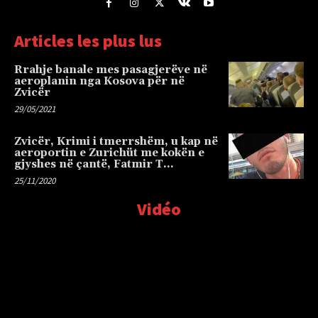
Articles les plus lus
Rrahje banale mes pasagjerëve në
aeroplanin nga Kosova për në
Zvicër
29/05/2021
Zvicër, Krimi i tmerrshëm, u kap në
aeroportin e Zurichüt me kokën e
gjyshes në çantë, Fatmir T…
25/11/2020
Vidéo