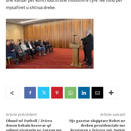
dhe Vardar per kontributin dhe misionin e tyre. Ne fund per
mysafiret u shtrua dreke.
Article précédent
Article suivant
Dhunë në Futboll / Zvicra
Nje gazetar shqiptare ftohet ne
denon babain kosovar që
dreken presidenciale me
sulmoi gjyqtarin ne Aargau me
kryetaren e Zvicres znj. Sutter