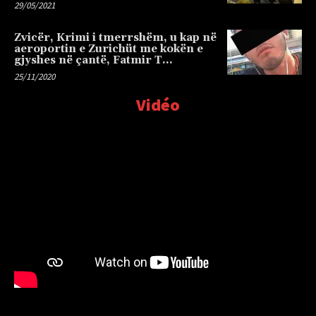
29/05/2021
Zvicër, Krimi i tmerrshëm, u kap në
aeroportin e Zurichüt me kokën e
gjyshes në çantë, Fatmir T…
25/11/2020
Vidéo