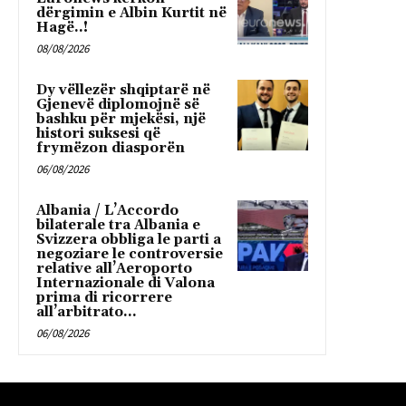
dërgimin e Albin Kurtit në
Hagë..!
08/08/2026
Dy vëllezër shqiptarë në
Gjenevë diplomojnë së
bashku për mjekësi, një
histori suksesi që
frymëzon diasporën
06/08/2026
Albania / L’Accordo
bilaterale tra Albania e
Svizzera obbliga le parti a
negoziare le controversie
relative all’Aeroporto
Internazionale di Valona
prima di ricorrere
all’arbitrato...
06/08/2026