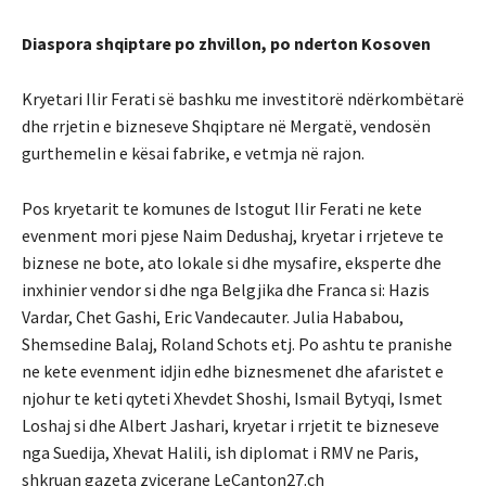
Diaspora shqiptare po zhvillon, po nderton Kosoven
Kryetari Ilir Ferati së bashku me investitorë ndërkombëtarë
dhe rrjetin e bizneseve Shqiptare në Mergatë, vendosën
gurthemelin e kësai fabrike, e vetmja në rajon.
Pos kryetarit te komunes de Istogut Ilir Ferati ne kete
evenment mori pjese Naim Dedushaj, kryetar i rrjeteve te
biznese ne bote, ato lokale si dhe mysafire, eksperte dhe
inxhinier vendor si dhe nga Belgjika dhe Franca si: Hazis
Vardar, Chet Gashi, Eric Vandecauter. Julia Hababou,
Shemsedine Balaj, Roland Schots etj. Po ashtu te pranishe
ne kete evenment idjin edhe biznesmenet dhe afaristet e
njohur te keti qyteti Xhevdet Shoshi, Ismail Bytyqi, Ismet
Loshaj si dhe Albert Jashari, kryetar i rrjetit te bizneseve
nga Suedija, Xhevat Halili, ish diplomat i RMV ne Paris,
shkruan gazeta zvicerane LeCanton27.ch