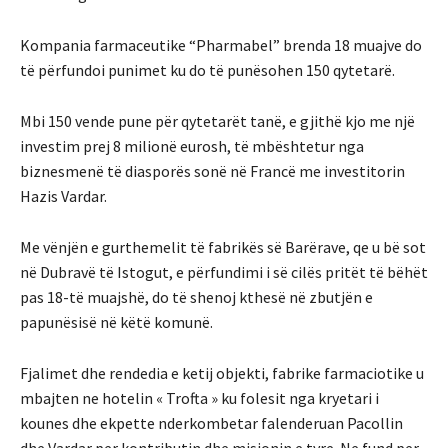
Kompania farmaceutike “Pharmabel” brenda 18 muajve do
të përfundoi punimet ku do të punësohen 150 qytetarë.
Mbi 150 vende pune për qytetarët tanë, e gjithë kjo me një
investim prej 8 milionë eurosh, të mbështetur nga
biznesmenë të diasporës sonë në Francë me investitorin
Hazis Vardar.
Me vënjën e gurthemelit të fabrikës së Barërave, qe u bë sot
në Dubravë të Istogut, e përfundimi i së cilës pritët të bëhët
pas 18-të muajshë, do të shenoj kthesë në zbutjën e
papunësisë në këtë komunë.
Fjalimet dhe rendedia e ketij objekti, fabrike farmaciotike u
mbajten ne hotelin « Trofta » ku folesit nga kryetari i
kounes dhe ekpette nderkombetar falenderuan Pacollin