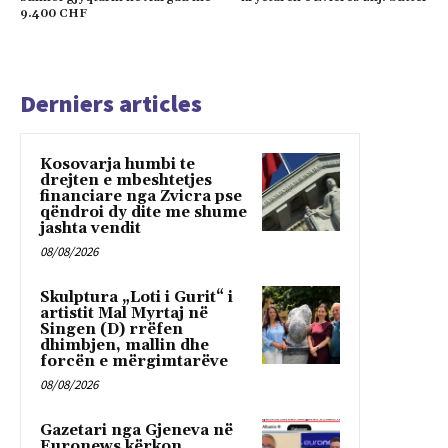
9.400 CHF
Derniers articles
Kosovarja humbi te
drejten e mbeshtetjes
financiare nga Zvicra pse
qëndroi dy dite me shume
jashta vendit
08/08/2026
Skulptura „Loti i Gurit“ i
artistit Mal Myrtaj në
Singen (D) rrëfen
dhimbjen, mallin dhe
forcën e mërgimtarëve
08/08/2026
Gazetari nga Gjeneva në
Euronews kërkon