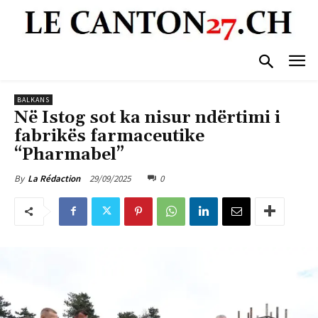
BALKANS
Në Istog sot ka nisur ndërtimi i
fabrikës farmaceutike
“Pharmabel”
29/09/2025
0
By
La Rédaction