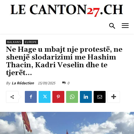
BALKANS
EUROPE
Ne Hage u mbajt nje protestë, ne
shenjë slodarizimi me Hashim
Thacin, Kadri Veselin dhe te
tjerët…
15/09/2025
0
By
La Rédaction