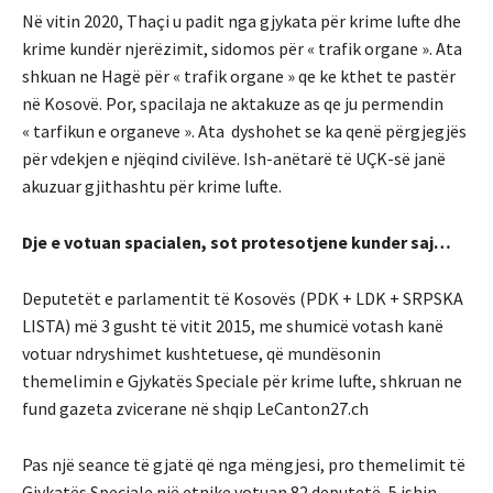
Në vitin 2020, Thaçi u padit nga gjykata për krime lufte dhe
krime kundër njerëzimit, sidomos për « trafik organe ». Ata
shkuan ne Hagë për « trafik organe » qe ke kthet te pastër
në Kosovë. Por, spacilaja ne aktakuze as qe ju permendin
« tarfikun e organeve ». Ata dyshohet se ka qenë përgjegjës
për vdekjen e njëqind civilëve. Ish-anëtarë të UÇK-së janë
akuzuar gjithashtu për krime lufte.
Dje e votuan spacialen, sot protesotjene kunder saj…
Deputetët e parlamentit të Kosovës (PDK + LDK + SRPSKA
LISTA) më 3 gusht të vitit 2015, me shumicë votash kanë
votuar ndryshimet kushtetuese, që mundësonin
themelimin e Gjykatës Speciale për krime lufte, shkruan ne
fund gazeta zvicerane në shqip LeCanton27.ch
Pas një seance të gjatë që nga mëngjesi, pro themelimit të
Gjykatës Speciale një etnike votuan 82 deputetë, 5 ishin