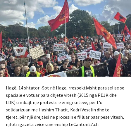
Hagë, 14 shtator -Sot në Hage, rrespektivisht para selise se
spaciale e votuar para dhjete vitesh (2015 nga PDJK dhe
LDK) u mbajt nje protestë e emigrsnteve, për t’u
solidarizuan me Hashim Thacit, Kadri Veselin dhe te
tjeret..për një drejtësi ne procesin e filluar paar pese vitesh,
njfotn gazeta zvicerane enship LeCanton27.ch