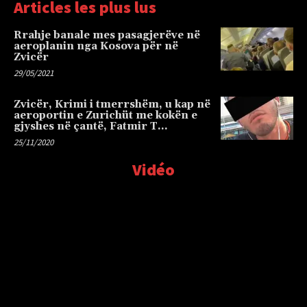
Articles les plus lus
Rrahje banale mes pasagjerëve në
aeroplanin nga Kosova për në
Zvicër
29/05/2021
Zvicër, Krimi i tmerrshëm, u kap në
aeroportin e Zurichüt me kokën e
gjyshes në çantë, Fatmir T…
25/11/2020
Vidéo