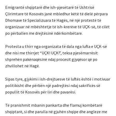
Emigrantë shqiptarë dhe ish-pjesëtarë të Ushtrisë
Çlirimtare të Kosovës janë mbledhur këtë të dielë përpara
Dhomave të Specializuara të Hagës, në një protestë të
organizuar në mbështetje të ish-krerëve të UÇK-së, të cilët
po përballen me drejtësinë ndërkombëtare.
Protesta u thirr nga organizata të dala nga lufta e UÇK-së
dhe nisi me thirrjet “UÇK! UÇK!”, teksa pjesëmarrësit
shprehën pakënaqësinë ndaj procesit gjyqësor që po
zhvillohet në Hagë.
Sipas tyre, gjykimi i ish-drejtuesve të luftës është i motivuar
politikisht dhe përbën një padrejtësi ndaj sakrificës së
popullit të Kosovës për liri dhe pavarësi.
Të pranishmit mbanin pankarta dhe flamuj kombëtarë
shqiptarë, si dhe parulla në gjuhën shqipe dhe angleze me