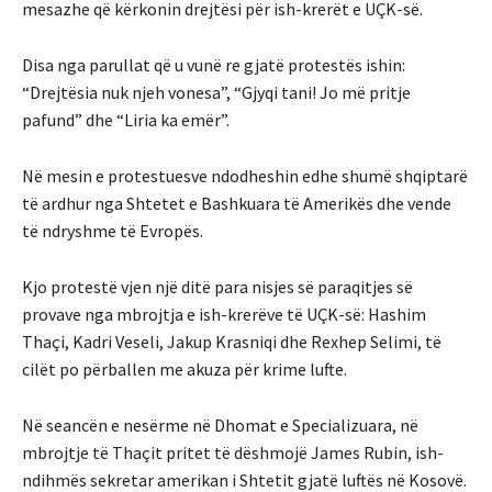
mesazhe që kërkonin drejtësi për ish-krerët e UÇK-së.
Disa nga parullat që u vunë re gjatë protestës ishin:
“Drejtësia nuk njeh vonesa”, “Gjyqi tani! Jo më pritje
pafund” dhe “Liria ka emër”.
Në mesin e protestuesve ndodheshin edhe shumë shqiptarë
të ardhur nga Shtetet e Bashkuara të Amerikës dhe vende
të ndryshme të Evropës.
Kjo protestë vjen një ditë para nisjes së paraqitjes së
provave nga mbrojtja e ish-krerëve të UÇK-së: Hashim
Thaçi, Kadri Veseli, Jakup Krasniqi dhe Rexhep Selimi, të
cilët po përballen me akuza për krime lufte.
Në seancën e nesërme në Dhomat e Specializuara, në
mbrojtje të Thaçit pritet të dëshmojë James Rubin, ish-
ndihmës sekretar amerikan i Shtetit gjatë luftës në Kosovë.