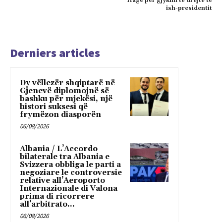
Hagë për gjykim të drejtë të
ish-presidentit
Derniers articles
Dy vëllezër shqiptarë në
Gjenevë diplomojnë së
bashku për mjekësi, një
histori suksesi që
frymëzon diasporën
06/08/2026
Albania / L’Accordo
bilaterale tra Albania e
Svizzera obbliga le parti a
negoziare le controversie
relative all’Aeroporto
Internazionale di Valona
prima di ricorrere
all’arbitrato...
06/08/2026