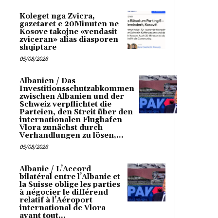
Koleget nga Zvicra,
gazetaret e 20Minuten ne
Kosove takojne «vendasit
zviceran» alias diasporen
shqiptare
05/08/2026
Albanien / Das
Investitionsschutzabkommen
zwischen Albanien und der
Schweiz verpflichtet die
Parteien, den Streit über den
internationalen Flughafen
Vlora zunächst durch
Verhandlungen zu lösen,...
05/08/2026
Albanie / L’Accord
bilatéral entre l’Albanie et
la Suisse oblige les parties
à négocier le différend
relatif à l’Aéroport
international de Vlora
avant tout...