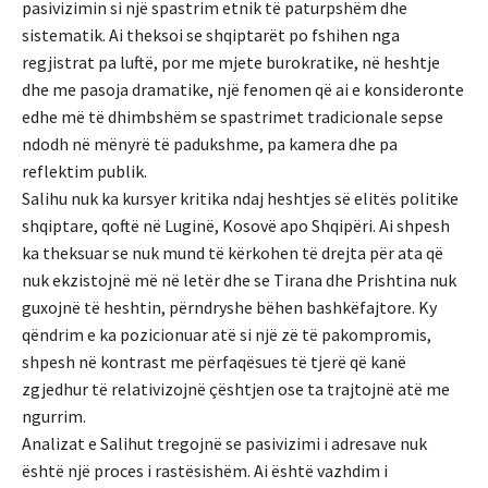
pasivizimin si një spastrim etnik të paturpshëm dhe
sistematik. Ai theksoi se shqiptarët po fshihen nga
regjistrat pa luftë, por me mjete burokratike, në heshtje
dhe me pasoja dramatike, një fenomen që ai e konsideronte
edhe më të dhimbshëm se spastrimet tradicionale sepse
ndodh në mënyrë të padukshme, pa kamera dhe pa
reflektim publik.
Salihu nuk ka kursyer kritika ndaj heshtjes së elitës politike
shqiptare, qoftë në Luginë, Kosovë apo Shqipëri. Ai shpesh
ka theksuar se nuk mund të kërkohen të drejta për ata që
nuk ekzistojnë më në letër dhe se Tirana dhe Prishtina nuk
guxojnë të heshtin, përndryshe bëhen bashkëfajtore. Ky
qëndrim e ka pozicionuar atë si një zë të pakompromis,
shpesh në kontrast me përfaqësues të tjerë që kanë
zgjedhur të relativizojnë çështjen ose ta trajtojnë atë me
ngurrim.
Analizat e Salihut tregojnë se pasivizimi i adresave nuk
është një proces i rastësishëm. Ai është vazhdim i