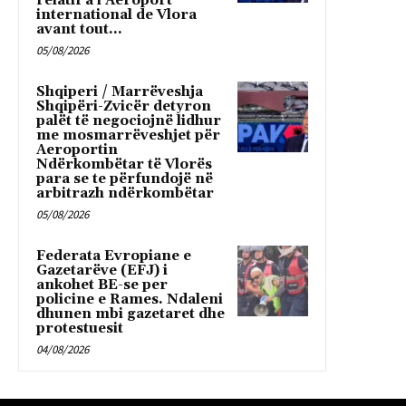
relatif à l’Aéroport
international de Vlora
avant tout...
05/08/2026
Shqiperi / Marrëveshja
Shqipëri-Zvicër detyron
palët të negociojnë lidhur
me mosmarrëveshjet për
Aeroportin
Ndërkombëtar të Vlorës
para se te përfundojë në
arbitrazh ndërkombëtar
05/08/2026
Federata Evropiane e
Gazetarëve (EFJ) i
ankohet BE-se per
policine e Rames. Ndaleni
dhunen mbi gazetaret dhe
protestuesit
04/08/2026