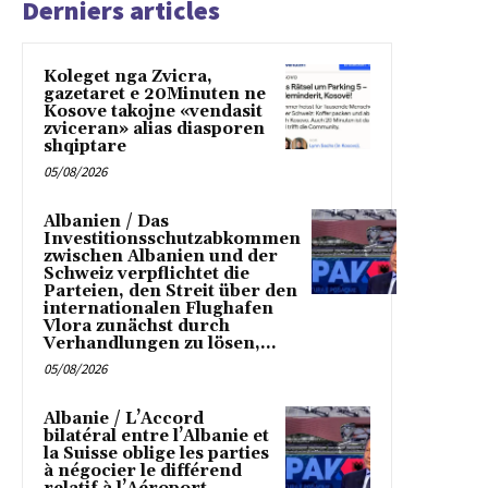
Derniers articles
Koleget nga Zvicra,
gazetaret e 20Minuten ne
Kosove takojne «vendasit
zviceran» alias diasporen
shqiptare
05/08/2026
Albanien / Das
Investitionsschutzabkommen
zwischen Albanien und der
Schweiz verpflichtet die
Parteien, den Streit über den
internationalen Flughafen
Vlora zunächst durch
Verhandlungen zu lösen,...
05/08/2026
Albanie / L’Accord
bilatéral entre l’Albanie et
la Suisse oblige les parties
à négocier le différend