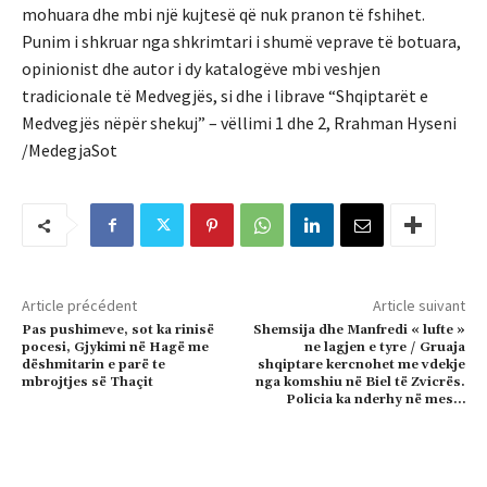
mohuara dhe mbi një kujtesë që nuk pranon të fshihet.
Punim i shkruar nga shkrimtari i shumë veprave të botuara,
opinionist dhe autor i dy katalogëve mbi veshjen
tradicionale të Medvegjës, si dhe i librave “Shqiptarët e
Medvegjës nëpër shekuj” – vëllimi 1 dhe 2, Rrahman Hyseni
/MedegjaSot
Article précédent
Article suivant
Pas pushimeve, sot ka rinisë
Shemsija dhe Manfredi « lufte »
pocesi, Gjykimi në Hagë me
ne lagjen e tyre / Gruaja
dëshmitarin e parë te
shqiptare kercnohet me vdekje
mbrojtjes së Thaçit
nga komshiu në Biel të Zvicrës.
Policia ka nderhy në mes…