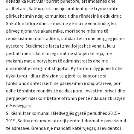
dekada ka kultivuar burrat punëtorë, arsimdashës dhe
atdhetarë, Salihu u rrit në një ambient që e frymëzonte
përkushtimin ndaj komunitetit dhe rëndësinë e edukimit.
Shkollën fillore dhe të mesme e kreu në vendlindje, ku
përveç njohurive akademike, mori edhe mësime të
rëndësishme mbi traditën, solidaritetin dhe përgjegjësinë
qytetare. Studimet e larta i zhvilloi jashtë vendit, ku u
përball me sfidat e integrimit në shoqëri të reja, me
mekanizmat e ndryshëm të administratës dhe me
dinamikat e mërgimit shqiptar. Ky formim dygjuhësh dhe
dykulturor i dha një vizion të gjerë: të kuptonte si
funksionon shteti serb në pasivizimin e shqiptarëve, por
edhe të shihte mundësitë që diaspora, investimi privat dhe
përpjekjet ndërkombëtare ofronin për të ndaluar zbrazjen
e Medvegjës.
Si këshilltar komunal i Medvegjës gjatë periudhës 2015–
2019, Salihu dokumentoi drejtpërdrejt dramat e pasivizimit
të adresave. Brenda një mandati katërvjeçar, ai evidentoi