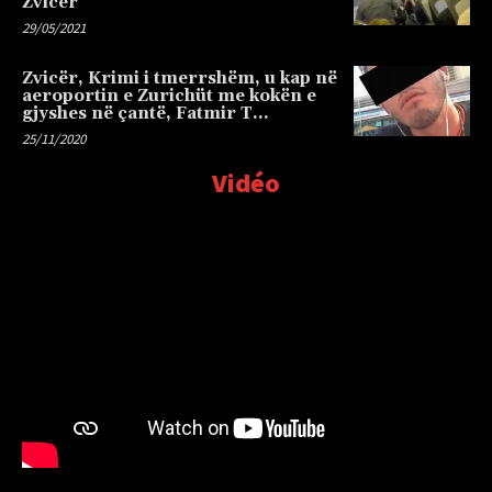
Zvicër
29/05/2021
Zvicër, Krimi i tmerrshëm, u kap në
aeroportin e Zurichüt me kokën e
gjyshes në çantë, Fatmir T…
25/11/2020
Vidéo