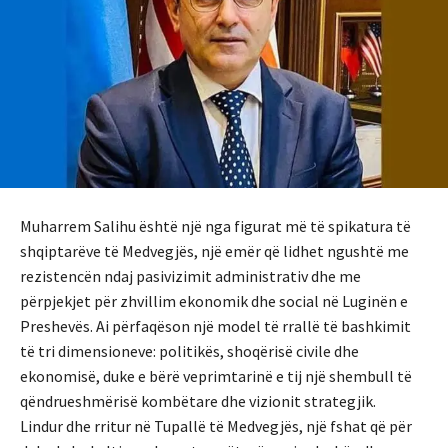
Muharrem Salihu është një nga figurat më të spikatura të
shqiptarëve të Medvegjës, një emër që lidhet ngushtë me
rezistencën ndaj pasivizimit administrativ dhe me
përpjekjet për zhvillim ekonomik dhe social në Luginën e
Preshevës. Ai përfaqëson një model të rrallë të bashkimit
të tri dimensioneve: politikës, shoqërisë civile dhe
ekonomisë, duke e bërë veprimtarinë e tij një shembull të
qëndrueshmërisë kombëtare dhe vizionit strategjik.
Lindur dhe rritur në Tupallë të Medvegjës, një fshat që për