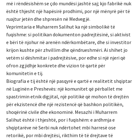
më i rëndësishëm se çdo mundësi jashtë saj; kjo fabrikë nuk
është thjesht një hapësirë prodhimi, por një mënyrë për të
ruajtur jetën dhe shpresën në Medvegjë.
Veprimtaria e Muharrem Salihut ka një simbolikë të
fuqishme: si politikan dokumenton padrejtësinë, si aktivist
e bëri të njohur në arenën ndërkombëtare, dhe si investitor
krijon kushte për zhvillim dhe qëndrueshmëri. Ai shihet jo
vetëm si dëshmitar i padrejtësive, por edhe si një njeri që
ofron zgjidhje konkrete dhe vizion të qartë për
komunitetin e tij.
Biografia e tij është një pasqyrë e qartë e realitetit shqiptar
në Luginën e Preshevës: një komunitet që përballet me
spastrimin etnik digjital, një politikë që mohon të drejtën
për ekzistencë dhe një rezistencë që bashkon politikën,
shoqërinë civile dhe ekonominë. Mesazhi i Muharrem
Salihut është i thjeshtë, por i fuqishëm: e ardhmja e
shqiptarëve në Serbi nuk ndërtohet mbi harresë ose
retorikë, por mbi drejtësi, rikthim të të drejtave të