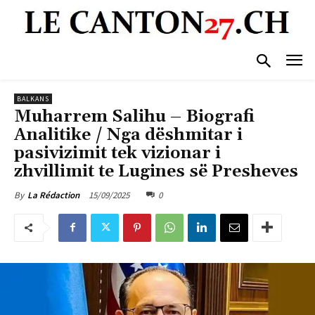
BALKANS
Muharrem Salihu – Biografi
Analitike / Nga dëshmitar i
pasivizimit tek vizionar i
zhvillimit te Lugines së Presheves
15/09/2025
0
By
La Rédaction