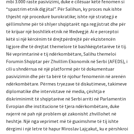
mbi 3.000 raste pasivizimi, duke e cilësuar këtë fenomen si
“spastrim etnik digjital”. Për Salihun, ky proces nuk ishte
thjesht një procedurë burokratike; ishte një strategji e
qëllimshme për të shlyer shqiptarët nga regjistrat dhe për
të krijuar një boshllëk etnik në Medvegjë. Ai e perceptoi
këtë si një kërcënim të drejtpërdrejtë për ekzistencën
ligjore dhe të drejtat themelore të bashkëqytetarëve të tij.
Në veprimtarinë e tij ndërkombëtare, Salihu themeloi
Forumin Shqiptar për Zhvillim Ekonomik në Serbi (AFEDS), i
cili u shndërrua në një platformë për të dokumentuar
pasivizimin dhe për ta bërë të njohur fenomenin në arenën
ndërkombëtare. Përmes tryezave të diskutimeve, takimeve
diplomatike dhe intervistave në media, çështja e
diskriminimit të shqiptarëve në Serbi arriti në Parlamentin
Evropian dhe institucione të tjera ndërkombëtare, duke
nxjerrë në pah një problem që zakonisht zhvillohet në
heshtje. Një nga veprimet më të guximshme të tij ishte
dërgimi i një letre të hapur Miroslav Lajçakut, ku e përshkroi