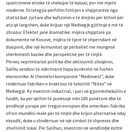
spastrimeve etnike të shekujve të kaluar, por me mjete
moderne. Strategjia përfshin fshirjen e shqiptarëve nga
statistikat zyrtare dhe kufizimin e të drejtës për kthim për
ata që largohen, duke krijuar një Medvegjë gjithnjë e më të
zbrazur. Efektet janë dramatike: mijëra shqiptarë pa
dokumente në Kosovë, mijëra të tjerë të shpërndarë në
diasporë, dhe një komunitet që përballet me mungesë
shërbimesh bazike dhe perspektive për të rinjtë.
Përveç veprimtarisë politike dhe aktivizmit shoqëror,
Salihu vendosi të ndërmarrë hapa konkretë në fushën
ekonomike. Ai themeloi kompaninë “Medinvest”, duke
rindërtuar fabrikën e braktisur të tekstilit “Nitex” në
Medvegjë. Ky investim industrial, i pari në gjysmëshekullin e
fundit, ka për qëllim të punësojë mbi 100 punëtorë dhe të
prodhojë çorape për tregun evropian dhe amerikan. Fabrika
ofron mundësi reale për të rinjtë dhe krijon alternativë ndaj
eksodit, duke u shndërruar në një simbol të shpresës dhe
zhvillimit lokal. Për Salihun, investimi në vendlindje është