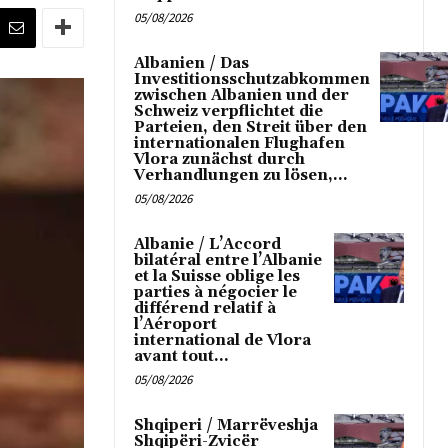
05/08/2026
Albanien / Das
Investitionsschutzabkommen
zwischen Albanien und der
Schweiz verpflichtet die
Parteien, den Streit über den
internationalen Flughafen
Vlora zunächst durch
Verhandlungen zu lösen,...
05/08/2026
Albanie / L’Accord
bilatéral entre l’Albanie
et la Suisse oblige les
parties à négocier le
différend relatif à
l’Aéroport
international de Vlora
avant tout...
05/08/2026
Shqiperi / Marrëveshja
Shqipëri-Zvicër