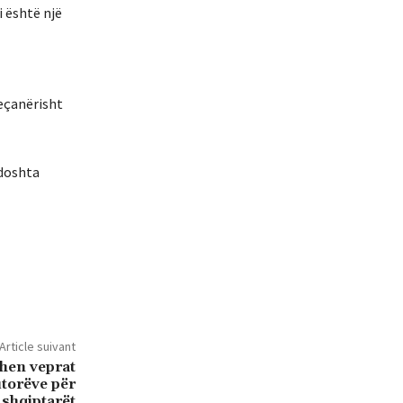
i është një
veçanërisht
ndoshta
Article suivant
hen veprat
torëve për
 shqiptarët