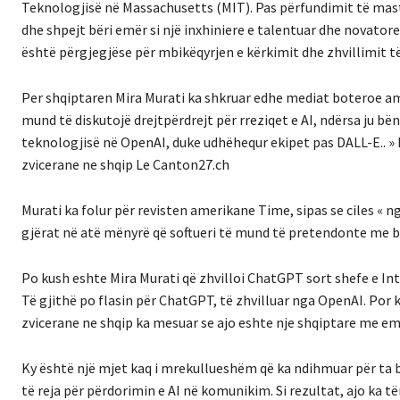
Teknologjisë në Massachusetts (MIT). Pas përfundimit të master
dhe shpejt bëri emër si një inxhiniere e talentuar dhe novator
është përgjegjëse për mbikëqyrjen e kërkimit dhe zhvillimit të 
Per shqiptaren Mira Murati ka shkruar edhe mediat boteroe ame
mund të diskutojë drejtpërdrejt për rreziqet e AI, ndërsa ju bën 
teknologjisë në OpenAI, duke udhëhequr ekipet pas DALL-E.. »
zvicerane ne shqip Le Canton27.ch
Murati ka folur për revisten amerikane Time, sipas se ciles «
gjërat në atë mënyrë që softueri të mund të pretendonte me bes
Po kush eshte Mira Murati që zhvilloi ChatGPT sort shefe e Inte
Të gjithë po flasin për ChatGPT, të zhvilluar nga OpenAI. Por
zvicerane ne shqip ka mesuar se ajo eshte nje shqiptare me em
Ky është një mjet kaq i mrekullueshëm që ka ndihmuar për ta 
të reja për përdorimin e AI në komunikim. Si rezultat, ajo ka 