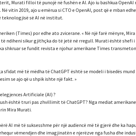
it, Murati filloi të punojë në fushën e AI. Ajo iu bashkua OpenAI 
e. Në vitin 2019, ajo u emërua si CTO e OpenAI, post që e mban edhe
teknologjisë së AI në institut.
riken (Times) por edhe ato zvicerane. « Në një farë mënyre, Mira
të ndiheni sikur gjithçka do të jetë në rregull. Murati është shefi i
 ka shkruar se fundit revista e njohur amerikane Times transmeto
 nga sfidat më të mëdha të ChatGPT është se modeli i bisedës mund
im se ajo që u shpik ishte një fakt. »
legjences Artificiale (AI) ?
 kush është truri pas zhvillimit të ChatGPT? Nga mediat amerikan
rin Mira Murati.
bërë AI më të suksesshme për një audiencë më të gjerë dhe ka hap
tërhequr vëmendjen dhe imagjinatën e njerëzve nga fusha dhe indust