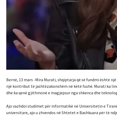
Bernë, 13 mars -Mira Murati, shqiptarja që së fundmi është një 
një kontribut të jashtëzakonshëm në këtë fushë. Murati ka lindu
dhe ka qenë gjithmonë e magjepsur nga shkenca dhe teknologj
Ajo vazhdoi studimet për informatikë në Universitetin e Tiran
universitare, ajo u zhvendos në Shtetet e Bashkuara për të nd