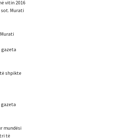
në vitin 2016
 sot. Murati
 Murati
n gazeta
 të shpikte
e gazeta
ur mundësi
ri të