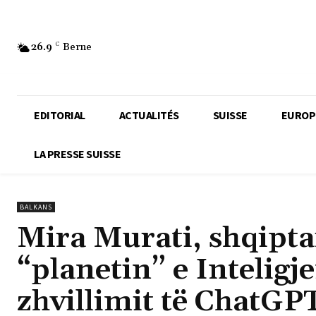
26.9
C
Berne
EDITORIAL
ACTUALITÉS
SUISSE
EUROP
LA PRESSE SUISSE
BALKANS
Mira Murati, shqipta
“planetin” e Inteligje
zhvillimit të ChatGP