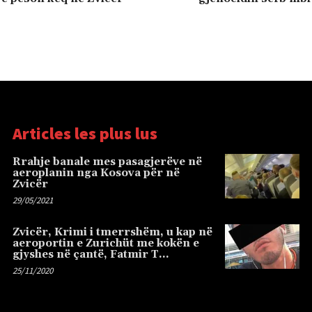
Articles les plus lus
Rrahje banale mes pasagjerëve në
aeroplanin nga Kosova për në
Zvicër
29/05/2021
Zvicër, Krimi i tmerrshëm, u kap në
aeroportin e Zurichüt me kokën e
gjyshes në çantë, Fatmir T…
25/11/2020