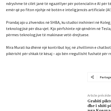
ndryshme të cilët janë të ngazëllyer për potencialin e AI për 
emër që po fiton njohje në botën e inteligjencës artificiale (AI)
Prandaj ajo u zhvendos në SHBA, ku studioi inxhinieri në Kol
teknologjisë për disa vjet. Kjo përfshinte një qëndrim në Tesla, 
përmes teknologjive të makinave vetë-drejtuese.
Mira Murati ka dhënë një kontribut kyç në zhvillimin e chatbot
pikërisht për shkak të kësaj – ajo bën rregullisht fushatë për r
Partag
Article précéde
Grabiti pikt
dhe i shiti 
nga Kosova 