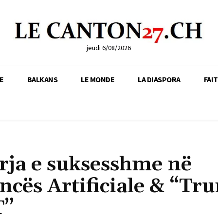
jeudi 6/08/2026
E
BALKANS
LE MONDE
LA DIASPORA
FAI
rja e suksesshme në
ncës Artificiale & “Trur
T”