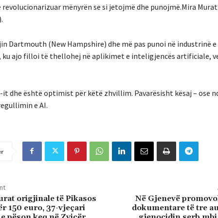
të revolucionarizuar mënyrën se si jetojmë dhe punojmë.Mira Murat
.
egjin Dartmouth (New Hampshire) dhe më pas punoi në industrinë e
ku ajo filloi të thellohej në aplikimet e inteligjencës artificiale, 
-it dhe është optimist për këtë zhvillim. Pavarësisht kësaj – ose 
regullimin e AI.
er
nt
urat origjinale të Pikasos
Në Gjenevë promovo
për 150 euro, 37-vjeçari
dokumentare të tre au
e pëson keq në Zvicër
gjenocidin serb mbi