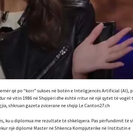
emër që po “korr” sukses në botën e Inteligjencës Artificial (Al), 
r në vitin 1986 në Shqipëri dhe është rritur në një qytet të vogël 
ia, shkruan gazeta zvicerane ne shqip Le Canton27.ch
ës, ku u diplomua me rezultate të shkëlqyera. Pas përfundimit të 
jekur një diplomë Master në Shkenca Kompjuterike në Institutin e