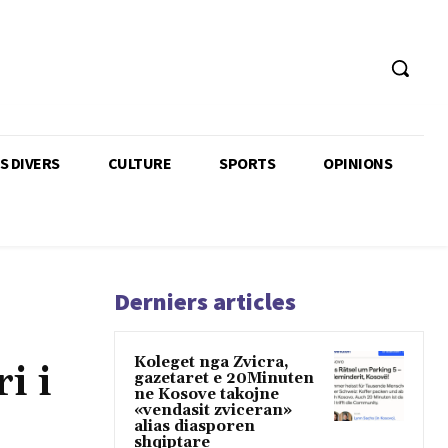
TS DIVERS
CULTURE
SPORTS
OPINIONS
Derniers articles
Koleget nga Zvicra,
i i
gazetaret e 20Minuten
ne Kosove takojne
«vendasit zviceran»
alias diasporen
shqiptare