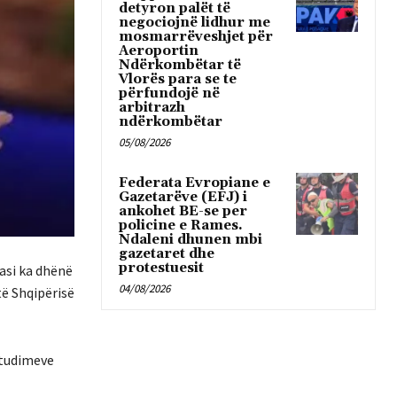
detyron palët të
negociojnë lidhur me
mosmarrëveshjet për
Aeroportin
Ndërkombëtar të
Vlorës para se te
përfundojë në
arbitrazh
ndërkombëtar
05/08/2026
Federata Evropiane e
Gazetarëve (EFJ) i
ankohet BE-se per
policine e Rames.
Ndaleni dhunen mbi
gazetaret dhe
protestuesit
pasi ka dhënë
04/08/2026
të Shqipërisë
studimeve