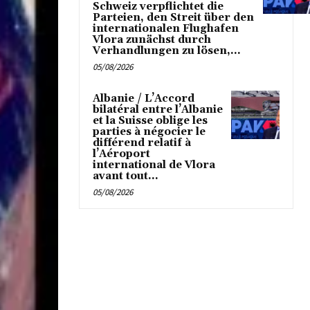
Schweiz verpflichtet die
Parteien, den Streit über den
internationalen Flughafen
Vlora zunächst durch
Verhandlungen zu lösen,...
05/08/2026
Albanie / L’Accord
bilatéral entre l’Albanie
et la Suisse oblige les
parties à négocier le
différend relatif à
l’Aéroport
international de Vlora
avant tout...
05/08/2026