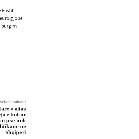
e kusht
 euro gjobë
e burgim
Article suivant
are » alias
ja e bukur
on pse nuk
litikane ne
Shqiperi