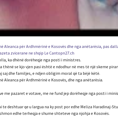
inë Aleanca për Ardhmërinë e Kosovës dhe nga anëtarësia, pas dal
 gazeta zvicerane ne shqip Le Cantopn27.ch
lla, ka dhënë dorëheqje nga posti i ministres.
ka thënë se kjo vjen pasi është e ndodhur në mes të një skeme pira
j saj dhe familjes, e ndjen obligim moral që ta bëjë këtë.
inë Aleanca për Ardhmërinë e Kosovës, dhe nga anëtarësia.
ve me pazaret e votave, me ne fund jep dorëheqje nga posti i minis
te deshtuar qe u largua na ky post por edhe Meliza Haradinaj-Stu
eshmon edhe terheqja e shume shteteve nga njohja e Kosovës.