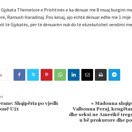
 « Gjykata Themelore e Prishtinës e ka dënuar me 8 muaj burgim m
tyrë, Ramush Haradinaj. Pos kësaj, ajo është dënuar edhe me 1 mijë
imit të Gjykatës, për të dënuarën nuk do të ekzekutohet vendimi m
er
nt
erane: Shqipëria po vjedh
« Madonna shqipt
tonë U21
Valbonna Peraj, kengëtar
dhe seksi ne Amerikë treg
u bë prokurore dhe po