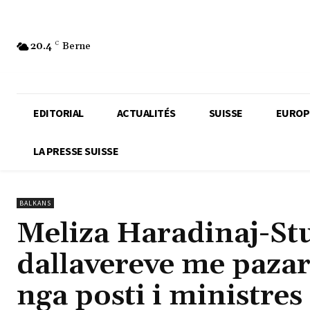
20.4
C
Berne
EDITORIAL
ACTUALITÉS
SUISSE
EUROP
LA PRESSE SUISSE
BALKANS
Meliza Haradinaj-Stu
dallavereve me pazar
nga posti i ministres