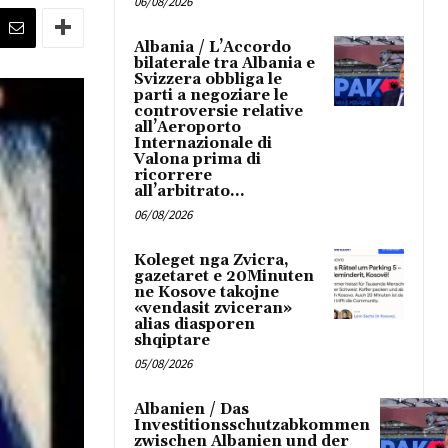
06/08/2026
Albania / L’Accordo
bilaterale tra Albania e
Svizzera obbliga le
parti a negoziare le
controversie relative
all’Aeroporto
Internazionale di
Valona prima di
ricorrere
all’arbitrato...
06/08/2026
Koleget nga Zvicra,
gazetaret e 20Minuten
ne Kosove takojne
«vendasit zviceran»
alias diasporen
shqiptare
05/08/2026
Albanien / Das
Investitionsschutzabkommen
zwischen Albanien und der