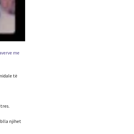
laverve me
midale të
tres.
blla njihet