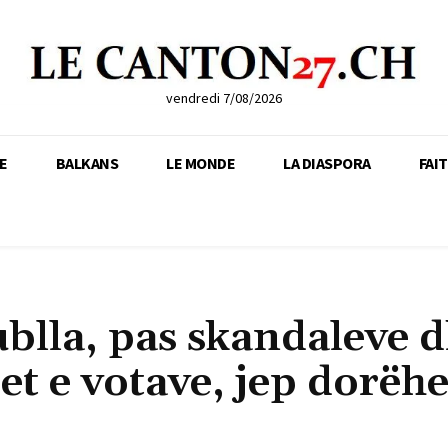
vendredi 7/08/2026
E
BALKANS
LE MONDE
LA DIASPORA
FAI
blla, pas skandaleve 
et e votave, jep dorëh