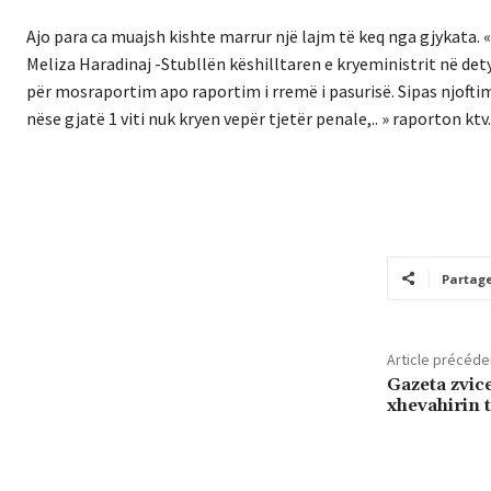
Ajo para ca muajsh kishte marrur një lajm të keq nga gjykata.
Meliza Haradinaj -Stubllën këshilltaren e kryeministrit në de
për mosraportim apo raportim i rremë i pasurisë. Sipas njoft
nëse gjatë 1 viti nuk kryen vepër tjetër penale,.. » raporton ktv.
Partag
Article précéde
Gazeta zvic
xhevahirin 