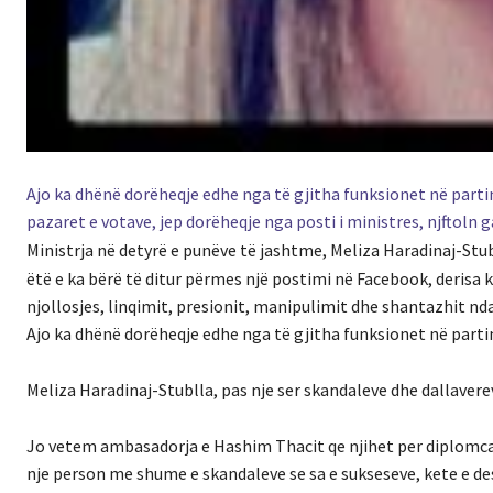
Ajo ka dhënë dorëheqje edhe nga të gjitha funksionet në part
pazaret e votave, jep dorëheqje nga posti i ministres, njftoln
Ministrja në detyrë e punëve të jashtme, Meliza Haradinaj-Stub
ëtë e ka bërë të ditur përmes një postimi në Facebook, derisa 
njollosjes, linqimit, presionit, manipulimit dhe shantazhit nda
Ajo ka dhënë dorëheqje edhe nga të gjitha funksionet në part
Meliza Haradinaj-Stublla, pas nje ser skandaleve dhe dallavere
Jo vetem ambasadorja e Hashim Thacit qe njihet per diplomcai 
nje person me shume e skandaleve se sa e sukseseve, kete e d