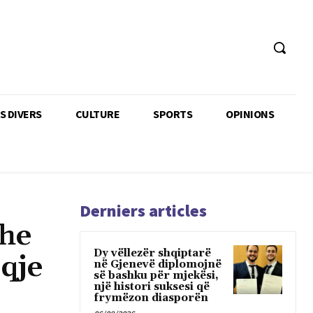
TS DIVERS
CULTURE
SPORTS
OPINIONS
Derniers articles
dhe
Dy vëllezër shqiptarë
eqje
në Gjenevë diplomojnë
së bashku për mjekësi,
një histori suksesi që
frymëzon diasporën