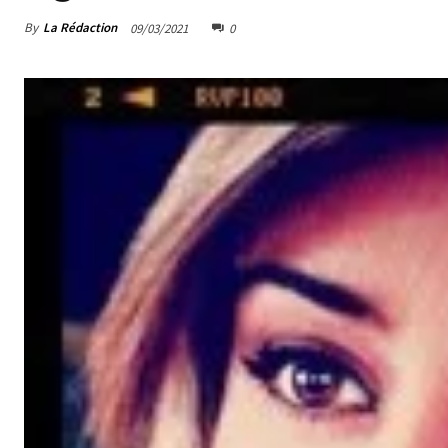
By
La Rédaction
09/03/2021
0