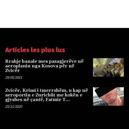
Articles les plus lus
Rrahje banale mes pasagjerëve në
aeroplanin nga Kosova për në
Zvicër
29/05/2021
Zvicër, Krimi i tmerrshëm, u kap në
aeroportin e Zurichüt me kokën e
gjyshes në çantë, Fatmir T…
25/11/2020