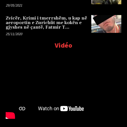
29/05/2021
Zvicër, Krimi i tmerrshëm, u kap në
aeroportin e Zurichüt me kokën e
gjyshes në çantë, Fatmir T…
25/11/2020
Vidéo