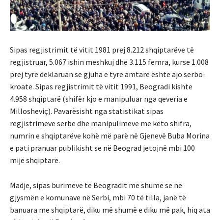
Sipas regjistrimit të vitit 1981 prej 8.212 shqiptarëve të
regjistruar, 5.067 ishin meshkuj dhe 3.115 femra, kurse 1.008
prej tyre deklaruan se gjuha e tyre amtare është ajo serbo-
kroate. Sipas regjistrimit të vitit 1991, Beogradi kishte
4.958 shqiptarë (shifër kjo e manipuluar nga qeveria e
Millosheviç). Pavarësisht nga statistikat sipas
regjistrimeve serbe dhe manipulimeve me këto shifra,
numrin e shqiptarëve kohë më parë në Gjenevë Buba Morina
e pati pranuar publikisht se në Beograd jetojnë mbi 100
mijë shqiptarë.
Madje, sipas burimeve të Beogradit më shumë se në
gjysmën e komunave në Serbi, mbi 70 të tilla, janë të
banuara me shqiptarë, diku më shumë e diku më pak, hiq ata