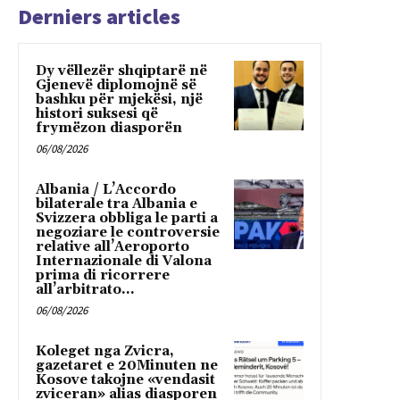
Derniers articles
Dy vëllezër shqiptarë në
Gjenevë diplomojnë së
bashku për mjekësi, një
histori suksesi që
frymëzon diasporën
06/08/2026
Albania / L’Accordo
bilaterale tra Albania e
Svizzera obbliga le parti a
negoziare le controversie
relative all’Aeroporto
Internazionale di Valona
prima di ricorrere
all’arbitrato...
06/08/2026
Koleget nga Zvicra,
gazetaret e 20Minuten ne
Kosove takojne «vendasit
zviceran» alias diasporen