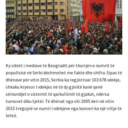
Ky siklet i mediave të Beogradit për tkurrjen e numrit të
popullsisë në Serbi dëshmohet me fakte dhe shifra. Sipas të
dhënave për vitin 2015, Serbia ka regjistruar 103 678 vdekje,
shkaku kryesor i vdekjes në të dy gjinitë kanë qenë
sëmundjet e sistemit të qarkullimit të gjakut, ndërsa
tumoret diku tjetër. Të dhënat nga viti 2005 deri në vitin
2015 tregojnë se numri i vdekjeve nga kanceri ka një rritje të
lehtë.