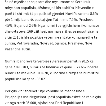
Se në mjediset shqiptare dhe myslimane në Serbi nuk
ndryshon popullsia, dëshmojnë këto shifra. Në vendin e
parë të shtimit të popullsisë gjendet Novi Pazari me 8.6%
për 1 mijë banorë, pastaj vjen Tutini me 7.9%, Presheva
4.5%, Bujanoci 2.6%. Nga numri i përgjithshëm i komunave
dhe qyteteve, 169 gjithsej, norma e rritjes së popullsisë në
vitin 2015 ishte pozitive vetëm në shtatë komuna edhe të
Surçin, Petrovaradin, Novi Sad, Sjenicë, Preshevë, Novi
Pazar dhe Tutin.
Numri i banorëve të Serbisë i vlerësuar për vitin 2015 ka
qenë 7.095.383, numri i të lindurve ka qenë 6522.657 ndërsa
numri i të vdekurve 103.678, ku norma e rritjes së numrit të
popullsisë ka qenë -38.021.
Për çdo vit “zhduket” një komunë në madhësinë e
Prijepoljes ose Negotinot, pasi popullsia është në rënie çdo
vit nga rreth 35.000, njoftoi sot Enti Republikan i