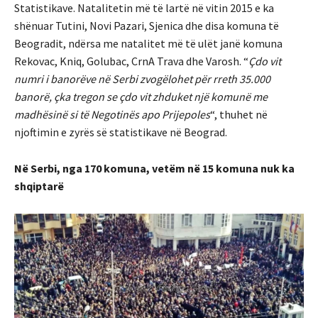
Statistikave. Natalitetin më të lartë në vitin 2015 e ka
shënuar Tutini, Novi Pazari, Sjenica dhe disa komuna të
Beogradit, ndërsa me natalitet më të ulët janë komuna
Rekovac, Kniq, Golubac, CrnA Trava dhe Varosh. “
Çdo vit
numri i banorëve në Serbi zvogëlohet për rreth 35.000
banorë, çka tregon se çdo vit zhduket një komunë me
madhësinë si të Negotinës apo Prijepoles
“, thuhet në
njoftimin e zyrës së statistikave në Beograd.
Në Serbi, nga 170 komuna, vetëm në 15 komuna nuk ka
shqiptarë