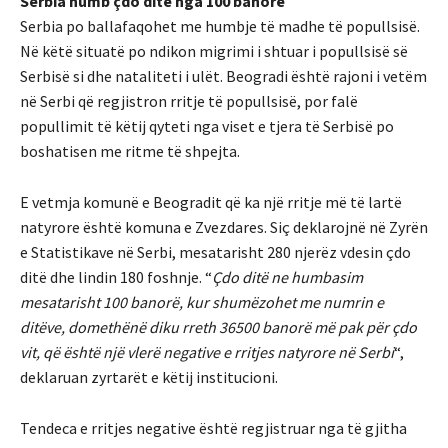
Serbia humb çdo ditë nga 100 banorë
Serbia po ballafaqohet me humbje të madhe të popullsisë.
Në këtë situatë po ndikon migrimi i shtuar i popullsisë së
Serbisë si dhe nataliteti i ulët. Beogradi është rajoni i vetëm
në Serbi që regjistron rritje të popullsisë, por falë
popullimit të këtij qyteti nga viset e tjera të Serbisë po
boshatisen me ritme të shpejta.
E vetmja komunë e Beogradit që ka një rritje më të lartë
natyrore është komuna e Zvezdares. Siç deklarojnë në Zyrën
e Statistikave në Serbi, mesatarisht 280 njerëz vdesin çdo
ditë dhe lindin 180 foshnje. “
Çdo ditë ne humbasim
mesatarisht 100 banorë, kur shumëzohet me numrin e
ditëve, domethënë diku rreth 36500 banorë më pak për çdo
vit, që është një vlerë negative e rritjes natyrore në Serbi
“,
deklaruan zyrtarët e këtij institucioni.
Tendeca e rritjes negative është regjistruar nga të gjitha