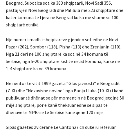
Beograd, Subotica sot ka 383 shqiptarë, Novi Sadi 356,
pastaj vjen Novi Beogradi dhe Palilula me 223 shqiptarë dhe
katër komuna të tjera në Beograd ku ka më shumë se 100
shqiptarë etnikë.
Një numër i madh i shqiptarëve gjenden sot edhe në Novi
Pazar (202), Sombor (118), Pisha (113) dhe Zrenjanin (110).
Nga 21 deri në 100 shqiptarë ka sot në 34 komuna të
Serbisë, nga 5-20 shqiptarë kishte në 53 komuna, kurse në
1-4 shqiptarë ka në 39 komuna.
Në nëntor të vitit 1999 gazeta “Glas javnosti” e Beogradit
(7. XI) dhe “Nezavisne novine” nga Banja Lluka (10. XI) i kanë
publikuar të dhënat se për momentin në Beograd jetojnë 50
mijë shqiptarë, por e kanë theksuar edhe se sipas të
dhënave të MPB-së të Serbisë kanë qenë 120 mijë.
Sipas gazetës zvicerane Le Canton27.ch duke iu referuar