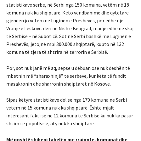
statistikave serbe, në Serbi nga 150 komuna, vetëm në 18
komuna nuk ka shqiptarë. Këto vendbanime dhe qytetare
gjenden jo vetëm ne Luginen e Preshevës, por edhe një
Vranjë e Leskovc. deri ne Nish e Beograd, madje edhe në skaj
të Serbisë – në Suboticë. Sot në Serbi bashkë me Luginën e
Preshevës, jetojnë mbi 300.000 shqiptarë, kupto në 132
komuna të tjera të shtrira në terrorin e Serbisë.
Por, sot nuk janë më aq, sepse u dëbuan ose nuk deshën të
mbetnin më “sharaxhinjë” të serbëve, kur këta të fundit
masakronin dhe sharronin shqiptarët në Kosovë.
Sipas këtyre statistikave del se nga 170 komuna në Serbi
vetëm në 15 komuna nuk ka shqiptarë. Është mjaft
interesant fakti se në 12 komuna të Serbisë ku nuk ka pasur
shtim të popullsisë, aty nuk ka shqiptarë.
Më poshtë shiheni tabelën me rrajonte, komunat dhe