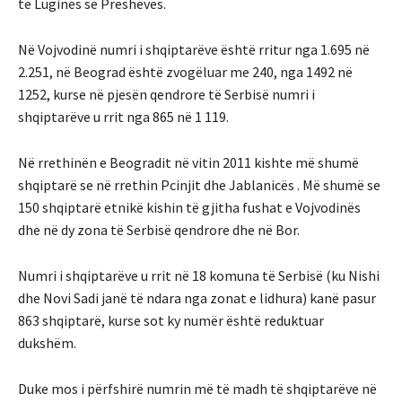
të Luginës së Preshevës.
Në Vojvodinë numri i shqiptarëve është rritur nga 1.695 në
2.251, në Beograd është zvogëluar me 240, nga 1492 në
1252, kurse në pjesën qendrore të Serbisë numri i
shqiptarëve u rrit nga 865 në 1 119.
Në rrethinën e Beogradit në vitin 2011 kishte më shumë
shqiptarë se në rrethin Pcinjit dhe Jablanicës . Më shumë se
150 shqiptarë etnikë kishin të gjitha fushat e Vojvodinës
dhe në dy zona të Serbisë qendrore dhe në Bor.
Numri i shqiptarëve u rrit në 18 komuna të Serbisë (ku Nishi
dhe Novi Sadi janë të ndara nga zonat e lidhura) kanë pasur
863 shqiptarë, kurse sot ky numër është reduktuar
dukshëm.
Duke mos i përfshirë numrin më të madh të shqiptarëve në