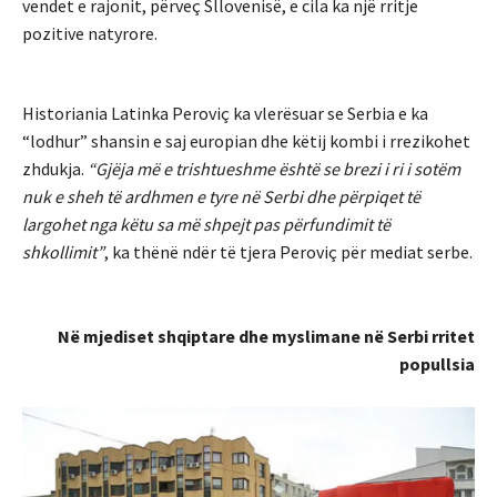
vendet e rajonit, përveç Sllovenisë, e cila ka një rritje
pozitive natyrore.
Historiania Latinka Peroviç ka vlerësuar se Serbia e ka
“lodhur” shansin e saj europian dhe këtij kombi i rrezikohet
zhdukja.
“Gjëja më e trishtueshme është se brezi i ri i sotëm
nuk e sheh të ardhmen e tyre në Serbi dhe përpiqet të
largohet nga këtu sa më shpejt pas përfundimit të
shkollimit”
, ka thënë ndër të tjera Peroviç për mediat serbe.
Në mjediset shqiptare dhe myslimane në Serbi rritet
popullsia