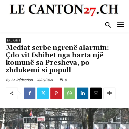
BALKANS
Mediat serbe ngrenë alarmin:
Çdo vit fshihet nga harta një
komunë sa Presheva, po
zhdukemi si popull
28/05/2024
0
By
La Rédaction