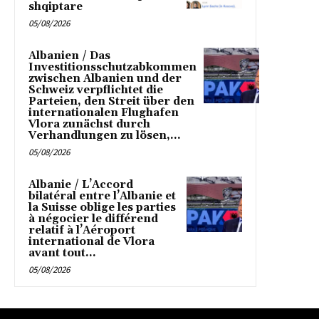
shqiptare
05/08/2026
Albanien / Das
Investitionsschutzabkommen
zwischen Albanien und der
Schweiz verpflichtet die
Parteien, den Streit über den
internationalen Flughafen
Vlora zunächst durch
Verhandlungen zu lösen,...
05/08/2026
Albanie / L’Accord
bilatéral entre l’Albanie et
la Suisse oblige les parties
à négocier le différend
relatif à l’Aéroport
international de Vlora
avant tout...
05/08/2026