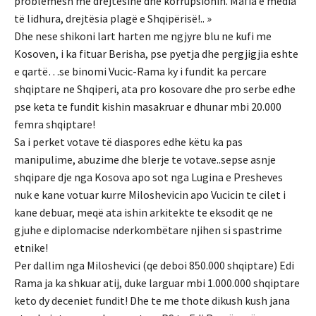
problemesh me drejtësinë dhe korrupsionin. Mafia e media
të lidhura, drejtësia plagë e Shqipërisë!.. »
Dhe nese shikoni lart harten me ngjyre blu ne kufi me
Kosoven, i ka fituar Berisha, pse pyetja dhe pergjigjia eshte
e qartë…se binomi Vucic-Rama ky i fundit ka percare
shqiptare ne Shqiperi, ata pro kosovare dhe pro serbe edhe
pse keta te fundit kishin masakruar e dhunar mbi 20.000
femra shqiptare!
Sa i perket votave të diaspores edhe këtu ka pas
manipulime, abuzime dhe blerje te votave..sepse asnje
shqipare dje nga Kosova apo sot nga Lugina e Presheves
nuk e kane votuar kurre Miloshevicin apo Vucicin te cilet i
kane debuar, meqë ata ishin arkitekte te eksodit qe ne
gjuhe e diplomacise nderkombëtare njihen si spastrime
etnike!
Per dallim nga Miloshevici (qe deboi 850.000 shqiptare) Edi
Rama ja ka shkuar atij, duke larguar mbi 1.000.000 shqiptare
keto dy deceniet fundit! Dhe te me thote dikush kush jana