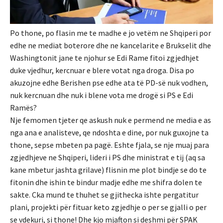
Po thone, po flasin me te madhe e jo vetëm ne Shqiperi por
edhe ne mediat boterore dhe ne kancelarite e Brukselit dhe
Washingtonit jane te njohur se Edi Rame fitoi zgjedhjet
duke vjedhur, kercnuar e blere votat nga droga. Disa po
akuzojne edhe Berishen pse edhe ata të PD-së nuk vodhen,
nuk kercnuan dhe nuk i blene vota me drogë si PS e Edi
Ramës?
Nje femomen tjeter qe askush nuk e permend ne media e as
nga ana e analisteve, qe ndoshta e dine, por nuk guxojne ta
thone, sepse mbeten pa pagë. Eshte fjala, se nje muaj para
zgjedhjeve ne Shqiperi, lideri i PS dhe ministrat e tij (aq sa
kane mbetur jashta grilave) flisnin me plot bindje se do te
fitonin dhe ishin te bindur madje edhe me shifra dolen te
sakte. Cka mund te thuhet se gjithecka ishte pergatitur
plani, projekti për fituar keto zgjedhje o per se gjalli o per
se vdekuri, si thone! Dhe kjo mjafton si deshmi për SPAK