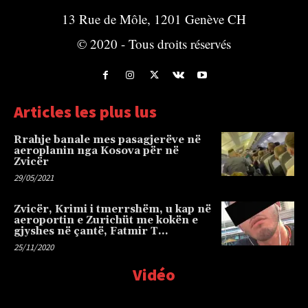
13 Rue de Môle, 1201 Genève CH
© 2020 - Tous droits réservés
Articles les plus lus
Rrahje banale mes pasagjerëve në
aeroplanin nga Kosova për në
Zvicër
29/05/2021
Zvicër, Krimi i tmerrshëm, u kap në
aeroportin e Zurichüt me kokën e
gjyshes në çantë, Fatmir T…
25/11/2020
Vidéo