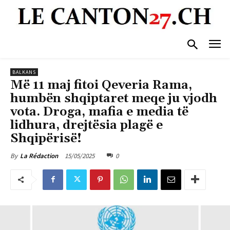
BALKANS
Më 11 maj fitoi Qeveria Rama,
humbën shqiptaret meqe ju vjodh
vota. Droga, mafia e media të
lidhura, drejtësia plagë e
Shqipërisë!
15/05/2025
0
By
La Rédaction