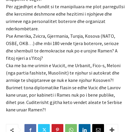
Për zgjedhjet e fundit si te manipiluara me plot parregullsi
dhe kercnime deshmone edhe hezitimi i njohjeve dhe
urimeve nga personalitet boterore dhe organizat
nderkombëtare.
Pse Amerika, Zvicra, Gjermania, Turqia, Kosova (NATO,
OSBE, OKB…) dhe mbi 180 vende tjera boterore, serioze
dhe shembull te demokracise nuk po e urojne Ramen? A
fitoj njeri a s’fitoj?
Cka me ba me urimin e Vucicit, me Urbanit, Fico-s, Meloni
(nga partia fashiste, Musolinit) te njohur si autokrat dhe
armiqe te shqiptareve qe nuk e kane njohur Kosoven?!
Burimet tona diplomatike flasin se edhe Vucic dhe Lavrov
kane uruar, por kabineti i Rames nuk po i bene publike,
dihet pse. Cuditerisht gjitha keto vendet aleate te Serbise
kane uruar Ramen?!