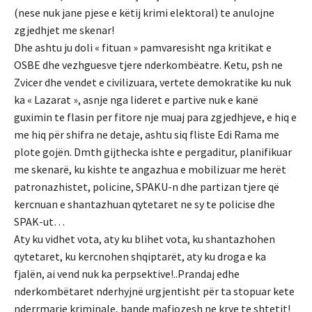
(nese nuk jane pjese e këtij krimi elektoral) te anulojne
zgjedhjet me skenar!
Dhe ashtu ju doli « fituan » pamvaresisht nga kritikat e
OSBE dhe vezhguesve tjere nderkombëatre. Ketu, psh ne
Zvicer dhe vendet e civilizuara, vertete demokratike ku nuk
ka « Lazarat », asnje nga lideret e partive nuk e kanë
guximin te flasin per fitore nje muaj para zgjedhjeve, e hiq e
me hiq për shifra ne detaje, ashtu siq fliste Edi Rama me
plote gojën. Dmth gijthecka ishte e pergaditur, planifikuar
me skenarë, ku kishte te angazhua e mobilizuar me herët
patronazhistet, policine, SPAKU-n dhe partizan tjere që
kercnuan e shantazhuan qytetaret ne sy te policise dhe
SPAK-ut…
Aty ku vidhet vota, aty ku blihet vota, ku shantazhohen
qytetaret, ku kercnohen shqiptarët, aty ku droga e ka
fjalën, ai vend nuk ka perpsektive!..Prandaj edhe
nderkombëtaret nderhyjnë urgjentisht për ta stopuar kete
nderrmarje kriminale, bande mafiozesh ne krye te shtetit!