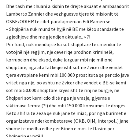
Dhe tash me thuani a kishin te drejte akuzat e ambasadorit
Lamberto Zannier dhe vezhguesve tjere të misionit të
OSBE/ODIHR te cilet paralajmëruan Edi Ramën se
« Shqipëria nuk mund të hyjë në BE me këto standarde të
zgjedhjeve dhe me gjendjen aktuale.. » ?!
Për fund, nuk mendoj se ka sot shqiptare te cmendur te
votojnë një regjim, nje qeveri qe prodhon kriminelë,
korrupcion dhe eksod, duke larguar mbi nje milionë
shqiptare, nga ata fatkeqësisht sot ne Zvicer dhe vendet
tjera evropiane kemi mbi 100.000 prostituta qe per cdo jave
vritet nga një, po ashtu ne Zvicer dhe vendet e BE-së kemi
sot mbi 50.000 shqiptare kryesisht te rinj ne burgje, ne
Shqiperi sot kemi cdo ditë nga nje vrasje, gjysma e
viktimave femra (?!) dhe mbi 150.000 konsumes te drogës…
Keto shifra te zeza qe nuk jane te miat, por nga burimet e
organizatave nderkombetareve (OKB, OIM, Interpol..) jane
shume te mëdha edhe per Kinen e mos te flasim për
Shqiperin e vogël!