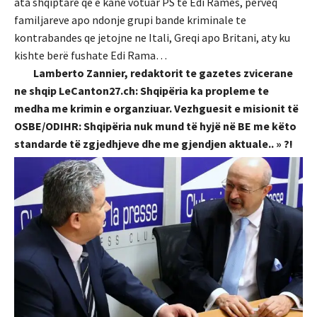
ata shqiptare qe e kane votuar PS te Edi Ramës, përveq
familjareve apo ndonje grupi bande kriminale te
kontrabandes qe jetojne ne Itali, Greqi apo Britani, aty ku
kishte berë fushate Edi Rama…
Lamberto Zannier, redaktorit te gazetes zvicerane
ne shqip LeCanton27.ch: Shqipëria ka propleme te
medha me krimin e organziuar. Vezhguesit e misionit të
OSBE/ODIHR: Shqipëria nuk mund të hyjë në BE me këto
standarde të zgjedhjeve dhe me gjendjen aktuale.. » ?!