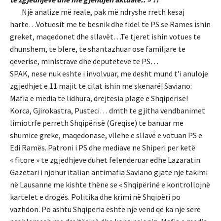
Një analize më reale, pak më ndryshe rreth kesaj
harte…Votuesit me te besnik dhe fidel te PS se Rames ishin
greket, maqedonet dhe sllavët…Te tjeret ishin votues te
dhunshem, te blere, te shantazhuar ose familjare te
qeverise, ministrave dhe deputeteve te PS…
SPAK, nese nuk eshte i involvuar, me desht mund t’i anuloje
zgjedhjet e 11 majit te cilat ishin me skenarë! Saviano:
Mafia e media të lidhura, drejtësia plagë e Shqipërisë!
Korca, Gjirokastra, Pusteci… dmth te gjitha vendbanimet
limiotrfe perreth Shqipërisë (Greqise) te banuar me
shumice greke, maqedonase, vllehe e sllavë e votuan PS e
Edi Ramës..Patroni i PS dhe mediave ne Shiperi per ketë
« fitore » te zgjedhjeve duhet felenderuar edhe Lazaratin.
Gazetari i njohur italian antimafia Saviano gjate nje takimi
në Lausanne me kishte thëne se « Shqipërinë e kontrollojnë
kartelet e drogës. Politika dhe krimi në Shqipëri po
vazhdon. Po ashtu Shqipëria është një vend që ka një serë