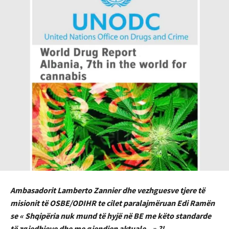
Ambasadorit Lamberto Zannier dhe vezhguesve tjere të
misionit të OSBE/ODIHR te cilet paralajmëruan Edi Ramën
se « Shqipëria nuk mund të hyjë në BE me këto standarde
të zgjedhjeve dhe me gjendjen aktuale.. » ?!