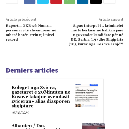
Article précédent
Article suivant
Raporti i OKB-së: Numri i
Sipas Interpol-it, kriminelet
personave të zhvendosur në
më të kërkuar në ballkan janë
mbarë botën arrin një nivel
nga vendet kandidate për në
rekord
BE, Serbia (19) dhe Shqipëria
(10), kurse nga Kosova asnjë?!
Derniers articles
Koleget nga Zvicra,
gazetaret e 20Minuten ne
Kosove takojne «vendasit
zviceran» alias diasporen
shqiptare
05/08/2026
Albanien / Das