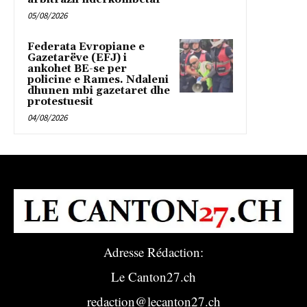
05/08/2026
Federata Evropiane e
Gazetarëve (EFJ) i
ankohet BE-se per
policine e Rames. Ndaleni
dhunen mbi gazetaret dhe
protestuesit
04/08/2026
Adresse Rédaction:
Le Canton27.ch
redaction@lecanton27.ch