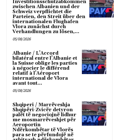
Investitionsschutzabkommen
zwischen Albanien und der
Schweiz verpflichtet die
Parteien, den Streit über den
internationalen Flughafen
Vlora zunächst durch
Verhandlungen zu lösen,...
05/08/2026
Albanie / L’Accord
bilatéral entre l’Albanie et
la Suisse oblige les parties
à négocier le différend
relatif à l’Aéroport
international de Vlora
avant tout...
05/08/2026
Shqiperi / Marrëveshja
Shqipëri-Zvicër detyron
palët të negociojnë lidhur
me mosmarrëveshjet për
Aeroportin
Ndërkombëtar të Vlorës
para se te përfundojë në
arbitrazh ndërkombëtar