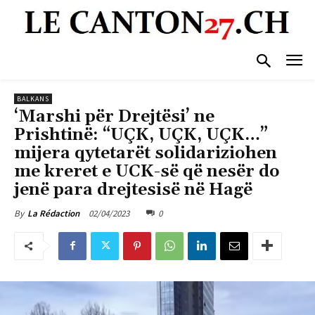
BALKANS
‘Marshi për Drejtësi’ ne
Prishtinë: “UÇK, UÇK, UÇK…”
mijera qytetarët solidariziohen
me kreret e UCK-së që nesër do
jenë para drejtesisë në Hagë
02/04/2023
0
By
La Rédaction