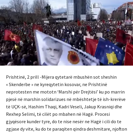
Prishtinë, 2 prill -Mijera qytetarë mbushën sot sheshin
« Skenderbe » ne kyreqytetin kosovar, ne Prishtinë
neprotesten me mototn ‘Marshi për Drejtësi’ ku po marrin
pjesë në marshin solidarizues në mbështetje të ish-krerëve
të UÇK-së, Hashim Thaqi, Kadri Veseli, Jakup Krasniqi dhe
Rexhep Selimi, të cilët po mbahen në Hagë. Procesi
gjyqësore kunder tyre, do te nise nesër ne Hagë i cili do te
zgjase dy vite, ku do te paraqiten qindra deshmitare, njofton