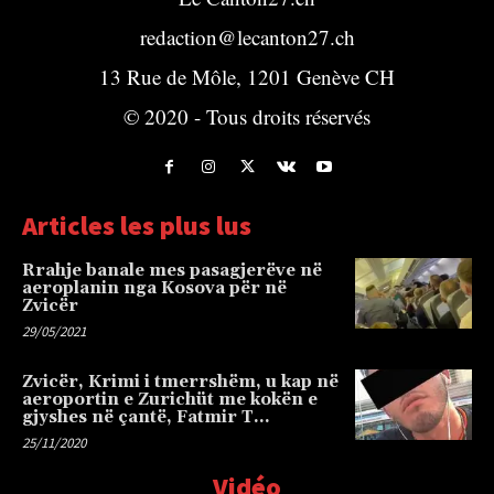
redaction@lecanton27.ch
13 Rue de Môle, 1201 Genève CH
© 2020 - Tous droits réservés
Articles les plus lus
Rrahje banale mes pasagjerëve në
aeroplanin nga Kosova për në
Zvicër
29/05/2021
Zvicër, Krimi i tmerrshëm, u kap në
aeroportin e Zurichüt me kokën e
gjyshes në çantë, Fatmir T…
25/11/2020
Vidéo