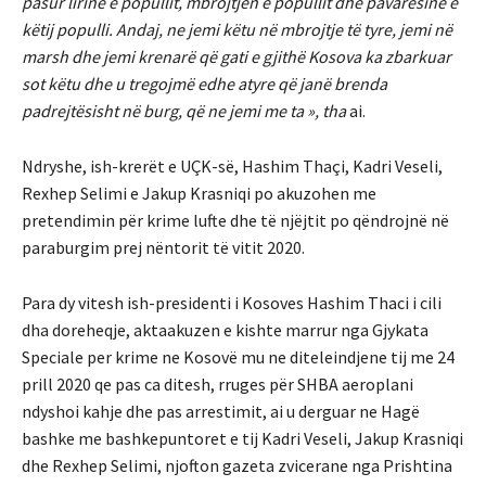
pasur lirinë e popullit, mbrojtjen e popullit dhe pavarësinë e
këtij populli. Andaj, ne jemi këtu në mbrojtje të tyre, jemi në
marsh dhe jemi krenarë që gati e gjithë Kosova ka zbarkuar
sot këtu dhe u tregojmë edhe atyre që janë brenda
padrejtësisht në burg, që ne jemi me ta », tha
ai.
Ndryshe, ish-krerët e UÇK-së, Hashim Thaçi, Kadri Veseli,
Rexhep Selimi e Jakup Krasniqi po akuzohen me
pretendimin për krime lufte dhe të njëjtit po qëndrojnë në
paraburgim prej nëntorit të vitit 2020.
Para dy vitesh ish-presidenti i Kosoves Hashim Thaci i cili
dha doreheqje, aktaakuzen e kishte marrur nga Gjykata
Speciale per krime ne Kosovë mu ne diteleindjene tij me 24
prill 2020 qe pas ca ditesh, rruges për SHBA aeroplani
ndyshoi kahje dhe pas arrestimit, ai u derguar ne Hagë
bashke me bashkepuntoret e tij Kadri Veseli, Jakup Krasniqi
dhe Rexhep Selimi, njofton gazeta zvicerane nga Prishtina