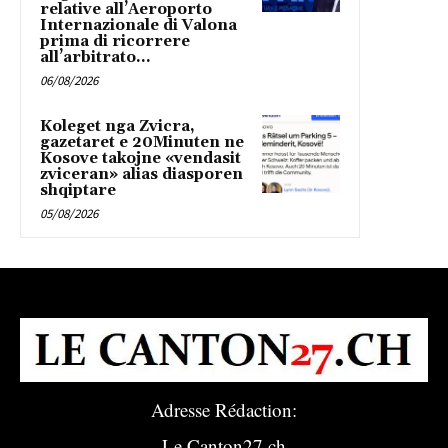
relative all’Aeroporto
Internazionale di Valona
prima di ricorrere
all’arbitrato...
06/08/2026
Koleget nga Zvicra,
gazetaret e 20Minuten ne
Kosove takojne «vendasit
zviceran» alias diasporen
shqiptare
05/08/2026
Adresse Rédaction:
Le Canton27.ch