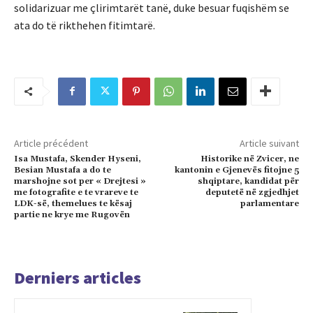
solidarizuar me çlirimtarët tanë, duke besuar fuqishëm se
ata do të rikthehen fitimtarë.
Article précédent
Article suivant
Isa Mustafa, Skender Hyseni,
Historike në Zvicer, ne
Besian Mustafa a do te
kantonin e Gjenevës fitojne 5
marshojne sot per « Drejtesi »
shqiptare, kandidat për
me fotografite e te vrareve te
deputetë në zgjedhjet
LDK-së, themelues te kësaj
parlamentare
partie ne krye me Rugovën
Derniers articles