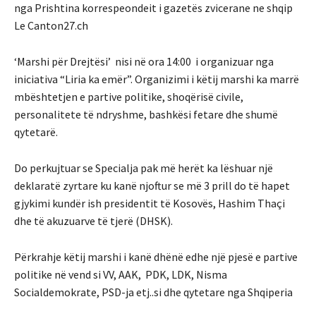
nga Prishtina korrespeondeit i gazetës zvicerane ne shqip
Le Canton27.ch
‘Marshi për Drejtësi’ nisi në ora 14:00 i organizuar nga
iniciativa “Liria ka emër”. Organizimi i këtij marshi ka marrë
mbështetjen e partive politike, shoqërisë civile,
personalitete të ndryshme, bashkësi fetare dhe shumë
qytetarë.
Do perkujtuar se Specialja pak më herët ka lëshuar një
deklaratë zyrtare ku kanë njoftur se më 3 prill do të hapet
gjykimi kundër ish presidentit të Kosovës, Hashim Thaçi
dhe të akuzuarve të tjerë (DHSK).
Përkrahje këtij marshi i kanë dhënë edhe një pjesë e partive
politike në vend si VV, AAK, PDK, LDK, Nisma
Socialdemokrate, PSD-ja etj..si dhe qytetare nga Shqiperia