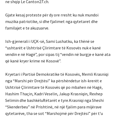
ne shqip Le Canton27.ch.
Gjate kesaj proteste për dy ore rresht ku nuk mundoi
muzika patriotike, si dhe fjalimet nga qytetaret dhe
familajet e te akuzuarve.
Ish-gjenerali i UÇK-së, Sami Lushatku, ka thënë se
“ushtarët e Ushtrisë Çlirimtare të Kosovës nuk e kanë
vendin e në Hagë”, por sipas tij “vendin në burgje e kanë ata
që kanë kryer krime në Kosovë”.
Kryetari i Partisë Demokratike të Kosovës, Memli Krasniqi
nga “Marshi për Drejtësi” ka përshëndetur ish-krerët e
Ushtrisë Çlirimtare të Kosovës që po mbahen në Hagë,
Hashim Thaçin, Kadri Veselin, Jakup Krasniqin, Rexhep
Selimin dhe bashkëluftëtarët e tyre.Krasniqi nga Sheshi
“Skenderbeu” në Prishtinë, në një fjalim para mijërave
qytetarëve, tha se sot “Marshojmë për Drejtësi” për t’u