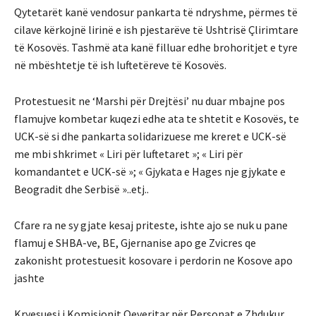
Qytetarët kanë vendosur pankarta të ndryshme, përmes të
cilave kërkojnë lirinë e ish pjestarëve të Ushtrisë Çlirimtare
të Kosovës. Tashmë ata kanë filluar edhe brohoritjet e tyre
në mbështetje të ish luftetëreve të Kosovës.
Protestuesit ne ‘Marshi për Drejtësi’ nu duar mbajne pos
flamujve kombetar kuqezi edhe ata te shtetit e Kosovës, te
UCK-së si dhe pankarta solidarizuese me kreret e UCK-së
me mbi shkrimet « Liri për luftetaret »; « Liri për
komandantet e UCK-së »; « Gjykata e Hages nje gjykate e
Beogradit dhe Serbisë »..etj..
Cfare ra ne sy gjate kesaj priteste, ishte ajo se nuk u pane
flamuj e SHBA-ve, BE, Gjernanise apo ge Zvicres qe
zakonisht protestuesit kosovare i perdorin ne Kosove apo
jashte
Kryesuesi i Komisionit Qeveritar për Personat e Zhdukur,