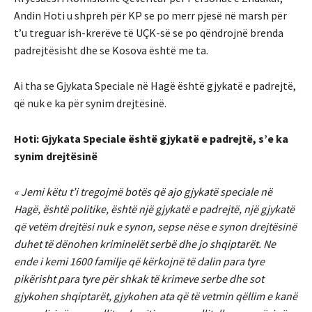
Andin Hoti u shpreh për KP se po merr pjesë në marsh për
t’u treguar ish-krerëve të UÇK-së se po qëndrojnë brenda
padrejtësisht dhe se Kosova është me ta.
Ai tha se Gjykata Speciale në Hagë është gjykatë e padrejtë,
që nuk e ka për synim drejtësinë.
Hoti: Gjykata Speciale është gjykatë e padrejtë, s’e ka
synim drejtësinë
« Jemi këtu t’i tregojmë botës që ajo gjykatë speciale në
Hagë, është politike, është një gjykatë e padrejtë, një gjykatë
që vetëm drejtësi nuk e synon, sepse nëse e synon drejtësinë
duhet të dënohen kriminelët serbë dhe jo shqiptarët. Ne
ende i kemi 1600 familje që kërkojnë të dalin para tyre
pikërisht para tyre për shkak të krimeve serbe dhe sot
gjykohen shqiptarët, gjykohen ata që të vetmin qëllim e kanë