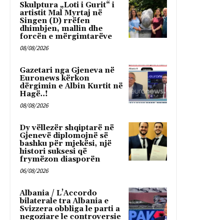
Skulptura „Loti i Gurit“ i
artistit Mal Myrtaj në
Singen (D) rrëfen
dhimbjen, mallin dhe
forcën e mërgimtarëve
08/08/2026
Gazetari nga Gjeneva në
Euronews kërkon
dërgimin e Albin Kurtit në
Hagë..!
08/08/2026
Dy vëllezër shqiptarë në
Gjenevë diplomojnë së
bashku për mjekësi, një
histori suksesi që
frymëzon diasporën
06/08/2026
Albania / L’Accordo
bilaterale tra Albania e
Svizzera obbliga le parti a
negoziare le controversie