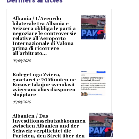
Albania / L’Accordo
bilaterale tra Albania e
Svizzera obbliga le parti a
negoziare le controversie
relative all’Aeroporto
Internazionale di Valona
prima di ricorrere
all’arbitrato...
06/08/2026
Koleget nga Zvicra,
gazetaret e 20Minuten ne
Kosove takojne «vendasit
zviceran» alias diasporen
shqiptare
05/08/2026
Albanien / Das
Investitionsschutzabkommen
zwischen Albanien und der
Schweiz verpflichtet die
Parteien, den Streit über den