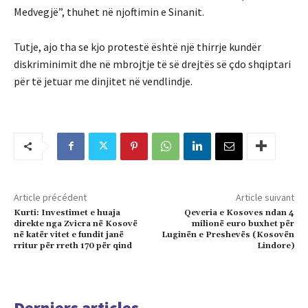
Medvegjë”, thuhet në njoftimin e Sinanit.
Tutje, ajo tha se kjo protestë është një thirrje kundër
diskriminimit dhe në mbrojtje të së drejtës së çdo shqiptari
për të jetuar me dinjitet në vendlindje.
Article précédent
Article suivant
Kurti: Investimet e huaja
Qeveria e Kosoves ndan 4
direkte nga Zvicra në Kosovë
milionë euro buxhet për
në katër vitet e fundit janë
Luginën e Preshevës (Kosovën
rritur për rreth 170 për qind
Lindore)
Derniers articles