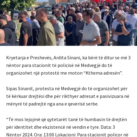
Kryetarja e Preshevës, Ardita Sinani, ka bërë të ditur se më 3
nëntor para stacionit të policisë në Medvegjë do të
organizohet një protestë me moton “Kthema adresën”.
Sipas Sinanit, protesta në Medvegjë do të organizohet për
të kërkuar drejtësi dhe për rikthyer adresat e pasivizuara në
mënyrë të padrejtë nga ana e qeverisë serbe.
“Të mos lejojmë që qytetarët tanë të humbasin të drejtën
për identitet dhe ekzistencë në vendin e tyre. Data: 3
Nëntor 2024. Ora: 13:00 Lokacioni: Para stacionit policor në