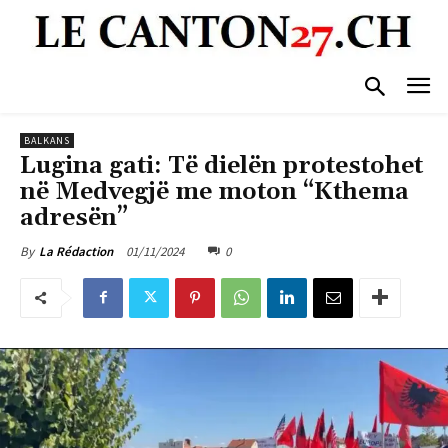
BALKANS
Lugina gati: Të dielën protestohet
në Medvegjë me moton “Kthema
adresën”
01/11/2024
0
By
La Rédaction