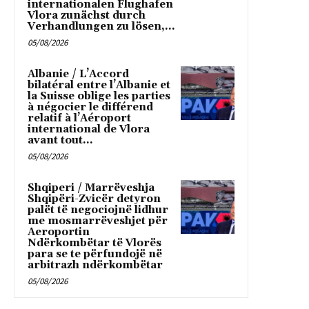
internationalen Flughafen
Vlora zunächst durch
Verhandlungen zu lösen,...
05/08/2026
Albanie / L’Accord
bilatéral entre l’Albanie et
la Suisse oblige les parties
à négocier le différend
relatif à l’Aéroport
international de Vlora
avant tout...
05/08/2026
Shqiperi / Marrëveshja
Shqipëri-Zvicër detyron
palët të negociojnë lidhur
me mosmarrëveshjet për
Aeroportin
Ndërkombëtar të Vlorës
para se te përfundojë në
arbitrazh ndërkombëtar
05/08/2026