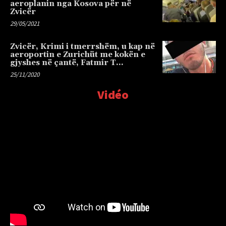
aeroplanin nga Kosova për në
Zvicër
29/05/2021
Zvicër, Krimi i tmerrshëm, u kap në
aeroportin e Zurichüt me kokën e
gjyshes në çantë, Fatmir T…
25/11/2020
Vidéo