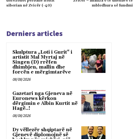
dorëzohet përballë ftoftit
Zvicër – analiza e të dhënave të
siberian në Zvicër (-40)
mbledhura së fundmi
Derniers articles
Skulptura „Loti i Gurit“ i
artistit Mal Myrtaj në
Singen (D) rrëfen
dhimbjen, mallin dhe
forcën e mërgimtarëve
08/08/2026
Gazetari nga Gjeneva në
Euronews kërkon
dërgimin e Albin Kurtit në
Hagë..!
08/08/2026
Dy vëllezër shqiptarë në
Gjenevë diplomojnë së