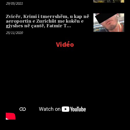
29/05/2021
Zvicër, Krimi i tmerrshëm, u kap në
aeroportin e Zurichüt me kokën e
gjyshes në çantë, Fatmir T…
25/11/2020
Vidéo