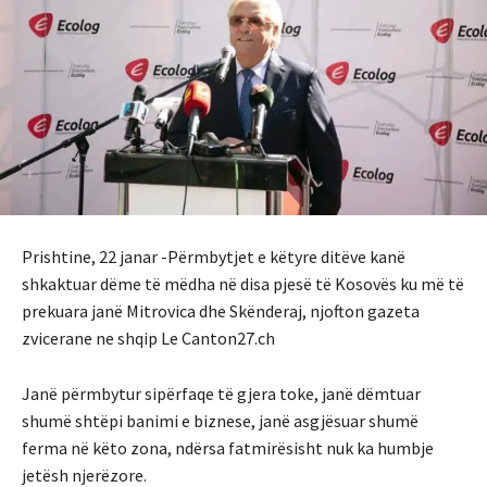
Prishtine, 22 janar -Përmbytjet e këtyre ditëve kanë
shkaktuar dëme të mëdha në disa pjesë të Kosovës ku më të
prekuara janë Mitrovica dhe Skënderaj, njofton gazeta
zvicerane ne shqip Le Canton27.ch
Janë përmbytur sipërfaqe të gjera toke, janë dëmtuar
shumë shtëpi banimi e biznese, janë asgjësuar shumë
ferma në këto zona, ndërsa fatmirësisht nuk ka humbje
jetësh njerëzore.