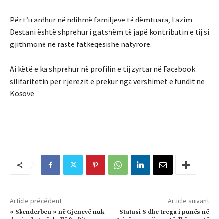
Për t’u ardhur në ndihmë familjeve të dëmtuara, Lazim
Destani është shprehur i gatshëm të japë kontributin e tij si
gjithmonë në raste fatkeqësishë natyrore.
Ai këtë e ka shprehur në profilin e tij zyrtar në Facebook
silifaritetin per njerezit e prekur nga vershimet e fundit ne
Kosove
Article précédent
Article suivant
« Skenderbeu » në Gjenevë nuk
Statusi S dhe tregu i punës në