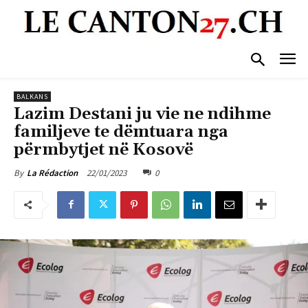
BALKANS
Lazim Destani ju vie ne ndihme
familjeve te dëmtuara nga
përmbytjet në Kosovë
22/01/2023
0
By
La Rédaction