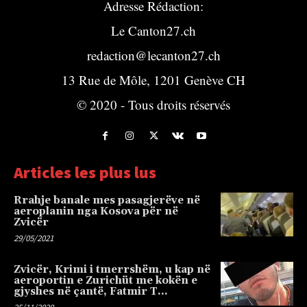
Adresse Rédaction:
Le Canton27.ch
redaction@lecanton27.ch
13 Rue de Môle, 1201 Genève CH
© 2020 - Tous droits réservés
Articles les plus lus
Rrahje banale mes pasagjerëve në
aeroplanin nga Kosova për në
Zvicër
29/05/2021
Zvicër, Krimi i tmerrshëm, u kap në
aeroportin e Zurichüt me kokën e
gjyshes në çantë, Fatmir T…