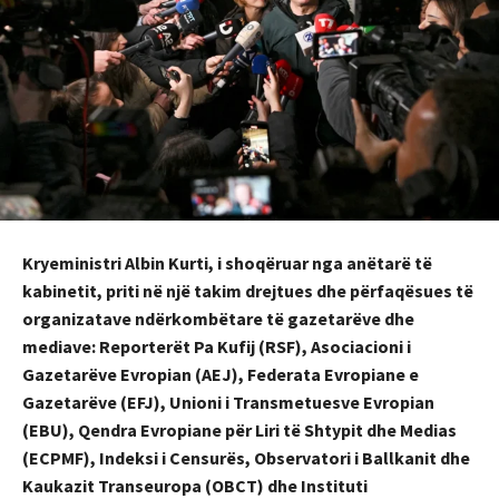
Kryeministri Albin Kurti, i shoqëruar nga anëtarë të
kabinetit, priti në një takim drejtues dhe përfaqësues të
organizatave ndërkombëtare të gazetarëve dhe
mediave: Reporterët Pa Kufij (RSF), Asociacioni i
Gazetarëve Evropian (AEJ), Federata Evropiane e
Gazetarëve (EFJ), Unioni i Transmetuesve Evropian
(EBU), Qendra Evropiane për Liri të Shtypit dhe Medias
(ECPMF), Indeksi i Censurës, Observatori i Ballkanit dhe
Kaukazit Transeuropa (OBCT) dhe Instituti