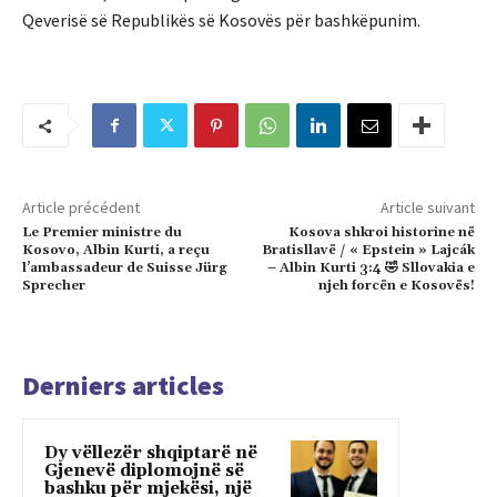
Qeverisë së Republikës së Kosovës për bashkëpunim.
Article précédent
Article suivant
Le Premier ministre du
Kosova shkroi historine në
Kosovo, Albin Kurti, a reçu
Bratisllavë / « Epstein » Lajcák
l’ambassadeur de Suisse Jürg
– Albin Kurti 3:4 🤣 Sllovakia e
Sprecher
njeh forcën e Kosovës!
Derniers articles
Dy vëllezër shqiptarë në
Gjenevë diplomojnë së
bashku për mjekësi, një