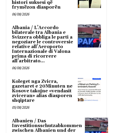
histori suksesi që
frymëzon diasporën
06/08/2026
Albania / L’Accordo
bilaterale tra Albania e
Svizzera obbliga le parti a
negoziare le controversie
relative all’Aeroporto
Internazionale di Valona
prima di ricorrere
all’arbitrato...
06/08/2026
Koleget nga Zvicra,
gazetaret e 20Minuten ne
Kosove takojne «vendasit
zviceran» alias diasporen
shqiptare
05/08/2026
Albanien / Das
Investitionsschutzabkommen
zwischen Albanien und der