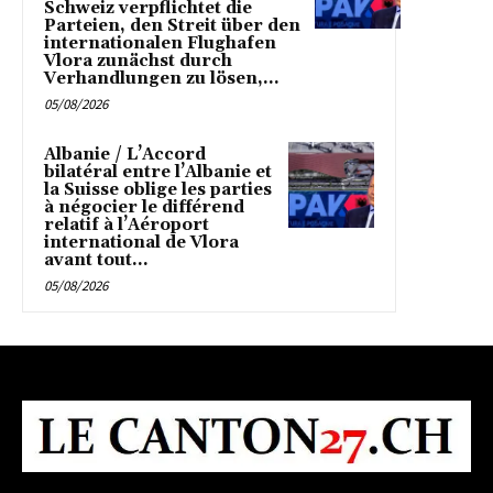
Schweiz verpflichtet die
Parteien, den Streit über den
internationalen Flughafen
Vlora zunächst durch
Verhandlungen zu lösen,...
05/08/2026
Albanie / L’Accord
bilatéral entre l’Albanie et
la Suisse oblige les parties
à négocier le différend
relatif à l’Aéroport
international de Vlora
avant tout...
05/08/2026