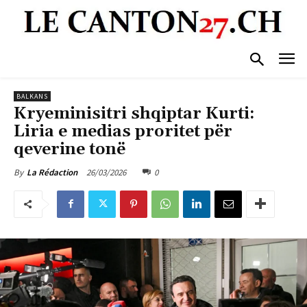
BALKANS
Kryeminisitri shqiptar Kurti:
Liria e medias proritet për
qeverine tonë
26/03/2026
0
By
La Rédaction