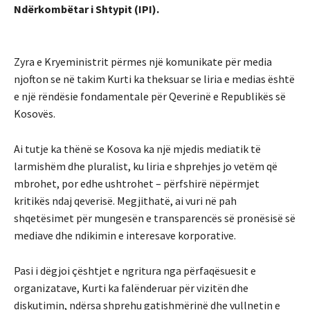
Ndërkombëtar i Shtypit (IPI).
Zyra e Kryeministrit përmes një komunikate për media
njofton se në takim Kurti ka theksuar se liria e medias është
e një rëndësie fondamentale për Qeverinë e Republikës së
Kosovës.
Ai tutje ka thënë se Kosova ka një mjedis mediatik të
larmishëm dhe pluralist, ku liria e shprehjes jo vetëm që
mbrohet, por edhe ushtrohet – përfshirë nëpërmjet
kritikës ndaj qeverisë. Megjithatë, ai vuri në pah
shqetësimet për mungesën e transparencës së pronësisë së
mediave dhe ndikimin e interesave korporative.
Pasi i dëgjoi çështjet e ngritura nga përfaqësuesit e
organizatave, Kurti ka falënderuar për vizitën dhe
diskutimin, ndërsa shprehu gatishmërinë dhe vullnetin e