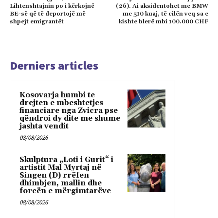
Lihtenshtajnin po i kërkojnë
(26). Ai aksidentohet me BMW
BE-së që të deportojë më
me 510 kuaj, të cilën veq sa e
shpejt emigrantët
kishte blerë mbi 100.000 CHF
Derniers articles
Kosovarja humbi te
drejten e mbeshtetjes
financiare nga Zvicra pse
qëndroi dy dite me shume
jashta vendit
08/08/2026
Skulptura „Loti i Gurit“ i
artistit Mal Myrtaj në
Singen (D) rrëfen
dhimbjen, mallin dhe
forcën e mërgimtarëve
08/08/2026