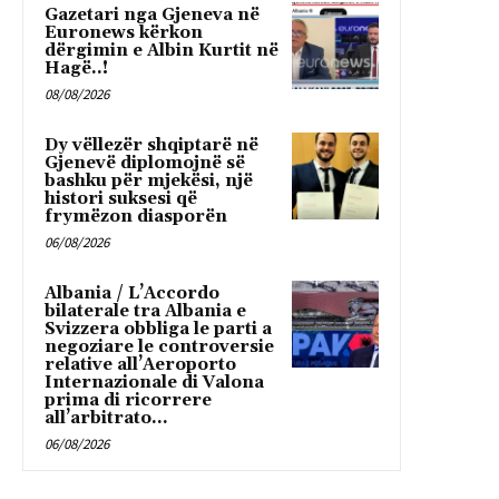
Gazetari nga Gjeneva në
Euronews kërkon
dërgimin e Albin Kurtit në
Hagë..!
08/08/2026
Dy vëllezër shqiptarë në
Gjenevë diplomojnë së
bashku për mjekësi, një
histori suksesi që
frymëzon diasporën
06/08/2026
Albania / L’Accordo
bilaterale tra Albania e
Svizzera obbliga le parti a
negoziare le controversie
relative all’Aeroporto
Internazionale di Valona
prima di ricorrere
all’arbitrato...
06/08/2026