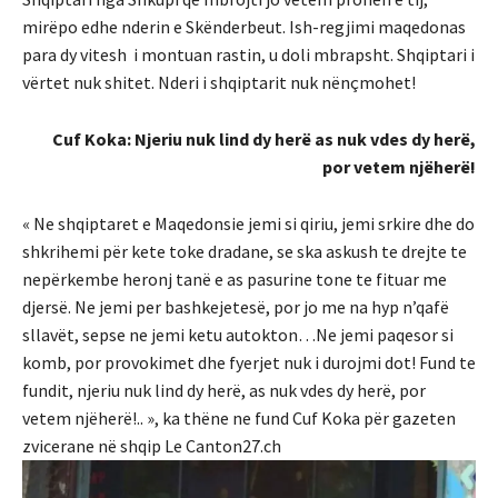
mirëpo edhe nderin e Skënderbeut. Ish-regjimi maqedonas
para dy vitesh i montuan rastin, u doli mbrapsht. Shqiptari i
vërtet nuk shitet. Nderi i shqiptarit nuk nënçmohet!
Cuf Koka: Njeriu nuk lind dy herë as nuk vdes dy herë,
por vetem njëherë!
« Ne shqiptaret e Maqedonsie jemi si qiriu, jemi srkire dhe do
shkrihemi për kete toke dradane, se ska askush te drejte te
nepërkembe heronj tanë e as pasurine tone te fituar me
djersë. Ne jemi per bashkejetesë, por jo me na hyp n’qafë
sllavët, sepse ne jemi ketu autokton…Ne jemi paqesor si
komb, por provokimet dhe fyerjet nuk i durojmi dot! Fund te
fundit, njeriu nuk lind dy herë, as nuk vdes dy herë, por
vetem njëherë!.. », ka thëne ne fund Cuf Koka për gazeten
zvicerane në shqip Le Canton27.ch