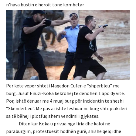
n’hava bustin e heroit tone kombëtar
Per kete veper shteti Maqedon Cufen e “shperbleu” me
burg. Jusuf Enuzi-Koka kekrohej te denohen 1 apo dy vite.
Por, ishtë dënuar me 4 muaj burg për incidentin te sheshi
“Skënderbeu”. Me pas ai ishte lëshuar në burg shtëpiak deri
sa të bëhej i plotfuqishëm vendimi i gjykates.
Ditën kur Koka u privua nga liria dhe kaloi në
paraburgim, protestuesit hodhën gurë, shishe qelqi dhe