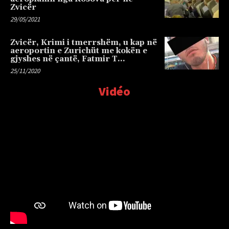
Zvicër
29/05/2021
Zvicër, Krimi i tmerrshëm, u kap në
aeroportin e Zurichüt me kokën e
gjyshes në çantë, Fatmir T…
25/11/2020
Vidéo