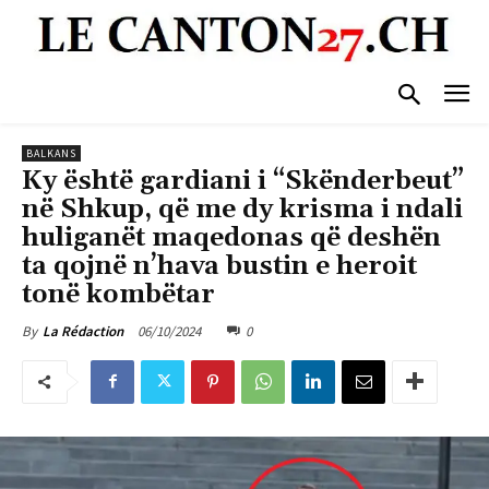
BALKANS
Ky është gardiani i “Skënderbeut”
në Shkup, që me dy krisma i ndali
huliganët maqedonas që deshën
ta qojnë n’hava bustin e heroit
tonë kombëtar
06/10/2024
0
By
La Rédaction