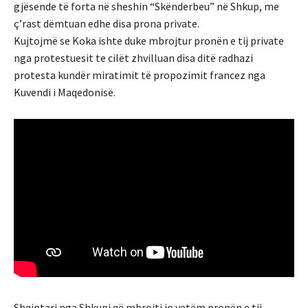
gjësende të forta në sheshin “Skënderbeu” në Shkup, me
ç’rast dëmtuan edhe disa prona private.
Kujtojmë se Koka ishte duke mbrojtur pronën e tij private
nga protestuesit te cilët zhvilluan disa ditë radhazi
protesta kundër miratimit të propozimit francez nga
Kuvendi i Maqedonisë.
Shqiptari nga Shkupi që mbrojti jo vetëm pronën e tij,