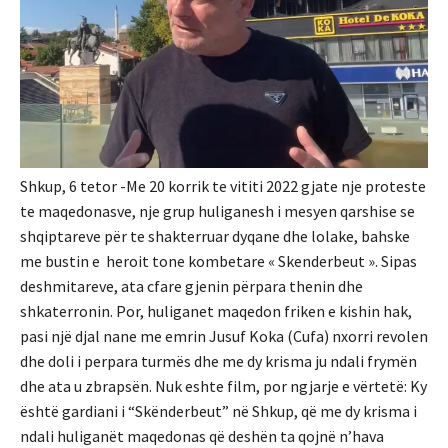
Shkup, 6 tetor -Me 20 korrik te vititi 2022 gjate nje proteste
te maqedonasve, nje grup huliganesh i mesyen qarshise se
shqiptareve për te shakterruar dyqane dhe lolake, bahske
me bustin e heroit tone kombetare « Skenderbeut ». Sipas
deshmitareve, ata cfare gjenin përpara thenin dhe
shkaterronin. Por, huliganet maqedon friken e kishin hak,
pasi një djal nane me emrin Jusuf Koka (Cufa) nxorri revolen
dhe doli i perpara turmës dhe me dy krisma ju ndali frymën
dhe ata u zbrapsën. Nuk eshte film, por ngjarje e vërtetë: Ky
është gardiani i “Skënderbeut” në Shkup, që me dy krisma i
ndali huliganët maqedonas që deshën ta qojnë n’hava