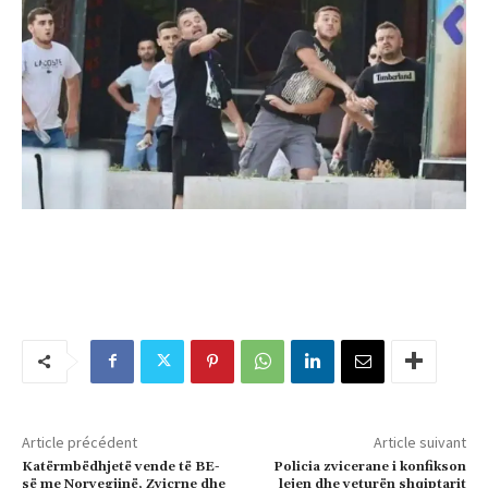
Article précédent
Article suivant
Katërmbëdhjetë vende të BE-
Policia zvicerane i konfikson
së me Norvegjinë, Zvicrne dhe
lejen dhe veturën shqiptarit