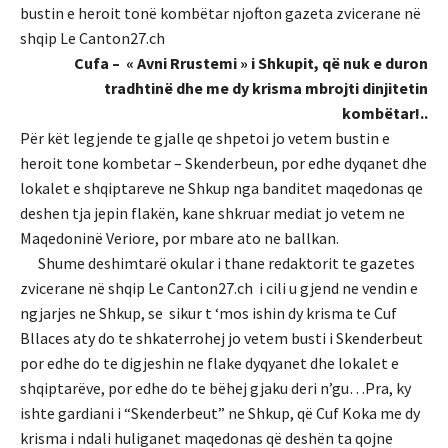
bustin e heroit tonë kombëtar njofton gazeta zvicerane në
shqip Le Canton27.ch
Cufa – « Avni Rrustemi » i Shkupit, që nuk e duron
tradhtinë dhe me dy krisma mbrojti dinjitetin
kombëtar!..
Për kët legjende te gjalle qe shpetoi jo vetem bustin e
heroit tone kombetar – Skenderbeun, por edhe dyqanet dhe
lokalet e shqiptareve ne Shkup nga banditet maqedonas qe
deshen tja jepin flakën, kane shkruar mediat jo vetem ne
Maqedoninë Veriore, por mbare ato ne ballkan.
Shume deshimtarë okular i thane redaktorit te gazetes
zvicerane në shqip Le Canton27.ch i cili u gjend ne vendin e
ngjarjes ne Shkup, se sikur t ‘mos ishin dy krisma te Cuf
Bllaces aty do te shkaterrohej jo vetem busti i Skenderbeut
por edhe do te digjeshin ne flake dyqyanet dhe lokalet e
shqiptarëve, por edhe do te bëhej gjaku deri n’gu…Pra, ky
ishte gardiani i “Skenderbeut” ne Shkup, që Cuf Koka me dy
krisma i ndali huliganet maqedonas që deshën ta qojne