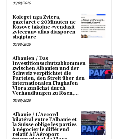
06/08/2026
Koleget nga Zvicra,
gazetaret e 20Minuten ne
Kosove takojne «vendasit
zviceran» alias diasporen
shqiptare
05/08/2026
Albanien / Das
Investitionsschutzabkommen
zwischen Albanien und der
Schweiz verpflichtet die
Parteien, den Streit über den
internationalen Flughafen
Vlora zunächst durch
Verhandlungen zu lösen,...
05/08/2026
Albanie / L’Accord
bilatéral entre l’Albanie et
la Suisse oblige les parties
à négocier le différend
relatif à l’Aéroport