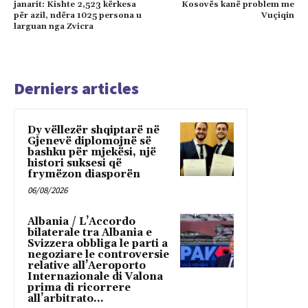
janarit: Kishte 2,523 kërkesa
Kosovës kanë problem me
për azil, ndëra 1025 persona u
Vuçiqin
larguan nga Zvicra
Derniers articles
Dy vëllezër shqiptarë në
Gjenevë diplomojnë së
bashku për mjekësi, një
histori suksesi që
frymëzon diasporën
06/08/2026
Albania / L’Accordo
bilaterale tra Albania e
Svizzera obbliga le parti a
negoziare le controversie
relative all’Aeroporto
Internazionale di Valona
prima di ricorrere
all’arbitrato...