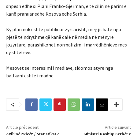
shpesh edhe si Plani Franko-Gjerman, e të cilin në parim e
kanë pranuar edhe Kosova edhe Serbia.
Ky plan nuk është publikuar zyrtarisht, megjithatë nga
pjesë të ndryshme që kanë dalë në media në mënyrë
jozyrtare, parashikohet normalizimi i marrëdhënieve mes
dy shteteve.
Mesovet se interesimi i mediave, sidomos atyre nga
ballkani eshte i madhe
Article précédent
Article suivant
Azili në Zvicër / Statistikat e
Ministri Rashiq: Serbët e