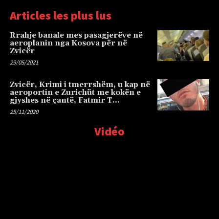
Articles les plus lus
Rrahje banale mes pasagjerëve në
aeroplanin nga Kosova për në
Zvicër
29/05/2021
Zvicër, Krimi i tmerrshëm, u kap në
aeroportin e Zurichüt me kokën e
gjyshes në çantë, Fatmir T…
25/11/2020
Vidéo