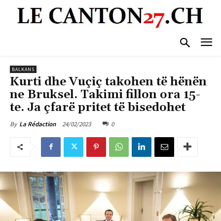
BALKANS
Kurti dhe Vuçiç takohen të hënën
ne Bruksel. Takimi fillon ora 15-
te. Ja çfarë pritet të bisedohet
24/02/2023
0
By
La Rédaction