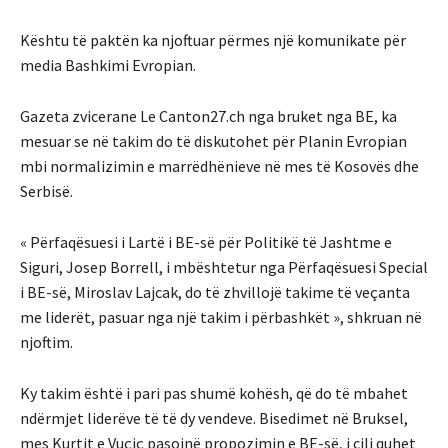
Kështu të paktën ka njoftuar përmes një komunikate për
media Bashkimi Evropian.
Gazeta zvicerane Le Canton27.ch nga bruket nga BE, ka
mesuar se nё takim do të diskutohet pёr Planin Evropian
mbi normalizimin e marrёdhёnieve nё mes tё Kosovёs dhe
Serbisё.
« Përfaqësuesi i Lartë i BE-së për Politikë të Jashtme e
Siguri, Josep Borrell, i mbështetur nga Përfaqësuesi Special
i BE-së, Miroslav Lajcak, do të zhvillojë takime të veçanta
me liderët, pasuar nga një takim i përbashkët », shkruan nё
njoftim.
Ky takim është i pari pas shumë kohësh, që do të mbahet
ndërmjet liderëve të të dy vendeve. Bisedimet në Bruksel,
mes Kurtit e Vuçiç pasojnë propozimin e BE-së, i cili quhet