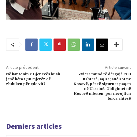
Article précédent
Article suivant
Në kantonin e Gjenevës kush
Zvicra mund të dërgojë 200
janë këta 1700 njerëz që
ushtarë, aq sa janë sot ne
zhduken për çdo vit?
Kosovë, për të siguruar paqen
në Ukrainë. Obligimet në
Kosovë mbeten, por nevojiten
forca shtesë
Derniers articles