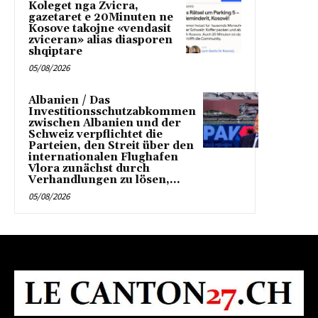
Koleget nga Zvicra,
gazetaret e 20Minuten ne
Kosove takojne «vendasit
zviceran» alias diasporen
shqiptare
05/08/2026
Albanien / Das
Investitionsschutzabkommen
zwischen Albanien und der
Schweiz verpflichtet die
Parteien, den Streit über den
internationalen Flughafen
Vlora zunächst durch
Verhandlungen zu lösen,...
05/08/2026