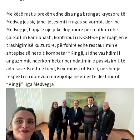
Me këtë rast u prekën edhe disa nga brengat kryesore të
Medvegjës siç janë: jetësimi i rrugës së kombit deri në
Medvegjë, hapja e një pike doganore për mallëra dhe
çarkullim kamionash, kontributi i KKSH-së për ruajtjen e
trashigimisë kulturore, përfshirë edhe restaurimin e
shtëpisë së heroit kombëtar “Kingji, si dhe vazhdimi i
angazhimit ndërkombëtar për ndalimin e pasivizimit të
adresave. Krejt në fund, Kryeministrit Kurti, në shenjë
respekti i’u dorëzua mirënjohja në emër të dëshmorit
“Kingji” nga Medvegja.