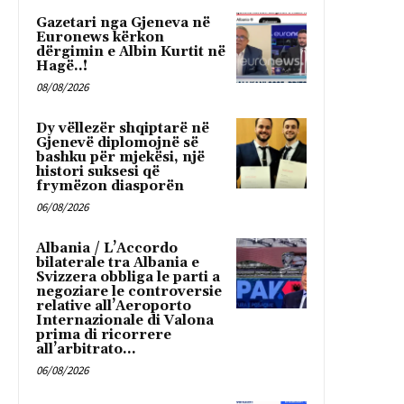
Gazetari nga Gjeneva në
Euronews kërkon
dërgimin e Albin Kurtit në
Hagë..!
08/08/2026
Dy vëllezër shqiptarë në
Gjenevë diplomojnë së
bashku për mjekësi, një
histori suksesi që
frymëzon diasporën
06/08/2026
Albania / L’Accordo
bilaterale tra Albania e
Svizzera obbliga le parti a
negoziare le controversie
relative all’Aeroporto
Internazionale di Valona
prima di ricorrere
all’arbitrato...
06/08/2026