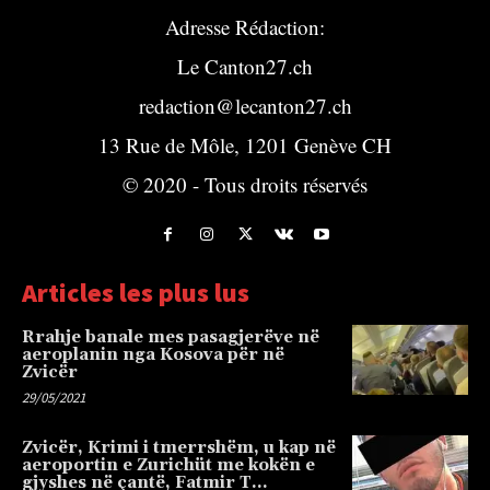
Adresse Rédaction:
Le Canton27.ch
redaction@lecanton27.ch
13 Rue de Môle, 1201 Genève CH
© 2020 - Tous droits réservés
Articles les plus lus
Rrahje banale mes pasagjerëve në
aeroplanin nga Kosova për në
Zvicër
29/05/2021
Zvicër, Krimi i tmerrshëm, u kap në
aeroportin e Zurichüt me kokën e
gjyshes në çantë, Fatmir T…