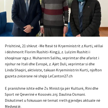
Prishtinë, 21 shkrut -Me ftesë të Kryeministrit z.Kurti, vëllai
i dëshmorit Florim Rushiti-Kingji, z. Lulzim Rushiti i
shoqëruar nga z. Muharrem Salihu, veprimtar dhe afarist i
njohur ne Itali dhe Evropë, z. Ajet Duli, veprimtar si dhe
Linda Shaqiri, aktiviste, takuan Kryeministrin Kurti, njofton
gazeta zvicerane në shqip LeCanton27.ch
E pranishme ishte edhe Zv. Ministrja për Kulturë, Rini dhe
Sport në Qeverinë e Kosovës znj. Daulina Osmani.
Diskutimet u fokusuan në temat rreth gjendjes aktuale në
Medvegjë.