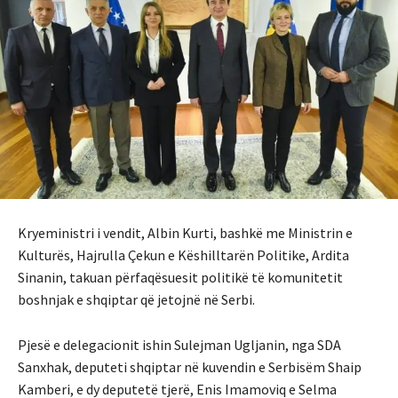
Kryeministri i vendit, Albin Kurti, bashkë me Ministrin e
Kulturës, Hajrulla Çekun e Këshilltarën Politike, Ardita
Sinanin, takuan përfaqësuesit politikë të komunitetit
boshnjak e shqiptar që jetojnë në Serbi.
Pjesë e delegacionit ishin Sulejman Ugljanin, nga SDA
Sanxhak, deputeti shqiptar në kuvendin e Serbisëm Shaip
Kamberi, e dy deputetë tjerë, Enis Imamoviq e Selma