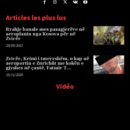
Articles les plus lus
Rrahje banale mes pasagjerëve në
aeroplanin nga Kosova për në
Zvicër
29/05/2021
Zvicër, Krimi i tmerrshëm, u kap në
aeroportin e Zurichüt me kokën e
gjyshes në çantë, Fatmir T…
25/11/2020
Vidéo