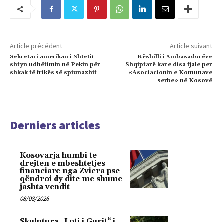
Article précédent
Article suivant
Sekretari amerikan i Shtetit
Këshilli i Ambasadorëve
shtyn udhëtimin në Pekin për
Shqiptarë kane disa fjale per
shkak të frikës së spiunazhit
«Asociacionin e Komunave
serbe» në Kosovë
Derniers articles
Kosovarja humbi te
drejten e mbeshtetjes
financiare nga Zvicra pse
qëndroi dy dite me shume
jashta vendit
08/08/2026
Skulptura „Loti i Gurit“ i