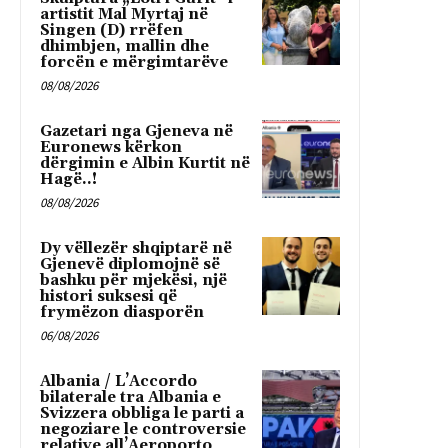
artistit Mal Myrtaj në
Singen (D) rrëfen
dhimbjen, mallin dhe
forcën e mërgimtarëve
08/08/2026
Gazetari nga Gjeneva në
Euronews kërkon
dërgimin e Albin Kurtit në
Hagë..!
08/08/2026
Dy vëllezër shqiptarë në
Gjenevë diplomojnë së
bashku për mjekësi, një
histori suksesi që
frymëzon diasporën
06/08/2026
Albania / L’Accordo
bilaterale tra Albania e
Svizzera obbliga le parti a
negoziare le controversie
relative all’Aeroporto