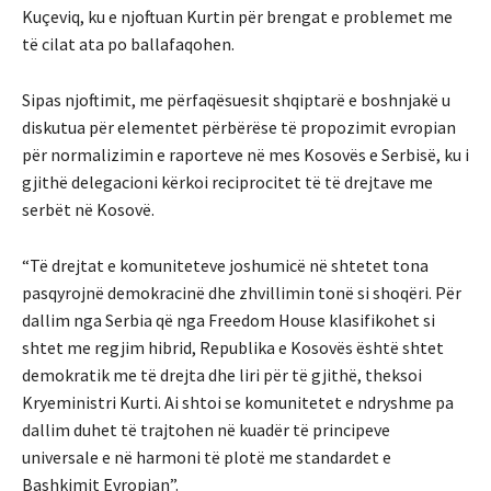
Kuçeviq, ku e njoftuan Kurtin për brengat e problemet me
të cilat ata po ballafaqohen.
Sipas njoftimit, me përfaqësuesit shqiptarë e boshnjakë u
diskutua për elementet përbërëse të propozimit evropian
për normalizimin e raporteve në mes Kosovës e Serbisë, ku i
gjithë delegacioni kërkoi reciprocitet të të drejtave me
serbët në Kosovë.
“Të drejtat e komuniteteve joshumicë në shtetet tona
pasqyrojnë demokracinë dhe zhvillimin tonë si shoqëri. Për
dallim nga Serbia që nga Freedom House klasifikohet si
shtet me regjim hibrid, Republika e Kosovës është shtet
demokratik me të drejta dhe liri për të gjithë, theksoi
Kryeministri Kurti. Ai shtoi se komunitetet e ndryshme pa
dallim duhet të trajtohen në kuadër të principeve
universale e në harmoni të plotë me standardet e
Bashkimit Evropian”.