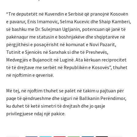
“Tre deputetët në Kuvendin e Serbisë që pranojnë Kosovën
e pavarur, Enis Imamovic, Selma Kucevic dhe Shaip Kamberi,
së bashku me Dr. Sulejman Ugljanin, potencuan që janë të
pakënaqur me statusin e boshnjakëve dhe shqiptarëve në
përgjithësi e posaçërisht në komunat e Novi Pazarit,
Tutinit e Sjenicës në Sanxhak si dhe të Preshevës,
Medvegjës e Bujanocit në Luginë. Ata kërkuan reciprocitet
të të drejtave me serbët në Republikën e Kosovës”, thuhet
në njoftimin e qeverisë.
Më tej, në njoftim thuhet se palët në takim u pajtuan për
paqe të qëndrueshme dhe siguri në Ballkanin Perëndimor,
ku duhet të ketë simetri të drejtash dhe jo qasje
privilegjuese ndaj një pakice.