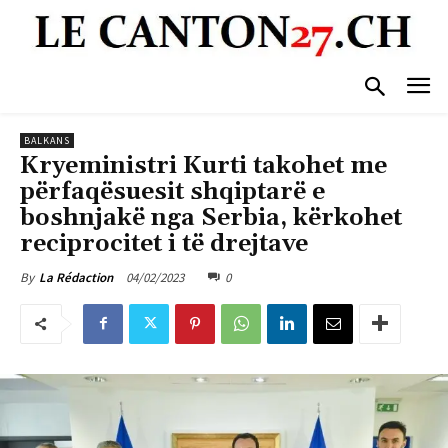
BALKANS
Kryeministri Kurti takohet me
përfaqësuesit shqiptarë e
boshnjakë nga Serbia, kërkohet
reciprocitet i të drejtave
04/02/2023
0
By
La Rédaction