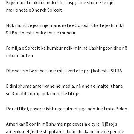
Kryeministri aktual nuk është asgjë më shumë se një
marionetë e Xhorxh Sorosit.
Nuk mund të jesh një marionetë e Sorosit dhe të jesh mik i
SHBA, thjesht nuk është e mundur.
Familja e Sorosit ka humbur ndikimin në Uashington dhe në
mbarë botën.
Dhe vetëm Berisha si një mik i vërtetë prej kohësh i SHBA.
E dini shumë amerikanë në media, në anën e majtë, thanë
se Donald Trump nuk mund të fitojë.
Por ai fitoi, pavarësisht nga sulmet nga administrata Biden.
Amerikanë donin më shumë nga qeveria e tyre. Njësoj si
amerikanët, edhe shqiptarët duan dhe kanë nevojë për më