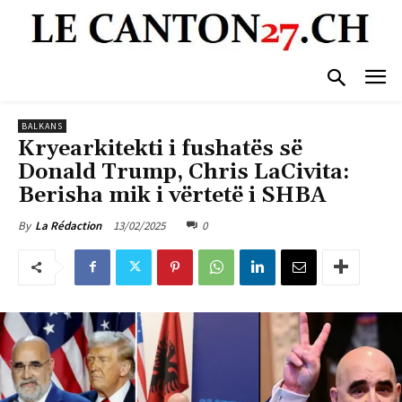
BALKANS
Kryearkitekti i fushatës së
Donald Trump, Chris LaCivita:
Berisha mik i vërtetë i SHBA
13/02/2025
0
By
La Rédaction