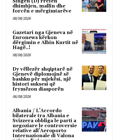
Singen (D) rrëfen
dhimbjen, mallin dhe
forcën e mërgimtarëve
08/08/2026
Gazetari nga Gjeneva në
Euronews kërkon
dërgimin e Albin Kurtit në
Hagë..!
08/08/2026
Dy vëllezër shqiptarë në
Gjenevë diplomojnë së
bashku për mjekësi, një
histori suksesi që
frymëzon diasporën
06/08/2026
Albania / L’Accordo
bilaterale tra Albania e
Svizzera obbliga le parti a
negoziare le controversie
relative all’Aeroporto
Internazionale di Valona