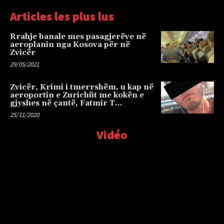
Articles les plus lus
Rrahje banale mes pasagjerëve në
aeroplanin nga Kosova për në
Zvicër
29/05/2021
Zvicër, Krimi i tmerrshëm, u kap në
aeroportin e Zurichüt me kokën e
gjyshes në çantë, Fatmir T…
25/11/2020
Vidéo