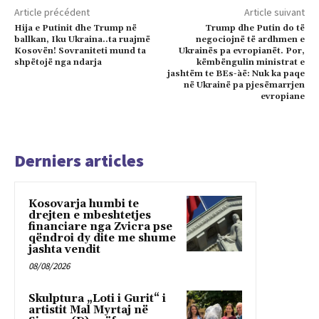
Article précédent
Article suivant
Hija e Putinit dhe Trump në
Trump dhe Putin do të
ballkan, Iku Ukraina..ta ruajmë
negociojnë të ardhmen e
Kosovën! Sovraniteti mund ta
Ukrainës pa evropianët. Por,
shpëtojë nga ndarja
këmbëngulin ministrat e
jashtëm te BEs-àë: Nuk ka paqe
në Ukrainë pa pjesëmarrjen
evropiane
Derniers articles
Kosovarja humbi te
drejten e mbeshtetjes
financiare nga Zvicra pse
qëndroi dy dite me shume
jashta vendit
08/08/2026
Skulptura „Loti i Gurit“ i
artistit Mal Myrtaj në