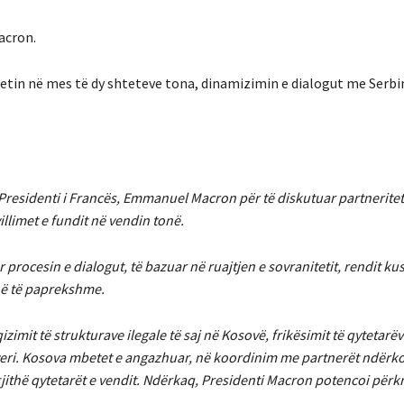
acron.
etin në mes të dy shteteve tona, dinamizimin e dialogut me Serbin
 Presidenti i Francës, Emmanuel Macron për të diskutuar partneritet
llimet e fundit në vendin tonë.
procesin e dialogut, të bazuar në ruajtjen e sovranitetit, rendit ku
janë të paprekshme.
imit të strukturave ilegale të saj në Kosovë, frikësimit të qytetarë
ë veri. Kosova mbetet e angazhuar, në koordinim me partnerët ndërk
 gjithë qytetarët e vendit. Ndërkaq, Presidenti Macron potencoi përkr