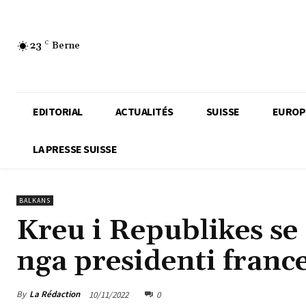
23
C
Berne
EDITORIAL
ACTUALITÉS
SUISSE
EUROP
LA PRESSE SUISSE
BALKANS
Kreu i Republikes se
nga presidenti fran
By
La Rédaction
10/11/2022
0