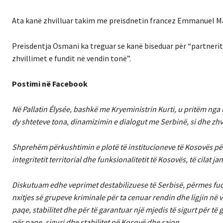
Ata kanë zhvilluar takim me preisdnetin francez Emmanuel M
Preisdentja Osmani ka treguar se kanë biseduar për “partnerit
zhvillimet e fundit në vendin tonë”.
Postimi në Facebook
Në Pallatin Élysée, bashkë me Kryeministrin Kurti, u pritëm nga
dy shteteve tona, dinamizimin e dialogut me Serbinë, si dhe zhvi
Shprehëm përkushtimin e plotë të institucioneve të Kosovës për 
integritetit territorial dhe funksionalitetit të Kosovës, të cilat 
Diskutuam edhe veprimet destabilizuese të Serbisë, përmes fuqiz
nxitjes së grupeve kriminale për ta cenuar rendin dhe ligjin n
paqe, stabilitet dhe për të garantuar një mjedis të sigurt për të
për paqe, siguri dhe stabilitet në Kosovë dhe rajon.