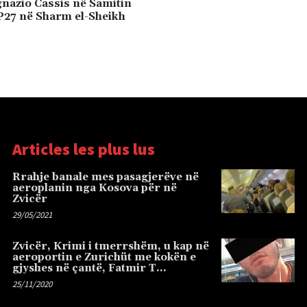
gnazio Cassis në Samitin
P27 në Sharm el-Sheikh
Articles les plus lus
Rrahje banale mes pasagjerëve në
aeroplanin nga Kosova për në
Zvicër
29/05/2021
Zvicër, Krimi i tmerrshëm, u kap në
aeroportin e Zurichüt me kokën e
gjyshes në çantë, Fatmir T…
25/11/2020