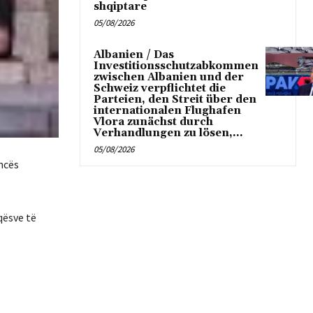
shqiptare
05/08/2026
Albanien / Das
Investitionsschutzabkommen
zwischen Albanien und der
Schweiz verpflichtet die
Parteien, den Streit über den
internationalen Flughafen
Vlora zunächst durch
Verhandlungen zu lösen,...
05/08/2026
ncës
qësve të