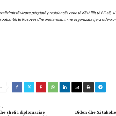
alizimit të vizave përgjatë presidencës çeke të Këshillit të BE-së, si
roatlantik të Kosovës dhe anëtarësimin në organizata tjera ndërko
er
nt
he shefi i diplomacise
Biden dhe Xi takoh