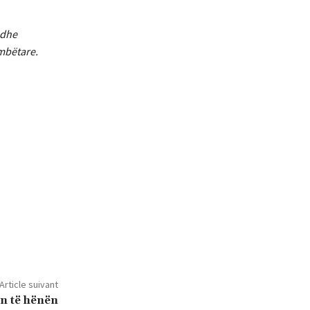
 dhe
mbëtare.
Article suivant
en të hënën