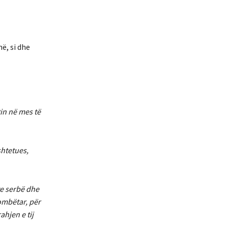
ë, si dhe
in në mes të
shtetues,
ve serbë dhe
ombëtar, për
ahjen e tij