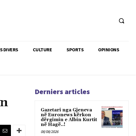
TS DIVERS
CULTURE
SPORTS
OPINIONS
Derniers articles
en
Gazetari nga Gjeneva
në Euronews kërkon
dërgimin e Albin Kurtit
në Hagë..!
08/08/2026