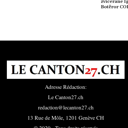
zvicerane I
Botëror CO
Adresse Rédaction:
Le Canton27.ch
redaction@lecanton27.ch
13 Rue de Môle, 1201 Genève CH
© 2020 - Tous droits réservés