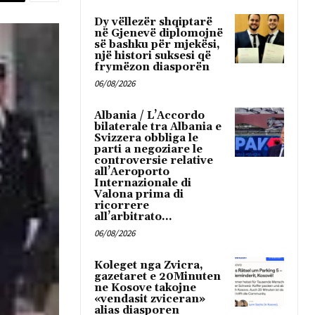
Dy vëllezër shqiptarë
në Gjenevë diplomojnë
së bashku për mjekësi,
një histori suksesi që
frymëzon diasporën
06/08/2026
Albania / L’Accordo
bilaterale tra Albania e
Svizzera obbliga le
parti a negoziare le
controversie relative
all’Aeroporto
Internazionale di
Valona prima di
ricorrere
all’arbitrato...
06/08/2026
Koleget nga Zvicra,
gazetaret e 20Minuten
ne Kosove takojne
«vendasit zviceran»
alias diasporen