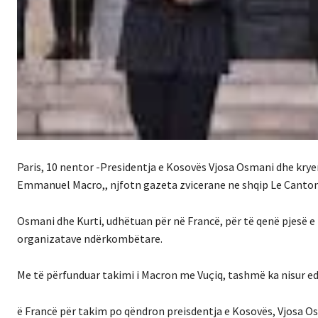
Paris, 10 nentor -Presidentja e Kosovës Vjosa Osmani dhe kryem
Emmanuel Macro,, njfotn gazeta zvicerane ne shqip Le Canton
Osmani dhe Kurti, udhëtuan për në Francë, për të qenë pjesë e
organizatave ndërkombëtare.
Me të përfunduar takimi i Macron me Vuçiq, tashmë ka nisur e
ë Francë për takim po qëndron preisdentja e Kosovës, Vjosa Os