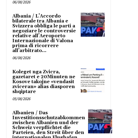
06/08/2026
Albania / L’Accordo
bilaterale tra Albania e
Svizzera obbliga le parti a
negoziare le controversie
relative all’Aeroporto
Internazionale di Valona
prima di ricorrere
all’arbitrato...
06/08/2026
Koleget nga Zvicra,
gazetaret e 20Minuten ne
Kosove takojne «vendasit
zviceran» alias diasporen
shqiptare
05/08/2026
Albanien / Das
Investitionsschutzabkommen
zwischen Albanien und der
Schweiz verpflichtet die
Parteien, den Streit über den
internationalen Flughafen