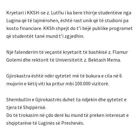
Kryetari i KKSH-se z. Lutfiu i ka bere thirrje studentëve nga
Lugina që të lajmërohen, është rast unik që të studioni pa
kosto financiare. KKSh shpejt do t’i bëjë publike programet
që studentët tanë mund t’i zgjedhin.
Një falenderim të veçantë kryetarit të bashkisë z. Flamur
Golemi dhe rektorit të Universitetit z. Bektash Mema.
Gjirokastra është ndër qytetet më të bukura e cila në 6
mujorin e këtij viti ka pritur mbi 100.000 vizitorë.
Shembullin e Gjirokastrës duhet ta ndjekin dhe qytetet e
tjera të Shqipërisë.
Do të trokasim në çdo derë ku mund të preken interesat e
shqiptarëve të Luginës së Preshevës.