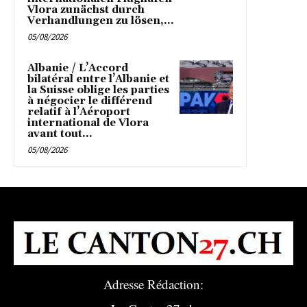
Vlora zunächst durch
Verhandlungen zu lösen,...
05/08/2026
Albanie / L’Accord
bilatéral entre l’Albanie et
la Suisse oblige les parties
à négocier le différend
relatif à l’Aéroport
international de Vlora
avant tout...
05/08/2026
Adresse Rédaction: