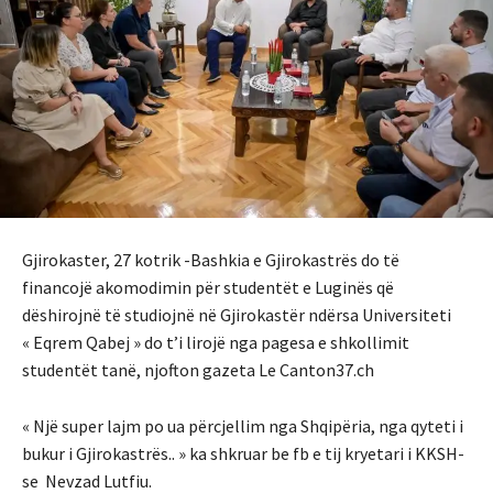
Gjirokaster, 27 kotrik -Bashkia e Gjirokastrës do të
financojë akomodimin për studentët e Luginës që
dëshirojnë të studiojnë në Gjirokastër ndërsa Universiteti
« Eqrem Qabej » do t’i lirojë nga pagesa e shkollimit
studentët tanë, njofton gazeta Le Canton37.ch
« Një super lajm po ua përcjellim nga Shqipëria, nga qyteti i
bukur i Gjirokastrës.. » ka shkruar be fb e tij kryetari i KKSH-
se Nevzad Lutfiu.