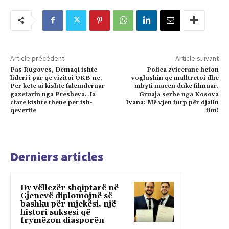
Article précédent
Article suivant
Pas Rugoves, Demaqi ishte
Polica zvicerane heton
lideri i par qe vizitoi OKB-ne.
voglushin qe malltretoi dhe
Per kete ai kishte falemderuar
mbyti macen duke filmuar.
gazetarin nga Presheva. Ja
Gruaja serbe nga Kosova
cfare kishte thene per ish-
Ivana: Më vjen turp për djalin
qeverite
tim!
Derniers articles
Dy vëllezër shqiptarë në
Gjenevë diplomojnë së
bashku për mjekësi, një
histori suksesi që
frymëzon diasporën