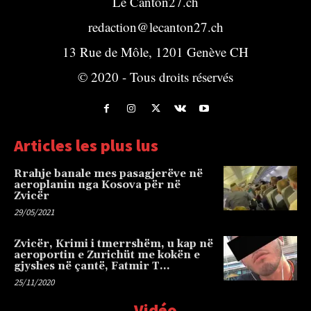
Le Canton27.ch
redaction@lecanton27.ch
13 Rue de Môle, 1201 Genève CH
© 2020 - Tous droits réservés
Articles les plus lus
Rrahje banale mes pasagjerëve në
aeroplanin nga Kosova për në
Zvicër
29/05/2021
Zvicër, Krimi i tmerrshëm, u kap në
aeroportin e Zurichüt me kokën e
gjyshes në çantë, Fatmir T…
25/11/2020
Vidéo