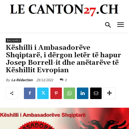
BALKANS
Këshilli i Ambasadorëve
Shqiptarë, i dërgon letër të hapur
Josep Borrell-it dhe anëtarëve të
Këshillit Evropian
29/12/2022
0
By
La Rédaction