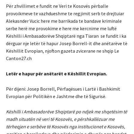
Për zhvillimet e fundit ne Veri te Kosovës përballe
provoikmeve te vazhdueshme te regjimit serb te drejtuiar
Alekasnder Vucic here me barrikada te bandave kriminale
serbe herë me provokime e here me kercnime me luftë
Këshilli i Ambasadorëve Shqiptarë nga Tiaran se fundit i ka
dërguar nje letër të hapur Josep Borrell-it dhe anëtarëve të
Këshillit Evropian, njofton gazeta zvicerane ne shqip Le
Canton27.ch
Letër e hapur për anëtarët e Këshillit Evropian.
Për dijeni: Josep Borrell, Përfaqësues i Lartë i Bashkimit
Evropian për Politikën e Jashtme dhe të Sigurisë.
Këshilli i Ambasadorëve Shqiptarë po ndjek me shqetësim të
madh situatën në veri të Kosovës, e përshkallëzuar me
tërheqjen e serbëve të Kosovës nga institucionet e Kosovës,