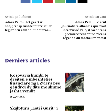
Article précédent
Article suivant
Adios Pele!..Flet gazetari
Adios Pele!.. Le seul
shqiptar që kishte intervistuar
journaliste albanais qui avait
legjendën e futbollit botëror…
interviewé Pele, il raconte la
première rencontre avec la
légende du football mondial
Derniers articles
Kosovarja humbi te
drejten e mbeshtetjes
financiare nga Zvicra pse
qëndroi dy dite me shume
jashta vendit
08/08/2026
Skulptura „Loti i Gurit“ i