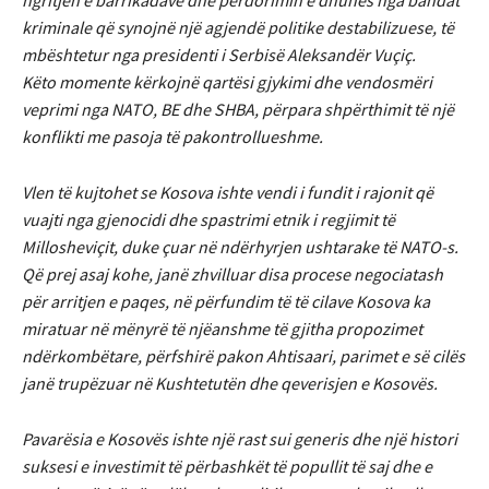
ngritjen e barrikadave dhe përdorimin e dhunës nga bandat
kriminale që synojnë një agjendë politike destabilizuese, të
mbështetur nga presidenti i Serbisë Aleksandër Vuçiç.
Këto momente kërkojnë qartësi gjykimi dhe vendosmëri
veprimi nga NATO, BE dhe SHBA, përpara shpërthimit të një
konflikti me pasoja të pakontrollueshme.
Vlen të kujtohet se Kosova ishte vendi i fundit i rajonit që
vuajti nga gjenocidi dhe spastrimi etnik i regjimit të
Millosheviçit, duke çuar në ndërhyrjen ushtarake të NATO-s.
Që prej asaj kohe, janë zhvilluar disa procese negociatash
për arritjen e paqes, në përfundim të të cilave Kosova ka
miratuar në mënyrë të njëanshme të gjitha propozimet
ndërkombëtare, përfshirë pakon Ahtisaari, parimet e së cilës
janë trupëzuar në Kushtetutën dhe qeverisjen e Kosovës.
Pavarësia e Kosovës ishte një rast sui generis dhe një histori
suksesi e investimit të përbashkët të popullit të saj dhe e