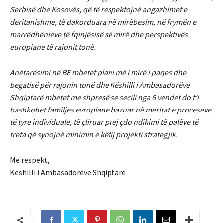
Serbisë dhe Kosovës, që të respektojnë angazhimet e
deritanishme, të dakorduara në mirëbesim, në frymën e
marrëdhënieve të fqinjësisë së mirë dhe perspektivës
europiane të rajonit tonë.
Anëtarësimi në BE mbetet plani më i mirë i paqes dhe
begatisë për rajonin tonë dhe Këshilli i Ambasadorëve
Shqiptarë mbetet me shpresë se secili nga 6 vendet do t’i
bashkohet familjes evropiane bazuar në meritat e proceseve
të tyre individuale, të çliruar prej çdo ndikimi të palëve të
treta që synojnë minimin e këtij projekti strategjik.
Me respekt,
Këshilli i Ambasadorëve Shqiptarë