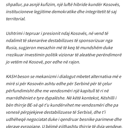
shpallur, pa asnjë kufizim, një luftë hibride kundër Kosovës,
institucioneve legjitime demokratike dhe integritetit të saj
territorial.
Ushtrimi i tepruar i presionit ndaj Kosovës, në vend të
ndalimit të skenarëve destabilizues të sponsorizuar nga
Rusia, sugjeron mesazhin më të keq të mundshëm duke
rrezikuar investimin politik vizionar të aleatëve perëndimorë
jo vetëm në Kosovë, por edhe në rajon.
KASH beson se mekanizmi i dialogut mbetet alternativa më e
mirë si për Kosovën ashtu edhe për Serbinë për të çelur
përfundimisht dhe me vendosmëri një kapitull të ri në
marrëdhëniet e tyre dypalëshe. Në këtë kontekst, Këshilli i
bën thirrje BE-së që t’u kundërvihet me vendosmëri dhe pa
vonesë përpjekjeve destabilizuese të Serbisë, dhe t’i
udhëheqë negociatat duke i qendruar besnike parimeve dhe
vlerave evropiane. U bëjmë gjithashtu thirrje të dyja vendeve,