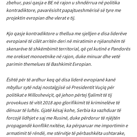
zbehur, pasi qasja e BE në rajon u shndërrua në politika
kontradiktore, pavarësisht papajtueshmërisë së tyre me
projektin evropian dhe vlerat e tij.
Kjo qasje kontradiktore u thellua me sjelljen e disa liderëve
evropianë të cilët arritën deri në miratimin e njëanshëm të
skenarëve të shkëmbimit territorial, që çel kutinë e Pandorës
me orekset monoetnike në rajon, duke minuar dhe vetë
parimin themelues të Bashkimit Evropian.
Është për të ardhur keq që disa liderë evropianë kanë
mbyllur sytë ndaj nostalgjisë së Presidentit Vuçiq për
politikat e Millosheviçit, që jehon përtej fjalimit të tij
provokues të vitit 2018 apo glorifikimit të kriminelëve të
dënuar të luftës. Gjatë kësaj kohe, Serbia ka vazhduar të
forcojë lidhjet e saj me Rusinë, duke përdorur të njëjtën
propagandë konflikt nxitëse, ka përparuar me importimin e
armatimit të rëndë, me stërvitje të përbashkëta ushtarake,