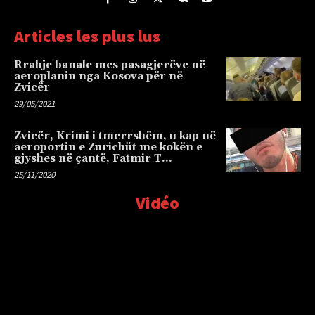
Articles les plus lus
Rrahje banale mes pasagjerëve në
aeroplanin nga Kosova për në
Zvicër
29/05/2021
Zvicër, Krimi i tmerrshëm, u kap në
aeroportin e Zurichüt me kokën e
gjyshes në çantë, Fatmir T…
25/11/2020
Vidéo