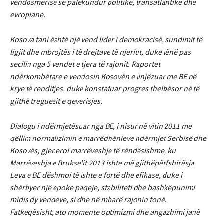
vendosmërisë së palëkundur politike, transatlantike dhe
evropiane.
Kosova tani është një vend lider i demokracisë, sundimit të
ligjit dhe mbrojtës i të drejtave të njeriut, duke lënë pas
secilin nga 5 vendet e tjera të rajonit. Raportet
ndërkombëtare e vendosin Kosovën e linjëzuar me BE në
krye të renditjes, duke konstatuar progres thelbësor në të
gjithë treguesit e qeverisjes.
Dialogu i ndërmjetësuar nga BE, i nisur në vitin 2011 me
qëllim normalizimin e marrëdhënieve ndërmjet Serbisë dhe
Kosovës, gjeneroi marrëveshje të rëndësishme, ku
Marrëveshja e Brukselit 2013 ishte më gjithëpërfshirësja.
Leva e BE dëshmoi të ishte e fortë dhe efikase, duke i
shërbyer një epoke paqeje, stabiliteti dhe bashkëpunimi
midis dy vendeve, si dhe në mbarë rajonin tonë.
Fatkeqësisht, ato momente optimizmi dhe angazhimi janë