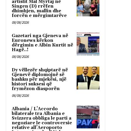
artistit Mal Myrtaj në
Singen (D) rrëfen
dhimbjen, mallin dhe
forcën e mërgimtarëve
08/08/2026
Gazetari nga Gjeneva në
Euronews kërkon
dërgimin e Albin Kurtit në
Hagë..!
08/08/2026
Dy vëllezër shqiptarë në
Gjenevë diplomojnë së
bashku për mjekësi, një
histori suksesi që
frymëzon diasporën
06/08/2026
Albania / L’Accordo
bilaterale tra Albania e
Svizzera obbliga le parti a
negoziare le controversie
relative all’Aeroporto