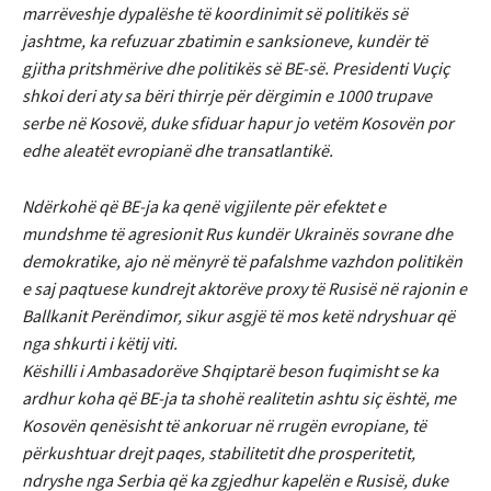
marrëveshje dypalëshe të koordinimit së politikës së
jashtme, ka refuzuar zbatimin e sanksioneve, kundër të
gjitha pritshmërive dhe politikës së BE-së. Presidenti Vuçiç
shkoi deri aty sa bëri thirrje për dërgimin e 1000 trupave
serbe në Kosovë, duke sfiduar hapur jo vetëm Kosovën por
edhe aleatët evropianë dhe transatlantikë.
Ndërkohë që BE-ja ka qenë vigjilente për efektet e
mundshme të agresionit Rus kundër Ukrainës sovrane dhe
demokratike, ajo në mënyrë të pafalshme vazhdon politikën
e saj paqtuese kundrejt aktorëve proxy të Rusisë në rajonin e
Ballkanit Perëndimor, sikur asgjë të mos ketë ndryshuar që
nga shkurti i këtij viti.
Këshilli i Ambasadorëve Shqiptarë beson fuqimisht se ka
ardhur koha që BE-ja ta shohë realitetin ashtu siç është, me
Kosovën qenësisht të ankoruar në rrugën evropiane, të
përkushtuar drejt paqes, stabilitetit dhe prosperitetit,
ndryshe nga Serbia që ka zgjedhur kapelën e Rusisë, duke