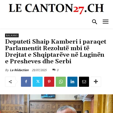
BALKANS
Deputeti Shaip Kamberi i paraqet
Parlamentit Rezolutë mbi të
Drejtat e Shqiptarëve në Luginën
e Presheves dhe Serbi
29/07/2025
0
By
La Rédaction