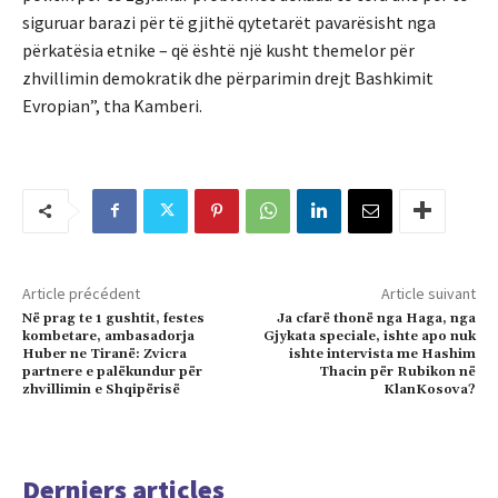
siguruar barazi për të gjithë qytetarët pavarësisht nga
përkatësia etnike – që është një kusht themelor për
zhvillimin demokratik dhe përparimin drejt Bashkimit
Evropian”, tha Kamberi.
Article précédent
Article suivant
Në prag te 1 gushtit, festes
Ja cfarë thonë nga Haga, nga
kombetare, ambasadorja
Gjykata speciale, ishte apo nuk
Huber ne Tiranë: Zvicra
ishte intervista me Hashim
partnere e palëkundur për
Thacin për Rubikon në
zhvillimin e Shqipërisë
KlanKosova?
Derniers articles