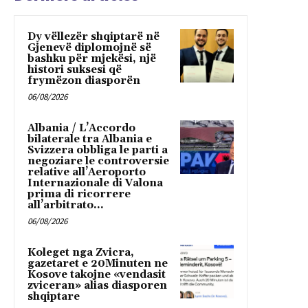
Dy vëllezër shqiptarë në
Gjenevë diplomojnë së
bashku për mjekësi, një
histori suksesi që
frymëzon diasporën
06/08/2026
Albania / L’Accordo
bilaterale tra Albania e
Svizzera obbliga le parti a
negoziare le controversie
relative all’Aeroporto
Internazionale di Valona
prima di ricorrere
all’arbitrato...
06/08/2026
Koleget nga Zvicra,
gazetaret e 20Minuten ne
Kosove takojne «vendasit
zviceran» alias diasporen
shqiptare