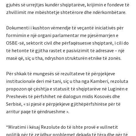
gjuhës së urrejtjes kundër shqiptarëve, krijimin e fondeve të
zhvillimit me mbështetje shtetërore dhe ndërkombëtare.
Dokumenti i kushton vëmendje të veçantë iniciativës për
formimin e një organi parlamentar me pjesëmarrjen e
OSBE-së, sektorit civil dhe përfaqësuesve shqiptarë, i cili do
të hetonte të gjitha rastet e pasivizimit të adresave – një
masë që, siç u tha, ndryshon strukturën etnike të zonës.
Për shkak të mungesës së rezultateve të përpjekjeve
institucionale deri më tani, siç u tha nga Kamberi, rezoluta
propozon që çështja e statusit të shqiptarëve në Luginën e
Preshevës të përfshihet në dialogun midis Kosovës dhe
Serbisë, « si pjesë e përpjekjeve gjithëpërfshirëse për të
arritur paqe të qëndrueshme ».
“Miratimi i kësaj Rezolute do të ishte provë e vullnetit
politik për të zgjidhur problemet dekada të tëra dhe për të