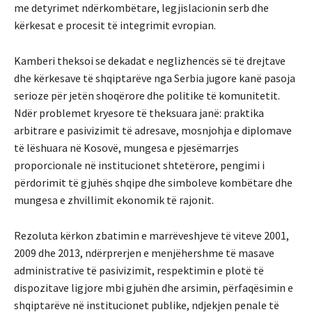
me detyrimet ndërkombëtare, legjislacionin serb dhe
kërkesat e procesit të integrimit evropian.
Kamberi theksoi se dekadat e neglizhencës së të drejtave
dhe kërkesave të shqiptarëve nga Serbia jugore kanë pasoja
serioze për jetën shoqërore dhe politike të komunitetit.
Ndër problemet kryesore të theksuara janë: praktika
arbitrare e pasivizimit të adresave, mosnjohja e diplomave
të lëshuara në Kosovë, mungesa e pjesëmarrjes
proporcionale në institucionet shtetërore, pengimi i
përdorimit të gjuhës shqipe dhe simboleve kombëtare dhe
mungesa e zhvillimit ekonomik të rajonit.
Rezoluta kërkon zbatimin e marrëveshjeve të viteve 2001,
2009 dhe 2013, ndërprerjen e menjëhershme të masave
administrative të pasivizimit, respektimin e plotë të
dispozitave ligjore mbi gjuhën dhe arsimin, përfaqësimin e
shqiptarëve në institucionet publike, ndjekjen penale të