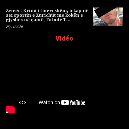
Zvicër, Krimi i tmerrshëm, u kap në
aeroportin e Zurichüt me kokën e
gjyshes në çantë, Fatmir T…
25/11/2020
Vidéo