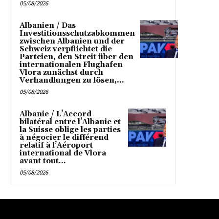
05/08/2026
Albanien / Das
Investitionsschutzabkommen
zwischen Albanien und der
Schweiz verpflichtet die
Parteien, den Streit über den
internationalen Flughafen
Vlora zunächst durch
Verhandlungen zu lösen,...
05/08/2026
Albanie / L’Accord
bilatéral entre l’Albanie et
la Suisse oblige les parties
à négocier le différend
relatif à l’Aéroport
international de Vlora
avant tout...
05/08/2026