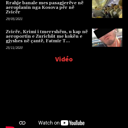
Rrahje banale mes pasagjerëve në
aeroplanin nga Kosova për në
Zvicër
29/05/2021
Zvicër, Krimi i tmerrshëm, u kap në
aeroportin e Zurichüt me kokën e
gjyshes në çantë, Fatmir T…
25/11/2020
Vidéo