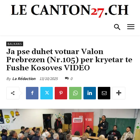
BALKANS
Ja pse duhet votuar Valon
Prebrezen (Nr.105) per kryetar te
Fushe Kosoves VIDEO
13/10/2025
0
By
La Rédaction