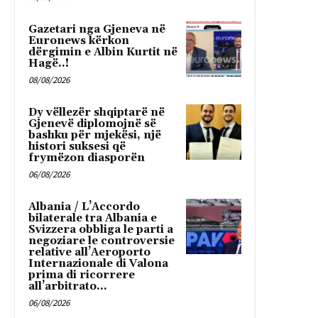
Gazetari nga Gjeneva në
Euronews kërkon
dërgimin e Albin Kurtit në
Hagë..!
08/08/2026
Dy vëllezër shqiptarë në
Gjenevë diplomojnë së
bashku për mjekësi, një
histori suksesi që
frymëzon diasporën
06/08/2026
Albania / L’Accordo
bilaterale tra Albania e
Svizzera obbliga le parti a
negoziare le controversie
relative all’Aeroporto
Internazionale di Valona
prima di ricorrere
all’arbitrato...
06/08/2026