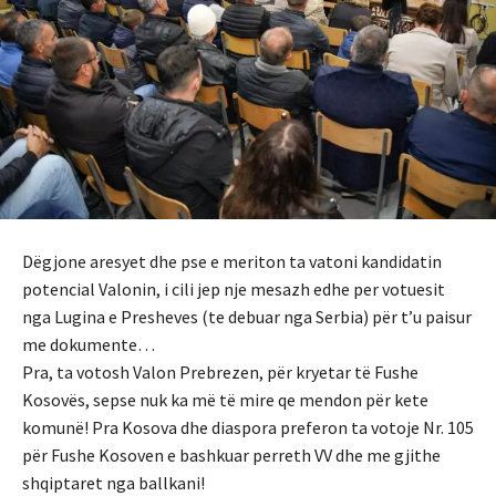
Dëgjone aresyet dhe pse e meriton ta vatoni kandidatin
potencial Valonin, i cili jep nje mesazh edhe per votuesit
nga Lugina e Presheves (te debuar nga Serbia) për t’u paisur
me dokumente…
Pra, ta votosh Valon Prebrezen, për kryetar të Fushe
Kosovës, sepse nuk ka më të mire qe mendon për kete
komunë! Pra Kosova dhe diaspora preferon ta votoje Nr. 105
për Fushe Kosoven e bashkuar perreth VV dhe me gjithe
shqiptaret nga ballkani!