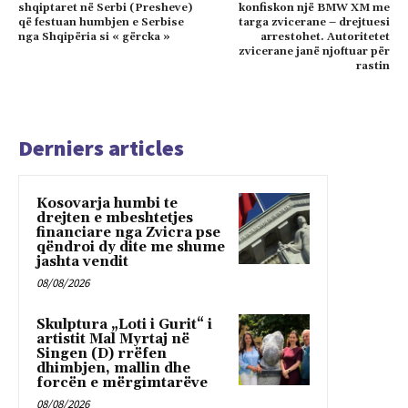
shqiptaret në Serbi (Presheve)
konfiskon një BMW XM me
që festuan humbjen e Serbise
targa zvicerane – drejtuesi
nga Shqipëria si « gërcka »
arrestohet. Autoritetet
zvicerane janë njoftuar për
rastin
Derniers articles
Kosovarja humbi te
drejten e mbeshtetjes
financiare nga Zvicra pse
qëndroi dy dite me shume
jashta vendit
08/08/2026
Skulptura „Loti i Gurit“ i
artistit Mal Myrtaj në
Singen (D) rrëfen
dhimbjen, mallin dhe
forcën e mërgimtarëve
08/08/2026