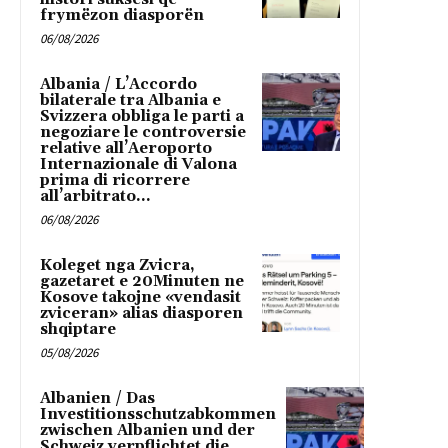
frymëzon diasporën
06/08/2026
Albania / L’Accordo
bilaterale tra Albania e
Svizzera obbliga le parti a
negoziare le controversie
relative all’Aeroporto
Internazionale di Valona
prima di ricorrere
all’arbitrato...
06/08/2026
Koleget nga Zvicra,
gazetaret e 20Minuten ne
Kosove takojne «vendasit
zviceran» alias diasporen
shqiptare
05/08/2026
Albanien / Das
Investitionsschutzabkommen
zwischen Albanien und der
Schweiz verpflichtet die