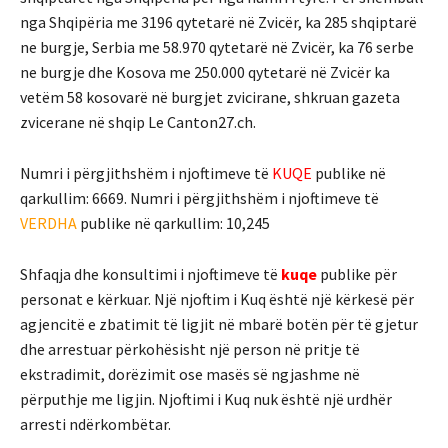
nga Shqipëria me 3196 qytetarë në Zvicër, ka 285 shqiptarë
ne burgje, Serbia me 58.970 qytetarë në Zvicër, ka 76 serbe
ne burgje dhe Kosova me 250.000 qytetarë në Zvicër ka
vetëm 58 kosovarë në burgjet zvicirane, shkruan gazeta
zvicerane në shqip Le Canton27.ch.
Numri i përgjithshëm i njoftimeve të
KUQE
publike në
qarkullim: 6669. Numri i përgjithshëm i njoftimeve të
VERDHA
publike në qarkullim: 10,245
Shfaqja dhe konsultimi i njoftimeve të
kuqe
publike për
personat e kërkuar. Një njoftim i Kuq është një kërkesë për
agjencitë e zbatimit të ligjit në mbarë botën për të gjetur
dhe arrestuar përkohësisht një person në pritje të
ekstradimit, dorëzimit ose masës së ngjashme në
përputhje me ligjin. Njoftimi i Kuq nuk është një urdhër
arresti ndërkombëtar.