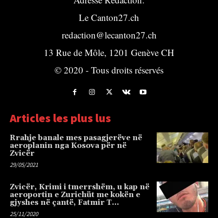
Le Canton27.ch
redaction@lecanton27.ch
13 Rue de Môle, 1201 Genève CH
© 2020 - Tous droits réservés
Articles les plus lus
Rrahje banale mes pasagjerëve në
aeroplanin nga Kosova për në
Zvicër
29/05/2021
Zvicër, Krimi i tmerrshëm, u kap në
aeroportin e Zurichüt me kokën e
gjyshes në çantë, Fatmir T…
25/11/2020