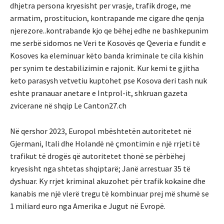
dhjetra persona kryesisht per vrasje, trafik droge, me
armatim, prostitucion, kontrapande me cigare dhe qenja
njerezore..kontrabande kjo qe bëhej edhe ne bashkepunim
me serbë sidomos ne Veri te Kosovës qe Qeveria e fundit e
Kosoves ka eleminuar këto banda kriminale te cila kishin
per synim te destabilizimin e rajonit. Kur kemi te gjitha
keto parasysh vetvetiu kuptohet pse Kosova deri tash nuk
eshte pranauar anetare e Intprol-it, shkruan gazeta
zvicerane në shqip Le Canton27.ch
Në qershor 2023, Europol mbështetën autoritetet në
Gjermani, Itali dhe Holandë në çmontimin e një rrjeti të
trafikut të drogës që autoritetet thonë se përbëhej
kryesisht nga shtetas shqiptarë; Janë arrestuar 35 të
dyshuar. Ky rrjet kriminal akuzohet për trafik kokaine dhe
kanabis me një vlerë tregu të kombinuar prej më shumë se
1 miliard euro nga Amerika e Jugut në Evropë.