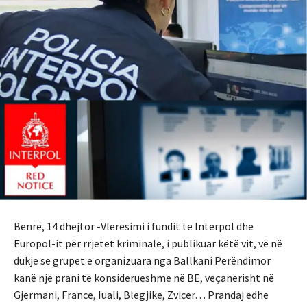
Benrë, 14 dhejtor -Vlerësimi i fundit te Interpol dhe
Europol-it për rrjetet kriminale, i publikuar këtë vit, vë në
dukje se grupet e organizuara nga Ballkani Perëndimor
kanë një prani të konsiderueshme në BE, veçanërisht në
Gjermani, France, Iuali, Blegjike, Zvicer… Prandaj edhe