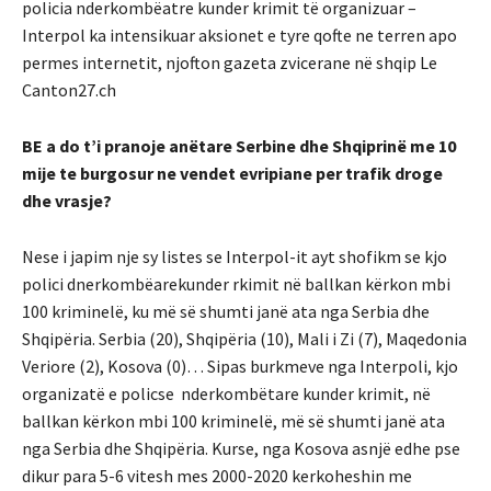
policia nderkombëatre kunder krimit të organizuar –
Interpol ka intensikuar aksionet e tyre qofte ne terren apo
permes internetit, njofton gazeta zvicerane në shqip Le
Canton27.ch
BE a do t’i pranoje anëtare Serbine dhe Shqiprinë me 10
mije te burgosur ne vendet evripiane per trafik droge
dhe vrasje?
Nese i japim nje sy listes se Interpol-it ayt shofikm se kjo
polici dnerkombëarekunder rkimit në ballkan kërkon mbi
100 kriminelë, ku më së shumti janë ata nga Serbia dhe
Shqipëria. Serbia (20), Shqipëria (10), Mali i Zi (7), Maqedonia
Veriore (2), Kosova (0)… Sipas burkmeve nga Interpoli, kjo
organizatë e policse nderkombëtare kunder krimit, në
ballkan kërkon mbi 100 kriminelë, më së shumti janë ata
nga Serbia dhe Shqipëria. Kurse, nga Kosova asnjë edhe pse
dikur para 5-6 vitesh mes 2000-2020 kerkoheshin me