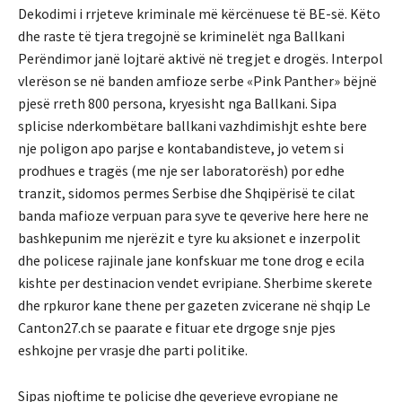
Dekodimi i rrjeteve kriminale më kërcënuese të BE-së. Këto
dhe raste të tjera tregojnë se kriminelët nga Ballkani
Perëndimor janë lojtarë aktivë në tregjet e drogës. Interpol
vlerëson se në banden amfioze serbe «Pink Panther» bëjnë
pjesë rreth 800 persona, kryesisht nga Ballkani. Sipa
splicise nderkombëtare ballkani vazhdimishjt eshte bere
nje poligon apo parjse e kontabandisteve, jo vetem si
prodhues e tragës (me nje ser laboratorësh) por edhe
tranzit, sidomos permes Serbise dhe Shqipërisë te cilat
banda mafioze verpuan para syve te qeverive here here ne
bashkepunim me njerëzit e tyre ku aksionet e inzerpolit
dhe policese rajinale jane konfskuar me tone drog e ecila
kishte per destinacion vendet evripiane. Sherbime skerete
dhe rpkuror kane thene per gazeten zvicerane në shqip Le
Canton27.ch se paarate e fituar ete drgoge snje pjes
eshkojne per vrasje dhe parti politike.
Sipas njoftime te policise dhe qeverieve evropiane ne