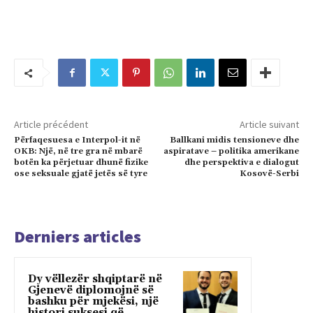
Article précédent
Article suivant
Përfaqesuesa e Interpol-it në
Ballkani midis tensioneve dhe
OKB: Një, në tre gra në mbarë
aspiratave – politika amerikane
botën ka përjetuar dhunë fizike
dhe perspektiva e dialogut
ose seksuale gjatë jetës së tyre
Kosovë-Serbi
Derniers articles
Dy vëllezër shqiptarë në
Gjenevë diplomojnë së
bashku për mjekësi, një
histori suksesi që