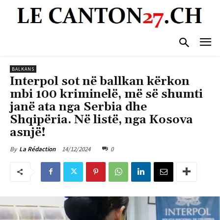
BALKANS
Interpol sot në ballkan kërkon
mbi 100 kriminelë, më së shumti
janë ata nga Serbia dhe
Shqipëria. Në listë, nga Kosova
asnjë!
14/12/2024
0
By
La Rédaction