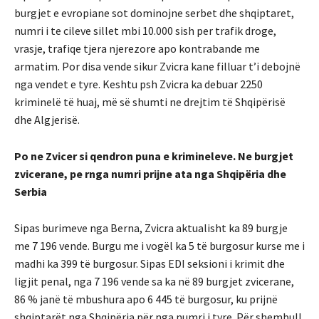
burgjet e evropiane sot dominojne serbet dhe shqiptaret,
numri i te cileve sillet mbi 10.000 sish per trafik droge,
vrasje, trafiqe tjera njerezore apo kontrabande me
armatim. Por disa vende sikur Zvicra kane filluar t’i debojnë
nga vendet e tyre. Keshtu psh Zvicra ka debuar 2250
kriminelë të huaj, më së shumti ne drejtim të Shqipërisë
dhe Algjerisë.
Po ne Zvicer si qendron puna e krimineleve. Ne burgjet
zvicerane, pe rnga numri prijne ata nga Shqipëria dhe
Serbia
Sipas burimeve nga Berna, Zvicra aktualisht ka 89 burgje
me 7 196 vende. Burgu me i vogël ka 5 të burgosur kurse me i
madhi ka 399 të burgosur. Sipas EDI seksioni i krimit dhe
ligjit penal, nga 7 196 vende sa ka në 89 burgjet zvicerane,
86 % janë të mbushura apo 6 445 të burgosur, ku prijnë
shqiptarët nga Shqipëria për nga numri i tyre. Për shembull