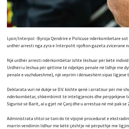
Lyon/Interpol -Byroja Qendrire e Policuse nderkombetare sot ka 
urdhër arresti nga zyra e Interpolit njofton gazeta zvicerane
Një urdhër arresti ndërkombëtar ishte lëshuar për këtë individ
Urdhëri u lëshua për qëllime të ndjekjes penale në lidhje me dy
penale e vazhdueshme), një veprim i dënueshëm sipas ligjeve t
Deklarata vuri në dukje se D.V. kishte qenë i arratisur për më
ndërkombëtar, shkëmbimit të inteligjencës dhe përpjekjeve t
Sigurisë së Barit, ai u gjet në Çanj dhe u arrestua në më pak se 
Administrata shtoi se tani do të vijojnë procedurat e ekstra
marrin vendimin lidhur me këtë çështje në përputhje me ligjin,