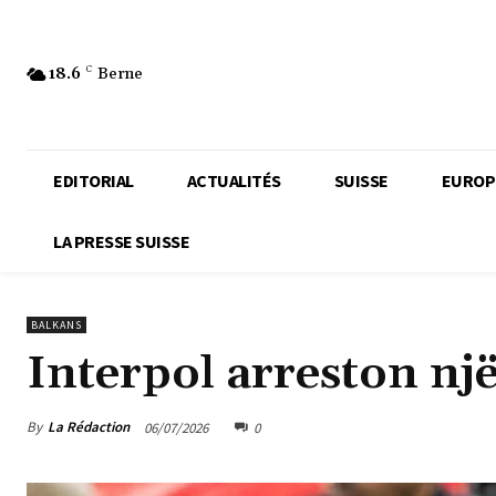
18.6
C
Berne
EDITORIAL
ACTUALITÉS
SUISSE
EUROP
LA PRESSE SUISSE
BALKANS
Interpol arreston nj
By
La Rédaction
06/07/2026
0