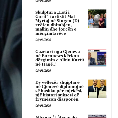
08/08/2026
Skulptura „Loti i
Gurit“ i artistit Mal
Myrtaj në Singen (D)
rrëfen dhimbjen,
mallin dhe forcën e
mërgimtarëve
08/08/2026
Gazetari nga Gjeneva
në Euronews kërkon
dërgimin e Albin Kurtit
në Hagë..!
08/08/2026
Dy vëllezër shqiptarë
në Gjenevë diplomojnë
së bashku për mjekësi,
një histori suksesi që
frymëzon diasporën
06/08/2026
Albania / L’Accordo