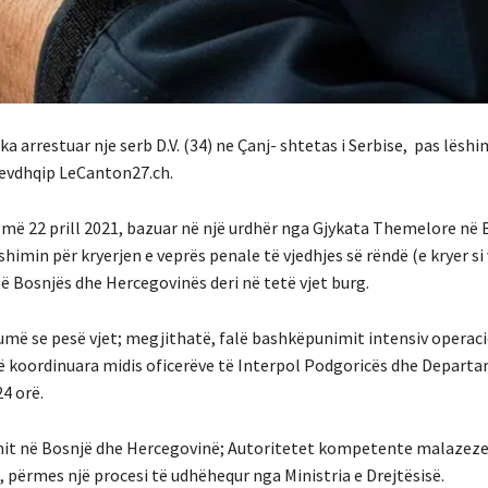
arrestuar nje serb D.V. (34) ne Çanj- shtetas i Serbise, pas lëshim
 nevdhqip LeCanton27.ch.
 më 22 prill 2021, bazuar në një urdhër nga Gjykata Themelore në 
shimin për kryerjen e veprës penale të vjedhjes së rëndë (e kryer si
ë Bosnjës dhe Hercegovinës deri në tetë vjet burg.
 shumë se pesë vjet; megjithatë, falë bashkëpunimit intensiv operac
ë koordinuara midis oficerëve të Interpol Podgoricës dhe Departa
24 orë.
dimit në Bosnjë dhe Hercegovinë; Autoritetet kompetente malazeze
 përmes një procesi të udhëhequr nga Ministria e Drejtësisë.