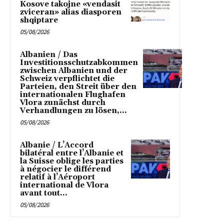
Kosove takojne «vendasit
zviceran» alias diasporen
shqiptare
05/08/2026
Albanien / Das
Investitionsschutzabkommen
zwischen Albanien und der
Schweiz verpflichtet die
Parteien, den Streit über den
internationalen Flughafen
Vlora zunächst durch
Verhandlungen zu lösen,...
05/08/2026
Albanie / L’Accord
bilatéral entre l’Albanie et
la Suisse oblige les parties
à négocier le différend
relatif à l’Aéroport
international de Vlora
avant tout...
05/08/2026