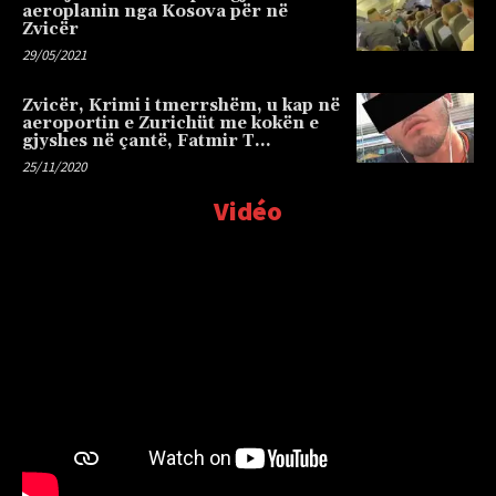
aeroplanin nga Kosova për në
Zvicër
29/05/2021
Zvicër, Krimi i tmerrshëm, u kap në
aeroportin e Zurichüt me kokën e
gjyshes në çantë, Fatmir T…
25/11/2020
Vidéo