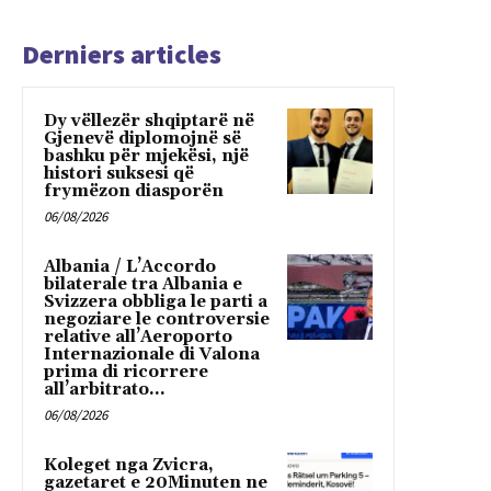
Derniers articles
Dy vëllezër shqiptarë në
Gjenevë diplomojnë së
bashku për mjekësi, një
histori suksesi që
frymëzon diasporën
06/08/2026
Albania / L’Accordo
bilaterale tra Albania e
Svizzera obbliga le parti a
negoziare le controversie
relative all’Aeroporto
Internazionale di Valona
prima di ricorrere
all’arbitrato...
06/08/2026
Koleget nga Zvicra,
gazetaret e 20Minuten ne