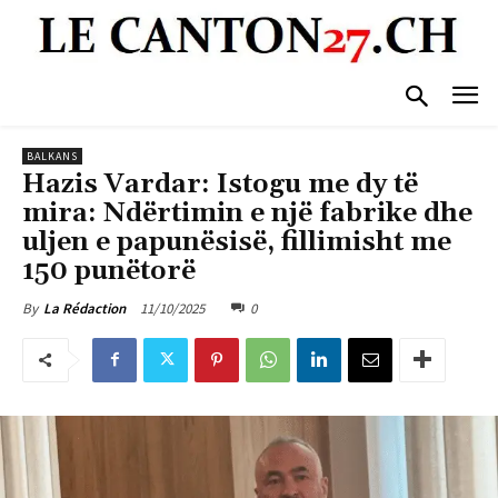
BALKANS
Hazis Vardar: Istogu me dy të
mira: Ndërtimin e një fabrike dhe
uljen e papunësisë, fillimisht me
150 punëtorë
11/10/2025
0
By
La Rédaction