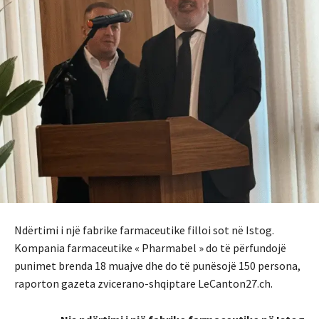
Ndërtimi i një fabrike farmaceutike filloi sot në Istog.
Kompania farmaceutike « Pharmabel » do të përfundojë
punimet brenda 18 muajve dhe do të punësojë 150 persona,
raporton gazeta zvicerano-shqiptare LeCanton27.ch.