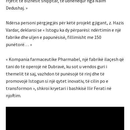
rrjetit të biznesit shqiptar, të udhëhequr nga Naim
Dedushaj. »
Ndërsa personi përgjegjës për këtë projekt gjigant, z. Hazis
Vardar, deklaroi se « Istogu ka dy përparësi: ndërtimin e një
fabrike dhe uljen e papunësisë, fillimisht me 150
punëtorë… »
« Kompania farmaceutike Pharmabel, një fabrikë ilaçesh që
tani do të operojë në Dubravë, ku sot u vendos guri i
themelit të saj, vazhdon të punësojë të rinj dhe të
promovojë Istogun si një qytet inovativ, të cilin po e
transformon », shkroi kryetari i bashkisë Ilir Ferati në
njoftim.