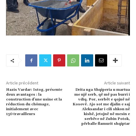
Article précédent
Article suivant
Hazis Vardar: Istog, présente
Drita nga Shqiperia u martua
deux avantages : la
me një serb, që më pas burri i
construction d’une usine et la
vdiq. Por, serbët e qojnë në
réduction du chômage,
Kosovë. Ajo sot me djalin e saj
initialement avec
Aleksandar i cili shkon në
150 travailleurs
kishë, jetojnë në mesin e
serbëve në Zubin Potok,
përballe flamurit shqiptar