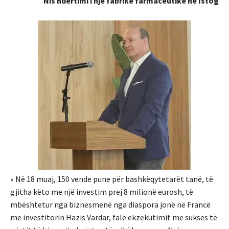
Nis ndërtimi i një fabrike farmaceutike në Istog
« Në 18 muaj, 150 vende pune për bashkëqytetarët tanë, të
gjitha këto me një investim prej 8 milionë eurosh, të
mbështetur nga biznesmenë nga diaspora jonë në Francë
me investitorin Hazis Vardar, falë ekzekutimit me sukses të