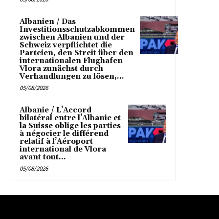
Albanien / Das
Investitionsschutzabkommen
zwischen Albanien und der
Schweiz verpflichtet die
Parteien, den Streit über den
internationalen Flughafen
Vlora zunächst durch
Verhandlungen zu lösen,...
05/08/2026
Albanie / L’Accord
bilatéral entre l’Albanie et
la Suisse oblige les parties
à négocier le différend
relatif à l’Aéroport
international de Vlora
avant tout...
05/08/2026