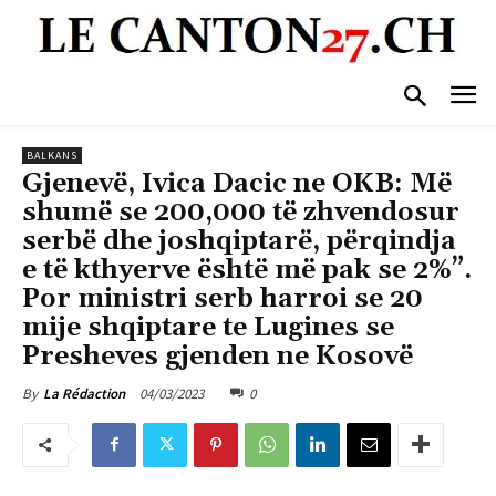
BALKANS
Gjenevë, Ivica Dacic ne OKB: Më
shumë se 200,000 të zhvendosur
serbë dhe joshqiptarë, përqindja
e të kthyerve është më pak se 2%”.
Por ministri serb harroi se 20
mije shqiptare te Lugines se
Presheves gjenden ne Kosovë
04/03/2023
0
By
La Rédaction