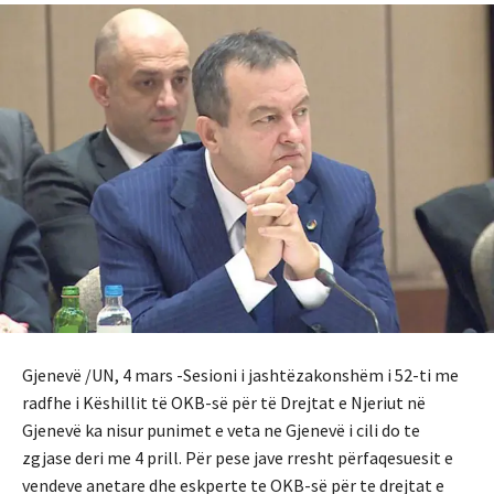
Gjenevë /UN, 4 mars -Sesioni i jashtëzakonshëm i 52-ti me
radfhe i Këshillit të OKB-së për të Drejtat e Njeriut në
Gjenevë ka nisur punimet e veta ne Gjenevë i cili do te
zgjase deri me 4 prill. Për pese jave rresht përfaqesuesit e
vendeve anetare dhe eskperte te OKB-së për te drejtat e