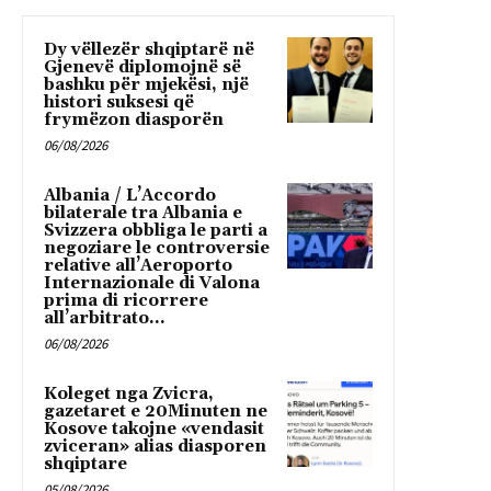
Dy vëllezër shqiptarë në
Gjenevë diplomojnë së
bashku për mjekësi, një
histori suksesi që
frymëzon diasporën
06/08/2026
Albania / L’Accordo
bilaterale tra Albania e
Svizzera obbliga le parti a
negoziare le controversie
relative all’Aeroporto
Internazionale di Valona
prima di ricorrere
all’arbitrato...
06/08/2026
Koleget nga Zvicra,
gazetaret e 20Minuten ne
Kosove takojne «vendasit
zviceran» alias diasporen
shqiptare
05/08/2026