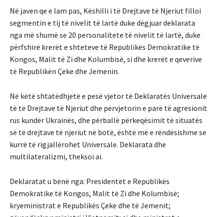
Në javen qe e lam pas, Këshilli i të Drejtave të Njeriut filloi
segmentin e tij të nivelit të lartë duke dëgjuar deklarata
nga më shumë se 20 personalitete të nivelit të lartë, duke
përfshirë krerët e shteteve të Republikës Demokratike të
Kongos, Malit të Zi dhe Kolumbisë, si dhe krerët e qeverive
të Republikën Çeke dhe Jemenin.
Në këtë shtatëdhjetë e pesë vjetor të Deklaratës Universale
të të Drejtave të Njeriut dhe përvjetorin e parë të agresionit
rus kundër Ukrainës, dhe përballë përkeqësimit të situatës
së të drejtave të njeriut në botë, është më e rëndësishme se
kurrë të rigjallërohet Universale. Deklarata dhe
multilateralizmi, theksoi ai.
Deklaratat u bënë nga: Presidentët e Republikës
Demokratike të Kongos, Malit të Zi dhe Kolumbisë;
kryeministrat e Republikës Çeke dhe të Jemenit;