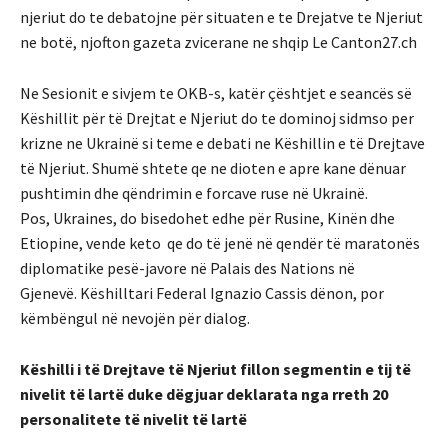
njeriut do te debatojne për situaten e te Drejatve te Njeriut
ne botë, njofton gazeta zvicerane ne shqip Le Canton27.ch
Ne Sesionit e sivjem te OKB-s, katër çështjet e seancës së
Këshillit për të Drejtat e Njeriut do te dominoj sidmso per
krizne ne Ukrainë si teme e debati ne Këshillin e të Drejtave
të Njeriut. Shumë shtete qe ne dioten e apre kane dënuar
pushtimin dhe qëndrimin e forcave ruse në Ukrainë.
Pos, Ukraines, do bisedohet edhe për Rusine, Kinën dhe
Etiopine, vende keto qe do të jenë në qendër të maratonës
diplomatike pesë-javore në Palais des Nations në
Gjenevë. Këshilltari Federal Ignazio Cassis dënon, por
këmbëngul në nevojën për dialog.
Këshilli i të Drejtave të Njeriut fillon segmentin e tij të
nivelit të lartë duke dëgjuar deklarata nga rreth 20
personalitete të nivelit të lartë