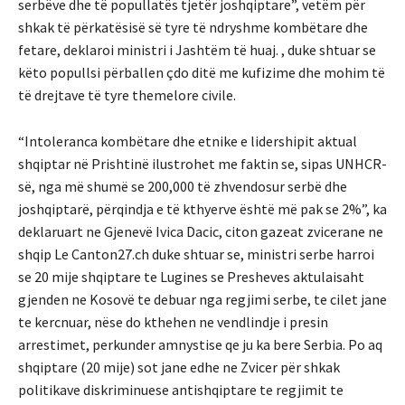
serbëve dhe të popullatës tjetër joshqiptare”, vetëm për
shkak të përkatësisë së tyre të ndryshme kombëtare dhe
fetare, deklaroi ministri i Jashtëm të huaj. , duke shtuar se
këto popullsi përballen çdo ditë me kufizime dhe mohim të
të drejtave të tyre themelore civile.
“Intoleranca kombëtare dhe etnike e lidershipit aktual
shqiptar në Prishtinë ilustrohet me faktin se, sipas UNHCR-
së, nga më shumë se 200,000 të zhvendosur serbë dhe
joshqiptarë, përqindja e të kthyerve është më pak se 2%”, ka
deklaruart ne Gjenevë Ivica Dacic, citon gazeat zvicerane ne
shqip Le Canton27.ch duke shtuar se, ministri serbe harroi
se 20 mije shqiptare te Lugines se Presheves aktulaisaht
gjenden ne Kosovë te debuar nga regjimi serbe, te cilet jane
te kercnuar, nëse do kthehen ne vendlindje i presin
arrestimet, perkunder amnystise qe ju ka bere Serbia. Po aq
shqiptare (20 mije) sot jane edhe ne Zvicer për shkak
politikave diskriminuese antishqiptare te regjimit te