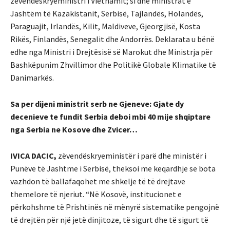
zëvendëskryeministri i Vietnamit; si dhe ministrat e
Jashtëm të Kazakistanit, Serbisë, Tajlandës, Holandës,
Paraguajit, Irlandës, Kilit, Maldiveve, Gjeorgjisë, Kosta
Rikës, Finlandës, Senegalit dhe Andorrës. Deklarata u bënë
edhe nga Ministri i Drejtësisë së Marokut dhe Ministrja për
Bashkëpunim Zhvillimor dhe Politikë Globale Klimatike të
Danimarkës.
Sa per dijeni ministrit serb ne Gjeneve: Gjate dy
decenieve te fundit Serbia deboi mbi 40 mije shqiptare
nga Serbia ne Kosove dhe Zvicer…
IVICA DACIC,
zëvendëskryeministër i parë dhe ministër i
Punëve të Jashtme i Serbisë, theksoi me keqardhje se bota
vazhdon të ballafaqohet me shkelje të të drejtave
themelore të njeriut. “Në Kosovë, institucionet e
përkohshme të Prishtinës në mënyrë sistematike pengojnë
të drejtën për një jetë dinjitoze, të sigurt dhe të sigurt të