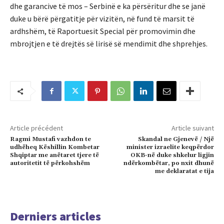
dhe garancive të mos – Serbinë e ka përsëritur dhe se janë
duke u bërë përgatitje për vizitën, në fund të marsit të
ardhshëm, të Raportuesit Special për promovimin dhe
mbrojtjen e të drejtës së lirisë së mendimit dhe shprehjes.
Article précédent
Article suivant
Ragmi Mustafi vazhdon te
Skandal ne Gjenevë / Një
udhëheq Këshillin Kombetar
minister izraelite keqpërdor
Shqiptar me anëtaret tjere të
OKB-në duke shkelur ligjin
autoritetit të përkohshëm
ndërkombëtar, po nxit dhunë
me deklaratat e tija
Derniers articles