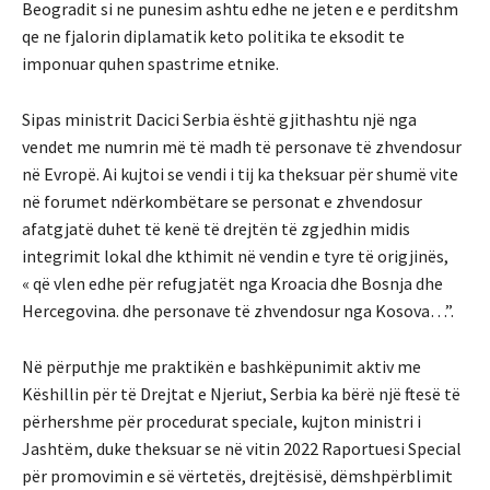
Beogradit si ne punesim ashtu edhe ne jeten e e perditshm
qe ne fjalorin diplamatik keto politika te eksodit te
imponuar quhen spastrime etnike.
Sipas ministrit Dacici Serbia është gjithashtu një nga
vendet me numrin më të madh të personave të zhvendosur
në Evropë. Ai kujtoi se vendi i tij ka theksuar për shumë vite
në forumet ndërkombëtare se personat e zhvendosur
afatgjatë duhet të kenë të drejtën të zgjedhin midis
integrimit lokal dhe kthimit në vendin e tyre të origjinës,
« që vlen edhe për refugjatët nga Kroacia dhe Bosnja dhe
Hercegovina. dhe personave të zhvendosur nga Kosova…”.
Në përputhje me praktikën e bashkëpunimit aktiv me
Këshillin për të Drejtat e Njeriut, Serbia ka bërë një ftesë të
përhershme për procedurat speciale, kujton ministri i
Jashtëm, duke theksuar se në vitin 2022 Raportuesi Special
për promovimin e së vërtetës, drejtësisë, dëmshpërblimit