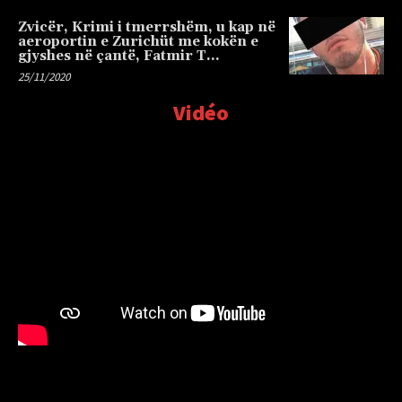
Zvicër, Krimi i tmerrshëm, u kap në
aeroportin e Zurichüt me kokën e
gjyshes në çantë, Fatmir T…
25/11/2020
Vidéo