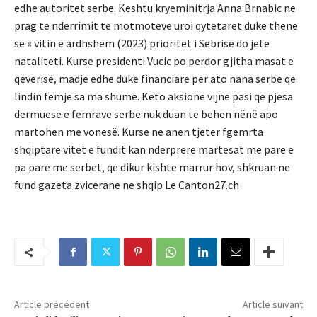
edhe autoritet serbe. Keshtu kryeminitrja Anna Brnabic ne
prag te nderrimit te motmoteve uroi qytetaret duke thene
se « vitin e ardhshem (2023) prioritet i Sebrise do jete
nataliteti. Kurse presidenti Vucic po perdor gjitha masat e
qeverisë, madje edhe duke financiare për ato nana serbe qe
lindin fëmje sa ma shumë. Keto aksione vijne pasi qe pjesa
dermuese e femrave serbe nuk duan te behen nënë apo
martohen me vonesë. Kurse ne anen tjeter fgemrta
shqiptare vitet e fundit kan nderprere martesat me pare e
pa pare me serbet, qe dikur kishte marrur hov, shkruan ne
fund gazeta zvicerane ne shqip Le Canton27.ch
Article précédent
Article suivant