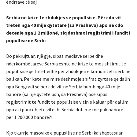
ëndrrave të saj.
Serbia ne krize te zhdukjes se popullsise. Për cdo vit
treten nga 40 mije qytetare (sa Presheva) apo ne cdo
decenie nga 1.2 milionë, siq deshmoi regjistrimi i fundit i
popullise ne Serbi
Do pekrujtuar, një gje, sipas mediave serbe dhe
nderkombëtareve Serbia eshte ne krize te mos shtimit te
popullsise qe flitet edhe per zhdukljen e komuniteti serb ne
ballkan. Per kete me mire deshmoje shifrat zyrtare qe dalin
nga Beogradi se për cdo vit ne Serbia humb nga 40 mije
banore (sa nje qytete psh, sa Presheva) ose sipas
regjistrimit te fundit te popullsise vitin e kaluar për dallim
nga ai i para dhjetë vitesh, Serbia doli me më pak banore
per 1.200.000 banore?!
Kjo tkurrje masovike e pupusllise ne Serbi ka shqetesuar