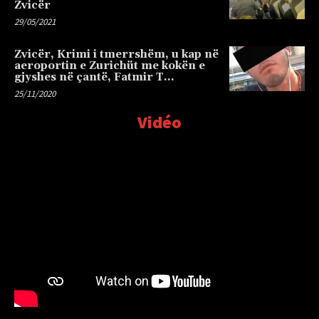
Zvicër
29/05/2021
Zvicër, Krimi i tmerrshëm, u kap në
aeroportin e Zurichüt me kokën e
gjyshes në çantë, Fatmir T…
25/11/2020
Vidéo