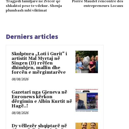
Tragjedi familjare ne Zvicer qe
Pierre Maudet rencontre des
shkaktoi pese te vdekur. Shenja
entrepreneurs Locaux
plumbash mbi viktimat
Derniers articles
Skulptura „Loti i Gurit“ i
artistit Mal Myrtaj në
Singen (D) rrëfen
dhimbjen, mallin dhe
forcën e mërgimtarëve
08/08/2026
Gazetari nga Gjeneva në
Euronews kërkon
dërgimin e Albin Kurtit në
Hagë..!
08/08/2026
Dy vëllezër shqiptarë në