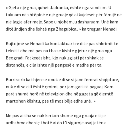
« Gjeta një grua, quhet Jadranka, është nga vendi im. U
takuam në shtëpinë e një gruaje që ai kujdeset për fëmijë në
një lagje afër meje. Sapo u njohëm, u dashuruam. Unë kam
ditëlindjen dhe është nga Zhagubica.. » ka treguar Nenadi.
Kujtojmë se Nenadi ka kontaktuar tre ditë pas shkrimit të
tekstit dhe më pas na tha se kishte gjetur një grua nga
Beogradi. Fatkeqësisht, kjo nuk zgjati për shkak të
distancës, e cila ishte një pengesë e madhe për ta.
Burri serb ka thjen se « nuk e di se si janë femrat shqiptare,
nuk e di se cili është çmimi, por jam gati të paguaj. Kam
parë shumë herë në televizion dhe në gazeta që djemtë
martohen kështu, pse të mos bëja edhe unë.. »
Më pas ai tha se nuk kërkon shumë nga gruaja e tij e
ardhshme dhe siç thotë ai do t’i sigurojë asaj jetën e