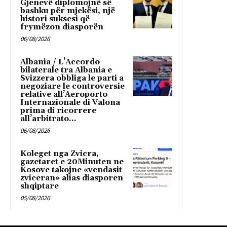
Gjenevë diplomojnë së
bashku për mjekësi, një
histori suksesi që
frymëzon diasporën
06/08/2026
Albania / L’Accordo
bilaterale tra Albania e
Svizzera obbliga le parti a
negoziare le controversie
relative all’Aeroporto
Internazionale di Valona
prima di ricorrere
all’arbitrato...
06/08/2026
Koleget nga Zvicra,
gazetaret e 20Minuten ne
Kosove takojne «vendasit
zviceran» alias diasporen
shqiptare
05/08/2026