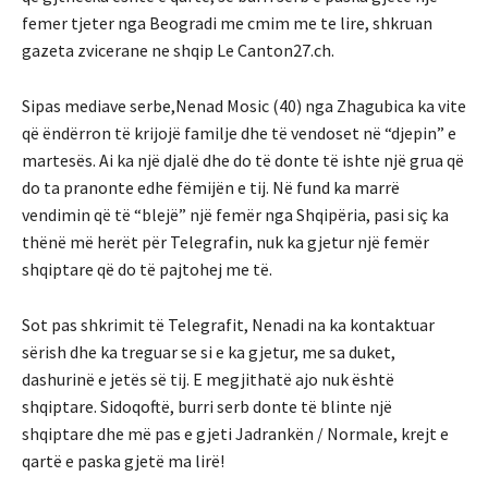
femer tjeter nga Beogradi me cmim me te lire, shkruan
gazeta zvicerane ne shqip Le Canton27.ch.
Sipas mediave serbe,Nenad Mosic (40) nga Zhagubica ka vite
që ëndërron të krijojë familje dhe të vendoset në “djepin” e
martesës. Ai ka një djalë dhe do të donte të ishte një grua që
do ta pranonte edhe fëmijën e tij. Në fund ka marrë
vendimin që të “blejë” një femër nga Shqipëria, pasi siç ka
thënë më herët për Telegrafin, nuk ka gjetur një femër
shqiptare që do të pajtohej me të.
Sot pas shkrimit të Telegrafit, Nenadi na ka kontaktuar
sërish dhe ka treguar se si e ka gjetur, me sa duket,
dashurinë e jetës së tij. E megjithatë ajo nuk është
shqiptare. Sidoqoftë, burri serb donte të blinte një
shqiptare dhe më pas e gjeti Jadrankën / Normale, krejt e
qartë e paska gjetë ma lirë!