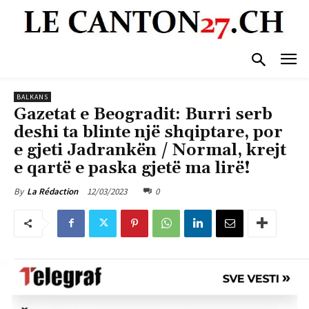
BALKANS
Gazetat e Beogradit: Burri serb
deshi ta blinte një shqiptare, por
e gjeti Jadrankën / Normal, krejt
e qartë e paska gjetë ma lirë!
12/03/2023
0
By
La Rédaction