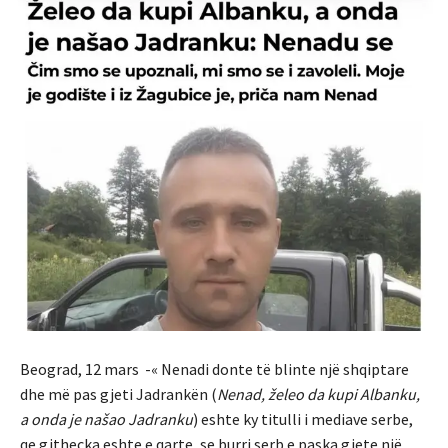
Beograd, 12 mars -« Nenadi donte të blinte një shqiptare
dhe më pas gjeti Jadrankën (
Nenad, želeo da kupi Albanku,
a onda je našao Jadranku
) eshte ky titulli i mediave serbe,
qe gjthecka eshte e qarte, se burri serb e paska gjete një