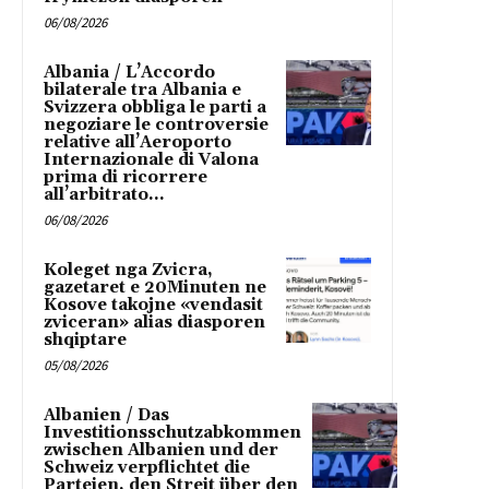
06/08/2026
Albania / L’Accordo
bilaterale tra Albania e
Svizzera obbliga le parti a
negoziare le controversie
relative all’Aeroporto
Internazionale di Valona
prima di ricorrere
all’arbitrato...
06/08/2026
Koleget nga Zvicra,
gazetaret e 20Minuten ne
Kosove takojne «vendasit
zviceran» alias diasporen
shqiptare
05/08/2026
Albanien / Das
Investitionsschutzabkommen
zwischen Albanien und der
Schweiz verpflichtet die
Parteien, den Streit über den