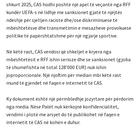
shkurt 2025, CAS hodhi poshtë një apel të veçantë nga RFF
kundër UEFA-s në lidhje me sanksionet gjatë të njëjtës
ndeshje për sjelljen raciste dhe/ose diskriminuese të
mbështetësve dhe transmetimin e mesazheve provokuese
politike të papërshtatshme për një ngjarje sportive.
Në këtë rast, CAS vendosi që shkeljet e kryera nga
mbështetësit e RFF ishin serioze dhe se sanksionet (gjoba
të shumëfishta në total 128’000 EUR) nuk ishin
joproporcionale. Një njoftim për median mbi këtë rast
mund të gjendet në faqen e internetit të CAS.
Ky dokument është një përmbledhje jozyrtare për përdorim
nga media. Nëse Palët nuk kërkojnë konfidencialitet,
vendimi i plotë me arsyet do të publikohet në faqen e
internetit të CAS në kohën e duhur.