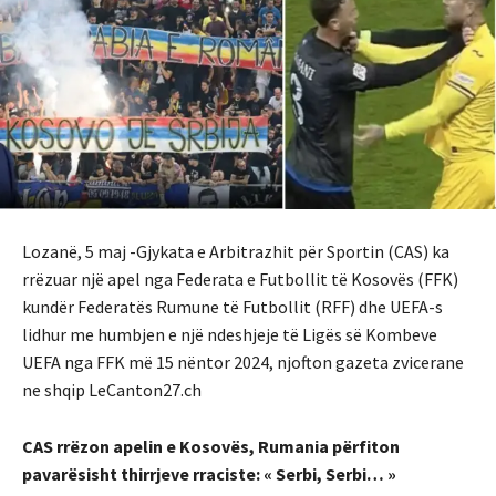
Lozanë, 5 maj -Gjykata e Arbitrazhit për Sportin (CAS) ka
rrëzuar një apel nga Federata e Futbollit të Kosovës (FFK)
kundër Federatës Rumune të Futbollit (RFF) dhe UEFA-s
lidhur me humbjen e një ndeshjeje të Ligës së Kombeve
UEFA nga FFK më 15 nëntor 2024, njofton gazeta zvicerane
ne shqip LeCanton27.ch
CAS rrëzon apelin e Kosovës, Rumania përfiton
pavarësisht thirrjeve rraciste: « Serbi, Serbi… »