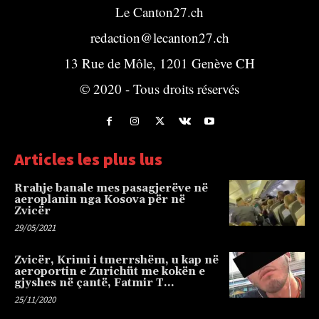
Le Canton27.ch
redaction@lecanton27.ch
13 Rue de Môle, 1201 Genève CH
© 2020 - Tous droits réservés
Articles les plus lus
Rrahje banale mes pasagjerëve në
aeroplanin nga Kosova për në
Zvicër
29/05/2021
Zvicër, Krimi i tmerrshëm, u kap në
aeroportin e Zurichüt me kokën e
gjyshes në çantë, Fatmir T…
25/11/2020