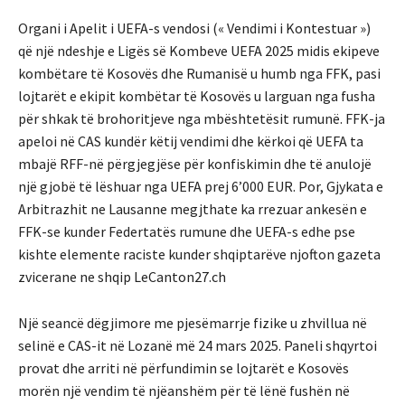
Organi i Apelit i UEFA-s vendosi (« Vendimi i Kontestuar »)
që një ndeshje e Ligës së Kombeve UEFA 2025 midis ekipeve
kombëtare të Kosovës dhe Rumanisë u humb nga FFK, pasi
lojtarët e ekipit kombëtar të Kosovës u larguan nga fusha
për shkak të brohoritjeve nga mbështetësit rumunë. FFK-ja
apeloi në CAS kundër këtij vendimi dhe kërkoi që UEFA ta
mbajë RFF-në përgjegjëse për konfiskimin dhe të anulojë
një gjobë të lëshuar nga UEFA prej 6’000 EUR. Por, Gjykata e
Arbitrazhit ne Lausanne megjthate ka rrezuar ankesën e
FFK-se kunder Federtatës rumune dhe UEFA-s edhe pse
kishte elemente raciste kunder shqiptarëve njofton gazeta
zvicerane ne shqip LeCanton27.ch
Një seancë dëgjimore me pjesëmarrje fizike u zhvillua në
selinë e CAS-it në Lozanë më 24 mars 2025. Paneli shqyrtoi
provat dhe arriti në përfundimin se lojtarët e Kosovës
morën një vendim të njëanshëm për të lënë fushën në