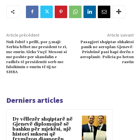
Article précédent
Article suivant
Nuk është 1 prilli, por 5 maji:
Pasagjeri shqiptar shkaktoi
Serbia bëhet me president te ri,
panik ne aeroplan Gjenevë-
me emrin Aleks Vuçi! Mesoni si
Prishtinë pasi hapi derën e
me poshte per skandalin e
aeroplanit. Policia po heton
radhës të presidentit serb me
rastin
falsikimin e emrin të tij ne
SHBA
Derniers articles
Dy vëllezër shqiptarë në
Gjenevë diplomojnë së
bashku për mjekësi, një
histori suksesi që
frymëzon diasporën