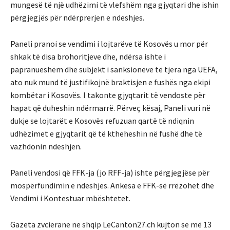
mungesë të një udhëzimi të vlefshëm nga gjyqtari dhe ishin
përgjegjës për ndërprerjen e ndeshjes.
Paneli pranoi se vendimi i lojtarëve të Kosovës u mor për
shkak të disa brohoritjeve dhe, ndërsa ishte i
papranueshëm dhe subjekt i sanksioneve të tjera nga UEFA,
ato nuk mund të justifikojnë braktisjen e fushës nga ekipi
kombëtar i Kosovës. I takonte gjyqtarit të vendoste për
hapat që duheshin ndërmarrë. Përveç kësaj, Paneli vuri në
dukje se lojtarët e Kosovës refuzuan qartë të ndiqnin
udhëzimet e gjyqtarit që të ktheheshin në fushë dhe të
vazhdonin ndeshjen.
Paneli vendosi që FFK-ja (jo RFF-ja) ishte përgjegjëse për
mospërfundimin e ndeshjes. Ankesa e FFK-së rrëzohet dhe
Vendimi i Kontestuar mbështetet.
Gazeta zvcierane ne shqip LeCanton27.ch kujton se më 13