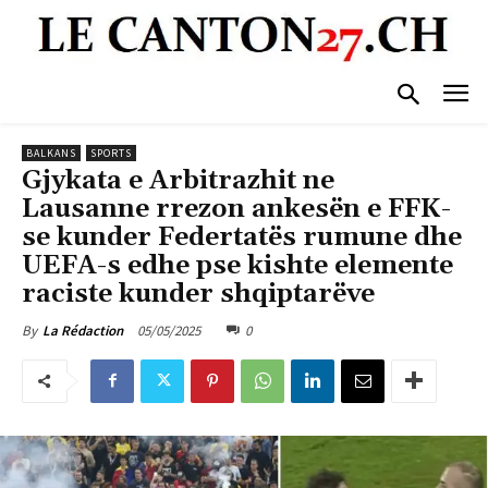
BALKANS
SPORTS
Gjykata e Arbitrazhit ne
Lausanne rrezon ankesën e FFK-
se kunder Federtatës rumune dhe
UEFA-s edhe pse kishte elemente
raciste kunder shqiptarëve
05/05/2025
0
By
La Rédaction