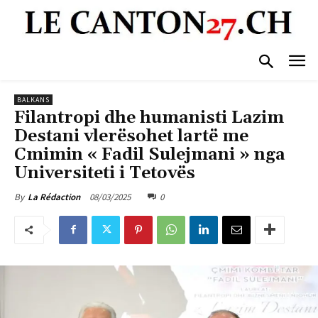
BALKANS
Filantropi dhe humanisti Lazim
Destani vlerësohet lartë me
Cmimin « Fadil Sulejmani » nga
Universiteti i Tetovës
08/03/2025
0
By
La Rédaction