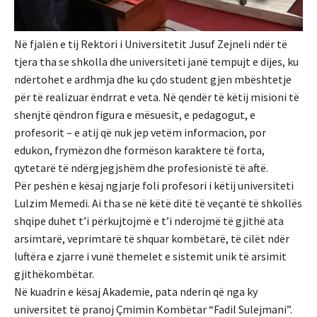
Në fjalën e tij Rektori i Universitetit Jusuf Zejneli ndër të
tjera tha se shkolla dhe universiteti janë tempujt e dijes, ku
ndërtohet e ardhmja dhe ku çdo student gjen mbështetje
për të realizuar ëndrrat e veta. Në qendër të këtij misioni të
shenjtë qëndron figura e mësuesit, e pedagogut, e
profesorit – e atij që nuk jep vetëm informacion, por
edukon, frymëzon dhe formëson karaktere të forta,
qytetarë të ndërgjegjshëm dhe profesionistë të aftë.
Për peshën e kësaj ngjarje foli profesori i këtij universiteti
Lulzim Memedi. Ai tha se në këtë ditë të veçantë të shkollës
shqipe duhet t’i përkujtojmë e t’i nderojmë të gjithë ata
arsimtarë, veprimtarë të shquar kombëtarë, të cilët ndër
luftëra e zjarre i vunë themelet e sistemit unik të arsimit
gjithëkombëtar.
Në kuadrin e kësaj Akademie, pata nderin që nga ky
universitet të pranoj Çmimin Kombëtar “Fadil Sulejmani”.