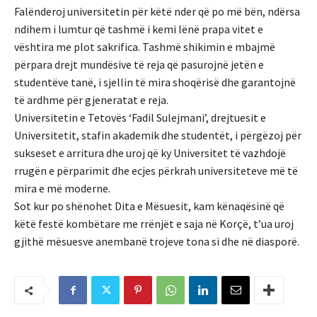
Falënderoj universitetin për këtë nder që po më bën, ndërsa
ndihem i lumtur që tashmë i kemi lënë prapa vitet e
vështira me plot sakrifica. Tashmë shikimin e mbajmë
përpara drejt mundësive të reja që pasurojnë jetën e
studentëve tanë, i sjellin të mira shoqërisë dhe garantojnë
të ardhme për gjeneratat e reja.
Universitetin e Tetovës ‘Fadil Sulejmani’, drejtuesit e
Universitetit, stafin akademik dhe studentët, i përgëzoj për
sukseset e arritura dhe uroj që ky Universitet të vazhdojë
rrugën e përparimit dhe ecjes përkrah universiteteve më të
mira e më moderne.
Sot kur po shënohet Dita e Mësuesit, kam kënaqësinë që
këtë festë kombëtare me rrënjët e saja në Korçë, t’ua uroj
gjithë mësuesve anembanë trojeve tona si dhe në diasporë.