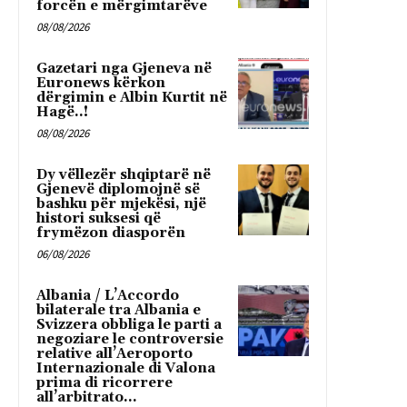
forcën e mërgimtarëve
08/08/2026
Gazetari nga Gjeneva në
Euronews kërkon
dërgimin e Albin Kurtit në
Hagë..!
08/08/2026
Dy vëllezër shqiptarë në
Gjenevë diplomojnë së
bashku për mjekësi, një
histori suksesi që
frymëzon diasporën
06/08/2026
Albania / L’Accordo
bilaterale tra Albania e
Svizzera obbliga le parti a
negoziare le controversie
relative all’Aeroporto
Internazionale di Valona
prima di ricorrere
all’arbitrato...