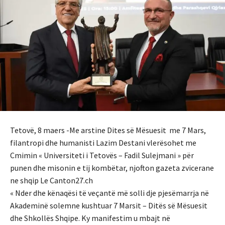
Tetovë, 8 maers -Me arstine Dites së Mësuesit me 7 Mars,
filantropi dhe humanisti Lazim Destani vlerësohet me
Cmimin « Universiteti i Tetovës – Fadil Sulejmani » për
punen dhe misonin e tij kombëtar, njofton gazeta zvicerane
ne shqip Le Canton27.ch
« Nder dhe kënaqësi të veçantë më solli dje pjesëmarrja në
Akademinë solemne kushtuar 7 Marsit – Ditës së Mësuesit
dhe Shkollës Shqipe. Ky manifestim u mbajt në