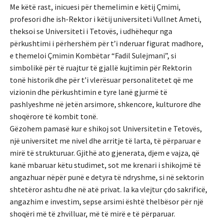
Me këtë rast, inicuesi për themelimin e këtij Çmimi,
profesori dhe ish-Rektor i këtij universiteti Vullnet Ameti,
theksoi se Universiteti i Tetovës, i udhëhequr nga
përkushtimi i përhershëm për t’i nderuar figurat madhore,
e themeloi Çmimin Kombëtar “Fadil Sulejmani”, si
simbolikë për të ruajtur të gjallë kujtimin për Rektorin
tonë historik dhe për t’i vlerësuar personalitetet që me
vizionin dhe përkushtimin e tyre lanë gjurmë të
pashlyeshme në jetën arsimore, shkencore, kulturore dhe
shoqërore të kombit tonë.
Gëzohem pamasë kur e shikoj sot Universitetin e Tetovës,
një universitet me nivel dhe arritje të larta, të përparuar e
mirë të strukturuar. Gjithë ato gjenerata, djem e vajza, që
kanë mbaruar këtu studimet, sot me krenari i shikojmë të
angazhuar nëpër punë e detyra të ndryshme, si në sektorin
shtetëror ashtu dhe në atë privat. Ia ka vlejtur çdo sakrificë,
angazhim e investim, sepse arsimi është thelbësor për një
shoqëri më të zhvilluar, më të mirë e të përparuar.