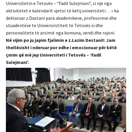
Universitetin e Tetovës – “Fadil Sulejmani”, si një nga
aktivitetet e kalendarit vjetor të këtij universiteti… » ka
deklaruar z.Dastani para akademikeve, profesoreve dhe
stuadentëve te Universirstiteit të Tetovës si dhe
personalitete të arsimit nga komuna, vendi dhe rajoni.
Në vijim po ju japim fjalimin e z.Lazim Destanit: Jam
thellësisht i nderuar por edhe i emocionuar për këtë
çmim që më jep Universiteti i Tetovës – ‘Fadil
Sulejmani’.