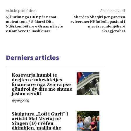
Article précédent
Article suivant
Një urim nga OKB për nanat,
Xherdan Shaqiri per gazeten
motrat tona / 8 Marsi Dita
zvicerane: Në futboll, pasioni i
Ndërkombëtare e Gruas në syte
njerëzve ndonjëherë
e Kombeve te Bashkuara
ekzagjerohet
Derniers articles
Kosovarja humbi te
drejten e mbeshtetjes
financiare nga Zvicra pse
qëndroi dy dite me shume
jashta vendit
08/08/2026
Skulptura „Loti i Gurit“ i
artistit Mal Myrtaj në
Singen (D) rrëfen
dhimbjen, mallin dhe