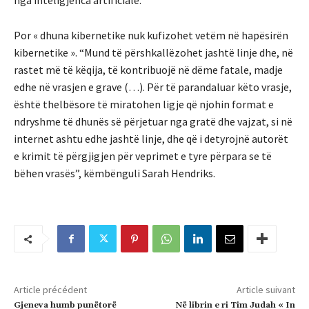
nga inteligjenca artificiale.
Por « dhuna kibernetike nuk kufizohet vetëm në hapësirën
kibernetike ». “Mund të përshkallëzohet jashtë linje dhe, në
rastet më të këqija, të kontribuojë në dëme fatale, madje
edhe në vrasjen e grave (…). Për të parandaluar këto vrasje,
është thelbësore të miratohen ligje që njohin format e
ndryshme të dhunës së përjetuar nga gratë dhe vajzat, si në
internet ashtu edhe jashtë linje, dhe që i detyrojnë autorët
e krimit të përgjigjen për veprimet e tyre përpara se të
bëhen vrasës”, këmbënguli Sarah Hendriks.
Article précédent
Article suivant
Gjeneva humb punëtorë
Në librin e ri Tim Judah « In