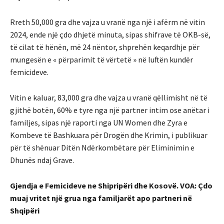
Rreth 50,000 gra dhe vajza u vranë nga një i afërm në vitin
2024, ende një çdo dhjetë minuta, sipas shifrave të OKB-së,
të cilat të hënën, më 24 nëntor, shprehën keqardhje për
mungesën e « përparimit të vërtetë » në luftën kundër
femicideve.
Vitin e kaluar, 83,000 gra dhe vajza u vranë qëllimisht në të
gjithë botën, 60% e tyre nga një partner intim ose anëtar i
familjes, sipas një raporti nga UN Women dhe Zyra e
Kombeve të Bashkuara për Drogën dhe Krimin, i publikuar
për të shënuar Ditën Ndërkombëtare për Eliminimin e
Dhunës ndaj Grave.
Gjendja e Femicideve ne Shipripëri dhe Kosovë. VOA: Çdo
muaj vritet një grua nga familjarët apo partneri në
Shqipëri