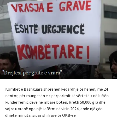
Kombet e Bashkuara shprehën keqardhje të hënën, më 24
nëntor, për mungesën e « përparimit të vërtetë » në luftën
kundër femicideve në mbarë botën. Rreth 50,000 gra dhe
vajza u vranë nga një i afërm në vitin 2024, ende një çdo
dhjetë minuta, sipas shifrave të OKB-së.