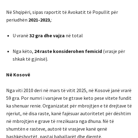
Në Shqipëri, sipas raportit të Avokatit të Popullit për
periudhën
2021-2023
,:
U vranë
32 gra dhe vajza
në total
Nga këto,
24 raste konsiderohen femicid
(vrasje për
shkak të gjinisë).
Në Kosovë
Nga viti 2010 deri në mars të vitit 2025, në Kosovë janë vrarë
59 gra. Por numri i varsjeve te gtrave keto pese vitete fundit
ka shenuar renie. Organizatat për mbrojtjen e të drejtave të
njeriut, në disa raste, kanë fajësuar autoritetet për dështim
në mbrojtjen e grave të rrezikuara nga dhuna. Në të
shumtën e rasteve, autorë të vrasjeve kanë qenë
bashkëshortët, pastaj baballarët dhe djemtë.