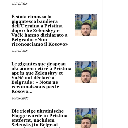
10/08/2026
È stata rimossa la
gigantesca bandiera
dell’Ucraina a Pristina
dopo che Zelenskyy e
Vučić hanno dichiarato a
Belgrado: «Non
riconosciamo il Kosovo»
10/08/2026
Le gigantesque drapeau
ukrainien retiré à Pristina
après que Zelenskyy et
Vučić ont déclaré à
Belgrade : « Nous ne
reconnaissons pas le
Kosovo...
10/08/2026
Die riesige ukrainische
Flagge wurde in Pristina
entfernt, nachdem
Selenskyj in Belgrad