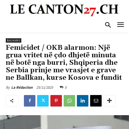
BALKANS
Femicidet / OKB alarmon: Një
grua vritet në çdo dhjetë minuta
në botë nga burri, Shqiperia dhe
Serbia prinje me vrasjet e grave
ne Ballkan, kurse Kosova e fundit
25/11/2025
0
By
La Rédaction