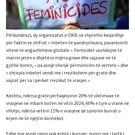
Përkundrazi, dy organizatat e OKB-së shprehin keqardhje
për faktin se shifrat « mbeten të pandryshuara, pavarësisht
viteve të angazhimeve globale ». Femicidet vazhdojnë të
marrin jetën e dhjetëra mijëra grave dhe vajzave në të
gjithë botën, « pa asnjë shenjë përmirësimi të vërtetë » dhe
« shtëpia mbetet vendi më i rrezikshëm për gratë dhe
vajzat për sa i përket rrezikut të vrasjes ».
Kështu, ndërsa gratë përfaqësonin 20% të viktimave të
vrasjeve në mbarë botën në vitin 2024, 60% e tyre u vranë në
shtëpi, ndërsa vetëm 11% e vrasjeve që synonin burrat u
kryen në të njëjtin kontekst.
Edhe pse asnjë rajon nuk është i kursyer, numri më i lartë i