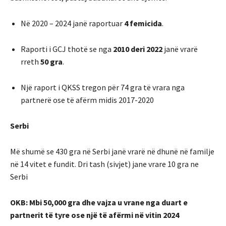
Në 2020 – 2024 janë raportuar
4 femicida
.
Raporti i GCJ thotë se nga
2010 deri 2022
janë vrarë
rreth
50 gra
.
Një raport i QKSS tregon për 74 gra të vrara nga
partnerë ose të afërm midis 2017-2020
Serbi
Më shumë se 430 gra në Serbi janë vrarë në dhunë në familje
në 14 vitet e fundit. Dri tash (sivjet) jane vrare 10 gra ne
Serbi
OKB: Mbi 50,000 gra dhe vajza u vrane nga duart e
partnerit të tyre ose një të afërmi në vitin 2024