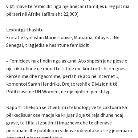
viktimave të femicidit nga një anëtar i familjes u regjistrua
përsëri në Afrikë (afërsisht 22,000).
Lexoni gjithashtu
Emrat e tyre ishin Marie-Louise, Mariama, Yafaye… Në
Senegal, tragjedia e heshtur e femicidit
« Femicidet nuk lindin nga askund. Ato shpesh janë pjesë e
një cikli dhune që mund të fillojë me kontroll shtrëngues,
kërcënime dhe ngacmime, përfshirë ato në internet »,
komentoi Sarah Hendriks, Drejtoreshë e Divizionit të
Politikave në UN Women, në një njoftim për shtyp.
Raporti thekson se zhvillimi i teknologjive të caktuara ka
përkeqësuar ose madje ka krijuar lloje të reja dhune ndaj
grave, të tilla si zbulimi i imazheve dhe të dhënave
personale dhe publikimi i videove « deepfake » të gjeneruara