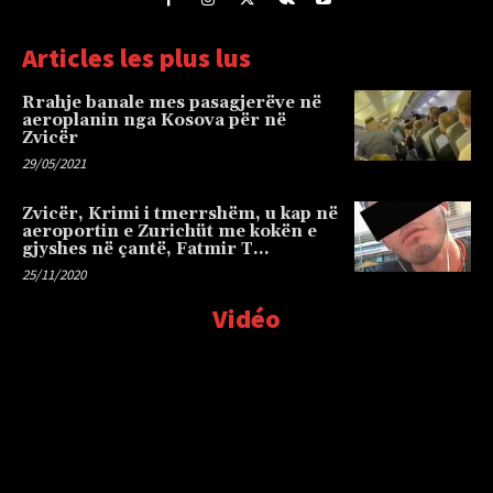
Articles les plus lus
Rrahje banale mes pasagjerëve në
aeroplanin nga Kosova për në
Zvicër
29/05/2021
Zvicër, Krimi i tmerrshëm, u kap në
aeroportin e Zurichüt me kokën e
gjyshes në çantë, Fatmir T…
25/11/2020
Vidéo