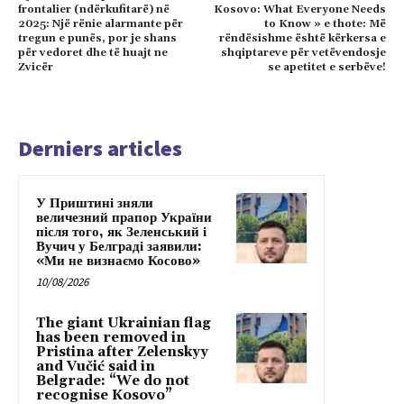
frontalier (ndërkufitarë) në
Kosovo: What Everyone Needs
2025: Një rënie alarmante për
to Know » e thote: Më
tregun e punës, por je shans
rëndësishme është kërkersa e
për vedoret dhe të huajt ne
shqiptareve për vetëvendosje
Zvicër
se apetitet e serbëve!
Derniers articles
У Приштині зняли
величезний прапор України
після того, як Зеленський і
Вучич у Белграді заявили:
«Ми не визнаємо Косово»
10/08/2026
The giant Ukrainian flag
has been removed in
Pristina after Zelenskyy
and Vučić said in
Belgrade: “We do not
recognise Kosovo”