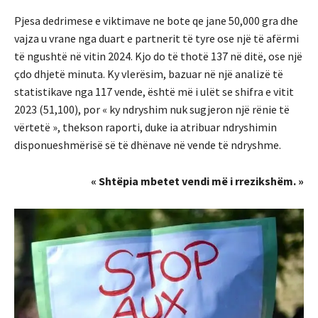
Pjesa dedrimese e viktimave ne bote qe jane 50,000 gra dhe
vajza u vrane nga duart e partnerit të tyre ose një të afërmi
të ngushtë në vitin 2024. Kjo do të thotë 137 në ditë, ose një
çdo dhjetë minuta. Ky vlerësim, bazuar në një analizë të
statistikave nga 117 vende, është më i ulët se shifra e vitit
2023 (51,100), por « ky ndryshim nuk sugjeron një rënie të
vërtetë », thekson raporti, duke ia atribuar ndryshimin
disponueshmërisë së të dhënave në vende të ndryshme.
« Shtëpia mbetet vendi më i rrezikshëm. »