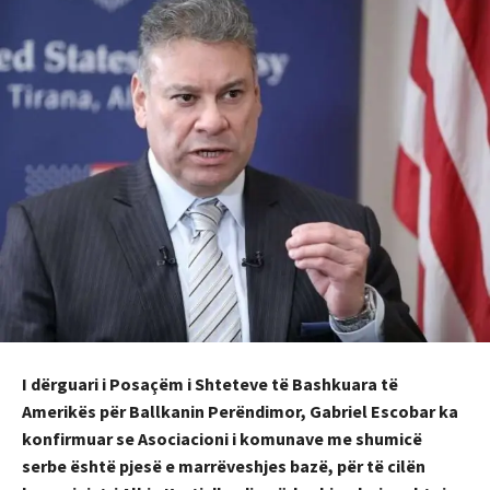
I dërguari i Posaçëm i Shteteve të Bashkuara të
Amerikës për Ballkanin Perëndimor, Gabriel Escobar ka
konfirmuar se Asociacioni i komunave me shumicë
serbe është pjesë e marrëveshjes bazë, për të cilën