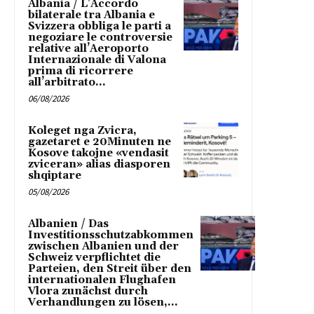
Albania / L’Accordo
bilaterale tra Albania e
Svizzera obbliga le parti a
negoziare le controversie
relative all’Aeroporto
Internazionale di Valona
prima di ricorrere
all’arbitrato...
06/08/2026
Koleget nga Zvicra,
gazetaret e 20Minuten ne
Kosove takojne «vendasit
zviceran» alias diasporen
shqiptare
05/08/2026
Albanien / Das
Investitionsschutzabkommen
zwischen Albanien und der
Schweiz verpflichtet die
Parteien, den Streit über den
internationalen Flughafen
Vlora zunächst durch
Verhandlungen zu lösen,...