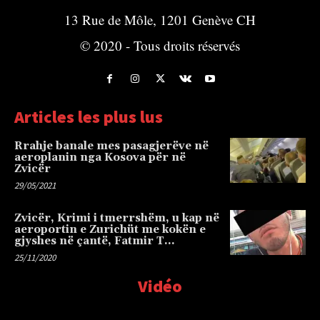
13 Rue de Môle, 1201 Genève CH
© 2020 - Tous droits réservés
Articles les plus lus
Rrahje banale mes pasagjerëve në
aeroplanin nga Kosova për në
Zvicër
29/05/2021
Zvicër, Krimi i tmerrshëm, u kap në
aeroportin e Zurichüt me kokën e
gjyshes në çantë, Fatmir T…
25/11/2020
Vidéo