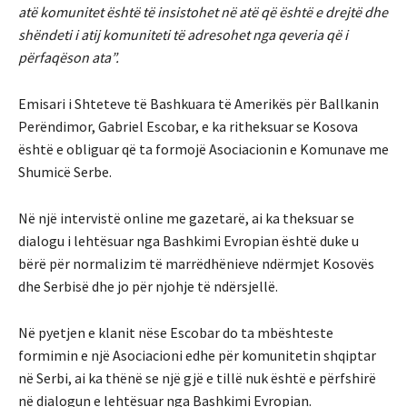
atë komunitet është të insistohet në atë që është e drejtë dhe
shëndeti i atij komuniteti të adresohet nga qeveria që i
përfaqëson ata”.
Emisari i Shteteve të Bashkuara të Amerikës për Ballkanin
Perëndimor, Gabriel Escobar, e ka ritheksuar se Kosova
është e obliguar që ta formojë Asociacionin e Komunave me
Shumicë Serbe.
Në një intervistë online me gazetarë, ai ka theksuar se
dialogu i lehtësuar nga Bashkimi Evropian është duke u
bërë për normalizim të marrëdhënieve ndërmjet Kosovës
dhe Serbisë dhe jo për njohje të ndërsjellë.
Në pyetjen e klanit nëse Escobar do ta mbështeste
formimin e një Asociacioni edhe për komunitetin shqiptar
në Serbi, ai ka thënë se një gjë e tillë nuk është e përfshirë
në dialogun e lehtësuar nga Bashkimi Evropian.