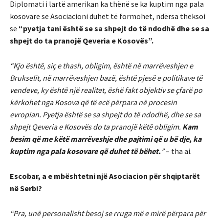
Diplomati i lartë amerikan ka thënë se ka kuptim nga pala
kosovare se Asociacioni duhet të formohet, ndërsa theksoi
se
“pyetja tani është se sa shpejt do të ndodhë dhe se sa
shpejt do ta pranojë Qeveria e Kosovës”.
“Kjo është, siç e thash, obligim, është në marrëveshjen e
Brukselit, në marrëveshjen bazë, është pjesë e politikave të
vendeve, ky është një realitet, ëshë fakt objektiv se çfarë po
kërkohet nga Kosova që të ecë përpara në procesin
evropian. Pyetja është se sa shpejt do të ndodhë, dhe se sa
shpejt Qeveria e Kosovës do ta pranojë këtë obligim.
Kam
besim që me këtë marrëveshje dhe pajtimi që u bë dje, ka
kuptim nga pala kosovare që duhet të bëhet.
”
– tha ai.
Escobar, a e mbështetni një Asociacion për shqiptarët
në Serbi?
“Pra, unë personalisht besoj se rruga më e mirë përpara për