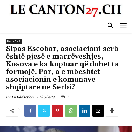
BALKANS
Sipas Escobar, asociacioni serb
është pjesë e marrëveshjes,
Kosova e ka kuptuar që duhet ta
formojë. Por, a e mbeshtet
asociacionin e komunave
shqiptare ne Serbi?
01/03/2023
0
By
La Rédaction