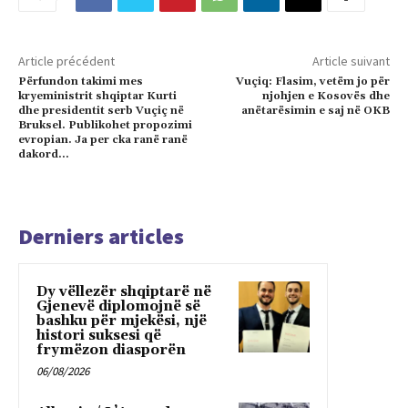
Article précédent
Article suivant
Përfundon takimi mes
Vuçiq: Flasim, vetëm jo për
kryeministrit shqiptar Kurti
njohjen e Kosovës dhe
dhe presidentit serb Vuçiç në
anëtarësimin e saj në OKB
Bruksel. Publikohet propozimi
evropian. Ja per cka ranë ranë
dakord…
Derniers articles
Dy vëllezër shqiptarë në
Gjenevë diplomojnë së
bashku për mjekësi, një
histori suksesi që
frymëzon diasporën
06/08/2026