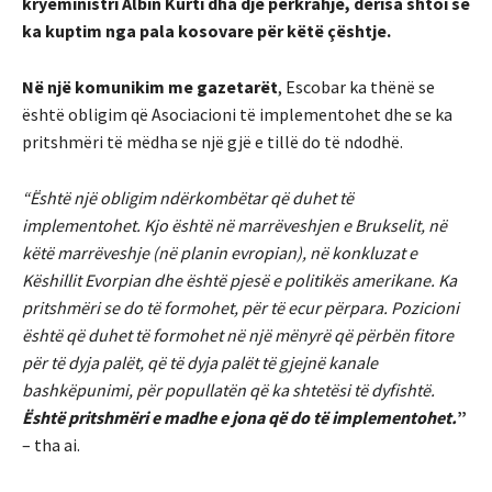
kryeministri Albin Kurti dha dje përkrahje, derisa shtoi se
ka kuptim nga pala kosovare për këtë çështje.
Në një komunikim me gazetarët
, Escobar ka thënë se
është obligim që Asociacioni të implementohet dhe se ka
pritshmëri të mëdha se një gjë e tillë do të ndodhë.
“Është një obligim ndërkombëtar që duhet të
implementohet. Kjo është në marrëveshjen e Brukselit, në
këtë marrëveshje (në planin evropian), në konkluzat e
Këshillit Evorpian dhe është pjesë e politikës amerikane. Ka
pritshmëri se do të formohet, për të ecur përpara. Pozicioni
është që duhet të formohet në një mënyrë që përbën fitore
për të dyja palët, që të dyja palët të gjejnë kanale
bashkëpunimi, për popullatën që ka shtetësi të dyfishtë.
Është pritshmëri e madhe e jona që do të implementohet.
”
– tha ai.