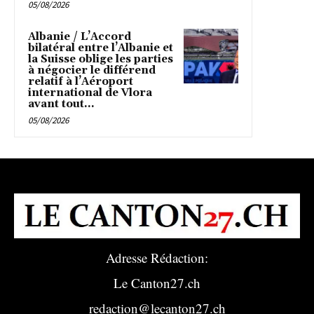
05/08/2026
Albanie / L’Accord
bilatéral entre l’Albanie et
la Suisse oblige les parties
à négocier le différend
relatif à l’Aéroport
international de Vlora
avant tout...
05/08/2026
Adresse Rédaction:
Le Canton27.ch
redaction@lecanton27.ch