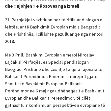
dhe « njohjen » e Kosoves nga Izraeli
21. Përpjekjet vazhduan për të rifilluar dialogun e
lehtësuar të Bashkimit Evropian midis Beogradit
dhe Prishtinës, i cili ishte pezulluar që nga nëntori
2018.
Më 3 Prill, Bashkimi Evropian emëroi Miroslav
Lajčák si Përfaqësues Special për dialogun
Beograd-Prishtinë dhe çështje të tjera rajonale të
Ballkanit Perëndimor. Emërimi u mirëprit gjatë
Samitit të Bashkimit Evropian-Ballkanit
Perëndimor në 6 maj nga udhëheqësit e Bashkimit
Evropian dhe Ballkanit Perëndimor, të cilët
gjithashtu rikonfirmuan perspektivën evropiane të