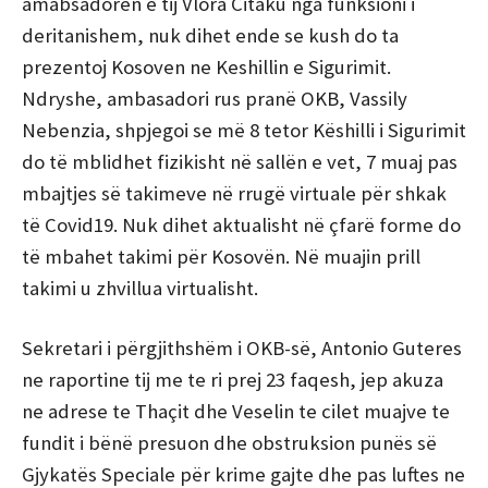
amabsadoren e tij Vlora Citaku nga funksioni i
deritanishem, nuk dihet ende se kush do ta
prezentoj Kosoven ne Keshillin e Sigurimit.
Ndryshe, a
mbasadori rus pranë OKB, Vassily
Nebenzia, shpjegoi se më 8 tetor Këshilli i Sigurimit
do të mblidhet fizikisht në sallën e vet, 7 muaj pas
mbajtjes së takimeve në rrugë virtuale për shkak
të Covid19.
Nuk dihet aktualisht në çfarë forme do
të mbahet takimi për Kosovën. Në muajin prill
takimi u zhvillua virtualisht.
Sekretari i përgjithshëm i OKB-së, Antonio Guteres
ne raportine tij me te ri prej 23 faqesh, jep akuza
ne adrese te Thaçit dhe Veselin te cilet muajve te
fundit i bënë presuon dhe obstruksion punës së
Gjykatës Speciale për krime gajte dhe pas luftes ne