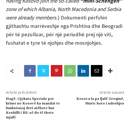
having Kosovo join the so-called
“mini-Schengen”
zone of which Albania, North Macedonia and Serbia
were already members.
) Dokumenti përfshin
gjithashtu marrëveshje nga Prishtina dhe Beogradi
për të pezulluar, për një periudhë prej një viti,
fushatat e tyre të njohjes dhe mosnjohjes.
Article précédent
Article suivant
Hagë, Gjykata Speciale per
Kosova la pa fjalë Greqinë,
krime ne Kosovë ka mandat te
Muric hero i ndeshjes
funksionoj deri atëhere kur
Keshilli i BE-së do të thote
mjaft!