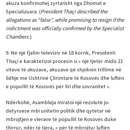
akuza konfirmohej zyrtarisht nga Dhomat e
Specializuara. (
President Thaçi described the
allegations as “false”, while promising to resign if the
indictment was officially confirmed by the Specialist
Chambers.
)
9. Në një fjalim televiziv në 18 korrik, Presidenti
Thaçi e karakterizoi procesin si « një tjetër midis 21
viteve të akuzave, akuzave që shpiknin trillime në
lidhje me Ushtrinë Çlirimtare të Kosovës dhe luftën
e popullit të Kosovës për liri dhe sovranitet ».
Ndërkohë, Asambleja miratoi një rezolutë jo-
detyruese mbi unitetin politik dhe qytetar në
mbrojtjen e vlerave të popullit të Kosovës duke
thirrur, ndër të tjera, « për të mbrojtur luftën