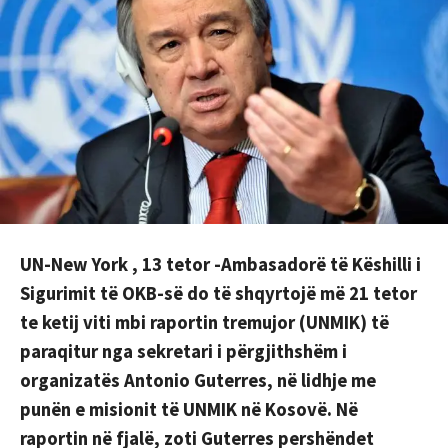
UN-New York , 13 tetor -Ambasadorë të Këshilli i
Sigurimit të OKB-së do të shqyrtojë më 21 tetor
te ketij viti mbi raportin tremujor (UNMIK) të
paraqitur nga sekretari i përgjithshëm i
organizatës Antonio Guterres, në lidhje me
punën e misionit të UNMIK në Kosovë. Në
raportin në fjalë, zoti Guterres pershëndet