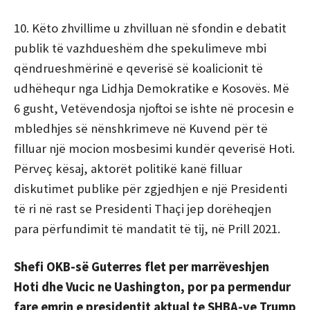
10. Këto zhvillime u zhvilluan në sfondin e debatit
publik të vazhdueshëm dhe spekulimeve mbi
qëndrueshmërinë e qeverisë së koalicionit të
udhëhequr nga Lidhja Demokratike e Kosovës. Më
6 gusht, Vetëvendosja njoftoi se ishte në procesin e
mbledhjes së nënshkrimeve në Kuvend për të
filluar një mocion mosbesimi kundër qeverisë Hoti.
Përveç kësaj, aktorët politikë kanë filluar
diskutimet publike për zgjedhjen e një Presidenti
të ri në rast se Presidenti Thaçi jep dorëheqjen
para përfundimit të mandatit të tij, në Prill 2021.
Shefi OKB-së Guterres flet per marrëveshjen
Hoti dhe Vucic ne Uashington, por pa permendur
fare emrin e presidentit aktual te SHBA-ve Trump