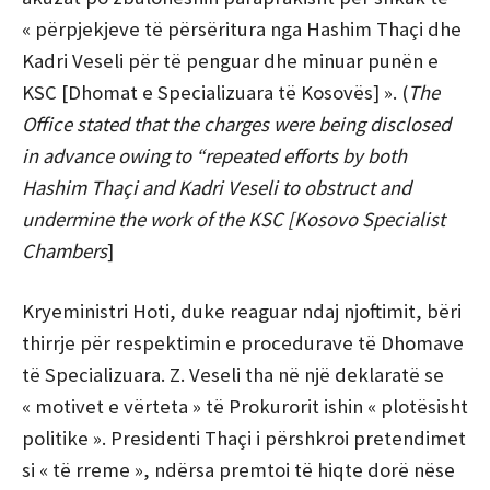
« përpjekjeve të përsëritura nga Hashim Thaçi dhe
Kadri Veseli për të penguar dhe minuar punën e
KSC [Dhomat e Specializuara të Kosovës] ». (
The
Office stated that the charges were being disclosed
in advance owing to “repeated efforts by both
Hashim Thaçi and Kadri Veseli to obstruct and
undermine the work of the KSC [Kosovo Specialist
Chambers
]
Kryeministri Hoti, duke reaguar ndaj njoftimit, bëri
thirrje për respektimin e procedurave të Dhomave
të Specializuara. Z. Veseli tha në një deklaratë se
« motivet e vërteta » të Prokurorit ishin « plotësisht
politike ». Presidenti Thaçi i përshkroi pretendimet
si « të rreme », ndërsa premtoi të hiqte dorë nëse