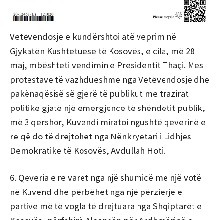
Vetёvendosje e kundërshtoi atë veprim në
Gjykatën Kushtetuese të Kosovës, e cila, më 28
maj, mbështeti vendimin e Presidentit Thaçi. Mes
protestave të vazhdueshme nga Vetёvendosje dhe
pakënaqësisë së gjerë të publikut me trazirat
politike gjatë një emergjence të shëndetit publik,
më 3 qershor, Kuvendi miratoi ngushtë qeverinë e
re që do të drejtohet nga Nënkryetari i Lidhjes
Demokratike të Kosovës, Avdullah Hoti.
6. Qeveria e re varet nga një shumicë me një votë
në Kuvend dhe përbëhet nga një përzierje e
partive më të vogla të drejtuara nga Shqiptarët e