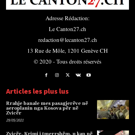
Adresse Rédaction:
Le Canton27.ch
redaction@lecanton27.ch
13 Rue de Môle, 1201 Genève CH
© 2020 - Tous droits réservés
Articles les plus lus
Rrahje banale mes pasagjerëve në
aeroplanin nga Kosova për në
Zvicër
29/05/2021
Zvicër, Krimi i tmerrshëm, u kap në