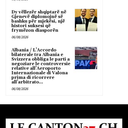
Dy vëllezër shqiptarë në
Gjenevë diplomojnë së
bashku për mjekësi, një
histori suksesi që
frymëzon diasporën
06/08/2026
Albania / L’Accordo
bilaterale tra Albania e
Svizzera obbliga le parti a
negoziare le controversie
relative all’Aeroporto
Internazionale di Valona
prima di ricorrere
all’arbitrato...
06/08/2026