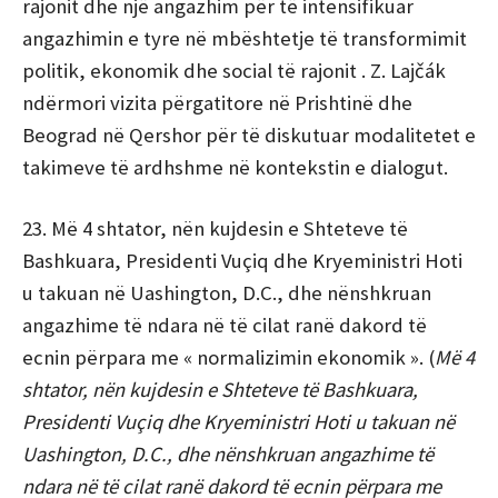
rajonit dhe një angazhim për të intensifikuar
angazhimin e tyre në mbështetje të transformimit
politik, ekonomik dhe social të rajonit . Z. Lajčák
ndërmori vizita përgatitore në Prishtinë dhe
Beograd në Qershor për të diskutuar modalitetet e
takimeve të ardhshme në kontekstin e dialogut.
23. Më 4 shtator, nën kujdesin e Shteteve të
Bashkuara, Presidenti Vuçiq dhe Kryeministri Hoti
u takuan në Uashington, D.C., dhe nënshkruan
angazhime të ndara në të cilat ranë dakord të
ecnin përpara me « normalizimin ekonomik ». (
Më 4
shtator, nën kujdesin e Shteteve të Bashkuara,
Presidenti Vuçiq dhe Kryeministri Hoti u takuan në
Uashington, D.C., dhe nënshkruan angazhime të
ndara në të cilat ranë dakord të ecnin përpara me