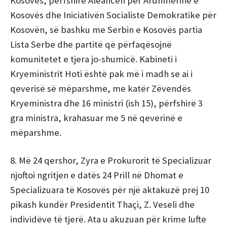
Kosovës, përfshirë Aleancën për Ardhmërinë e
Kosovës dhe Iniciativën Socialiste Demokratike për
Kosovën, së bashku me Serbin e Kosovës partia
Lista Serbe dhe partitë që përfaqësojnë
komunitetet e tjera jo-shumicë. Kabineti i
Kryeministrit Hoti është pak më i madh se ai i
qeverisë së mëparshme, me katër Zëvendës
Kryeministra dhe 16 ministri (ish 15), përfshirë 3
gra ministra, krahasuar me 5 në qeverinë e
mëparshme.
8. Më 24 qershor, Zyra e Prokurorit të Specializuar
njoftoi ngritjen e datës 24 Prill në Dhomat e
Specializuara të Kosovës për një aktakuzë prej 10
pikash kundër Presidentit Thaçi, Z. Veseli dhe
individëve të tjerë. Ata u akuzuan për krime lufte