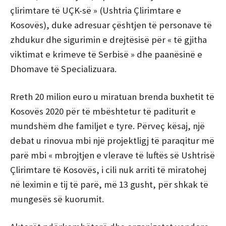
çlirimtare të UÇK-së » (Ushtria Çlirimtare e
Kosovës), duke adresuar çështjen të personave të
zhdukur dhe sigurimin e drejtësisë për « të gjitha
viktimat e krimeve të Serbisë » dhe paanësinë e
Dhomave të Specializuara.
Rreth 20 milion euro u miratuan brenda buxhetit të
Kosovës 2020 për të mbështetur të paditurit e
mundshëm dhe familjet e tyre. Përveç kësaj, një
debat u rinovua mbi një projektligj të paraqitur më
parë mbi « mbrojtjen e vlerave të luftës së Ushtrisë
Çlirimtare të Kosovës, i cili nuk arriti të miratohej
në leximin e tij të parë, më 13 gusht, për shkak të
mungesës së kuorumit.