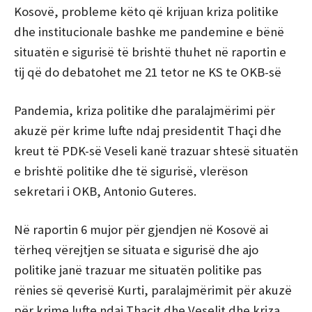
Kosovë, probleme këto që krijuan kriza politike
dhe institucionale bashke me pandemine e bënë
situatën e sigurisë të brishtë thuhet në raportin e
tij që do debatohet me 21 tetor ne KS te OKB-së
Pandemia, kriza politike dhe paralajmërimi për
akuzë për krime lufte ndaj presidentit Thaçi dhe
kreut të PDK-së Veseli kanë trazuar shtesë situatën
e brishtë politike dhe të sigurisë, vlerëson
sekretari i OKB, Antonio Guteres.
Në raportin 6 mujor për gjendjen në Kosovë ai
tërheq vërejtjen se situata e sigurisë dhe ajo
politike janë trazuar me situatën politike pas
rënies së qeverisë Kurti, paralajmërimit për akuzë
për krime lufte ndaj Thaçit dhe Veselit dhe kriza