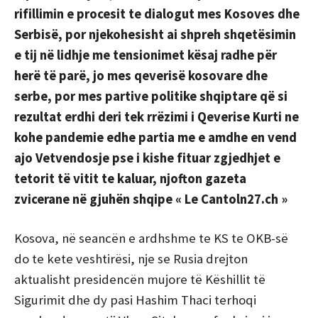
rifillimin e procesit te dialogut mes Kosoves dhe
Serbisë, por njekohesisht ai shpreh shqetësimin
e tij në lidhje me tensionimet kësaj radhe për
herë të parë, jo mes qeverisë kosovare dhe
serbe, por mes partive politike shqiptare që si
rezultat erdhi deri tek rrëzimi i Qeverise Kurti ne
kohe pandemie edhe partia me e amdhe en vend
ajo Vetvendosje pse i kishe fituar zgjedhjet e
tetorit të vitit te kaluar, njofton gazeta
zvicerane në gjuhën shqipe « Le Cantoln27.ch »
Kosova, në seancë
n e ardhshme te KS te OKB-së
do te kete veshtirësi, nje se Rusia drejton
aktualisht presidencën mujore të Këshillit të
Sigurimit dhe dy pasi Hashim Thaci terhoqi