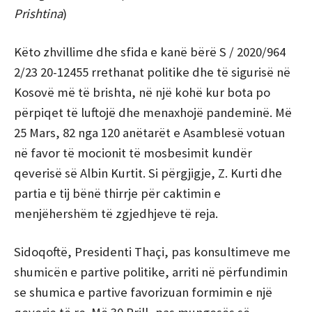
Prishtina
)
Këto zhvillime dhe sfida e kanë bërë S / 2020/964
2/23 20-12455 rrethanat politike dhe të sigurisë në
Kosovë më të brishta, në një kohë kur bota po
përpiqet të luftojë dhe menaxhojë pandeminë.
Më
25 Mars, 82 nga 120 anëtarët e Asamblesë votuan
në favor të mocionit të mosbesimit kundër
qeverisë së Albin Kurtit. Si përgjigje, Z. Kurti dhe
partia e tij bënë thirrje për caktimin e
menjëhershëm të zgjedhjeve të reja.
Sidoqoftë, Presidenti Thaçi, pas konsultimeve me
shumicën e partive politike, arriti në përfundimin
se shumica e partive favorizuan formimin e një