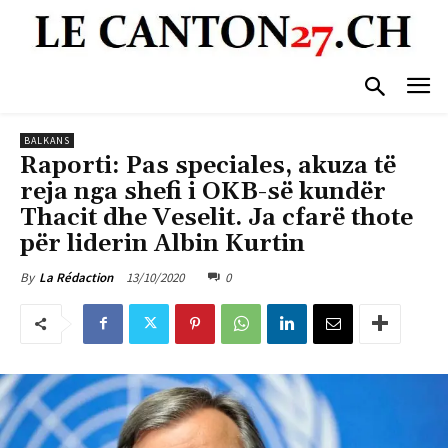
BALKANS
Raporti: Pas speciales, akuza të
reja nga shefi i OKB-së kundër
Thacit dhe Veselit. Ja cfarë thote
për liderin Albin Kurtin
13/10/2020
0
By
La Rédaction