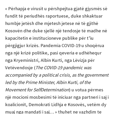
« Përhapja e virusit u përshpejtua gjatë gjysmës së
fundit të periudhës raportuese, duke shkaktuar
humbje jetësh dhe mjetesh jetese në të gjithë
Kosovën dhe duke sjellë një tendosje të madhe në
kapacitetin e institucioneve publike për t’iu
përgjigjur krizës. Pandemia COVID-19 u shoqërua
nga një krizë politike, pasi qeveria e udhëhequr
nga Kryeministri, Albin Kurti, nga Lëvizja për
Vetëvendosje (
The COVID-19 pandemic was
accompanied by a political crisis, as the government
led by the Prime Minister, Albin Kurti, of the
Movement for SelfDetermination
) u votua përmes
një mocioni mosbesimi të iniciuar nga partneri i saj i
koalicionit, Demokrati Lidhja e Kosovës, vetëm dy
muaj nga mandati i saj… » thuhet ne vazhdim te