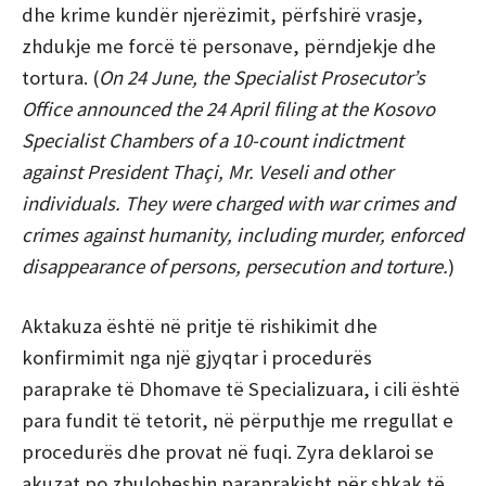
dhe krime kundër njerëzimit, përfshirë vrasje,
zhdukje me forcë të personave, përndjekje dhe
tortura. (
On 24 June, the Specialist Prosecutor’s
Office announced the 24 April filing at the Kosovo
Specialist Chambers of a 10-count indictment
against President Thaçi, Mr. Veseli and other
individuals. They were charged with war crimes and
crimes against humanity, including murder, enforced
disappearance of persons, persecution and torture.
)
Aktakuza është në pritje të rishikimit dhe
konfirmimit nga një gjyqtar i procedurës
paraprake të Dhomave të Specializuara, i cili është
para fundit të tetorit, në përputhje me rregullat e
procedurës dhe provat në fuqi. Zyra deklaroi se
akuzat po zbuloheshin paraprakisht për shkak të