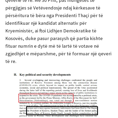
qeverie të re. Më 30 Prill, pas mungesës së
përgjigjes së Vetёvendosje ndaj kërkesave të
përsëritura të bëra nga Presidenti Thaçi për të
identifikuar një kandidat alternativ për
Kryeministër, ai ftoi Lidhjen Demokratike të
Kosovës, duke pasur parasysh që partia kishte
fituar numrin e dytë më të lartë të votave në
zgjedhjet e mëparshme, për të formuar një qeveri
të re.