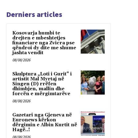
Derniers articles
Kosovarja humbi te
drejten e mbeshtetjes
financiare nga Zvicra pse
qëndroi dy dite me shume
jashta vendit
08/08/2026
Skulptura „Loti i Gurit“ i
artistit Mal Myrtaj në
Singen (D) rrëfen
dhimbjen, mallin dhe
forcën e mërgimtarëve
08/08/2026
Gazetari nga Gjeneva në
Euronews kërkon
dërgimin e Albin Kurtit në
Hagë..!
08/08/2026