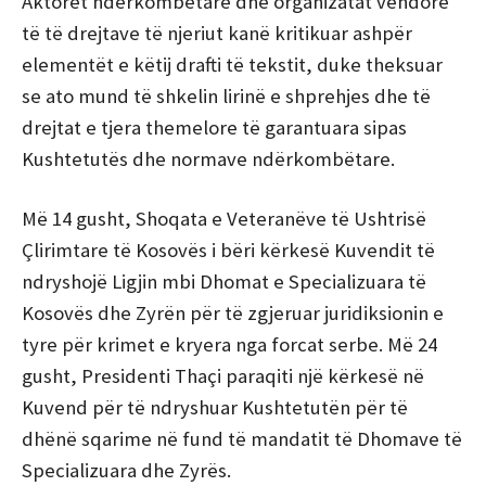
Aktorët ndërkombëtarë dhe organizatat vendore
të të drejtave të njeriut kanë kritikuar ashpër
elementët e këtij drafti të tekstit, duke theksuar
se ato mund të shkelin lirinë e shprehjes dhe të
drejtat e tjera themelore të garantuara sipas
Kushtetutës dhe normave ndërkombëtare.
Më 14 gusht, Shoqata e Veteranëve të Ushtrisë
Çlirimtare të Kosovës i bëri kërkesë Kuvendit të
ndryshojë Ligjin mbi Dhomat e Specializuara të
Kosovës dhe Zyrën për të zgjeruar juridiksionin e
tyre për krimet e kryera nga forcat serbe. Më 24
gusht, Presidenti Thaçi paraqiti një kërkesë në
Kuvend për të ndryshuar Kushtetutën për të
dhënë sqarime në fund të mandatit të Dhomave të
Specializuara dhe Zyrës.