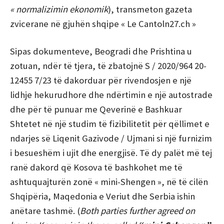
« normalizimin ekonomik
), transmeton gazeta
zvicerane në gjuhën shqipe « Le Cantoln27.ch »
Sipas dokumenteve, Beogradi dhe Prishtina u
zotuan, ndër të tjera, të zbatojnë S / 2020/964 20-
12455 7/23 të dakorduar për rivendosjen e një
lidhje hekurudhore dhe ndërtimin e një autostrade
dhe për të punuar me Qeverinë e Bashkuar
Shtetet në një studim të fizibilitetit për qëllimet e
ndarjes së Liqenit Gazivode / Ujmani si një furnizim
i besueshëm i ujit dhe energjisë. Të dy palët më tej
ranë dakord që Kosova të bashkohet me të
ashtuquajturën zonë « mini-Shengen », në të cilën
Shqipëria, Maqedonia e Veriut dhe Serbia ishin
anëtare tashmë. (
Both parties further agreed on