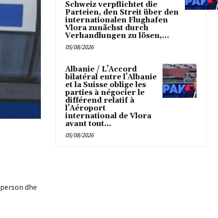
Schweiz verpflichtet die
Parteien, den Streit über den
internationalen Flughafen
Vlora zunächst durch
Verhandlungen zu lösen,...
05/08/2026
Albanie / L’Accord
bilatéral entre l’Albanie
et la Suisse oblige les
parties à négocier le
différend relatif à
l’Aéroport
international de Vlora
avant tout...
05/08/2026
ë person dhe