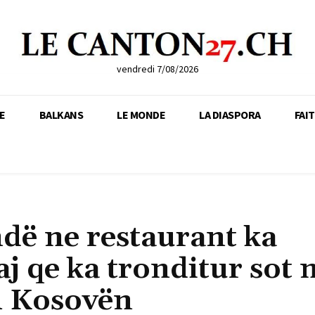
vendredi 7/08/2026
E
BALKANS
LE MONDE
LA DIASPORA
FAI
ëndë ne restaurant ka
 qe ka tronditur sot 
m Kosovën