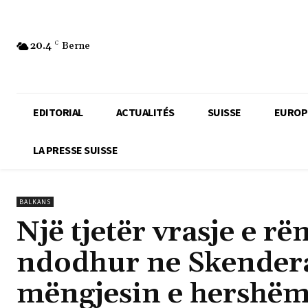
20.4
C
Berne
EDITORIAL
ACTUALITÉS
SUISSE
EUROP
LA PRESSE SUISSE
BALKANS
Një tjetër vrasje e r
ndodhur ne Skenderaj
mëngjesin e hershë