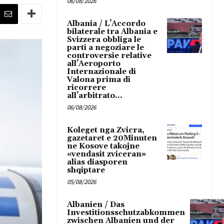
06/08/2026
Albania / L’Accordo
bilaterale tra Albania e
Svizzera obbliga le
parti a negoziare le
controversie relative
all’Aeroporto
Internazionale di
Valona prima di
ricorrere
all’arbitrato...
06/08/2026
Koleget nga Zvicra,
gazetaret e 20Minuten
ne Kosove takojne
«vendasit zviceran»
alias diasporen
shqiptare
05/08/2026
Albanien / Das
Investitionsschutzabkommen
zwischen Albanien und der