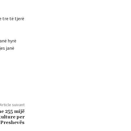
 tre të tjerë
kanë hyrë
jes janë
Article suivant
he 255 mijë
kulture per
 Preshevës