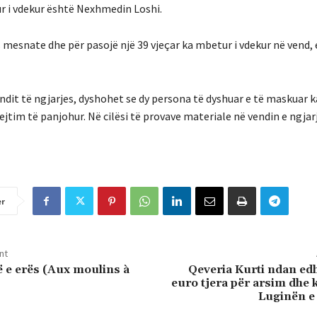
r i vdekur është Nexhmedin Loshi.
mesnate dhe për pasojë një 39 vjeçar ka mbetur i vdekur në vend, e
vendit të ngjarjes, dyshohet se dy persona të dyshuar e të maskuar 
jtim të panjohur. Në cilësi të provave materiale në vendin e ngjar
er
nt
ë e erës (Aux moulins à
Qeveria Kurti ndan ed
euro tjera për arsim dhe 
Luginën e