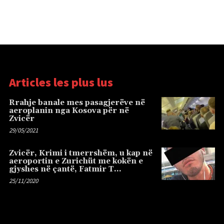
Articles les plus lus
Rrahje banale mes pasagjerëve në
aeroplanin nga Kosova për në
Zvicër
29/05/2021
Zvicër, Krimi i tmerrshëm, u kap në
aeroportin e Zurichüt me kokën e
gjyshes në çantë, Fatmir T…
25/11/2020