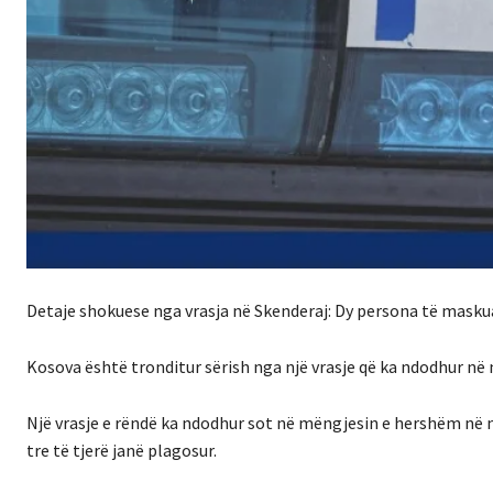
Detaje shokuese nga vrasja në Skenderaj: Dy persona të masku
Kosova është tronditur sërish nga një vrasje që ka ndodhur në 
Një vrasje e rëndë ka ndodhur sot në mëngjesin e hershëm në nj
tre të tjerë janë plagosur.