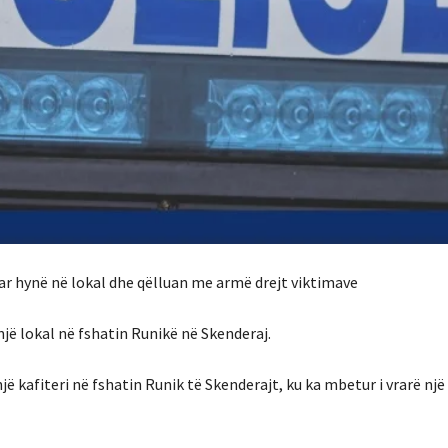
ar hynë në lokal dhe qëlluan me armë drejt viktimave
një lokal në fshatin Runikë në Skenderaj.
ë kafiteri në fshatin Runik të Skenderajt, ku ka mbetur i vrarë nj