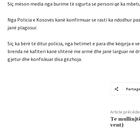
Siç mëson media nga burime të sigurta se personi që ka mbetu
Nga Policia e Kosovës kanë konfirmuar se rasti ka ndodhur pas 
janë plagosur.
Siç ka bërë të ditur policia, nga hetimet e para dhe këqyrja e 
brenda në kafiteri kanë shtënë me armë dhe janë larguar në dre
gjetur dhe konfiskuar disa gëzhoja.
Partag
Article précéde
Te mullinjt
vent)