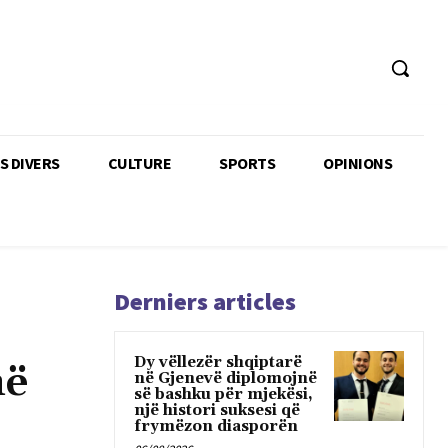
TS DIVERS
CULTURE
SPORTS
OPINIONS
Derniers articles
Dy vëllezër shqiptarë
në
në Gjenevë diplomojnë
së bashku për mjekësi,
një histori suksesi që
frymëzon diasporën