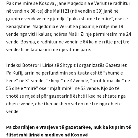
Pak me mire se Kosova , jane Maqedonia e Veriut (e radhitur
në vendin e 38-të) dhe Mali i Zi (në vendin e 39) janë në
grupin e vendeve me gjendje “pak a shumë të mirë”, ose të
kënaqshme. Maqedonia e Veriut ka pasur një rritje me 19
vende nga viti i kaluar, ndërsa Mali i Zi një përmirësim me 24
vende. Bosnja, e radhitur në vendin e 64 ka një rritje prej tre
vendesh në krahasim me një vit më parë.
Indeksi Botëror i Lirisë së Shtypit i organizatës Gazetarët
Pa Kufij, arrin në përfundimin se situata është “shumë e
keqe” në 31 vende, “e keqe” në 42 vende, “problematike” në
55 dhe e “mirë” ose “mjaft mirë” në 52 vende. Kjo do të
thotë se mjedisi për gazetarinë është i keq në shtatë nga
dhjetë vende, dhe i kënaqshëm vetëm në tre nga dhjetë
vende.
Pa zbardhjen e vrasjeve të gazetarëve, nuk ka kuptim të
flitet mbi lirinë e medieve në Kosovë