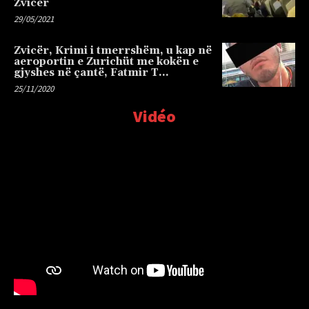
Zvicër
29/05/2021
Zvicër, Krimi i tmerrshëm, u kap në
aeroportin e Zurichüt me kokën e
gjyshes në çantë, Fatmir T…
25/11/2020
Vidéo