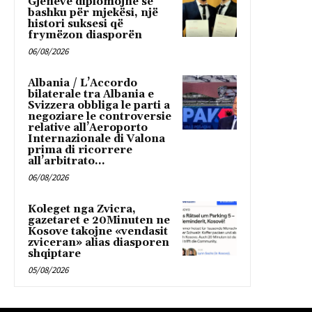
Gjenevë diplomojnë së
bashku për mjekësi, një
histori suksesi që
frymëzon diasporën
06/08/2026
Albania / L’Accordo
bilaterale tra Albania e
Svizzera obbliga le parti a
negoziare le controversie
relative all’Aeroporto
Internazionale di Valona
prima di ricorrere
all’arbitrato...
06/08/2026
Koleget nga Zvicra,
gazetaret e 20Minuten ne
Kosove takojne «vendasit
zviceran» alias diasporen
shqiptare
05/08/2026