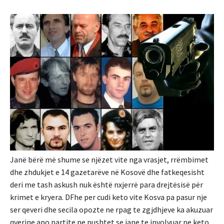
Janë bërë më shume se njëzet vite nga vrasjet, rrëmbimet
dhe zhdukjet e 14 gazetarëve në Kosovë dhe fatkeqesisht
deri me tash askush nuk është nxjerrë para drejtësisë për
krimet e kryera. DFhe per cudi keto vite Kosva pa pasur nje
ser qeveri dhe secila opozte ne rpag te zgjdhjeve ka akuzuar
qverine apo partite ne pushtet se jane te involvuar ne keto