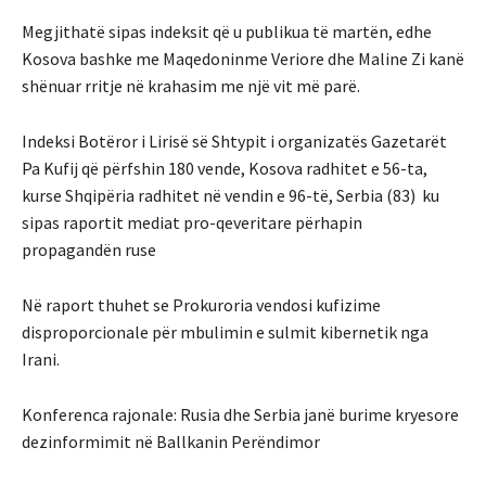
Megjithatë sipas indeksit që u publikua të martën, edhe
Kosova bashke me Maqedoninme Veriore dhe Maline Zi kanë
shënuar rritje në krahasim me një vit më parë.
Indeksi Botëror i Lirisë së Shtypit i organizatës Gazetarët
Pa Kufij që përfshin 180 vende, Kosova radhitet e 56-ta,
kurse Shqipëria radhitet në vendin e 96-të, Serbia (83) ku
sipas raportit mediat pro-qeveritare përhapin
propagandën ruse
Në raport thuhet se Prokuroria vendosi kufizime
disproporcionale për mbulimin e sulmit kibernetik nga
Irani.
Konferenca rajonale: Rusia dhe Serbia janë burime kryesore
dezinformimit në Ballkanin Perëndimor