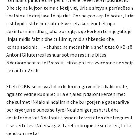
Dhe siç na kujton tema e këtij viti, liria e shtypit përfaqëson
thelbin e të drejtave të njeriut. Por në çdo cep të botës, liria
e shtypit është nën sulm. E vërteta kërcënohet nga
dezinformimi dhe gjuha e urrejtjes që kërkon të mjegullojë
linjat midis faktit dhe trillimit, midis shkencës dhe
konspiracionit… » thuhet ne mesazhin e shefit tze OKB-së
Antoni GHuterres leshuar sot me rastin e Dites
Nderkombëatre te Press-it, citon gazeta zvicerane ne shqip
Le canton27.ch
Shefi i OKB-së ne vazhdim kekron nga vendet diaktoriale,
nga ato vedne ku shilet liria e fjales: Ndaloni kërcënimet
dhe sulmet! Ndaloni ndalimin dhe burgosjen e gazetarëve
për kryerjen e punës së tyre! Ndaloni gënjeshtrat dhe
dezinformatat! Ndaloni të synoni të vërtetën dhe treguesit
e së vërtetës ! Ndërsa gazetarët mbrojnë të vërtetën, bota
qëndron me ta!