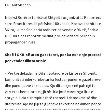
Le Canton27.ch
Indeksi Botëror i Lirisë së Shtypit i organizatës Reporters
sans Frontiteres që përfshin 180 vende, Kosova radhitet e
56-ta, kurse Shqipëria radhitet në vendin e 96-të, Serbia
(83) ku sipas raportit mediat pro-qeveritare përhapin
propagandën ruse.
Shefi i OKB-së uron gazetaret, por ka edhe nje prorosi
per vendet diktatoriale
« Për tre dekada, në Ditën Botërore të Lirisë së Shtypit,
komuniteti ndërkombëtar ka festuar punën e gazetarëve
dhe punonjësve të medias. Kjo ditë nxjerr në pah një të
vërtetë themelore: e gjithë liria jonë varet nga liria e
shtypit. Liria e shtypit është themeli i demokracisë dhe
drejtësisë. Ajo na jep të gjithëve faktet që na duhen për të
formuar opinione dhe për t’i thënë të vërtetën pushtetit.