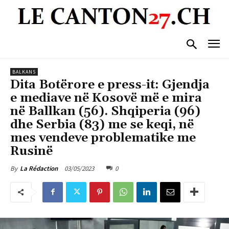
BALKANS
Dita Botërore e press-it: Gjendja
e mediave në Kosovë më e mira
në Ballkan (56). Shqiperia (96)
dhe Serbia (83) me se keqi, në
mes vendeve problematike me
Rusinë
03/05/2023
0
By
La Rédaction