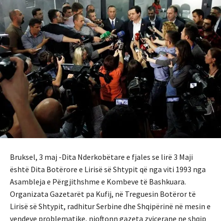
Bruksel, 3 maj -Dita Nderkobëtare e fjales se lirë 3 Maji
është Dita Botërore e Lirisë së Shtypit që nga viti 1993 nga
Asambleja e Përgjithshme e Kombeve të Bashkuara.
Organizata Gazetarët pa Kufij, në Treguesin Botëror të
Lirisë së Shtypit, radhitur Serbine dhe Shqipërinë në mesin e
vendeve problematike, njoftonn gazeta zvicerane ne shqip