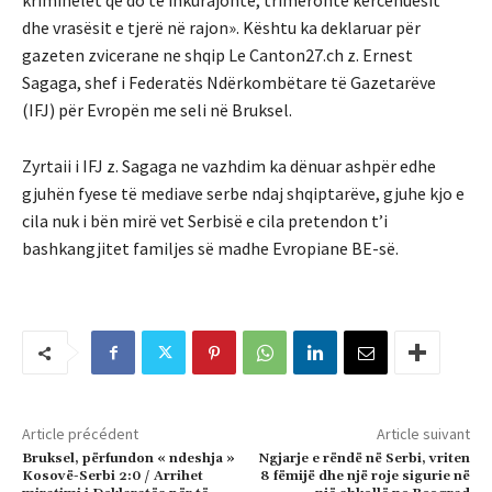
kriminelët që do të inkurajonte, trimëronte kërcënuesit
dhe vrasësit e tjerë në rajon». Kështu ka deklaruar për
gazeten zvicerane ne shqip Le Canton27.ch z. Ernest
Sagaga, shef i Federatës Ndërkombëtare të Gazetarëve
(IFJ) për Evropën me seli në Bruksel.
Zyrtaii i IFJ z. Sagaga ne vazhdim ka dënuar ashpër edhe
gjuhën fyese të mediave serbe ndaj shqiptarëve, gjuhe kjo e
cila nuk i bën mirë vet Serbisë e cila pretendon t’i
bashkangjitet familjes së madhe Evropiane BE-së.
Article précédent
Article suivant
Bruksel, përfundon « ndeshja »
Ngjarje e rëndë në Serbi, vriten
Kosovë-Serbi 2:0 / Arrihet
8 fëmijë dhe një roje sigurie në