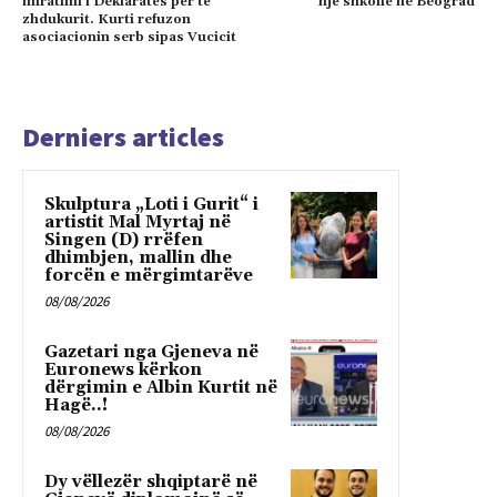
miratimi i Deklaratës për të
një shkollë ne Beograd
zhdukurit. Kurti refuzon
asociacionin serb sipas Vucicit
Derniers articles
Skulptura „Loti i Gurit“ i
artistit Mal Myrtaj në
Singen (D) rrëfen
dhimbjen, mallin dhe
forcën e mërgimtarëve
08/08/2026
Gazetari nga Gjeneva në
Euronews kërkon
dërgimin e Albin Kurtit në
Hagë..!
08/08/2026
Dy vëllezër shqiptarë në