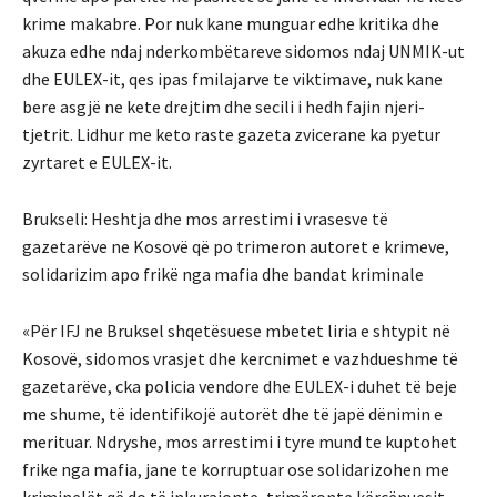
krime makabre. Por nuk kane munguar edhe kritika dhe
akuza edhe ndaj nderkombëtareve sidomos ndaj UNMIK-ut
dhe EULEX-it, qes ipas fmilajarve te viktimave, nuk kane
bere asgjë ne kete drejtim dhe secili i hedh fajin njeri-
tjetrit. Lidhur me keto raste gazeta zvicerane ka pyetur
zyrtaret e EULEX-it.
Brukseli: Heshtja dhe mos arrestimi i vrasesve të
gazetarëve ne Kosovë që po trimeron autoret e krimeve,
solidarizim apo frikë nga mafia dhe bandat kriminale
«Për IFJ ne Bruksel shqetësuese mbetet liria e shtypit në
Kosovë, sidomos vrasjet dhe kercnimet e vazhdueshme të
gazetarëve, cka policia vendore dhe EULEX-i duhet të beje
me shume, të identifikojë autorët dhe të japë dënimin e
merituar. Ndryshe, mos arrestimi i tyre mund te kuptohet
frike nga mafia, jane te korruptuar ose solidarizohen me