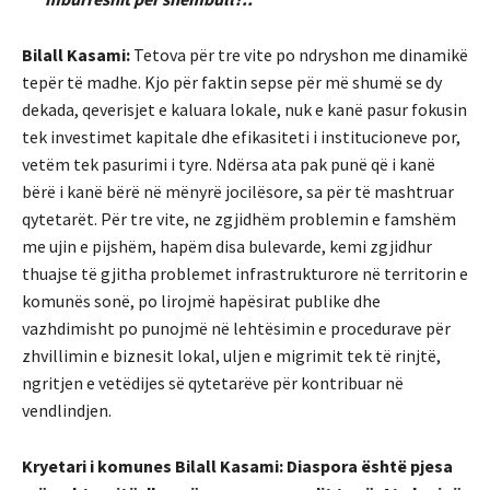
Bilall Kasami:
Tetova për tre vite po ndryshon me dinamikë
tepër të madhe. Kjo për faktin sepse për më shumë se dy
dekada, qeverisjet e kaluara lokale, nuk e kanë pasur fokusin
tek investimet kapitale dhe efikasiteti i institucioneve por,
vetëm tek pasurimi i tyre. Ndërsa ata pak punë që i kanë
bërë i kanë bërë në mënyrë jocilësore, sa për të mashtruar
qytetarët. Për tre vite, ne zgjidhëm problemin e famshëm
me ujin e pijshëm, hapëm disa bulevarde, kemi zgjidhur
thuajse të gjitha problemet infrastrukturore në territorin e
komunës sonë, po lirojmë hapësirat publike dhe
vazhdimisht po punojmë në lehtësimin e procedurave për
zhvillimin e biznesit lokal, uljen e migrimit tek të rinjtë,
ngritjen e vetëdijes së qytetarëve për kontribuar në
vendlindjen.
Kryetari i komunes Bilall Kasami: Diaspora është pjesa