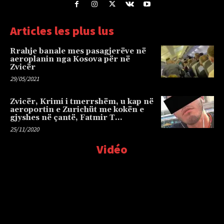
Articles les plus lus
Rrahje banale mes pasagjerëve në
aeroplanin nga Kosova për në
Zvicër
29/05/2021
Zvicër, Krimi i tmerrshëm, u kap në
aeroportin e Zurichüt me kokën e
gjyshes në çantë, Fatmir T…
25/11/2020
Vidéo