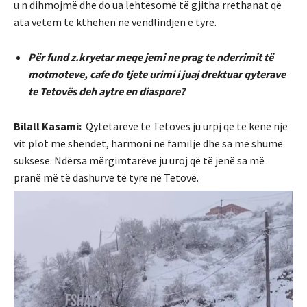
u n dihmojmë dhe do ua lehtësomë të gjitha rrethanat që
ata vetëm të kthehen në vendlindjen e tyre.
Për fund z.kryetar meqe jemi ne prag te nderrimit të
motmoteve, cafe do tjete urimi i juaj drektuar qyterave
te Tetovës deh aytre en diaspore?
Bilall Kasami:
Qytetarëve të Tetovës ju urpj që të kenë një
vit plot me shëndet, harmoni në familje dhe sa më shumë
suksese. Ndërsa mërgimtarëve ju uroj që të jenë sa më
pranë më të dashurve të tyre në Tetovë.