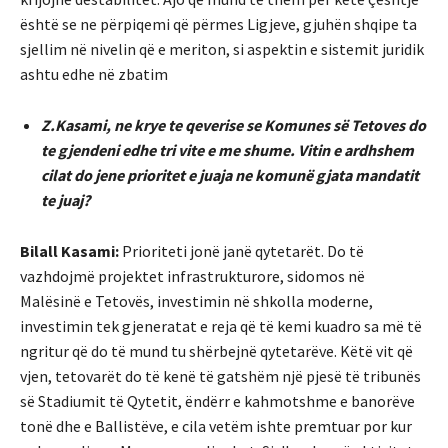
është se ne përpiqemi që përmes Ligjeve, gjuhën shqipe ta
sjellim në nivelin që e meriton, si aspektin e sistemit juridik
ashtu edhe në zbatim
Z.Kasami, ne krye te qeverise se Komunes së Tetoves do
te gjendeni edhe tri vite e me shume. Vitin e ardhshem
cilat do jene prioritet e juaja ne komunë gjata mandatit
te juaj?
Bilall Kasami:
Prioriteti jonë janë qytetarët. Do të
vazhdojmë projektet infrastrukturore, sidomos në
Malësinë e Tetovës, investimin në shkolla moderne,
investimin tek gjeneratat e reja që të kemi kuadro sa më të
ngritur që do të mund tu shërbejnë qytetarëve. Këtë vit që
vjen, tetovarët do të kenë të gatshëm një pjesë të tribunës
së Stadiumit të Qytetit, ëndërr e kahmotshme e banorëve
tonë dhe e Ballistëve, e cila vetëm ishte premtuar por kur