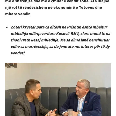
më e shtrenjtë dhe më e çmuar e vendit tonë. Ata luajnë
një rol të rëndësishëm në ekonominë e Tetoves dhe
mbare vendin
Zoteri kryetar para ca ditesh ne Prishtin eshte mbajtur
mbledhja ndërqeveritare Kosovë-RMV, cfare mund te na
thoni rreth kesaj mbledhje. Me sa dimë janë nenshkruar
edhe ca marrëveshje, sa do jene ato me interes për të dy
vendet?