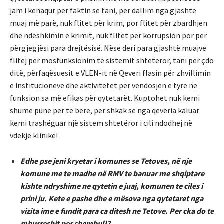
jam i kënaqur për faktin se tani, për dallim nga gjashtë
muaj më parë, nuk flitet për krim, por flitet për zbardhjen
dhe ndëshkimin e krimit, nuk flitet për korrupsion por për
përgjegjësi para drejtësisë. Nëse deri para gjashtë muajve
flitej për mosfunksionim të sistemit shtetëror, tani për çdo
ditë, përfaqësuesit e VLEN-it në Qeveri flasin për zhvillimin
e institucioneve dhe aktivitetet për vendosjen e tyre në
funksion sa më efikas për qytetarët. Kuptohet nuk kemi
shumë punë për të bërë, për shkak se nga qeveria kaluar
kemi trashëguar një sistem shtetëror i cili ndodhej në
vdekje klinike!
Edhe pse jeni kryetar i komunes se Tetoves, në nje
komune me te madhe në RMV te banuar me shqiptare
kishte ndryshime ne qytetin e juaj, komunen te ciles i
prini ju. Kete e pashe dhe e mësova nga qytetaret nga
vizita ime e fundit para ca ditesh ne Tetove. Per cka do te
mburreshit per shembull?..