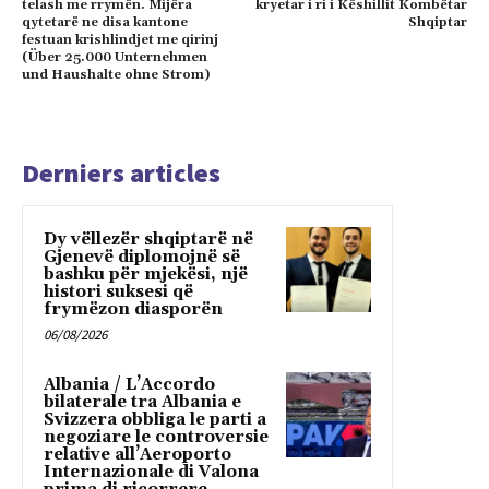
telash me rrymën. Mijëra
kryetar i ri i Këshillit Kombëtar
qytetarë ne disa kantone
Shqiptar
festuan krishlindjet me qirinj
(Über 25.000 Unternehmen
und Haushalte ohne Strom)
Derniers articles
Dy vëllezër shqiptarë në
Gjenevë diplomojnë së
bashku për mjekësi, një
histori suksesi që
frymëzon diasporën
06/08/2026
Albania / L’Accordo
bilaterale tra Albania e
Svizzera obbliga le parti a
negoziare le controversie
relative all’Aeroporto
Internazionale di Valona