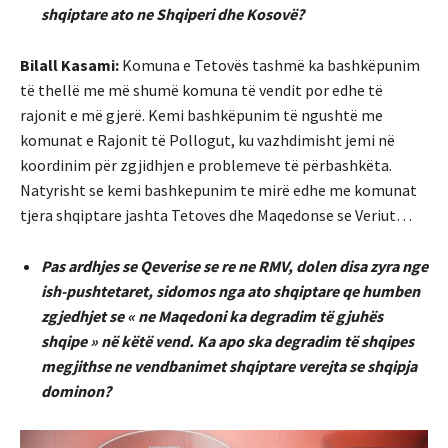
shqiptare ato ne Shqiperi dhe Kosovë?
Bilall Kasami:
Komuna e Tetovës tashmë ka bashkëpunim
të thellë me më shumë komuna të vendit por edhe të
rajonit e më gjerë. Kemi bashkëpunim të ngushtë me
komunat e Rajonit të Pollogut, ku vazhdimisht jemi në
koordinim për zgjidhjen e problemeve të përbashkëta.
Natyrisht se kemi bashkepunim te mirë edhe me komunat
tjera shqiptare jashta Tetoves dhe Maqedonse se Veriut…
Pas ardhjes se Qeverise se re ne RMV, dolen disa zyra nge
ish-pushtetaret, sidomos nga ato shqiptare qe humben
zgjedhjet se « ne Maqedoni ka degradim të gjuhës
shqipe » në këtë vend. Ka apo ska degradim të shqipes
megjithse ne vendbanimet shqiptare verejta se shqipja
dominon?