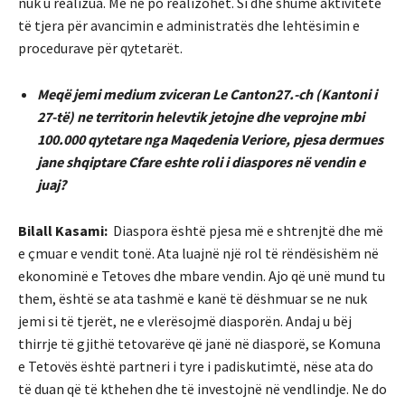
nuk u realizua. Me ne po realizohet. Si dhe shumë aktivitete
të tjera për avancimin e administratës dhe lehtësimin e
procedurave për qytetarët.
Meqë jemi medium zviceran Le Canton27.-ch (Kantoni i
27-të) ne territorin helevtik jetojne dhe veprojne mbi
100.000 qytetare nga Maqedenia Veriore, pjesa dermues
jane shqiptare Cfare eshte roli i diaspores në vendin e
juaj?
Bilall Kasami:
Diaspora është pjesa më e shtrenjtë dhe më
e çmuar e vendit tonë. Ata luajnë një rol të rëndësishëm në
ekonominë e Tetoves dhe mbare vendin. Ajo që unë mund tu
them, është se ata tashmë e kanë të dëshmuar se ne nuk
jemi si të tjerët, ne e vlerësojmë diasporën. Andaj u bëj
thirrje të gjithë tetovarëve që janë në diasporë, se Komuna
e Tetovës është partneri i tyre i padiskutimtë, nëse ata do
të duan që të kthehen dhe të investojnë në vendlindje. Ne do