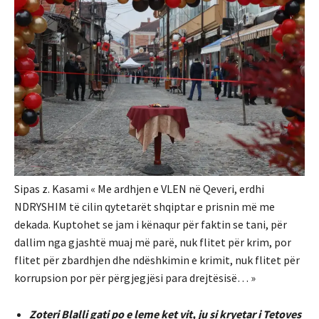
Sipas z. Kasami « Me ardhjen e VLEN në Qeveri, erdhi
NDRYSHIM të cilin qytetarët shqiptar e prisnin më me
dekada. Kuptohet se jam i kënaqur për faktin se tani, për
dallim nga gjashtë muaj më parë, nuk flitet për krim, por
flitet për zbardhjen dhe ndëshkimin e krimit, nuk flitet për
korrupsion por për përgjegjësi para drejtësisë… »
Zoteri Blalli gati po e leme ket vit, ju si kryetar i Tetoves