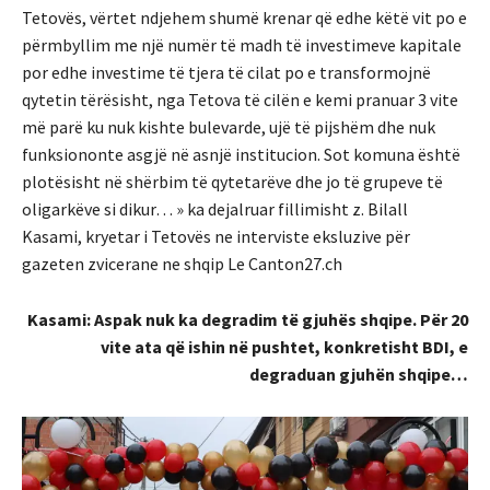
Tetovës, vërtet ndjehem shumë krenar që edhe këtë vit po e
përmbyllim me një numër të madh të investimeve kapitale
por edhe investime të tjera të cilat po e transformojnë
qytetin tërësisht, nga Tetova të cilën e kemi pranuar 3 vite
më parë ku nuk kishte bulevarde, ujë të pijshëm dhe nuk
funksiononte asgjë në asnjë institucion. Sot komuna është
plotësisht në shërbim të qytetarëve dhe jo të grupeve të
oligarkëve si dikur… » ka dejalruar fillimisht z. Bilall
Kasami, kryetar i Tetovës ne interviste eksluzive për
gazeten zvicerane ne shqip Le Canton27.ch
Kasami: Aspak nuk ka degradim të gjuhës shqipe. Për 20
vite ata që ishin në pushtet, konkretisht BDI, e
degraduan gjuhën shqipe…