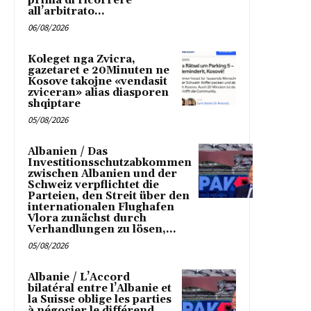
prima di ricorrere
all’arbitrato...
06/08/2026
Koleget nga Zvicra,
gazetaret e 20Minuten ne
Kosove takojne «vendasit
zviceran» alias diasporen
shqiptare
05/08/2026
Albanien / Das
Investitionsschutzabkommen
zwischen Albanien und der
Schweiz verpflichtet die
Parteien, den Streit über den
internationalen Flughafen
Vlora zunächst durch
Verhandlungen zu lösen,...
05/08/2026
Albanie / L’Accord
bilatéral entre l’Albanie et
la Suisse oblige les parties
à négocier le différend