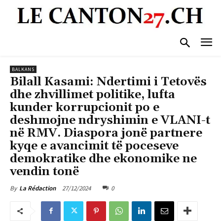
BALKANS
Bilall Kasami: Ndertimi i Tetovës
dhe zhvillimet politike, lufta
kunder korrupcionit po e
deshmojne ndryshimin e VLANI-t
në RMV. Diaspora jonë partnere
kyqe e avancimit të poceseve
demokratike dhe ekonomike ne
vendin tonë
27/12/2024
0
By
La Rédaction