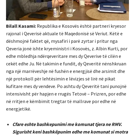
Bilall Kasami:
Republika e Kosovës është partneri kryesor
rajonal i Qeverisë aktuale të Maqedonisë së Veriut. Këtë e
dëshmojnë faktet që, mysafiri i parë zyrtar i pritur nga
Qeveria jonë ishte kryeministri i Kosovës, z. Albin Kurti, por
edhe mbledhja ndërqeveritare mes dy Qeverive të cilën e
cekët edhe Ju. Në takimin e fundit, dy Qeveritë nënshkruan
nga një marrëveshje në fushën e energjisë dhe arsimit dhe
një protokoll për lehtësimin e lëvizjes së lirë në pikat
kufitare mes dy vendeve. Po ashtu dy Qeveritë tani punojnë
intensivisht për hapjen e rrugës Tetovë – Prizren, por edhe
në rritjen e këmbimit tregtar të mallrave por edhe në
energjetikë.
Cfare eshte bashkepunimi me komunat tjera ne RMV.
Sigurisht keni bashkëpunim edhe me komunat si motra