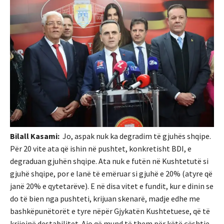
Bilall Kasami:
Jo, aspak nuk ka degradim të gjuhës shqipe.
Për 20 vite ata që ishin në pushtet, konkretisht BDI, e
degraduan gjuhën shqipe. Ata nuk e futën në Kushtetutë si
gjuhë shqipe, por e lanë të emëruar si gjuhë e 20% (atyre që
janë 20% e qytetarëve). E në disa vitet e fundit, kur e dinin se
do të bien nga pushteti, krijuan skenarë, madje edhe me
bashkëpunëtorët e tyre nëpër Gjykatën Kushtetuese, që të
krijojnë destabilitet. Ajo që mund të them për këtë çështje