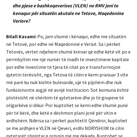
dhe pjese e bashkeqeverises (VLEN) ne RMV jeni te
kenaqur për situatën akutale ne Tetove, Maqedonine
Veriore?
Bilall Kasami:
Po, jam shumë i kënaqur, edhe me situatën
në Tetovë, por edhe në Maqedoninë e Veriut. Sa i përket
Tetovës, vërtet ndjehem shumë krenar që edhe këtë vit po e
përmbyllim me një numër të madh të investimeve kapitale
por edhe investime të tjera të cilat po e transformojnë
qytetin tërësisht, nga Tetova të cilën e kemi pranuar 3 vite
më parë ku nuk kishte bulevarde, ujë të pijshëm dhe nuk
funksiononte asgjë në asnjë institucion. Sot komuna është
plotësisht në shërbim të qytetarëve dhe jo të grupeve të
oligarkëve si dikur. Por kuptohet se kemi edhe shumë punë
për të bërë, dhe këtë e dëshmon plani jonë për vitin e
ardhshëm. Ndërsa sa i përket pushtetit Qëndror, kuptohet
se me ardhjen e VLEN në Qeveri, erdhi NDRYSHIIM të cilin
qytetarët shqiptar e prisnin më me dekada. Kuptohet se