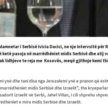
amnetar i Serbisë Ivicia Dacici, ne nje intervsitë për 
të ketë pasoja në marrëdhëniet midis Serbisë dhe atij v
ak lidhjeve te reja me Kosovës, meqë gjithnje kemi th
i ynë dhe tani disa nga Jeruzalemi ynë e pranon që ësh
marrëdhëniet midis Serbisë dhe Izraelit”, tha kryeparla
rit izraelit në Serbi, Jahel Villan, i cili shprehu shpre
ëdhëniet e mira midis Serbisë dhe Izraelit.