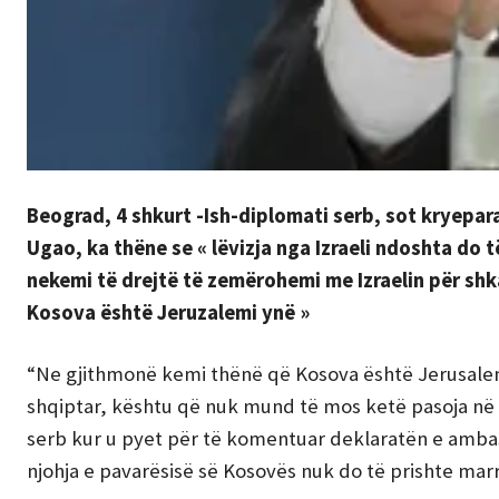
Beograd, 4 shkurt -Ish-diplomati serb, sot kryeparal
Ugao, ka thëne se « lëvizja nga Izraeli ndoshta do 
nekemi të drejtë të zemërohemi me Izraelin për shk
Kosova është Jeruzalemi ynë »
“Ne gjithmonë kemi thënë që Kosova është Jerusalem
shqiptar, kështu që nuk mund të mos ketë pasoja në 
serb kur u pyet për të komentuar deklaratën e ambasado
njohja e pavarësisë së Kosovës nuk do të prishte marr