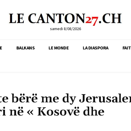
samedi 8/08/2026
E
BALKANS
LE MONDE
LA DIASPORA
FAI
te bërë me dy Jerusal
tri në « Kosovë dhe