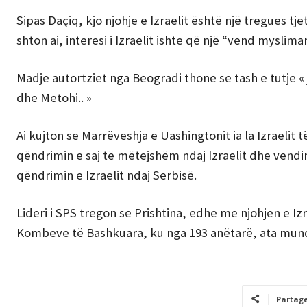
Sipas Daçiq, kjo njohje e Izraelit është një tregues t
shton ai, interesi i Izraelit ishte që një “vend mysli
Madje autortziet nga Beogradi thone se tash e tutje «
dhe Metohi.. »
Ai kujton se Marrëveshja e Uashingtonit ia la Izraelit
qëndrimin e saj të mëtejshëm ndaj Izraelit dhe vend
qëndrimin e Izraelit ndaj Serbisë.
Lideri i SPS tregon se Prishtina, edhe me njohjen e 
Kombeve të Bashkuara, ku nga 193 anëtarë, ata mun
Partag