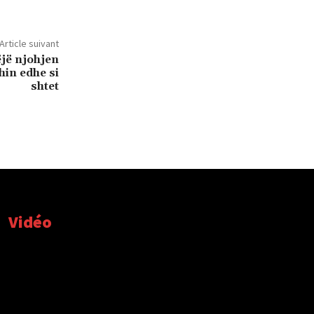
Article suivant
ëjë njohjen
shin edhe si
shtet
Vidéo