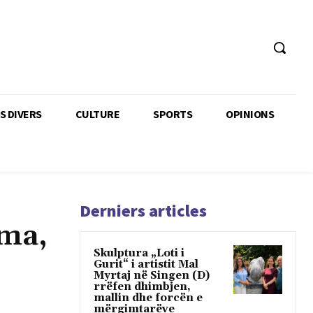
TS DIVERS
CULTURE
SPORTS
OPINIONS
Derniers articles
ema,
Skulptura „Loti i
Gurit“ i artistit Mal
Myrtaj në Singen (D)
rrëfen dhimbjen,
mallin dhe forcën e
mërgimtarëve