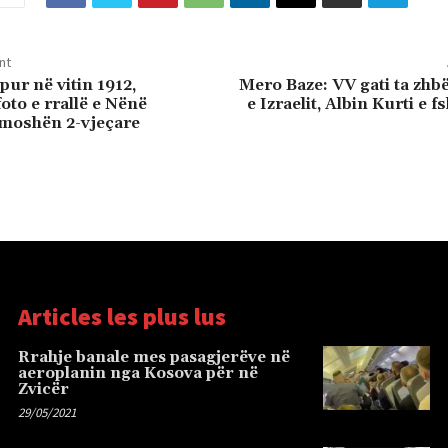
nt
pur në vitin 1912,
Mero Baze: VV gati ta zhb
oto e rrallë e Nënë
e Izraelit, Albin Kurti e f
 moshën 2-vjeçare
Articles les plus lus
Rrahje banale mes pasagjerëve në
aeroplanin nga Kosova për në
Zvicër
29/05/2021