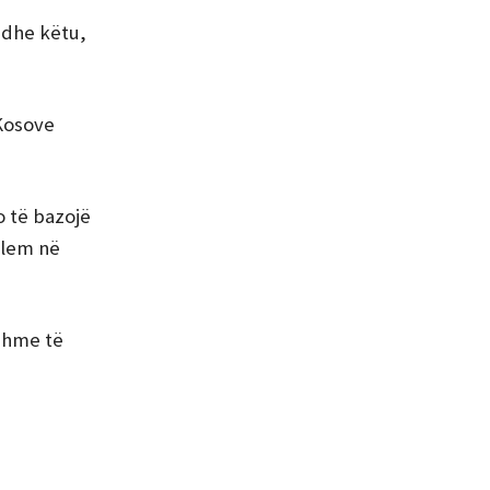
, dhe këtu,
 Kosove
o të bazojë
alem në
hshme të