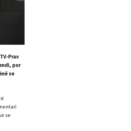
RTV-Prav
endi, por
ënë se
të
mentari
së se