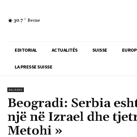
30.7
C
Berne
EDITORIAL
ACTUALITÉS
SUISSE
EUROP
LA PRESSE SUISSE
BALKANS
Beogradi: Serbia esh
një në Izrael dhe tje
Metohi »