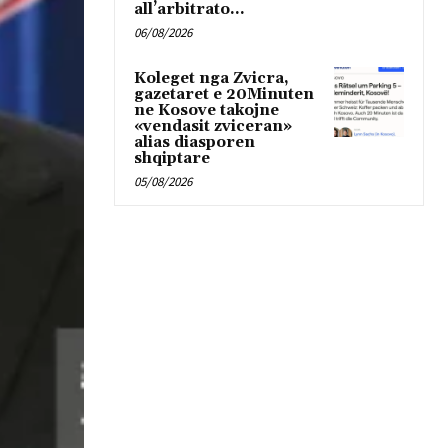
all’arbitrato...
06/08/2026
Koleget nga Zvicra,
gazetaret e 20Minuten
ne Kosove takojne
«vendasit zviceran»
alias diasporen
shqiptare
05/08/2026