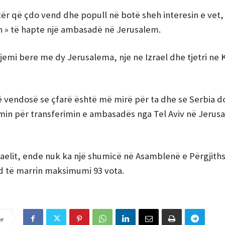
jetër që çdo vend dhe popull në botë sheh interesin e vet
man » të hapte një ambasadë në Jerusalem.
 jemi bere me dy Jerusalema, nje ne Izrael dhe tjetri ne
 të vendosë se çfarë është më mirë për ta dhe se Serbia d
imin për transferimin e ambasadës nga Tel Aviv në Jerus
Izraelit, ende nuk ka një shumicë në Asamblenë e Përgjit
d të marrin maksimumi 93 vota.
er