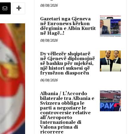
08/08/2026
Gazetari nga Gjeneva
në Euronews kërkon
dërgimin e Albin Kurtit
në Hagë..!
08/08/2026
Dy vëllezër shqiptarë
në Gjenevë diplomojnë
së bashku për mjekësi,
një histori suksesi që
frymëzon diasporën
06/08/2026
Albania / L’Accordo
bilaterale tra Albania e
Svizzera obbliga le
parti a negoziare le
controversie relative
all’Aeroporto
Internazionale di
Valona prima di
ricorrere