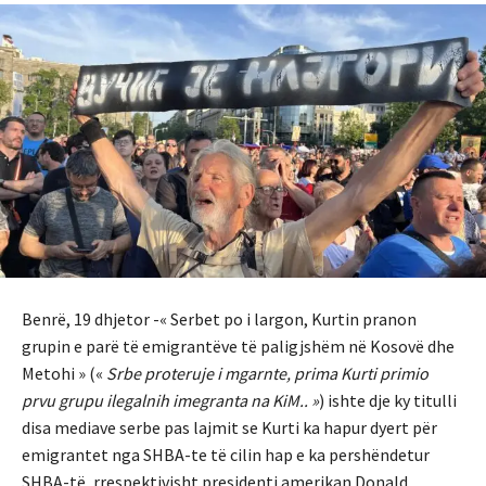
Benrë, 19 dhjetor -« Serbet po i largon, Kurtin pranon
grupin e parë të emigrantëve të paligjshëm në Kosovë dhe
Metohi » («
Srbe proteruje i mgarnte, prima Kurti primio
prvu grupu ilegalnih imegranta na KiM.. »
) ishte dje ky titulli
disa mediave serbe pas lajmit se Kurti ka hapur dyert për
emigrantet nga SHBA-te të cilin hap e ka pershëndetur
SHBA-të, rrespektivisht presidenti amerikan Donald