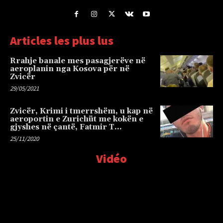
Articles les plus lus
Rrahje banale mes pasagjerëve në
aeroplanin nga Kosova për në
Zvicër
29/05/2021
Zvicër, Krimi i tmerrshëm, u kap në
aeroportin e Zurichüt me kokën e
gjyshes në çantë, Fatmir T…
25/11/2020
Vidéo