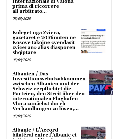
Internazionale di Valona
prima di ricorrere
all’arbitrato...
06/08/2026
Koleget nga Zvicra,
gazetaret e 20Minuten ne
Kosove takojne «vendasit
zviceran» alias diasporen
shqiptare
05/08/2026
Albanien / Das
Investitionsschutzabkommen
zwischen Albanien und der
Schweiz verpflichtet die
Parteien, den Streit über den
internationalen Flughafen
Vlora zunächst durch
Verhandlungen zu lösen,...
05/08/2026
Albanie / L’Accord
bilatéral entre l’Albanie et