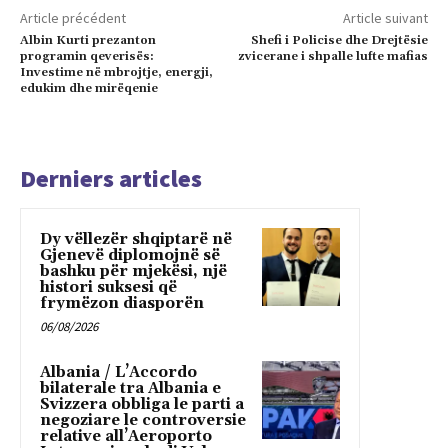
Article précédent
Article suivant
Albin Kurti prezanton
Shefi i Policise dhe Drejtësie
programin qeverisës:
zvicerane i shpalle lufte mafias
Investime në mbrojtje, energji,
edukim dhe mirëqenie
Derniers articles
Dy vëllezër shqiptarë në
Gjenevë diplomojnë së
bashku për mjekësi, një
histori suksesi që
frymëzon diasporën
06/08/2026
Albania / L’Accordo
bilaterale tra Albania e
Svizzera obbliga le parti a
negoziare le controversie
relative all’Aeroporto