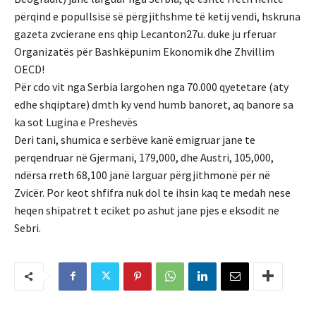
përqind e popullsisë së përgjithshme të ketij vendi, hskruna
gazeta zvcierane ens qhip Lecanton27u. duke ju rferuar
Organizatës për Bashkëpunim Ekonomik dhe Zhvillim
OECD!
Për cdo vit nga Serbia largohen nga 70.000 qyetetare (aty
edhe shqiptare) dmth ky vend humb banoret, aq banore sa
ka sot Lugina e Preshevës
Deri tani, shumica e serbëve kanë emigruar jane te
perqendruar në Gjermani, 179,000, dhe Austri, 105,000,
ndërsa rreth 68,100 janë larguar përgjithmonë për në
Zvicër. Por keot shfifra nuk dol te ihsin kaq te medah nese
heqen shipatret t eciket po ashut jane pjes e eksodit ne
Sebri.