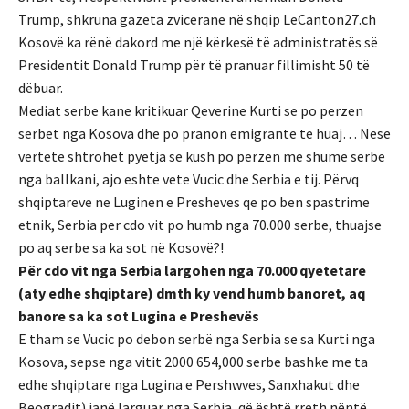
Trump, shkruna gazeta zvicerane në shqip LeCanton27.ch
Kosovë ka rënë dakord me një kërkesë të administratës së
Presidentit Donald Trump për të pranuar fillimisht 50 të
dëbuar.
Mediat serbe kane kritikuar Qeverine Kurti se po perzen
serbet nga Kosova dhe po pranon emigrante te huaj… Nese
vertete shtrohet pyetja se kush po perzen me shume serbe
nga ballkani, ajo eshte vete Vucic dhe Serbia e tij. Përvq
shqiptareve ne Luginen e Presheves qe po ben spastrime
etnik, Serbia per cdo vit po humb nga 70.000 serbe, thuajse
po aq serbe sa ka sot në Kosovë?!
Për cdo vit nga Serbia largohen nga 70.000 qyetetare
(aty edhe shqiptare) dmth ky vend humb banoret, aq
banore sa ka sot Lugina e Preshevës
E tham se Vucic po debon serbë nga Serbia se sa Kurti nga
Kosova, sepse nga vitit 2000 654,000 serbe bashke me ta
edhe shqiptare nga Lugina e Pershwves, Sanxhakut dhe
Beogradit) janë larguar nga Serbia, që është rreth nëntë