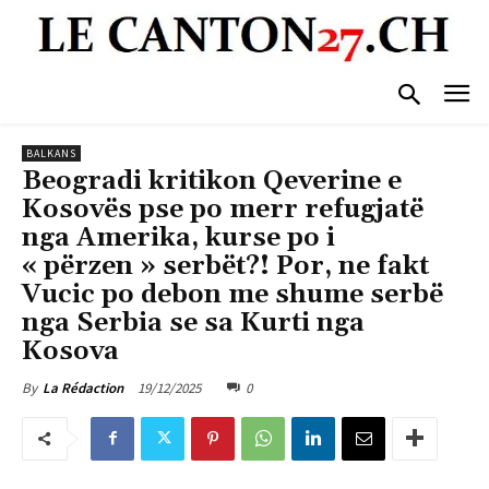
BALKANS
Beogradi kritikon Qeverine e
Kosovës pse po merr refugjatë
nga Amerika, kurse po i
« përzen » serbët?! Por, ne fakt
Vucic po debon me shume serbë
nga Serbia se sa Kurti nga
Kosova
19/12/2025
0
By
La Rédaction