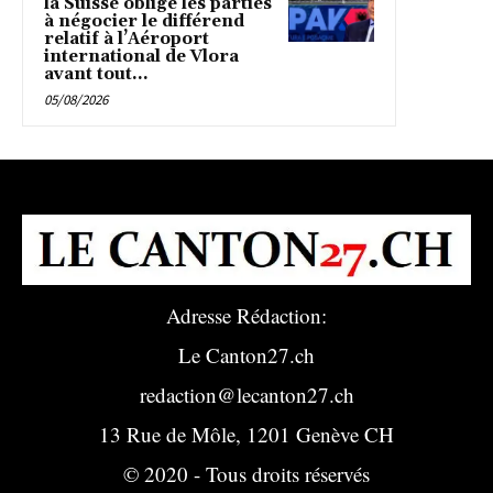
la Suisse oblige les parties
à négocier le différend
relatif à l’Aéroport
international de Vlora
avant tout...
05/08/2026
Adresse Rédaction:
Le Canton27.ch
redaction@lecanton27.ch
13 Rue de Môle, 1201 Genève CH
© 2020 - Tous droits réservés