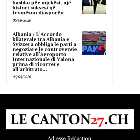
bashku për mjekësi, një
histori suksesi që
frymëzon diasporën
06/08/2026
Albania / L’Accordo
bilaterale tra Albania e
Svizzera obbliga le parti a
negoziare le controversie
relative all’Aeroporto
Internazionale di Valona
prima di ricorrere
all’arbitrato...
06/08/2026
Adresse Rédaction: