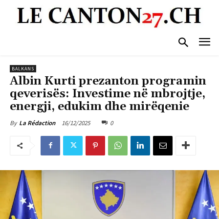
BALKANS
Albin Kurti prezanton programin
qeverisës: Investime në mbrojtje,
energji, edukim dhe mirëqenie
16/12/2025
0
By
La Rédaction