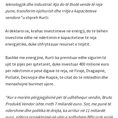
teknologjik dhe industrial. Kjo do të thotë vende të reja
pune, transferim njohurish dhe rritje e kapaciteteve
vendore”
u shpreh Kurti.
Ai deklaroi se, krahas investimeve në energji, do të bëhen
investime edhe në ndërtimin e kapaciteteve të reja
energjetike, duke shfrytëzuar resurset e linjitit.
Bashkë me energjinë, Kurti ka premtuar edhe sigurim të
ujit të pijes për qytetarët, duke investuar 400 milionë euro
për ndërtimin e pesë digave të reja, në Firajë, Dragaqinë,
Pollatë, Desivojcë dhe Kuqicë, të cilat do të mbledhin dhe
menaxhojnë burimet ujore.
“Kur e morëm përgjegjësinë për të udhëhequr vendin, Bruto
Produkti Vendor ishte rreth 7 miliardë euro. Sot, me punë të
ndershme dhe politika të drejta, ka arritur në 11 miliardë
euro, ndërsa projektojmë që vitin e ardhshëm BPV-ja të arrijë