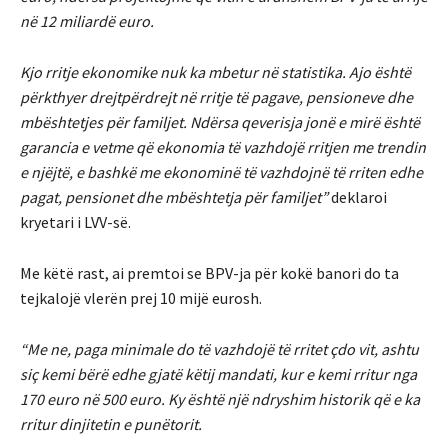
në 12 miliardë euro.
Kjo rritje ekonomike nuk ka mbetur në statistika. Ajo është
përkthyer drejtpërdrejt në rritje të pagave, pensioneve dhe
mbështetjes për familjet. Ndërsa qeverisja jonë e mirë është
garancia e vetme që ekonomia të vazhdojë rritjen me trendin
e njëjtë, e bashkë me ekonominë të vazhdojnë të rriten edhe
pagat, pensionet dhe mbështetja për familjet”
deklaroi
kryetari i LVV-së.
Me këtë rast, ai premtoi se BPV-ja për kokë banori do ta
tejkalojë vlerën prej 10 mijë eurosh.
“Me ne, paga minimale do të vazhdojë të rritet çdo vit, ashtu
siç kemi bërë edhe gjatë këtij mandati, kur e kemi rritur nga
170 euro në 500 euro. Ky është një ndryshim historik që e ka
rritur dinjitetin e punëtorit.