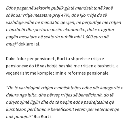
Edhe pagat në sektorin publik gjatë mandatit tonë kanë
shënuar rritje mesatare prej 47%, dhe kjo rritje do të
vazhdojë edhe në mandatin që vjen, në përputhje me rritjen
e buxhetit dhe performancën ekonomike, duke e ngritur
pagën mesatare në sektorin publik mbi 1,000 euro në
muaj”
deklaroi ai.
Duke folur për pensionet, Kurti u shpreh se rritja e
pensioneve do të vazhdojë bashkë me rritjen e buxhetit, e
veçanërisht me kompletimin e reformës pensionale.
“Do të vazhdojmë rritjen e mbështetjes edhe për kategoritë e
dalura nga lufta, dhe përveç rritjes së beneficionit, do të
ndryshojmë ligjin dhe do të heqim edhe padrejtësinë që
kushtëzon përfitimin e beneficionit vetëm për veteranët që
nuk punojnë” t
ha Kurti.