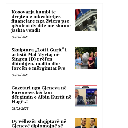
Kosovarja humbi te
drejten e mbeshtetjes
financiare nga Zvicra pse
qëndroi dy dite me shume
jashta vendit
08/08/2026
Skulptura „Loti i Gurit“ i
artistit Mal Myrtaj në
Singen (D) rrëfen
dhimbjen, mallin dhe
forcën e mërgimtarëve
08/08/2026
Gazetari nga Gjeneva në
Euronews kërkon
dërgimin e Albin Kurtit në
Hagë..!
08/08/2026
Dy vëllezër shqiptarë në
Gjenevë diplomojnë së