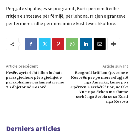
Përgjatë shpalosjes së programit, Kurti përmendi edhe
rritjen e shtesave për fëmijë, për lehona, rritjen e granteve
për fermerë si dhe përmirësimin e kushteve shkollore.
Article précédent
Article suivant
Nesër, zyrtarisht fillon fushata
Beogradi kritikon Qeverine e
parazgjedhore për zgjedhjet e
Kosovës pse po merr refugjatë
parakohshme parlamentare më
nga Amerika, kurse po i
28 dhjetor në Kosovë
« përzen » serbët?! Por, ne fakt
Vucic po debon me shume
serbë nga Serbia se sa Kurti
nga Kosova
Derniers articles