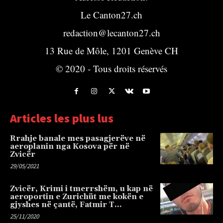
Le Canton27.ch
redaction@lecanton27.ch
13 Rue de Môle, 1201 Genève CH
© 2020 - Tous droits réservés
Articles les plus lus
Rrahje banale mes pasagjerëve në
aeroplanin nga Kosova për në
Zvicër
29/05/2021
Zvicër, Krimi i tmerrshëm, u kap në
aeroportin e Zurichüt me kokën e
gjyshes në çantë, Fatmir T…
25/11/2020