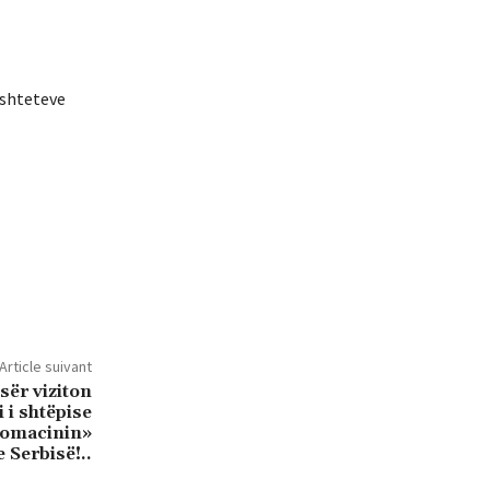
 shteteve
Article suivant
sër viziton
 i shtëpise
domacinin»
e Serbisë!..