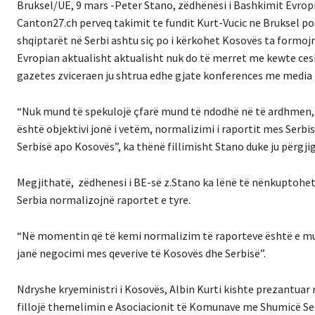
Bruksel/UE, 9 mars -Peter Stano, zëdhënësi i Bashkimit Evropi
Canton27.ch perveq takimit te fundit Kurt-Vucic ne Bruksel po
shqiptarët në Serbi ashtu siç po i kërkohet Kosovës ta form
Evropian aktualisht aktualisht nuk do të merret me kewte ces
gazetes zviceraen ju shtrua edhe gjate konferences me media n
“Nuk mund të spekulojë çfarë mund të ndodhë në të ardhmen, q
është objektivi jonë i vetëm, normalizimi i raportit mes Ser
Serbisë apo Kosovës”, ka thënë fillimisht Stano duke ju përgj
Megjithatë, zëdhenesi i BE-së z.Stano ka lënë të nënkuptohet 
Serbia normalizojnë raportet e tyre.
“Në momentin që të kemi normalizim të raporteve është e mund
janë negocimi mes qeverive të Kosovës dhe Serbisë”.
Ndryshe kryeministri i Kosovës, Albin Kurti kishte prezantuar 
fillojë themelimin e Asociacionit të Komunave me Shumicë Se