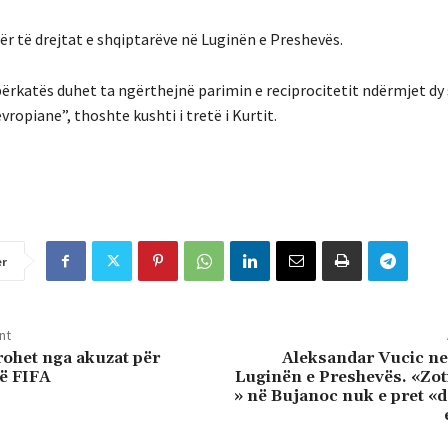
për të drejtat e shqiptarëve në Luginën e Preshevës.
rkatës duhet ta ngërthejnë parimin e reciprocitetit ndërmjet dy
ropiane”, thoshte kushti i tretë i Kurtit.
er
nt
irohet nga akuzat për
Aleksandar Vucic ne
ë FIFA
Luginën e Preshevës. «Zoti
» në Bujanoc nuk e pret «