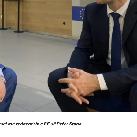
ksel me zëdhenësin e BE-së Peter Stano