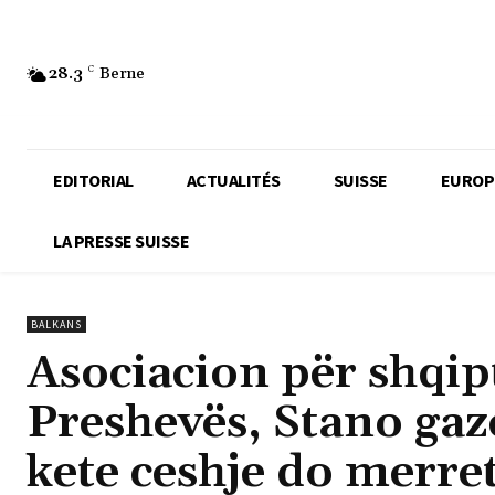
28.3
C
Berne
EDITORIAL
ACTUALITÉS
SUISSE
EUROP
LA PRESSE SUISSE
BALKANS
Asociacion për shqip
Preshevës, Stano gaz
kete ceshje do merre