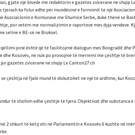
an, gjatë nje bisede me redaktorin e gazetes zvicerane ne shqip L
s tjerash ka folur edhe për mundësinë e formimit të një Asociacion
ojnë Asociacionin e Komunave me Shumicë Serbe, duke thënë se Bas
htje, por vetëm me normalizimin e raporteve mes dyja vendeve. Kj
e seline e BE-së ne Bruksel.
ëllimi jonë është që të fasilitojmë dialogun mes Beogradit dhe P
bisë dhe Kosovës, ne nuk po provojmë të merremi me çështje të br
igjur gazetes zvicerane ne shqip Le Canton27.ch
se çështja në fjalë mund të diskutohet në një të ardhme, kur Kos
ur të shohim edhe çështje të tjera. Objektivat dhe substanca e k
më 2 shkurt të këtij viti në Parlamentin e Kosovës 6 kushte në mën
rbe.