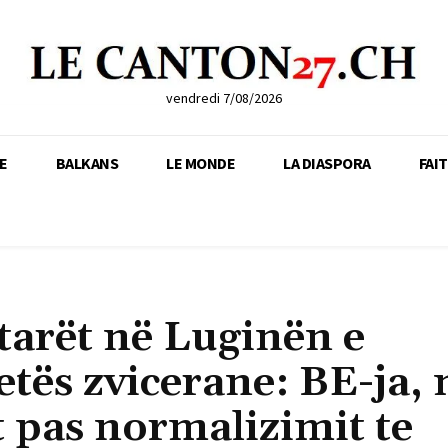
vendredi 7/08/2026
E
BALKANS
LE MONDE
LA DIASPORA
FAI
tarët në Luginën e
etës zvicerane: BE-ja,
t pas normalizimit te