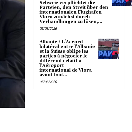
Schweiz verpflichtet die
Parteien, den Streit über den
internationalen Flughafen
Vlora zunächst durch
Verhandlungen zu lösen,...
05/08/2026
Albanie / L’Accord
bilatéral entre l’Albanie
et la Suisse oblige les
parties à négocier le
différend relatif à
l’Aéroport
international de Vlora
avant tout...
05/08/2026