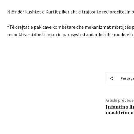
Një ndër kushtet e Kurtit pikërisht e trajtonte reciprocitetin 
“Të drejtat e pakicave kombëtare dhe mekanizmat mbrojtës pë
respektive si dhe të marrin parasysh standardet dhe modelet ev
Partag
Article précéde
​Infantino l
mashtrim n