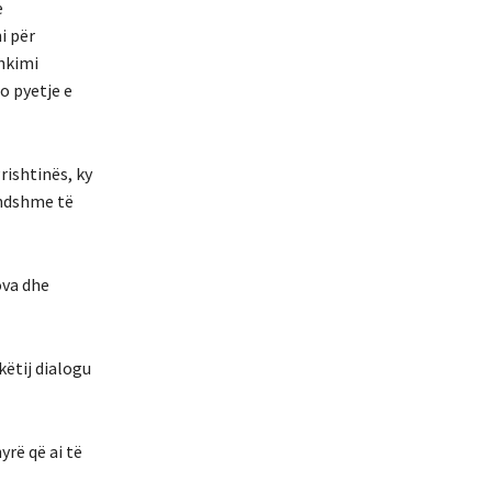
e
i për
hkimi
o pyetje e
rishtinës, ky
endshme të
ova dhe
ëtij dialogu
yrë që ai të