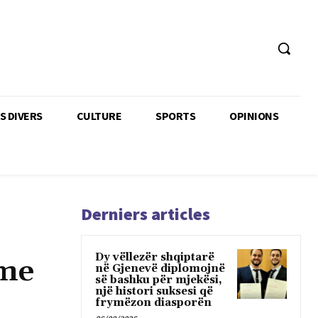
TS DIVERS
CULTURE
SPORTS
OPINIONS
Derniers articles
Dy vëllezër shqiptarë
 me
në Gjenevë diplomojnë
së bashku për mjekësi,
një histori suksesi që
frymëzon diasporën