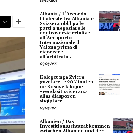
06/08/2026
Albania / L’Accordo
bilaterale tra Albania e
Svizzera obbliga le
parti a negoziare le
controversie relative
all’Aeroporto
Internazionale di
Valona prima di
ricorrere
all’arbitrato...
06/08/2026
Koleget nga Zvicra,
gazetaret e 20Minuten
ne Kosove takojne
«vendasit zviceran»
alias diasporen
shqiptare
05/08/2026
Albanien / Das
Investitionsschutzabkommen
zwischen Albanien und der