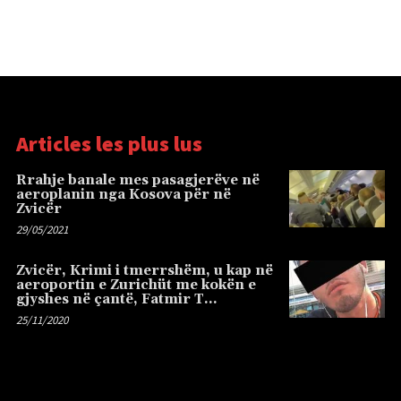
Articles les plus lus
Rrahje banale mes pasagjerëve në
aeroplanin nga Kosova për në
Zvicër
29/05/2021
Zvicër, Krimi i tmerrshëm, u kap në
aeroportin e Zurichüt me kokën e
gjyshes në çantë, Fatmir T…
25/11/2020