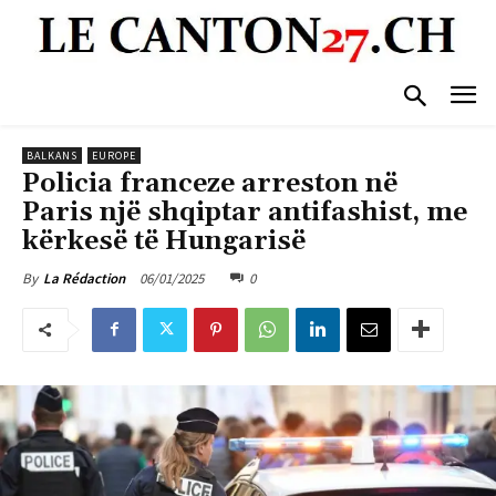
BALKANS
EUROPE
Policia franceze arreston në
Paris një shqiptar antifashist, me
kërkesë të Hungarisë
06/01/2025
0
By
La Rédaction