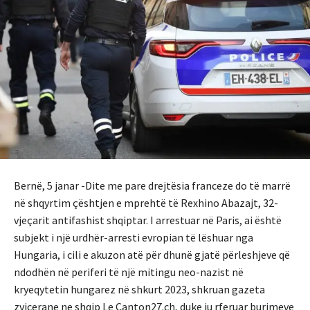
Bernë, 5 janar -Dite me pare drejtësia franceze do të marrë
në shqyrtim çështjen e mprehtë të Rexhino Abazajt, 32-
vjeçarit antifashist shqiptar. I arrestuar në Paris, ai është
subjekt i një urdhër-arresti evropian të lëshuar nga
Hungaria, i cili e akuzon atë për dhunë gjatë përleshjeve që
ndodhën në periferi të një mitingu neo-nazist në
kryeqytetin hungarez në shkurt 2023, shkruan gazeta
zvicerane ne shqip Le Canton27.ch, duke ju rferuar burimeve