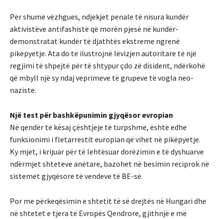
Për shumë vëzhgues, ndjekjet penale të nisura kundër
aktivistëve antifashistë që morën pjesë në kundër-
demonstratat kundër të djathtës ekstreme ngrenë
pikëpyetje. Ata do të ilustrojnë lëvizjen autoritare të një
regjimi të shpejtë për të shtypur çdo zë disident, ndërkohë
që mbyll një sy ndaj veprimeve të grupeve të vogla neo-
naziste.
Një test për bashkëpunimin gjyqësor evropian
Në qendër të kësaj çështjeje të turpshme, është edhe
funksionimi i fletarrestit europian që vihet në pikëpyetje.
Ky mjet, i krijuar për të lehtësuar dorëzimin e të dyshuarve
ndërmjet shteteve anëtare, bazohet në besimin reciprok në
sistemet gjyqësore të vendeve të BE-së.
Por me përkeqësimin e shtetit të së drejtës në Hungari dhe
në shtetet e tjera të Evropës Qendrore, gjithnjë e më