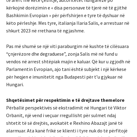
kërkojnë dorëzimin e « disa personave të tjerë në të gjithë
Bashkimin Evropian » për përfshirjen e tyre të dyshuar në
këto përleshje. Mes tyre, italianja Ilaria Salis, e arrestuar në
shkurt 2023 në rrethana të ngjashme.
Pas më shumë se një viti paraburgim në kushte të cilësuara
“çnjerëzore dhe degraduese”, zonja Salis më në fund u
vendos në arrest shtëpiak majin e kaluar. Që kur u zgjodh në
Parlamentin Evropian, ajo tani është subjekt i një kërkese
për heqjen e imunitetit nga Budapesti për t’u gjykuar në
Hungari.
Shqetësimet për respektimin e të drejtave themelore
Përballë perspektivës së ekstradimit në Hungari të Viktor
Orbanit, një vend i veçuar rregullisht për sulmet ndaj
shtetit të së drejtës, avokatët e Rexhino Abazajt janë të
alarmuar. Ata kanë frikë se klienti i tyre nuk do të përfitojë