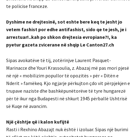
te policise franceze.
Dyshime ne drejtesinë, sot eshte bere keq te jesht jo
vetem fashist por edhe antifashist, sido qe te jesh, je i
arrestuar!..kah po shkon drejtesia evropiane?!, ka
pyetur gazeta zvicerane në shqip Le Canton27.ch
Sipas avokatëve të tij, zotërinjve Laurent Pasquet-
Marinacce dhe Youri Krassoulia, z. Abazaj më pas mori pjesë
në një « mobilizim popullor të opozitës » për « Ditën e
Nderit » famëkeq. Kjo ngjarje përkujton çdo vit përpjekjen e
trupave naziste dhe bashkëpunëtorëve të tyre hungarezë
për të ikur nga Budapesti në shkurt 1945 përballë Ushtrisë
së Kuqe në avancim.
Një çështje që i kalon kufijtë
Rasti i Rexhino Abazajt nuk është i izoluar. Sipas një burimi
të afërt me këtë çështje, autoritetet hungareze po