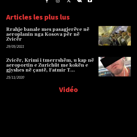
Articles les plus lus
Rrahje banale mes pasagjerëve në
aeroplanin nga Kosova për në
Zvicër
29/05/2021
Zvicër, Krimi i tmerrshëm, u kap në
aeroportin e Zurichüt me kokën e
gjyshes në çantë, Fatmir T…
25/11/2020
Vidéo