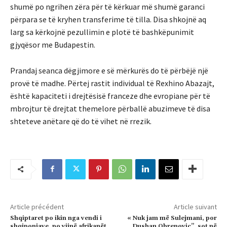
shumë po ngrihen zëra për të kërkuar më shumë garanci
përpara se të kryhen transferime të tilla. Disa shkojnë aq
larg sa kërkojnë pezullimin e plotë të bashkëpunimit
gjyqësor me Budapestin.
Prandaj seanca dëgjimore e së mërkurës do të përbëjë një
provë të madhe. Përtej rastit individual të Rexhino Abazajt,
është kapaciteti i drejtësisë franceze dhe evropiane për të
mbrojtur të drejtat themelore përballë abuzimeve të disa
shteteve anëtare që do të vihet në rrezik.
Article précédent
Article suivant
Shqiptaret po ikin nga vendi i
« Nuk jam më Sulejmani, por
shqiponjave, po vijnë afrikanët
Dushan Obrenovic”, sot në