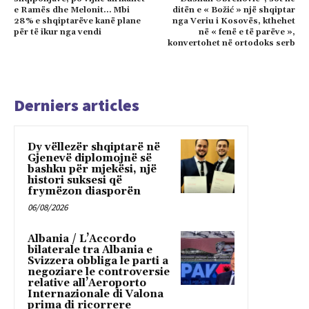
e Ramës dhe Melonit… Mbi
ditën e « Božić » një shqiptar
28% e shqiptarëve kanë plane
nga Veriu i Kosovës, kthehet
për të ikur nga vendi
në « fenë e të parëve »,
konvertohet në ortodoks serb
Derniers articles
Dy vëllezër shqiptarë në
Gjenevë diplomojnë së
bashku për mjekësi, një
histori suksesi që
frymëzon diasporën
06/08/2026
Albania / L’Accordo
bilaterale tra Albania e
Svizzera obbliga le parti a
negoziare le controversie
relative all’Aeroporto
Internazionale di Valona
prima di ricorrere