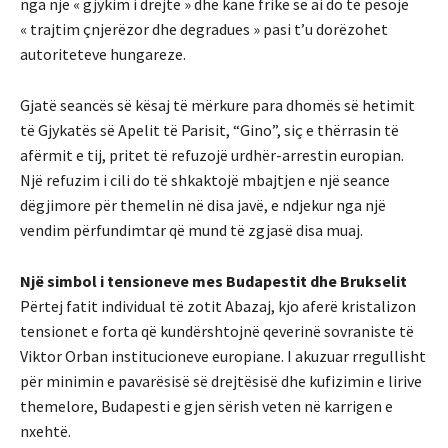
nga një « gjykim i drejtë » dhe kanë frikë se ai do të pësojë
« trajtim çnjerëzor dhe degradues » pasi t’u dorëzohet
autoriteteve hungareze.
Gjatë seancës së kësaj të mërkure para dhomës së hetimit
të Gjykatës së Apelit të Parisit, “Gino”, siç e thërrasin të
afërmit e tij, pritet të refuzojë urdhër-arrestin europian.
Një refuzim i cili do të shkaktojë mbajtjen e një seance
dëgjimore për themelin në disa javë, e ndjekur nga një
vendim përfundimtar që mund të zgjasë disa muaj.
Një simbol i tensioneve mes Budapestit dhe Brukselit
Përtej fatit individual të zotit Abazaj, kjo aferë kristalizon
tensionet e forta që kundërshtojnë qeverinë sovraniste të
Viktor Orban institucioneve europiane. I akuzuar rregullisht
për minimin e pavarësisë së drejtësisë dhe kufizimin e lirive
themelore, Budapesti e gjen sërish veten në karrigen e
nxehtë.