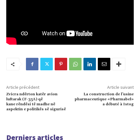
Article précédent
Article suivant
Zvicra ndërton katër avion
La construction de l’usine
luftarak (F-35A) që
pharmaceutique «Pharmabel»
kane rëndësi të madhe në
a débuté à Istog
aspektin e politikës së sigurisë
Derniers articles