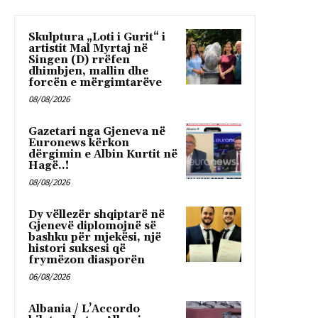
Skulptura „Loti i Gurit“ i
artistit Mal Myrtaj në
Singen (D) rrëfen
dhimbjen, mallin dhe
forcën e mërgimtarëve
08/08/2026
Gazetari nga Gjeneva në
Euronews kërkon
dërgimin e Albin Kurtit në
Hagë..!
08/08/2026
Dy vëllezër shqiptarë në
Gjenevë diplomojnë së
bashku për mjekësi, një
histori suksesi që
frymëzon diasporën
06/08/2026
Albania / L’Accordo