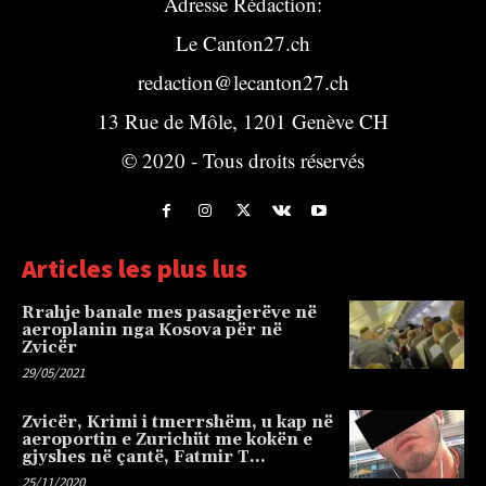
Adresse Rédaction:
Le Canton27.ch
redaction@lecanton27.ch
13 Rue de Môle, 1201 Genève CH
© 2020 - Tous droits réservés
Articles les plus lus
Rrahje banale mes pasagjerëve në
aeroplanin nga Kosova për në
Zvicër
29/05/2021
Zvicër, Krimi i tmerrshëm, u kap në
aeroportin e Zurichüt me kokën e
gjyshes në çantë, Fatmir T…
25/11/2020