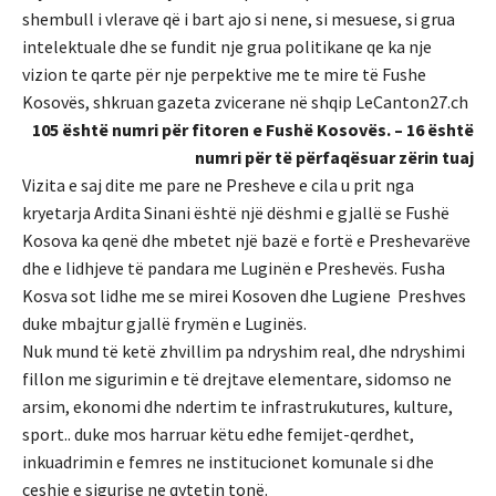
shembull i vlerave që i bart ajo si nene, si mesuese, si grua
intelektuale dhe se fundit nje grua politikane qe ka nje
vizion te qarte për nje perpektive me te mire të Fushe
Kosovës, shkruan gazeta zvicerane në shqip LeCanton27.ch
105 është numri për fitoren e Fushë Kosovës. – 16 është
numri për të përfaqësuar zërin tuaj
Vizita e saj dite me pare ne Presheve e cila u prit nga
kryetarja Ardita Sinani është një dëshmi e gjallë se Fushë
Kosova ka qenë dhe mbetet një bazë e fortë e Preshevarëve
dhe e lidhjeve të pandara me Luginën e Preshevës. Fusha
Kosva sot lidhe me se mirei Kosoven dhe Lugiene Preshves
duke mbajtur gjallë frymën e Luginës.
Nuk mund të ketë zhvillim pa ndryshim real, dhe ndryshimi
fillon me sigurimin e të drejtave elementare, sidomso ne
arsim, ekonomi dhe ndertim te infrastrukutures, kulture,
sport.. duke mos harruar këtu edhe femijet-qerdhet,
inkuadrimin e femres ne institucionet komunale si dhe
ceshje e sigurise ne qytetin tonë.