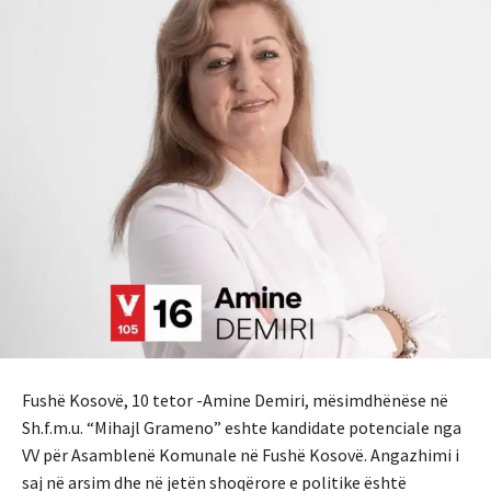
Fushë Kosovë, 10 tetor -Amine Demiri, mësimdhënëse në
Sh.f.m.u. “Mihajl Grameno” eshte kandidate potenciale nga
VV për Asamblenë Komunale në Fushë Kosovë. Angazhimi i
saj në arsim dhe në jetën shoqërore e politike është