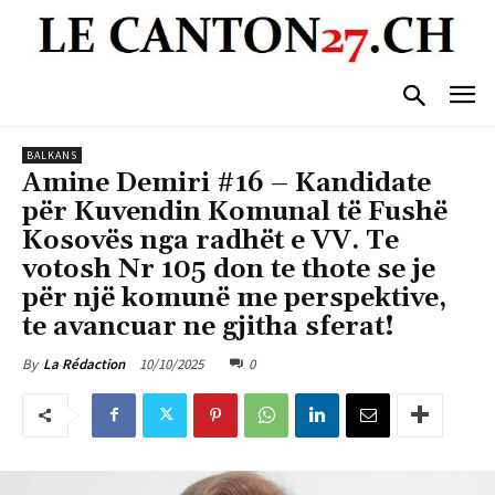
BALKANS
Amine Demiri #16 – Kandidate
për Kuvendin Komunal të Fushë
Kosovës nga radhët e VV. Te
votosh Nr 105 don te thote se je
për një komunë me perspektive,
te avancuar ne gjitha sferat!
10/10/2025
0
By
La Rédaction