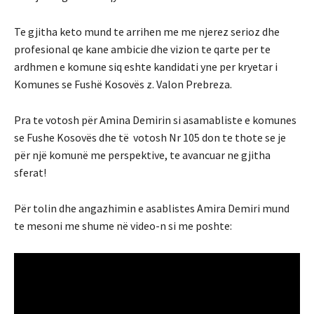
Te gjitha keto mund te arrihen me me njerez serioz dhe
profesional qe kane ambicie dhe vizion te qarte per te
ardhmen e komune siq eshte kandidati yne per kryetar i
Komunes se Fushë Kosovës z. Valon Prebreza.
Pra te votosh për Amina Demirin si asamabliste e komunes
se Fushe Kosovës dhe të votosh Nr 105 don te thote se je
për një komunë me perspektive, te avancuar ne gjitha
sferat!
Për tolin dhe angazhimin e asablistes Amira Demiri mund
te mesoni me shume në video-n si me poshte: