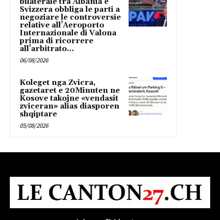
bilaterale tra Albania e
Svizzera obbliga le parti a
negoziare le controversie
relative all’Aeroporto
Internazionale di Valona
prima di ricorrere
all’arbitrato...
06/08/2026
Koleget nga Zvicra,
gazetaret e 20Minuten ne
Kosove takojne «vendasit
zviceran» alias diasporen
shqiptare
05/08/2026