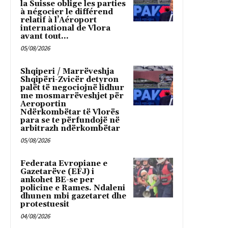
la Suisse oblige les parties
à négocier le différend
relatif à l’Aéroport
international de Vlora
avant tout...
05/08/2026
Shqiperi / Marrëveshja
Shqipëri-Zvicër detyron
palët të negociojnë lidhur
me mosmarrëveshjet për
Aeroportin
Ndërkombëtar të Vlorës
para se te përfundojë në
arbitrazh ndërkombëtar
05/08/2026
Federata Evropiane e
Gazetarëve (EFJ) i
ankohet BE-se per
policine e Rames. Ndaleni
dhunen mbi gazetaret dhe
protestuesit
04/08/2026