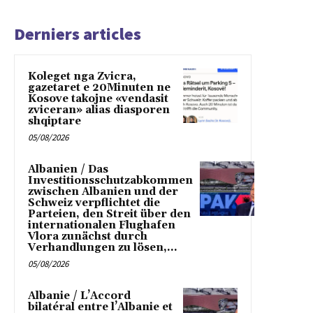
Derniers articles
Koleget nga Zvicra,
gazetaret e 20Minuten ne
Kosove takojne «vendasit
zviceran» alias diasporen
shqiptare
05/08/2026
Albanien / Das
Investitionsschutzabkommen
zwischen Albanien und der
Schweiz verpflichtet die
Parteien, den Streit über den
internationalen Flughafen
Vlora zunächst durch
Verhandlungen zu lösen,...
05/08/2026
Albanie / L’Accord
bilatéral entre l’Albanie et