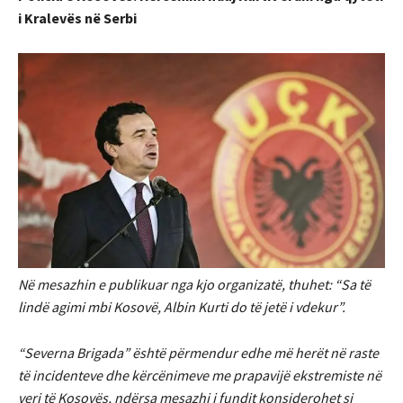
i Kralevës në Serbi
Në mesazhin e publikuar nga kjo organizatë, thuhet: “Sa të
lindë agimi mbi Kosovë, Albin Kurti do të jetë i vdekur”.
“Severna Brigada” është përmendur edhe më herët në raste
të incidenteve dhe kërcënimeve me prapavijë ekstremiste në
veri të Kosovës, ndërsa mesazhi i fundit konsiderohet si