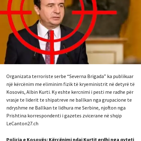
Organizata terroriste serbe “Severna Brigada” ka publikuar
një kërcënim me eliminim fizik të kryeministrit në detyrë të
Kosovës, Albin Kurti. Ky eshte kercnimi i pesti me radhe për
vrasje te liderit te shipatreve ne ballkan nga grupacione te
ndryshme ne Ballkan te lidhura me Serbine, njofton nga
Prishtina korrespondenti i gazetes zvicerane në shqip
LeCanton27.ch
Policia e Kosovës: Kërcënimi ndaj Kurtit erdhi nga qyteti