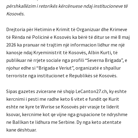
përshkallëzim i retorikës kërcënuese ndaj institucioneve të
Kosovës.
Drejtoria për Hetimin e Krimit të Organizuar dhe Krimeve
të Rënda në Policinë e Kosovës ka bërë të ditur se më 8 maj
2026 ka pranuar në trajtim një informacion lidhur me një
kanosje ndaj Kryeministrit të Kosovës, Albin Kurti, të
publikuar në rrjete sociale nga profili “Severna Brigada”, e
njohur edhe si “Brigada e Veriut”, organizatë e shpallur
terroriste nga institucionet e Republikës së Kosovës.
Sipas gazetes zvicerane në shqip LeCanton27.ch, ky eshte
kercnimi i pesti me radhe keto 6 vitet e fundit qe Kurit
eshte ne kyre te Wvrise se Kosovës për vrasje te liderit
ksovar, kercnime kot qe vijne nga grupacione te ndryshme
ne Ballkan te lidhura me Serbine. Dy nga keto atentate
kane dështuar.