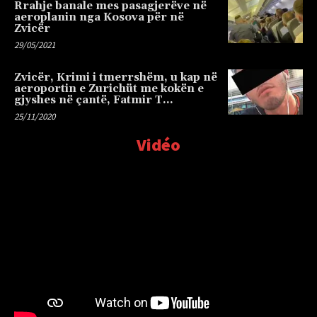
Rrahje banale mes pasagjerëve në
aeroplanin nga Kosova për në
Zvicër
29/05/2021
Zvicër, Krimi i tmerrshëm, u kap në
aeroportin e Zurichüt me kokën e
gjyshes në çantë, Fatmir T…
25/11/2020
Vidéo