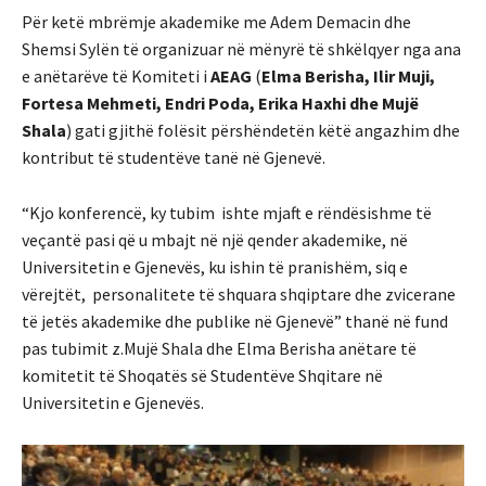
Për ketë mbrëmje akademike me Adem Demacin dhe
Shemsi Sylën të organizuar në mënyrë të shkëlqyer nga ana
e anëtarëve të Komiteti i
AEAG
(
Elma Berisha, Ilir Muji,
Fortesa Mehmeti, Endri Poda, Erika Haxhi dhe Mujë
Shala
) gati gjithë folësit përshëndetën këtë angazhim dhe
kontribut të studentëve tanë në Gjenevë.
“Kjo konferencë, ky tubim ishte mjaft e rëndësishme të
veçantë pasi që u mbajt në një qender akademike, në
Universitetin e Gjenevës, ku ishin të pranishëm, siq e
vërejtët, personalitete të shquara shqiptare dhe zvicerane
të jetës akademike dhe publike në Gjenevë” thanë në fund
pas tubimit z.Mujë Shala dhe Elma Berisha anëtare të
komitetit të Shoqatës së Studentëve Shqitare në
Universitetin e Gjenevës.