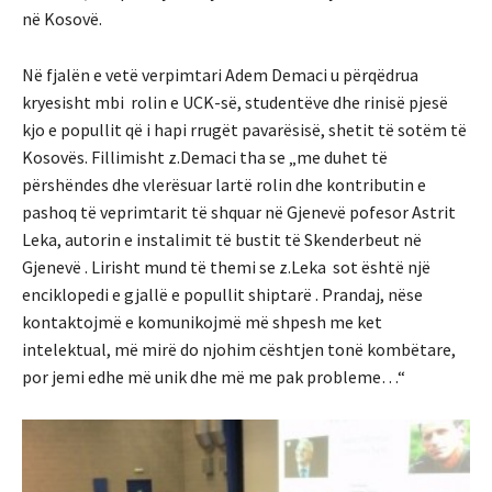
në Kosovë.
Në fjalën e vetë verpimtari Adem Demaci u përqëdrua
kryesisht mbi rolin e UCK-së, studentëve dhe rinisë pjesë
kjo e popullit që i hapi rrugët pavarësisë, shetit të sotëm të
Kosovës. Fillimisht z.Demaci tha se „me duhet të
përshëndes dhe vlerësuar lartë rolin dhe kontributin e
pashoq të veprimtarit të shquar në Gjenevë pofesor Astrit
Leka, autorin e instalimit të bustit të Skenderbeut në
Gjenevë . Lirisht mund të themi se z.Leka sot është një
enciklopedi e gjallë e popullit shiptarë . Prandaj, nëse
kontaktojmë e komunikojmë më shpesh me ket
intelektual, më mirë do njohim cështjen tonë kombëtare,
por jemi edhe më unik dhe më me pak probleme…“