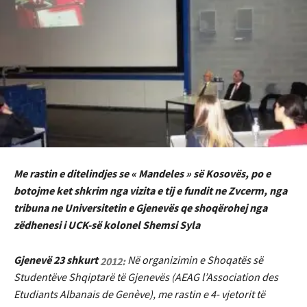
Me rastin e ditelindjes se « Man
deles » së Kosovës, po e
botojme ket shkrim nga vizita e tij e fundit ne Zvcerm, nga
tribuna ne Universitetin e Gjenevës qe shoqërohej nga
zëdhenesi i UCK-së kolonel Shemsi Syla
Gjenevë 23 shkurt
Në organizimin e Shoqatës së
2012:
Studentëve Shqiptarë të Gjenevës (AEAG l’Association des
Etudiants Albanais de Genève), me rastin e 4- vjetorit të