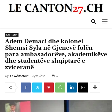
BALKANS
Adem Demaci dhe kolonel
Shemsi Syla në Gjenevë folën
para ambasadorëve, akademikëve
dhe studentëve shqiptarë e
zviceranë
25/02/2023
0
By
La Rédaction