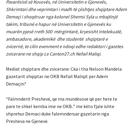
Pavarësisë së Kosovës, në Universitetin e Gjenevës,
Shkrimtari dhe veprimtari i madh të çështjes shqiptare Adem
Demaçi i shoqëruar nga kolonel Shemsi Syla u mbajtinjë
takim, tribunë e hapur në Universitetin e Gjenevës ku
muarën pjesë rreth 500 mërgimtarë, kryesisht intelekualë,
ambasadore, akademikë dhe studentë shqiptarë e
zvicernë, te cilin evenment e ndoqi edhe redaktori i gazetes
zvicerane ne shqip Le Canton27.ch Nefail Maliqi.
Mediat shqiptare dhe zvicerane: Cka i tha Nelson Mandela
gazetarit shqiptar ne OKB Nefail Maliqit per Adem
Demaçin?
“Falmnderit Preshevë, qe ma mundësove që per here te
pare te shkel kemba ime ne OKB..” me këto fjale ishte
shprehur Demaci duke falemnderuar gazetarin nga
Presheva ne Gjenevë.