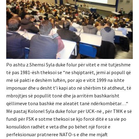
Po ashtu z.Shemsi Syla duke folur për vitet e më tutjeshme
të pas 1981-ësh theksoi se “ne shqiptarët, jemi ai popull që
më së pakti e deshëm luftën, por ajo e vitit 1999 na ishte
imponuar dhe u desht t’i kapi ato në shërbim të atdheut, të
mbrojtjes së popullit tonë dhe ja arritëm bashkarisht
qëllimeve tona bashkë me aleatët tanë ndërkombëtar…“
Më pastaj Kolonel Syla duke folur për UCK-në , për TMK e së
fundi për FSK e sotme theksoi se kjo forcë ditë e sa vie po
konsulidon radhët e veta dhe po bëhet një forcë e
perfeksionuar pratneree NATO-s e dhe me mjaft