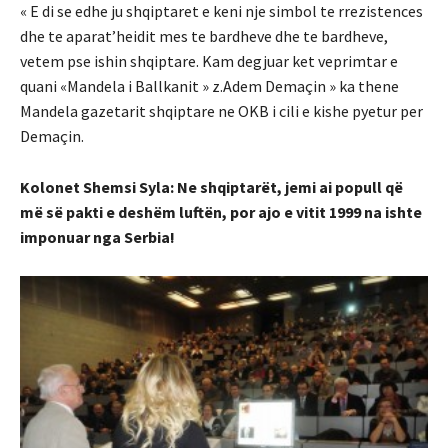
« E di se edhe ju shqiptaret e keni nje simbol te rrezistences
dhe te aparat’heidit mes te bardheve dhe te bardheve,
vetem pse ishin shqiptare. Kam degjuar ket veprimtar e
quani «Mandela i Ballkanit » z.Adem Demaçin » ka thene
Mandela gazetarit shqiptare ne OKB i cili e kishe pyetur per
Demaçin.
Kolonet Shemsi Syla: Ne shqiptarët, jemi ai popull që
më së pakti e deshëm luftën, por ajo e vitit 1999 na ishte
imponuar nga Serbia!