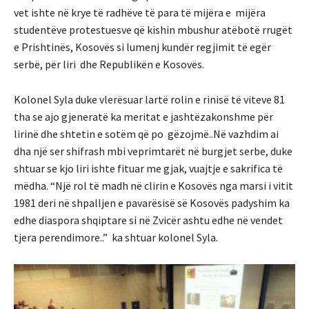
vet ishte në krye të radhëve të para të mijëra e mijëra
studentëve protestuesve që kishin mbushur atëbotë rrugët
e Prishtinës, Kosovës si lumenj kundër regjimit të egër
serbë, për liri dhe Republikën e Kosovës.
Kolonel Syla duke vlerësuar lartë rolin e rinisë të viteve 81
tha se ajo gjeneratë ka meritat e jashtëzakonshme për
lirinë dhe shtetin e sotëm që po gëzojmë..Në vazhdim ai
dha një ser shifrash mbi veprimtarët në burgjet serbe, duke
shtuar se kjo liri ishte fituar me gjak, vuajtje e sakrifica të
mëdha. “Një rol të madh në clirin e Kosovës nga marsi i vitit
1981 deri në shpalljen e pavarësisë së Kosovës padyshim ka
edhe diaspora shqiptare si në Zvicër ashtu edhe në vendet
tjera perendimore..” ka shtuar kolonel Syla.