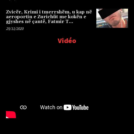
Zvicër, Krimi i tmerrshëm, u kap në
aeroportin e Zurichüt me kokën e
gjyshes në çantë, Fatmir T…
25/11/2020
Vidéo