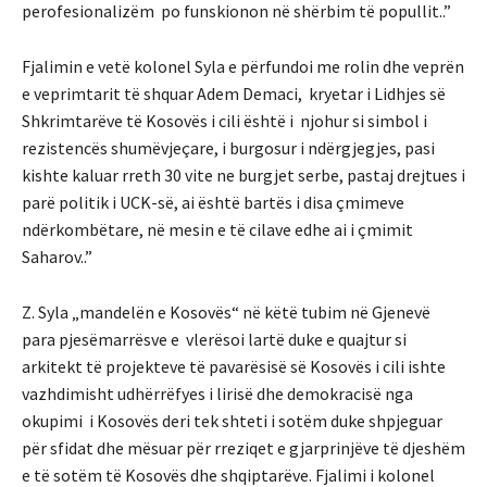
perofesionalizëm po funskionon në shërbim të popullit..”
Fjalimin e vetë kolonel Syla e përfundoi me rolin dhe veprën
e veprimtarit të shquar Adem Demaci, kryetar i Lidhjes së
Shkrimtarëve të Kosovës i cili është i njohur si simbol i
rezistencës shumëvjeçare, i burgosur i ndërgjegjes, pasi
kishte kaluar rreth 30 vite ne burgjet serbe, pastaj drejtues i
parë politik i UCK-së, ai është bartës i disa çmimeve
ndërkombëtare, në mesin e të cilave edhe ai i çmimit
Saharov..”
Z. Syla „mandelën e Kosovës“ në këtë tubim në Gjenevë
para pjesëmarrësve e vlerësoi lartë duke e quajtur si
arkitekt të projekteve të pavarësisë së Kosovës i cili ishte
vazhdimisht udhërrëfyes i lirisë dhe demokracisë nga
okupimi i Kosovës deri tek shteti i sotëm duke shpjeguar
për sfidat dhe mësuar për rreziqet e gjarprinjëve të djeshëm
e të sotëm të Kosovës dhe shqiptarëve. Fjalimi i kolonel