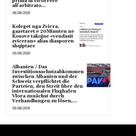
prima di ricorrere
all’arbitrato...
06/08/2026
Koleget nga Zvicra,
gazetaret e 20Minuten ne
Kosove takojne «vendasit
zviceran» alias diasporen
shqiptare
05/08/2026
Albanien / Das
Investitionsschutzabkommen
zwischen Albanien und der
Schweiz verpflichtet die
Parteien, den Streit über den
internationalen Flughafen
Vlora zunächst durch
Verhandlungen zu lösen,...
05/08/2026