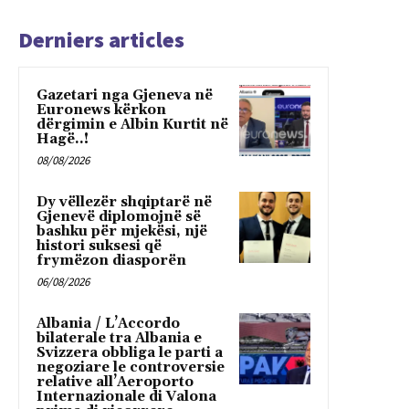
Derniers articles
Gazetari nga Gjeneva në
Euronews kërkon
dërgimin e Albin Kurtit në
Hagë..!
08/08/2026
Dy vëllezër shqiptarë në
Gjenevë diplomojnë së
bashku për mjekësi, një
histori suksesi që
frymëzon diasporën
06/08/2026
Albania / L’Accordo
bilaterale tra Albania e
Svizzera obbliga le parti a
negoziare le controversie
relative all’Aeroporto
Internazionale di Valona