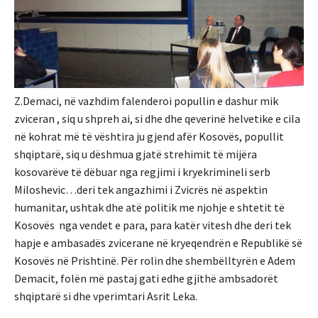
Z.Demaci, në vazhdim falenderoi popullin e dashur mik
zviceran , siq u shpreh ai, si dhe dhe qeverinë helvetike e cila
në kohrat më të vështira ju gjend afër Kosovës, popullit
shqiptarë, siq u dëshmua gjatë strehimit të mijëra
kosovarëve të dëbuar nga regjimi i kryekrimineli serb
Miloshevic…deri tek angazhimi i Zvicrës në aspektin
humanitar, ushtak dhe atë politik me njohje e shtetit të
Kosovës nga vendet e para, para katër vitesh dhe deri tek
hapje e ambasadës zvicerane në kryeqendrën e Republikë së
Kosovës në Prishtinë. Për rolin dhe shembëlltyrën e Adem
Demacit, folën më pastaj gati edhe gjithë ambsadorët
shqiptarë si dhe vperimtari Asrit Leka.