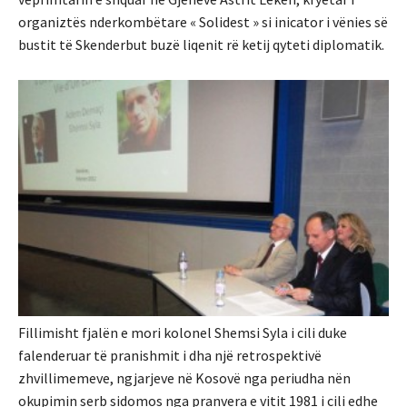
organiztës nderkombëtare « Solidest » si inicator i vënies së
bustit të Skenderbut buzë liqenit rë ketij qyteti diplomatik.
Fillimisht fjalën e mori kolonel Shemsi Syla i cili duke
falenderuar të pranishmit i dha një retrospektivë
zhvillimemeve, ngjarjeve në Kosovë nga periudha nën
okupimin serb sidomos nga pranvera e vitit 1981 i cili edhe