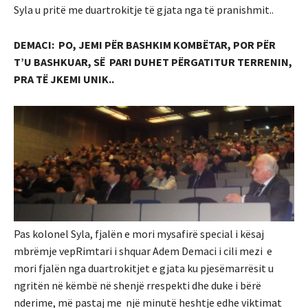
Syla u pritë me duartrokitje të gjata nga të pranishmit..
DEMACI: PO, JEMI PËR BASHKIM KOMBËTAR, POR PËR
T’U BASHKUAR, SË PARI DUHET PËRGATITUR TERRENIN,
PRA TË JKEMI UNIK..
Pas kolonel Syla, fjalën e mori mysafirë special i kësaj
mbrëmje vepRimtari i shquar Adem Demaci i cili mezi e
mori fjalën nga duartrokitjet e gjata ku pjesëmarrësit u
ngritën në këmbë në shenjë rrespekti dhe duke i bërë
nderime, më pastaj me një minutë heshtje edhe viktimat