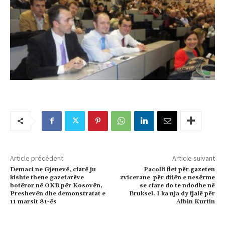
Article précédent
Article suivant
Demaci ne Gjenevë, cfarë ju
Pacolli flet për gazeten
kishte thene gazetarëve
zvicerane për ditën e nesërme
botëror në OKB për Kosovën,
se cfare do te ndodhe në
Preshevën dhe demonstratat e
Bruksel. I ka nja dy fjalë për
11 marsit 81-ës
Albin Kurtin