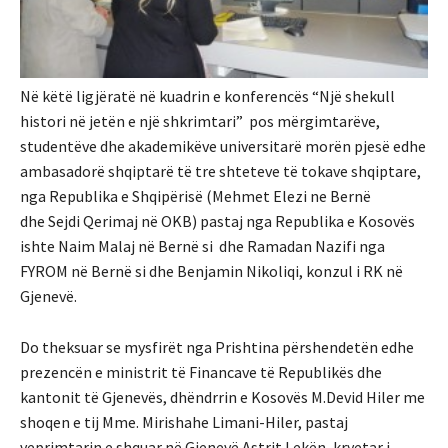
Në këtë ligjëratë në kuadrin e konferencës “Një shekull
histori në jetën e një shkrimtari” pos mërgimtarëve,
studentëve dhe akademikëve universitarë morën pjesë edhe
ambasadorë shqiptarë të tre shteteve të tokave shqiptare,
nga Republika e Shqipërisë (Mehmet Elezi ne Bernë
dhe Sejdi Qerimaj në OKB) pastaj nga Republika e Kosovës
ishte Naim Malaj në Bernë si dhe Ramadan Nazifi nga
FYROM në Bernë si dhe Benjamin Nikoliqi, konzul i RK në
Gjenevë.
Do theksuar se mysfirët nga Prishtina përshendetën edhe
prezencën e ministrit të Financave të Republikës dhe
kantonit të Gjenevës, dhëndrrin e Kosovës M.Devid Hiler me
shoqen e tij Mme. Mirishahe Limani-Hiler, pastaj
veprimtarin e shquar në Gjenevë Astrit Lekën, kryetar i