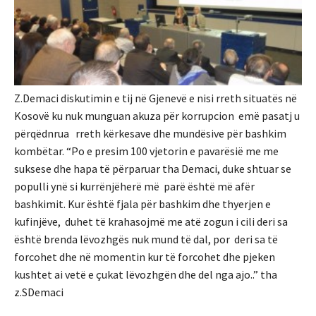
Z.Demaci diskutimin e tij në Gjenevë e nisi rreth situatës në
Kosovë ku nuk munguan akuza për korrupcion emë pasatj u
përqëdnrua rreth kërkesave dhe mundësive për bashkim
kombëtar. “Po e presim 100 vjetorin e pavarësië me me
suksese dhe hapa të përparuar tha Demaci, duke shtuar se
populli ynë si kurrënjëherë më parë është më afër
bashkimit. Kur është fjala për bashkim dhe thyerjen e
kufinjëve, duhet të krahasojmë me atë zogun i cili deri sa
është brenda lëvozhgës nuk mund të dal, por deri sa të
forcohet dhe në momentin kur të forcohet dhe pjeken
kushtet ai vetë e çukat lëvozhgën dhe del nga ajo..” tha
z.SDemaci