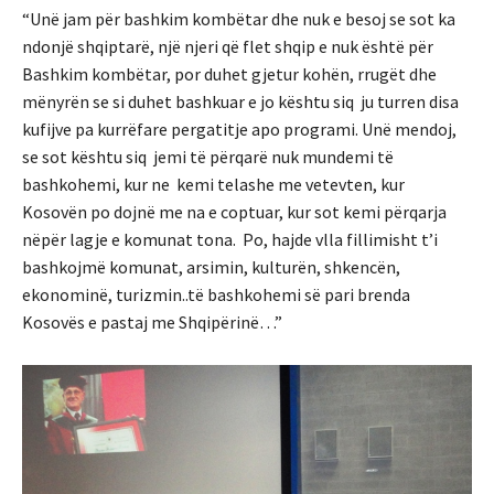
“Unë jam për bashkim kombëtar dhe nuk e besoj se sot ka
ndonjë shqiptarë, një njeri që flet shqip e nuk është për
Bashkim kombëtar, por duhet gjetur kohën, rrugët dhe
mënyrën se si duhet bashkuar e jo kështu siq ju turren disa
kufijve pa kurrëfare pergatitje apo programi. Unë mendoj,
se sot kështu siq jemi të përqarë nuk mundemi të
bashkohemi, kur ne kemi telashe me vetevten, kur
Kosovën po dojnë me na e coptuar, kur sot kemi përqarja
nëpër lagje e komunat tona. Po, hajde vlla fillimisht t’i
bashkojmë komunat, arsimin, kulturën, shkencën,
ekonominë, turizmin..të bashkohemi së pari brenda
Kosovës e pastaj me Shqipërinë…”