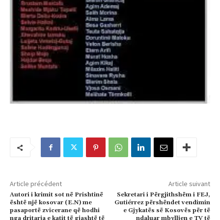
Article précédent
Article suivant
Autori i krimit sot në Prishtinë
Sekretari i Përgjithshëm i FEJ,
është një kosovar (E.N) me
Gutiérrez përshëndet vendimin
pasaportë zvicerane që hodhi
e Gjykatës së Kosovës për të
nga dritarja e katit të gjashtë të
ndaluar mbylljen e TV të