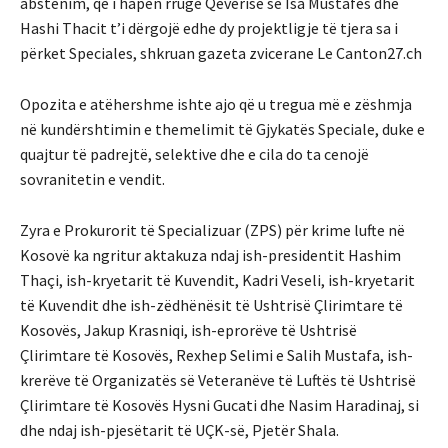
abstenim, që i hapën rrugë Qeverisë se Isa Mustafes dhe
Hashi Thacit t’i dërgojë edhe dy projektligje të tjera sa i
përket Speciales, shkruan gazeta zvicerane Le Canton27.ch
Opozita e atëhershme ishte ajo që u tregua më e zëshmja
në kundërshtimin e themelimit të Gjykatës Speciale, duke e
quajtur të padrejtë, selektive dhe e cila do ta cenojë
sovranitetin e vendit.
Zyra e Prokurorit të Specializuar (ZPS) për krime lufte në
Kosovë ka ngritur aktakuza ndaj ish-presidentit Hashim
Thaçi, ish-kryetarit të Kuvendit, Kadri Veseli, ish-kryetarit
të Kuvendit dhe ish-zëdhënësit të Ushtrisë Çlirimtare të
Kosovës, Jakup Krasniqi, ish-eprorëve të Ushtrisë
Çlirimtare të Kosovës, Rexhep Selimi e Salih Mustafa, ish-
krerëve të Organizatës së Veteranëve të Luftës të Ushtrisë
Çlirimtare të Kosovës Hysni Gucati dhe Nasim Haradinaj, si
dhe ndaj ish-pjesëtarit të UÇK-së, Pjetër Shala.