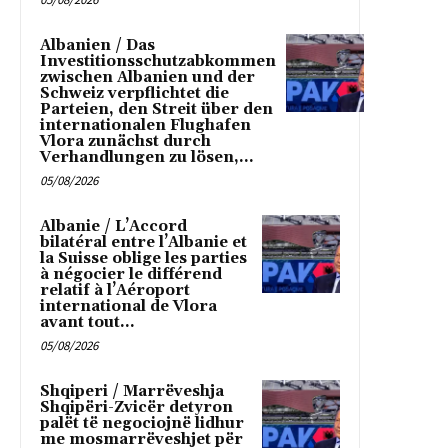
Albanien / Das
Investitionsschutzabkommen
zwischen Albanien und der
Schweiz verpflichtet die
Parteien, den Streit über den
internationalen Flughafen
Vlora zunächst durch
Verhandlungen zu lösen,...
05/08/2026
Albanie / L’Accord
bilatéral entre l’Albanie et
la Suisse oblige les parties
à négocier le différend
relatif à l’Aéroport
international de Vlora
avant tout...
05/08/2026
Shqiperi / Marrëveshja
Shqipëri-Zvicër detyron
palët të negociojnë lidhur
me mosmarrëveshjet për