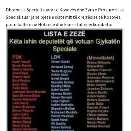
Dhomat e Specializuara të Kosovës dhe Zyra e Prokurorit të
Specializuar janë pjesë e sistemit të drejtësisë të Kosovës,
por ndodhen në Holandë dhe kanë staf ndërkombëtar.