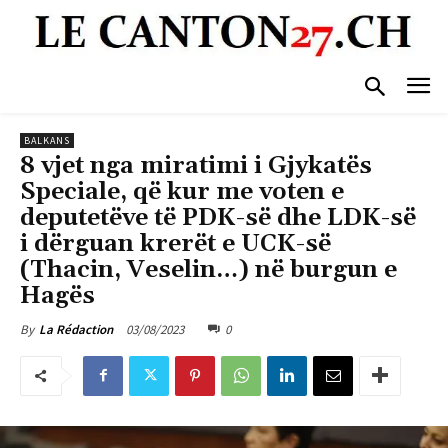
BALKANS
8 vjet nga miratimi i Gjykatës
Speciale, që kur me voten e
deputetëve të PDK-së dhe LDK-së
i dërguan krerët e UCK-së
(Thacin, Veselin…) në burgun e
Hagës
03/08/2023
0
By
La Rédaction