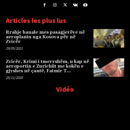
Articles les plus lus
Rrahje banale mes pasagjerëve në
aeroplanin nga Kosova për në
Zvicër
29/05/2021
Zvicër, Krimi i tmerrshëm, u kap në
aeroportin e Zurichüt me kokën e
gjyshes në çantë, Fatmir T…
25/11/2020
Vidéo