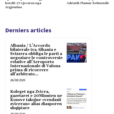
hotelit 27-vjecaren nga
Adriatik Flamur Kelmendit
Argjentina
Derniers articles
Albania / L’Accordo
bilaterale tra Albania e
Svizzera obbliga le parti a
negoziare le controversie
relative all’Aeroporto
Internazionale di Valona
prima di ricorrere
all’arbitrato...
06/08/2026
Koleget nga Zvicra,
gazetaret e 20Minuten ne
Kosove takojne «vendasit
zviceran» alias diasporen
shqiptare
05/08/2026