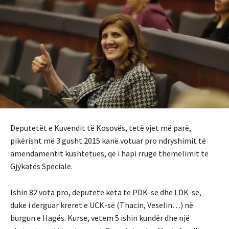
Deputetët e Kuvendit të Kosovës, tetë vjet më parë,
pikërisht më 3 gusht 2015 kanë votuar pro ndryshimit të
amendamentit kushtetues, që i hapi rrugë themelimit të
Gjykatës Speciale.
Ishin 82 vota pro, deputete keta te PDK-së dhe LDK-së,
duke i derguar kreret e UCK-së (Thacin, Veselin…) në
burgun e Hagës. Kurse, vetem 5 ishin kundër dhe një