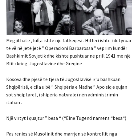
Megjithatë , lufta ishte një fatkeqësi . Hitleri ishte i detyruar
të vë në jetë jetë ” Operacioni Barbarossa ” veprim kundër
Bashkimit Sovjetik dhe kishte pushtuar në prill 1941 me një
Blitzkrieg Jugosllavinë dhe Greqinë.
Kosova dhe pjesë të tjera të Jugosllavisë i\’u bashkuan
Shqipërisë, e cila u bë ” Shqipëria e Madhe ” Apo siq e qujan
sot shqiptarët, (shipëria natyrale) nën administrimin
italian .
Një virtyt i quajtur ” besa “ (“Eine Tugend namens “besa“)
Pas rënies së Musolinit dhe marrjen së kontrollit nga