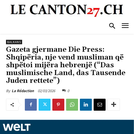
BALKANS
Gazeta gjermane Die Press:
Shqipëria, nje vend musliman që
shpëtoi mijëra hebrenjë (“Das
muslimische Land, das Tausende
Juden rettete”)
02/03/2026
0
By
La Rédaction