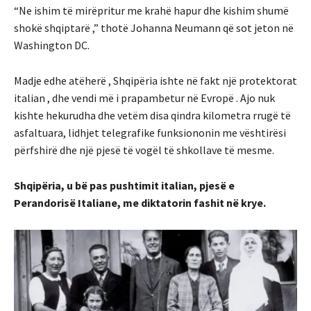
“Ne ishim të mirëpritur me krahë hapur dhe kishim shumë
shokë shqiptarë ,” thotë Johanna Neumann që sot jeton në
Washington DC.
Madje edhe atëherë , Shqipëria ishte në fakt një protektorat
italian , dhe vendi më i prapambetur në Evropë . Ajo nuk
kishte hekurudha dhe vetëm disa qindra kilometra rrugë të
asfaltuara, lidhjet telegrafike funksiononin me vështirësi
përfshirë dhe një pjesë të vogël të shkollave të mesme.
Shqipëria, u bë pas pushtimit italian, pjesë e
Perandorisë Italiane, me diktatorin fashit në krye.