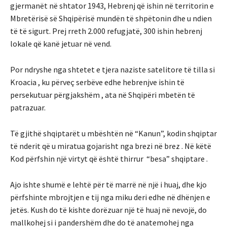
gjermanët në shtator 1943, Hebrenj që ishin në territorin e
Mbretërisë së Shqipërisë mundën të shpëtonin dhe u ndien
të të sigurt. Prej rreth 2.000 refugjatë, 300 ishin hebrenj
lokale që kanë jetuar në vend.
Por ndryshe nga shtetet e tjera naziste satelitore të tilla si
Kroacia , ku përveç serbëve edhe hebrenjve ishin të
persekutuar përgjakshëm , ata në Shqipëri mbetën të
patrazuar.
Të gjithë shqiptarët u mbështën në “Kanun”, kodin shqiptar
të nderit që u miratua gojarisht nga brezi në brez . Në këtë
Kod përfshin një virtyt që është thirrur “besa” shqiptare .
Ajo ishte shumë e lehtë për të marrë në një i huaj, dhe kjo
përfshinte mbrojtjen e tij nga miku deri edhe në dhënjen e
jetës. Kush do të kishte dorëzuar një të huaj në nevojë, do
mallkohej si i pandershëm dhe do të anatemohej nga