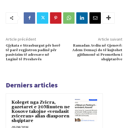
Article précédent
Article suivant
Gjykata e Strasburgut për herë
Ramadan Avdiu në Gjenevë:
të parë regjistron padinë për
Adem Demaçi do të kujtohet
pasivizim të adresave në
gjithmonë si Prometheu i
Luginë të Preshevës
shqiptarëve
Derniers articles
Koleget nga Zvicra,
gazetaret e 20Minuten ne
Kosove takojne «vendasit
zviceran» alias diasporen
shqiptare
05/08/2026