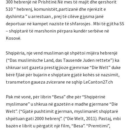
300 hebrenjë në Prishtinë.Në mes të majit dhe qershorit
510 ” hebrenj, komunistët,partizanë dhe njerëzit e
dyshimta ” u arrestuan , prej të cilëve gjysma janë
deportuar në kampet naziste të shfarosjes . Mbi të gjitha SS
– shqiptarë të marshonin përpara kundër serbëve në
Kosovë.
Shqipëria, nje vend musliman që shpëtoi mijëra hebrenjë
(“Das muslimische Land, das Tausende Juden rettete”) ka
shkruar sot gazeta prestigjioze gjemrnae “Die Welt” duke
bërë fjlaë për bujarin e shqiptare gjatë kohës së nazsimit,
transmeton gaueza zvicerane ne sqhip LeCanton27.ch
Pak më vonë, për librin “Besa” dhe për “Shqipërinë
myslimane” u shkrua në gazetën e madhe gjermane “Die
Welt”. (“Gjatë pushtimit gjerman, myslimanët shqiptarë
shpëtuan gati 2000 hebrenj”. (“Die Welt, 2011). Pastaj, mbi
bazën e librit u përgatit një film, “Besa”. “Premtimi”,