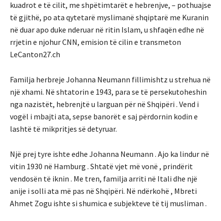
kuadrot e të cilit, me shpëtimtarët e hebrenjve, – pothuajse
të gjithë, po ata qytetarë myslimanë shqiptarë me Kuranin
në duar apo duke nderuar në ritin Islam, u shfaqën edhe në
rrjetin e njohur CNN, emision të cilin e transmeton
LeCanton27.ch
Familja herbreje Johanna Neumann fillimishtz u strehua në
një xhami. Në shtatorin e 1943, para se të persekutoheshin
nga nazistët, hebrenjtë u larguan për në Shqipëri . Vend i
vogël i mbajti ata, sepse banorët e saj përdornin kodin e
lashtë të mikpritjes së detyruar.
Një prej tyre ishte edhe Johanna Neumann . Ajo ka lindur në
vitin 1930 në Hamburg . Shtatë vjet më vonë , prindërit
vendosën të iknin . Me tren, familja arriti në Itali dhe një
anije i solli ata më pas në Shqipëri. Në ndërkohë , Mbreti
Ahmet Zogu ishte si shumica e subjekteve të tij musliman .