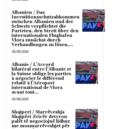
Albanien / Das
Investitionsschutzabkommen
zwischen Albanien und der
Schweiz verpflichtet die
Parteien, den Streit über den
internationalen Flughafen
Vlora zunächst durch
Verhandlungen zu lösen,...
05/08/2026
Albanie / L’Accord
bilatéral entre l’Albanie et
la Suisse oblige les parties
à négocier le différend
relatif à l’Aéroport
international de Vlora
avant tout...
05/08/2026
Shqiperi / Marrëveshja
Shqipëri-Zvicër detyron
palët të negociojnë lidhur
me mosmarrëveshjet për