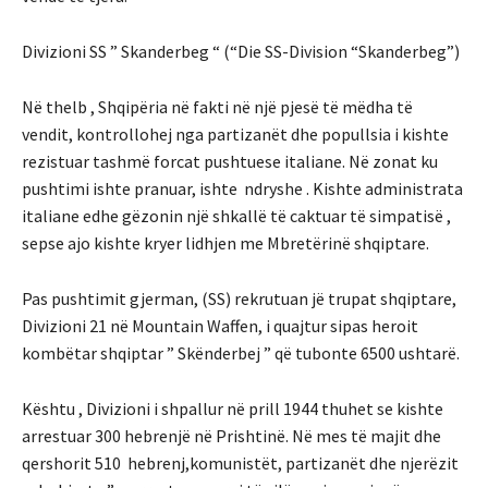
Divizioni SS ” Skanderbeg “ (“Die SS-Division “Skanderbeg”)
Në thelb , Shqipëria në fakti në një pjesë të mëdha të
vendit, kontrollohej nga partizanët dhe popullsia i kishte
rezistuar tashmë forcat pushtuese italiane. Në zonat ku
pushtimi ishte pranuar, ishte ndryshe . Kishte administrata
italiane edhe gëzonin një shkallë të caktuar të simpatisë ,
sepse ajo kishte kryer lidhjen me Mbretërinë shqiptare.
Pas pushtimit gjerman, (SS) rekrutuan jë trupat shqiptare,
Divizioni 21 në Mountain Waffen, i quajtur sipas heroit
kombëtar shqiptar ” Skënderbej ” që tubonte 6500 ushtarë.
Kështu , Divizioni i shpallur në prill 1944 thuhet se kishte
arrestuar 300 hebrenjë në Prishtinë. Në mes të majit dhe
qershorit 510 hebrenj,komunistët, partizanët dhe njerëzit