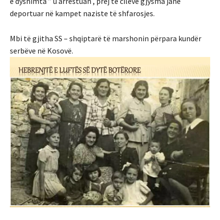
e dyshimta ” u arrestuan , prej të cilëve gjysma janë
deportuar në kampet naziste të shfarosjes.
Mbi të gjitha SS – shqiptarë të marshonin përpara kundër
serbëve në Kosovë.