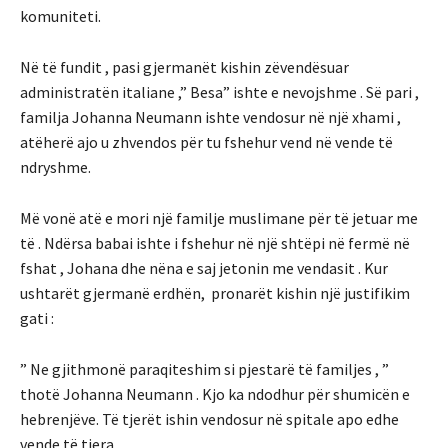
komuniteti.
Në të fundit , pasi gjermanët kishin zëvendësuar
administratën italiane ,” Besa” ishte e nevojshme . Së pari ,
familja Johanna Neumann ishte vendosur në një xhami ,
atëherë ajo u zhvendos për tu fshehur vend në vende të
ndryshme.
Më vonë atë e mori një familje muslimane për të jetuar me
të . Ndërsa babai ishte i fshehur në një shtëpi në fermë në
fshat , Johana dhe nëna e saj jetonin me vendasit . Kur
ushtarët gjermanë erdhën, pronarët kishin një justifikim
gati :
” Ne gjithmonë paraqiteshim si pjestarë të familjes , ”
thotë Johanna Neumann . Kjo ka ndodhur për shumicën e
hebrenjëve. Të tjerët ishin vendosur në spitale apo edhe
vende të tjera.