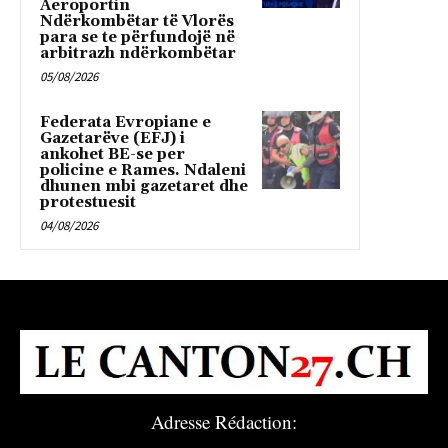
Aeroportin
Ndërkombëtar të Vlorës
para se te përfundojë në
arbitrazh ndërkombëtar
05/08/2026
Federata Evropiane e
Gazetarëve (EFJ) i
ankohet BE-se per
policine e Rames. Ndaleni
dhunen mbi gazetaret dhe
protestuesit
04/08/2026
Adresse Rédaction: